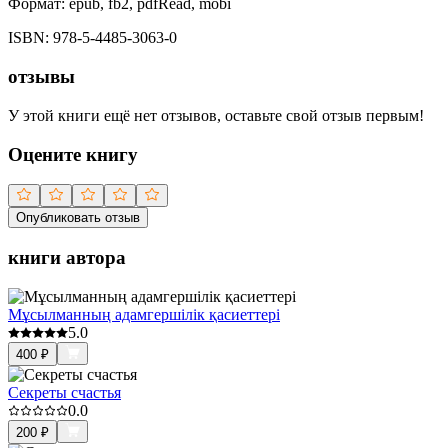
Формат:
epub, fb2, pdfRead, mobi
ISBN:
978-5-4485-3063-0
отзывы
У этой книги ещё нет отзывов, оставьте свой отзыв первым!
Оцените книгу
Опубликовать отзыв
книги автора
Мұсылманның адамгершілік қасиеттері
5.0
400
₽
Секреты счастья
0.0
200
₽