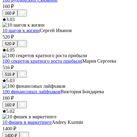
160
₽
160
₽
3.0
3
10 шагов к жизни
Сергей Иванов
520
₽
520
₽
4.0
5
100 секретов кратного роста прибыли
Мария Сергеева
516
₽
516
₽
5.0
3
100 финансовых лайфхаков
Виктория Бондарева
160
₽
160
₽
5.0
2
10 фишек в маркетинге
Andrey Kuzmin
1400
₽
1400
₽