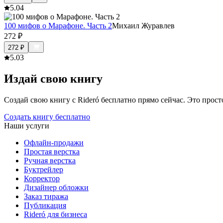
5.0
4
100 мифов о Марафоне. Часть 2
Михаил Журавлев
272
₽
272
₽
5.0
3
Издай свою книгу
Создай свою книгу с Rideró бесплатно прямо сейчас. Это просто,
Создать книгу бесплатно
Наши услуги
Офлайн-продажи
Простая верстка
Ручная верстка
Буктрейлер
Корректор
Дизайнер обложки
Заказ тиража
Публикация
Rideró для бизнеса