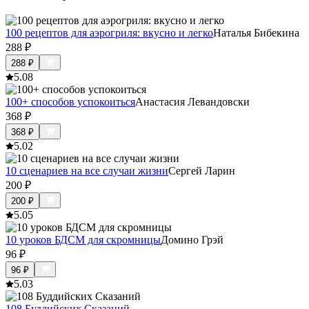
100 рецептов для аэрогриля: вкусно и легко
Наталья Бибекина
288
₽
288
₽
5.0
8
100+ способов успокоиться
Анастасия Левандовски
368
₽
368
₽
5.0
2
10 сценариев на все случаи жизни
Сергей Ларин
200
₽
200
₽
5.0
5
10 уроков БДСМ для скромницы
Домино Грэй
96
₽
96
₽
5.0
3
108 Буддийских Сказаний