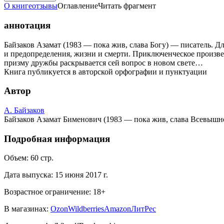
О книге
отзывы
Оглавление
Читать фрагмент
аннотация
Байзаков Азамат (1983 — пока жив, слава Богу) — писатель. Дл
и предопределения, жизни и смерти. Приключенческое произвед
призму дружбы раскрывается сей вопрос в новом свете…
Книга публикуется в авторской орфографии и пунктуации
Автор
А. Байзаков
Байзаков Азамат Бименович (1983 — пока жив, слава Всевышне
Подробная информация
Объем:
60
стр.
Дата выпуска:
15 июня 2017 г.
Возрастное ограничение:
18
+
В магазинах:
Ozon
Wildberries
Amazon
ЛитРес