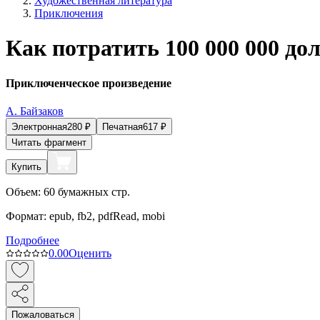
Художественная литература
Приключения
Как потратить 100 000 000 дол
Приключенческое произведение
А. Байзаков
Электронная
280
₽
Печатная
617
₽
Читать фрагмент
Купить
Объем:
60
бумажных стр.
Формат:
epub, fb2, pdfRead, mobi
Подробнее
0.0
0
Оценить
Пожаловаться