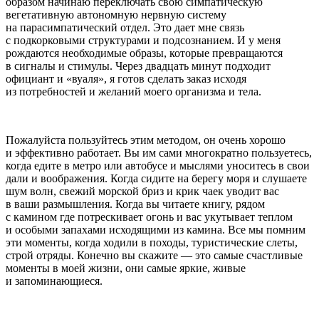
образом начинаю переключать свою симпатическую
вегетативную автономную нервную систему
на парасимпатический отдел. Это дает мне связь
с подкорковыми структурами и подсознанием. И у меня
рождаются необходимые образы, которые превращаются
в сигналы и стимулы. Через двадцать минут подходит
официант и «вуаля», я готов сделать заказ исходя
из потребностей и желаний моего организма и тела.
Пожалуйста пользуйтесь этим методом, он очень хорошо
и эффективно работает. Вы им сами многократно пользуетесь,
когда едите в метро или автобусе и мыслями уноситесь в свои
дали и воображения. Когда сидите на берегу моря и слушаете
шум волн, свежий морской бриз и крик чаек уводит вас
в ваши размышления. Когда вы читаете книгу, рядом
с камином где потрескивает огонь и вас укутывает теплом
и особыми запахами исходящими из камина. Все мы помним
эти моменты, когда ходили в походы, туристические слеты,
строй отряды. Конечно вы скажите — это самые счастливые
моменты в моей жизни, они самые яркие, живые
и запоминающиеся.