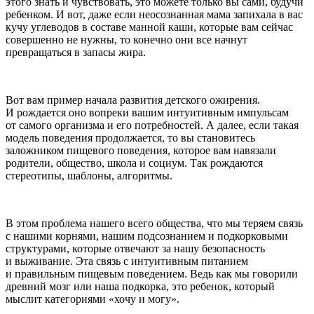
этого знать и чувствовать, это можете только вы сами, будучи
ребенком. И вот, даже если неосознанная мама запихала в вас
кучу углеводов в составе манной каши, которые вам сейчас
совершенно не нужны, то конечно они все начнут
превращаться в запасы жира.
Вот вам пример начала развития детского ожирения.
И рождается оно вопреки вашим интуитивным импульсам
от самого организма и его потребностей. А далее, если такая
модель поведения продолжается, то вы становитесь
заложником пищевого поведения, которое вам навязали
родители, общество, школа и социум. Так рождаются
стереотипы, шаблоны, алгоритмы.
В этом проблема нашего всего общества
, что мы теряем связь
с нашими корнями, нашим подсознанием и подкорковыми
структурами, которые отвечают за нашу безопасность
и выживание. Эта связь с интуитивным питанием
и правильным пищевым поведением. Ведь как мы говорили
древний мозг или наша подкорка, это ребенок, который
мыслит категориями «хочу и могу».