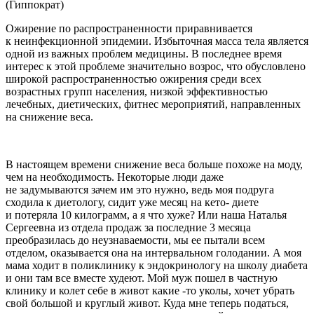
(Гиппократ)
Ожирение по распространенности приравнивается
к неинфекционной эпидемии. Избыточная масса тела является
одной из важных проблем медицины. В последнее время
интерес к этой проблеме значительно возрос, что обусловлено
широкой распространенностью ожирения среди всех
возрастных групп населения, низкой эффективностью
лечебных, диетических, фитнес мероприятий, направленных
на снижение веса.
В настоящем времени снижение веса больше похоже на моду,
чем на необходимость. Некоторые люди даже
не задумываются зачем им это нужно, ведь моя подруга
сходила к диетологу, сидит уже месяц на кето- диете
и потеряла 10 килограмм, а я что хуже? Или наша Наталья
Сергеевна из отдела продаж за последние 3 месяца
преобразилась до неузнаваемости, мы ее пытали всем
отделом, оказывается она на интервальном голодании. А моя
мама ходит в поликлинику к эндокринологу на школу диабета
и они там все вместе худеют. Мой муж пошел в частную
клинику и колет себе в живот какие -то уколы, хочет убрать
свой большой и круглый живот. Куда мне теперь податься,