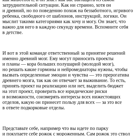
затруднительной ситуации. Как ни странно, хотя он
и древний, но по поведению похож на беззаботного, игривого
ребенка, свободного от шаб
лоно
в, инструкций, логики. Он
мыслит такими категориями как хочу и могу. Он знает, что
важно для него в каждую секунду времени. Вспомните себя
в детстве.
И вот в этой команде ответственный за принятие решений
именно древний мозг. Ему могут приносить проекты
и планы — кора больших полушарий (молодой мозг),
но решать какие гормоны и нейромедиаторы нужны, чтобы
вызвать определенные эмоции и чувства — это прерогатива
древнего мозга, так как он отвечает за выживание. То есть,
принять проект на реализацию или нет, выделить бюджет
на этот проект, проверить все юридические риски
и возможности, соизмерять интересы всех нижестоящих
отделов, какую он принесет пользу для всех — за это все
в ответе подкорковые отделы.
Представьте себе, например что вы идете по парку
и покупаете себе рожок с мороженным. Сам рожок это ствол