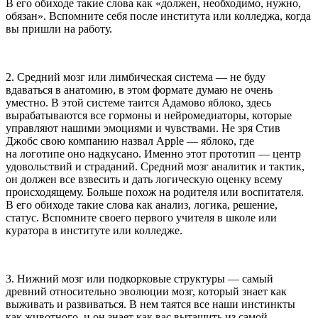
В его обиходе такие слова как «должен, необходимо, нужно,
обязан». Вспомните себя после института или колледжа, когда
вы пришли на работу.
2. Средний мозг или лимбическая система
— не буду
вдаваться в анатомию, в этом формате думаю не очень
уместно. В этой системе таится Адамово яблоко, здесь
вырабатываются все гормоны и нейромедиаторы, которые
управляют нашими эмоциями и чувствами. Не зря Стив
Джобс свою компанию назвал Apple — яблоко, где
на логотипе оно надкусано. Именно этот прототип — центр
удовольствий и страданий. Средний мозг аналитик и тактик,
он должен все взвесить и дать логическую оценку всему
происходящему. Больше похож на родителя или воспитателя.
В его обиходе такие слова как анализ, логика, решение,
статус. Вспомните своего первого учителя в школе или
куратора в институте или колледже.
3. Нижний мозг или подкорковые структуры
— самый
древний относительно эволюции мозг, который знает как
выживать и развиваться. В нем таятся все наши инстинкты
как животного, и он знает как вас вытащить из самой