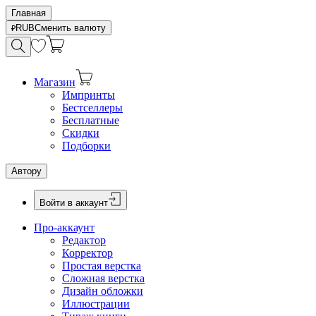
Главная
RUB
Сменить валюту
Магазин
Импринты
Бестселлеры
Бесплатные
Скидки
Подборки
Автору
Войти в аккаунт
Про-аккаунт
Редактор
Корректор
Простая верстка
Сложная верстка
Дизайн обложки
Иллюстрации