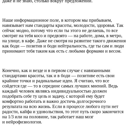
даже и не знаю, столько вокруг предложений.
Наше информационное поле, в котором мы прибываем,
навязывает нам стандарты красоты, молодости, здоровья. Так
сейчас модно, потому что если ты этого не делаешь, то все
смотрят на тебя косо и предвзято — на работе, дома, в метро,
на улице, в кафе. Даже не смотря на развитие такого движения
как боди — позитив и боди нейтральность, где ты сам и люди
принимают тебя таким как есть с любыми формами и весом.
Конечно, как и везде и в первом случае с навязанными
стандартами красоты, так и в боди — позитиве есть свои
крайние точки и радикальные идеи. Я считаю, что все
сойдется где — то в середине самых лучших мнений. Ведь
каждый человек являясь индивидуальностью должен
подобрать себе ту цель и задачу, с которой ему будет
комфортно работать и важно достичь долгосрочного
результата на всю жизнь. Если в процессе любого пути нет
радости,
кайф
а и удовольствия, то этот путь скоро закончится
на 1/3 или на половине, так работает наш мозг
и нейрофизиология.