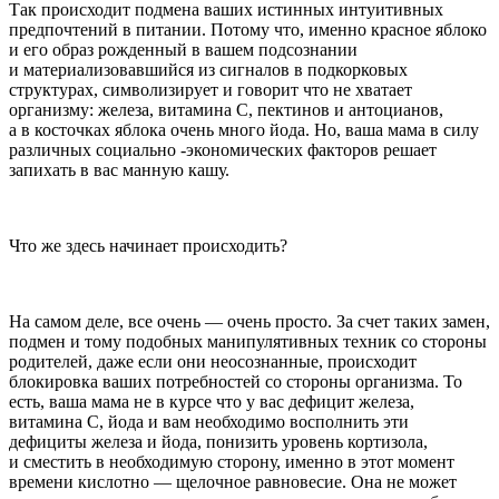
Так происходит подмена ваших истинных интуитивных
предпочтений в питании. Потому что, именно красное яблоко
и его образ рожденный в вашем подсознании
и материализовавшийся из сигналов в подкорковых
структурах, символизирует и говорит что не хватает
организму: железа, витамина С, пектинов и антоцианов,
а в косточках яблока очень много йода. Но, ваша мама в силу
различных социально -экономических факторов решает
запихать в вас манную кашу.
Что же здесь начинает происходить?
На самом деле, все очень — очень просто. За счет таких замен,
подмен и тому подобных манипулятивных техник со стороны
родителей, даже если они неосознанные, происходит
блокировка ваших потребностей со стороны организма. То
есть, ваша мама не в курсе что у вас дефицит железа,
витамина С, йода и вам необходимо восполнить эти
дефициты железа и йода, понизить уровень кортизола,
и сместить в необходимую сторону, именно в этот момент
времени
кислот
но — щелочное равновесие. Она не может