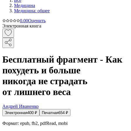
Все
Медицина
Медицина: общее
0.0
0
Оценить
Электронная книга
Бесплатный фрагмент - Как
похудеть и больше
никогда не страдать
от лишнего веса
Андрей Иваненко
Электронная
400
₽
Печатная
654
₽
Формат:
epub, fb2, pdfRead, mobi