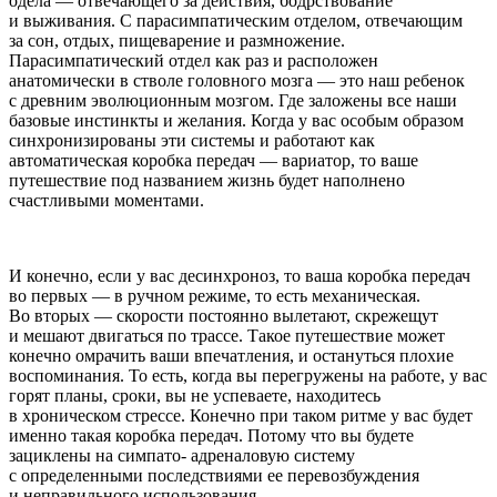
одела — отвечающего за действия, бодрствование
и выживания. С парасимпатическим отделом, отвечающим
за сон, отдых, пищеварение и размножение.
Парасимпатический отдел как раз и расположен
анатомически в стволе головного мозга — это наш ребенок
с древним эволюционным мозгом. Где заложены все наши
базовые инстинкты и желания. Когда у вас особым образом
синхронизированы эти системы и работают как
автоматическая коробка передач — вариатор, то ваше
путешествие под названием жизнь будет наполнено
счастливыми моментами.
И конечно, если у вас десинхроноз, то ваша коробка передач
во первых — в ручном режиме, то есть механическая.
Во вторых — скорости постоянно вылетают, скрежещут
и мешают двигаться по трассе. Такое путешествие может
конечно омрачить ваши впечатления, и остануться плохие
воспоминания. То есть, когда вы перегружены на работе, у вас
горят планы, сроки, вы не успеваете, находитесь
в хроническом стрессе. Конечно при таком ритме у вас будет
именно такая коробка передач. Потому что вы будете
зациклены на симпато- адреналовую систему
с определенными последствиями ее пере
возбуж
дения
и неправильного использования.