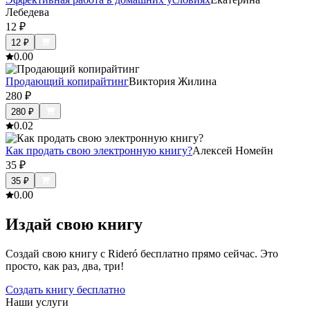
Лебедева
12
₽
12
₽
0.0
0
Продающий копирайтинг
Виктория Жилина
280
₽
280
₽
0.0
2
Как продать свою электронную книгу?
Алексей Номейн
35
₽
35
₽
0.0
0
Издай свою книгу
Создай свою книгу с Rideró бесплатно прямо сейчас. Это
просто, как раз, два, три!
Создать книгу бесплатно
Наши услуги