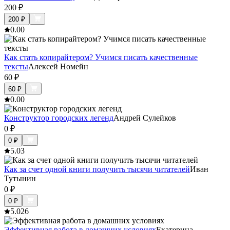
200
₽
200
₽
0.0
0
Как стать копирайтером? Учимся писать качественные
тексты
Алексей Номейн
60
₽
60
₽
0.0
0
Конструктор городских легенд
Андрей Сулейков
0
₽
0
₽
5.0
3
Как за счет одной книги получить тысячи читателей
Иван
Тутынин
0
₽
0
₽
5.0
26
Эффективная работа в домашних условиях
Екатерина