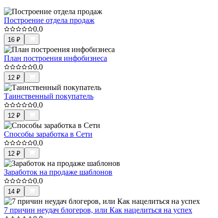
Построение отдела продаж
0.0
16
₽
План построения инфобизнеса
0.0
12
₽
Таинственный покупатель
0.0
12
₽
Способы заработка в Сети
0.0
12
₽
Заработок на продаже шаблонов
0.0
14
₽
7 причин неудач блогеров, или Как нацелиться на успех