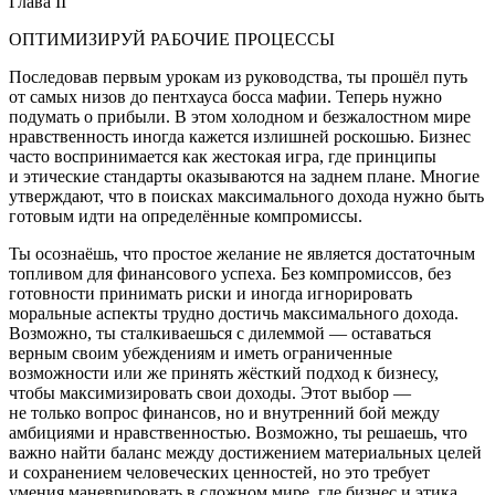
Глава II
ОПТИМИЗИРУЙ РАБОЧИЕ ПРОЦЕССЫ
Последовав первым урокам из руководства, ты прошёл путь
от самых низов до пентхауса босса мафии. Теперь нужно
подумать о прибыли. В этом холодном и безжалостном мире
нравственность иногда кажется излишней роскошью. Бизнес
часто воспринимается как жестокая игра, где принципы
и этические стандарты оказываются на заднем плане. Многие
утверждают, что в поисках максимального дохода нужно быть
готовым идти на определённые компромиссы.
Ты осознаёшь, что простое желание не является достаточным
топливом для финансового успеха. Без компромиссов, без
готовности принимать риски и иногда игнорировать
моральные аспекты трудно достичь максимального дохода.
Возможно, ты сталкиваешься с дилеммой — оставаться
верным своим убеждениям и иметь ограниченные
возможности или же принять жёсткий подход к бизнесу,
чтобы максимизировать свои доходы. Этот выбор —
не только вопрос финансов, но и внутренний бой между
амбициями и нравственностью. Возможно, ты решаешь, что
важно найти баланс между достижением материальных целей
и сохранением человеческих ценностей, но это требует
умения маневрировать в сложном мире, где бизнес и этика