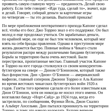
проявить самую главную черту — преданность. Делай свою
работу. Если тебе говорят: «Иди туда, сделай то», значит, иди
и делай. Говорят, собирай деньги за карточные игры
по четвергам — ты это делаешь. Выполняй приказы!
По мере приближения неотвратимого прихода Капоне сделал
всё, чтобы его босс Джо Торрио знал о его поддержке. Он был
молод и еще продолжал учиться. Он зарабатывал деньги,
по крайней мере, он еще не был тем человеком, который мог
взять на себя бразды правления. Однако в преступном мире
жизнь движется быстро. Пивные войны в Чикаго стали
результатом распри между различными бандами бутлегеров.
Борьба за территорию была очень жестокой. Были
перестрелки, пропитанные местью. Главный участок Капоне
и Торрио на юге города столкнулся со своим конкурентом-
бутлегером на севере — Дином О’Бэнионом, который также
был флористом. Дин «Дион» О’Бэнион — американский
мафиози, главный соперник Джонни Торрио и Аль Капоне
во время жестоких чикагских бутлегерских войн 1920-х
годов. Газеты того времени сделали его более известным как
Дион О’Бэнион, хотя он никогда не носил этого имени. Он
возглавлял банду «Норт-Сайд» до 1924 года, когда его
застрелили, по сообщениям, Фрэнки Йель, Джон Скализ
и Альберт Ансельми. Дин пытался проникнуть на территории
Торрио, и тому это начало надоедать. Будучи верным