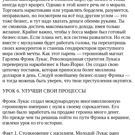
иногда идут вразрез. Однако в этой книге речь не о морали.
Торговать наркотиками или управлять борделем, разумеется,
неправильно, но посмотрим на всё под другим углом — это
тоже бизнес, и тут надо хватать деньги обеими руками. Ты
не сможешь достичь максимального дохода, имея только
желание. Крайне важно, чтобы у босса мафии был готовый
бизнес-план. Если плана нет, вся система развалится. Но если
вместе с мускулами будет работать голова, ты перехитришь
своих конкурентов и станешь гендиректором преступного
мира своей мечты. Как этот парень — героиновый магнат
Гарлема Фрэнк Лукас. Революционная стратегия Лукаса
перевернула наркобизнес в Нью-Йорке. Он создал свою
цепочку поставок, которая приносила более миллиона
долларов в день. Следуй новейшему бизнес-плану Фрэнка —
и тогда можешь быть уверен, что твои преступления окупятся.
УРОК 6. УЛУЧШИ СВОИ ПРОЦЕССЫ
Фрэнк Лукас создал международную многомиллионную
героиновую империю с нуля к своему сорокалетию. Его
целью было заработать на продаже героина много денег.
Но прежде чем ты решишь пойти по пути Фрэнка к вершине,
извлеки урок из его истории.
Факт 1. Столкновение с насилием.
Молодой Лукас рано