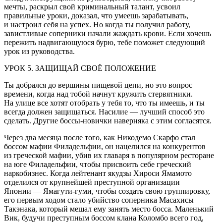
мечты, раскрыл свой криминальный талант, усвоил
правильные уроки, доказал, что умеешь зарабатывать,
и настроил себя на успех. Но когда ты получил работу,
завистливые соперники начали жаждать крови. Если хочешь
пережить надвигающуюся бурю, тебе поможет следующий
урок из руководства.
УРОК 5. ЗАЩИЩАЙ СВОЁ ПОЛОЖЕНИЕ
Ты добрался до вершины пищевой цепи, но это вопрос
времени, когда над тобой начнут кружить стервятники.
На улице все хотят отобрать у тебя то, что ты имеешь, и ты
всегда должен защищаться. Насилие — лучший способ это
сделать. Другие боссы-новички наверняка с этим согласятся.
Через два месяца после того, как Никодемо Скарфо стал
боссом мафии Филадельфии, он нацелился на конкурентов
из греческой мафии, убив их главаря в популярном ресторане
на юге Филадельфии, чтобы присвоить себе греческий
наркобизнес. Когда лейтенант якудзы Хироси Ямамото
отделился от крупнейшей преступной организации
Японии — Ямагути-гуми, чтобы создать свою группировку,
его первым ходом стало убийство соперника Масахисы
Такэнака, который мешал ему занять место босса. Маленький
Вик, будучи преступным боссом клана Коломбо всего год,