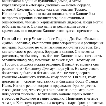
вышибалой в один из публичных домов, а затем
управляющим в «Четырёх двойках» — новом борделе,
который Колозимо открыл уже при участии Торрио.
Но постепенно Джонни начал понимать, что Капоне был
не просто хорошим исполнителем, но и отличным
бизнесменом, умным и харизматичным лидером. Люди могли
работать на него. Однако на пути реализации своего
криминального видения Капоне столкнулся с препятствием.
Главный гангстер Чикаго и босс Торрио, Джеймс «Большой
Джим» Колозимо, был против диверсификации и расширения
империи. Колозимо не хотел заниматься бутлегерством. Ему
хватало своего ресторана, борделя и казино. Он не хотел
рисковать, чтобы получить больше. Капоне не мог позволить
ограниченному уму помешать великой идее. Поэтому им
с Торрио пришлось искать решение. В какой-то момент они
решили, что «Большому Джиму» пора уйти. На кону стояло
богатство, добытое в беззаконии. Аль не мог доверить
убийство «Большого Джима» кому попало. Он знал, кому
позвонить — своему наставнику и бывшему боссу Фрэнки
Йелю. Капоне решил вопрос и предложил Фрэнки десять
тысяч долларов, что сегодня эквивалентно примерно ста
пятидесяти тысячам. По указанию Капоне Фрэнк вошёл
в ресторан Колозимо и занял позицию. Примерно в четыре
часа дня Колозимо приехал на встречу с партнёром, но тот так