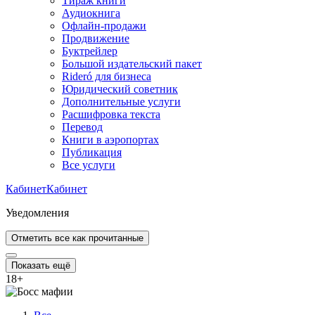
Тираж книги
Аудиокнига
Офлайн-продажи
Продвижение
Буктрейлер
Большой издательский пакет
Rideró для бизнеса
Юридический советник
Дополнительные услуги
Расшифровка текста
Перевод
Книги в аэропортах
Публикация
Все услуги
Кабинет
Кабинет
Уведомления
Отметить все как прочитанные
Показать ещё
18
+