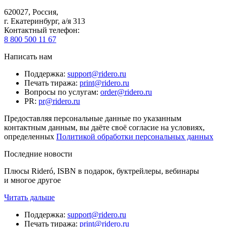
620027
,
Россия
,
г. Екатеринбург, а/я 313
Контактный телефон
:
8 800 500 11 67
Написать нам
Поддержка
:
support@ridero.ru
Печать тиража
:
print@ridero.ru
Вопросы по услугам
:
order@ridero.ru
PR
:
pr@ridero.ru
Предоставляя персональные данные по указанным
контактным данным, вы даёте своё согласие на условиях,
определенных
Политикой обработки персональных данных
Последние новости
Плюсы Rideró, ISBN в подарок, буктрейлеры, вебинары
и многое другое
Читать дальше
Поддержка
:
support@ridero.ru
Печать тиража
:
print@ridero.ru