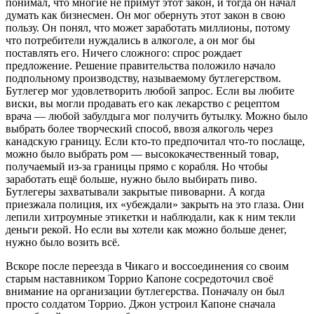
понимал, что многие не примут этот закон, и тогда он начал
думать как бизнесмен. Он мог обернуть этот закон в свою
пользу. Он понял, что может заработать миллионы, потому
что потребители нуждались в алкоголе, а он мог бы
поставлять его. Ничего сложного: спрос рождает
предложение. Решение правительства положило начало
подпольному производству, называемому бутлегерством.
Бутлегер мог удовлетворить любой запрос. Если вы любите
виски, вы могли продавать его как лекарство с рецептом
врача — любой забулдыга мог получить бутылку. Можно было
выбрать более творческий способ, ввозя алкоголь через
канадскую границу. Если кто-то предпочитал что-то послаще,
можно было выбрать ром — высококачественный товар,
получаемый из-за границы прямо с корабля. Но чтобы
заработать ещё больше, нужно было выбирать пиво.
Бутлегеры захватывали закрытые пивоварни. А когда
приезжала полиция, их «убеждали» закрыть на это глаза. Они
лепили хитроумные этикетки и наблюдали, как к ним текли
деньги рекой. Но если вы хотели как можно больше денег,
нужно было возить всё.
Вскоре после переезда в Чикаго и воссоединения со своим
старым наставником Торрио Капоне сосредоточил своё
внимание на организации бутлегерства. Поначалу он был
просто солдатом Торрио. Джон устроил Капоне сначала