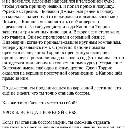
и не появился. Колозимо направился к телефонной будке,
чтобы узнать причину неявки, и попал прямо в ловушку.
Фрэнк выстрелил. «Большой Джим» был ранен в голову
и скончался на месте. Это шокировало криминальный мир
Чикаго, а Капоне смог воплотить своё лидерство
в реальность. За следующие три года Капоне и Торрио
захватили три крупных пивоварни. Вскоре всем стало ясно,
кто главари. Они контролировали огромный бизнес.
Пивоварни, когда-то принадлежавшие крупным компаниям,
теперь управлялись ими. Стратегия Капоне помогла
превратить операцию Торрио в преступную империю,
приносящую три миллиона долларов в год (что эквивалентно
пятидесяти миллионам по современному курсу). Устранение
Колозимо имело ещё одно преимущество. Джон Торрио
оказался на вершине преступной организации, а Капоне шёл
прямо за ним.
Но даже если ты продвигаешься по карьерной лестнице, это
ещё не значит, что ты точно станешь боссом.
Как же застолбить это место за собой?
УРОК 4. ВСЕГДА ПРОЯВЛЯЙ СЕБЯ
Когда ты станешь боссом мафии, ты сможешь отдавать
приказы, но прежде чем добьешься повышения, тебе придется