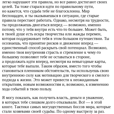
легко нарушают эти правила, но все равно достигают своих
целей. Ты тоже старался идти по правильному пути,
но кажется, что судьба тебе не благосклонна. Мир
беспощаден, и ты оказываешься в ситуации, где старые
правила перестают работать. Однако, несмотря на трудности,
ты продолжаешь двигаться вперед — возможно, именно
потому, что у тебя внутри есть что-то большее. Может быть,
в твоей душе есть искра творчества или жажды перемен,
которая поддерживает тебя в этом большом путешествии. Ты
осознаешь, что принятие рисков и движение вперед —
единственный способ раскрыть свой потенциал. Возможно,
именно твоя внутренняя страсть и стремление к чему-то
большему позволяют тебе не оставаться в стороне,
а продолжать идти вперед, несмотря на невыгодные карты,
которые тебе выпали. Таким образом, вместо того чтобы
становиться пленником обстоятельств, ты используешь свою
внутреннюю силу как мотивацию для творческого и смелого
подхода к жизни. Это может привести к неожиданным
открытиям, новым возможностям и, возможно, к изменению
хода событий в твою пользу.
Я могу показать, как получить власть, деньги и уважение,
в которых тебе слишком долго отказывали. Всё — в этой
книге. Тактики самых могущественных боссов мира, которые
стали хозяевами своей судьбы. По одному выстрелу за раз.