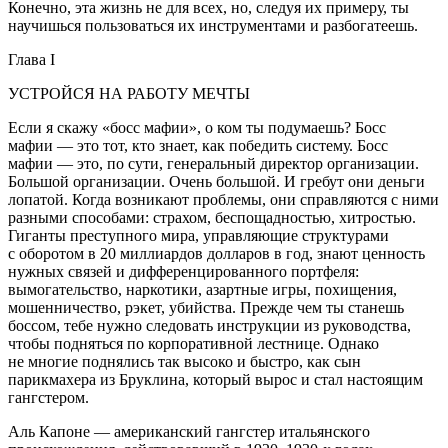
Конечно, эта жизнь не для всех, но, следуя их примеру, ты
научишься пользоваться их инструментами и разбогатеешь.
Глава I
УСТРОЙСЯ НА РАБОТУ МЕЧТЫ
Если я скажу «босс мафии», о ком ты подумаешь? Босс
мафии — это тот, кто знает, как победить систему. Босс
мафии — это, по сути, генеральный директор организации.
Большой организации. Очень большой. И гребут они деньги
лопатой. Когда возникают проблемы, они справляются с ними
разными способами: страхом, беспощадностью, хитростью.
Гиганты преступного мира, управляющие структурами
с оборотом в 20 миллиардов долларов в год, знают ценность
нужных связей и дифференцированного портфеля:
вымогательство, наркотики, азартные игры, похищения,
мошенничество, рэкет, убийства. Прежде чем ты станешь
боссом, тебе нужно следовать инструкции из руководства,
чтобы подняться по корпоративной лестнице. Однако
не многие поднялись так высоко и быстро, как сын
парикмахера из Бруклина, который вырос и стал настоящим
гангстером.
Аль Капоне — американский гангстер итальянского