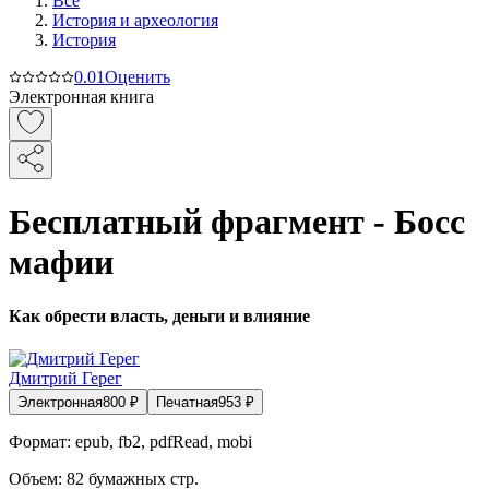
Все
История и археология
История
0.0
1
Оценить
Электронная книга
Бесплатный фрагмент - Босс
мафии
Как обрести власть, деньги и влияние
Дмитрий Герег
Электронная
800
₽
Печатная
953
₽
Формат:
epub, fb2, pdfRead, mobi
Объем:
82
бумажных стр.