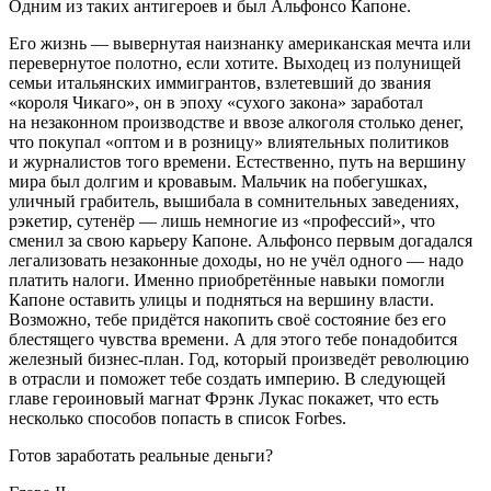
Одним из таких антигероев и был Альфонсо Капоне.
Его жизнь — вывернутая наизнанку американская мечта или
перевернутое полотно, если хотите. Выходец из полунищей
семьи итальянских иммигрантов, взлетевший до звания
«короля Чикаго», он в эпоху «сухого закона» заработал
на незаконном производстве и ввозе алкоголя столько денег,
что покупал «оптом и в розницу» влиятельных политиков
и журналистов того времени. Естественно, путь на вершину
мира был долгим и кровавым. Мальчик на побегушках,
уличный грабитель, вышибала в сомнительных заведениях,
рэкетир, сутенёр — лишь немногие из «профессий», что
сменил за свою карьеру Капоне. Альфонсо первым догадался
легализовать незаконные доходы, но не учёл одного — надо
платить налоги. Именно приобретённые навыки помогли
Капоне оставить улицы и подняться на вершину власти.
Возможно, тебе придётся накопить своё состояние без его
блестящего чувства времени. А для этого тебе понадобится
железный бизнес-план. Год, который произведёт революцию
в отрасли и поможет тебе создать империю. В следующей
главе героиновый магнат Фрэнк Лукас покажет, что есть
несколько способов попасть в список Forbes.
Готов заработать реальные деньги?