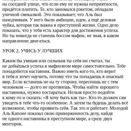
на соседней улице, что если ему не нужны неприятности,
придётся платить. Те, кто занимался рэкетом, обладали
уличной смекалкой. Это показывает, что Аль был
находчивым. У него были амбиции, идеи, а ещё деловая
чуйка, которая так важна в преступной жизни. Одно дело
показать, что у тебя есть характер для достижения успеха.
Но ты никогда не станешь боссом мафии, не зная, в каком
направлении двигаться.
УРОК 2. УЧИСЬ У ЛУЧШИХ
Каким бы умным или сильным ты себя ни считал, ты
не добьёшься успеха в мафиозном мире самостоятельно. Тебе
понадобится наставник. Важно иметь кого-то, кто верит
в тебя и хочет научить, потому что ты попадаешь в опасный
мир. Если встанешь не на ту сторону, переспишь не с тем
человеком — долго не протянешь. Чтобы найти хорошего
наставника, нужно постараться. Нельзя просто подойти
к кому-то и сказать: «Я хочу быть как ты». Кто-то должен сам
увидеть в тебе что-то особенное. А затем ты будешь делать всё
возможное, чтобы проявить себя. Так это и работает. Молодой
Аль Капоне показал свою приверженность делу, найдя
не одного наставника в преступном мире, а сразу двух
менторов.