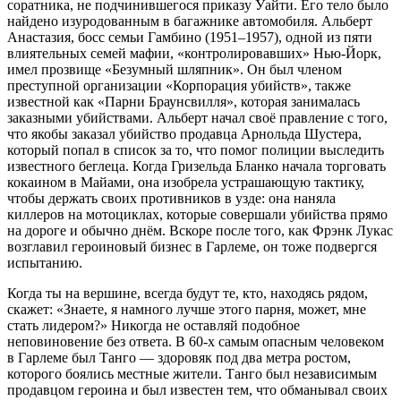
соратника, не подчинившегося приказу Уайти. Его тело было
найдено изуродованным в багажнике автомобиля. Альберт
Анастазия, босс семьи Гамбино (1951–1957), одной из пяти
влиятельных семей мафии, «контролировавших» Нью-Йорк,
имел прозвище «Безумный шляпник». Он был членом
преступной организации «Корпорация убийств», также
известной как «Парни Браунсвилля», которая занималась
заказными убийствами. Альберт начал своё правление с того,
что якобы заказал убийство продавца Арнольда Шустера,
который попал в список за то, что помог полиции выследить
известного беглеца. Когда Гризельда Бланко начала торговать
кокаином в Майами, она изобрела устрашающую тактику,
чтобы держать своих противников в узде: она наняла
киллеров на мотоциклах, которые совершали убийства прямо
на дороге и обычно днём. Вскоре после того, как Фрэнк Лукас
возглавил героиновый бизнес в Гарлеме, он тоже подвергся
испытанию.
Когда ты на вершине, всегда будут те, кто, находясь рядом,
скажет: «Знаете, я намного лучше этого парня, может, мне
стать лидером?» Никогда не оставляй подобное
неповиновение без ответа. В 60-х самым опасным человеком
в Гарлеме был Танго — здоровяк под два метра ростом,
которого боялись местные жители. Танго был независимым
продавцом героина и был известен тем, что обманывал своих