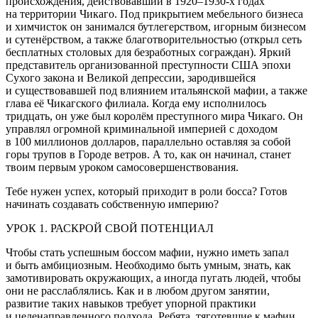
происхождения, действовавший в 1920–1930-х годах
на территории Чикаго. Под прикрытием мебельного бизнеса
и химчисток он занимался бутлегерством, игорным бизнесом
и сутенёрством, а также благотворительностью (открыл сеть
бесплатных столовых для безработных сограждан). Яркий
представитель организованной преступности США эпохи
Сухого закона и Великой депрессии, зародившейся
и существовавшей под влиянием итальянской мафии, а также
глава её Чикагского филиала. Когда ему исполнилось
тридцать, он уже был королём преступного мира Чикаго. Он
управлял огромной криминальной империей с доходом
в 100 миллионов долларов, параллельно оставляя за собой
горы трупов в Городе ветров. А то, как он начинал, станет
твоим первым уроком самосовершенствования.
Тебе нужен успех, который приходит в роли босса? Готов
начинать создавать собственную империю?
УРОК 1. РАСКРОЙ СВОЙ ПОТЕНЦИАЛ
Чтобы стать успешным боссом мафии, нужно иметь запал
и быть амбициозным. Необходимо быть умным, знать, как
замотивировать окружающих, а иногда пугать людей, чтобы
они не расслаблялись. Как и в любом другом занятии,
развитие таких навыков требует упорной практики
и целенаправленного подхода. Ребята, тяготевшие к мафии,