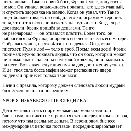
поставщиков. Такого новый босс, Фрэнк Лукас, допустить
не мог. Он увидел возможность показать, кто здесь главный,
и спустить здоровяка на землю. Когда он узнал, что Танго
ищет больше товара, он снабдил его килограммом героина,
зная, что тот в итоге попытается нагнуть и его. Когда через
две недели Фрэнк пришёл за деньгами, Танго
не разочаровал — он отказался платить. Более того, он
набросился на Фрэнка, опорочив его честь и честь его матери.
Собралась толпа, на что Фрэнк и надеялся. Он достал
пистолет. Пуля в лоб — тело в гроб. Посыл всем ясен! Фрэнк
понимал: нужно показать людям, что он босс, который может
не только класть палец на спусковой крючок, но и нажимать
на него. Вот какая репутация нужна для достижения успеха.
И да, твоя сила босса мафии может распахивать двери,
но деньги принесёт только твой мозг.
Начни с правила, которому должен следовать любой мудрый
бизнесмен: не плати посреднику.
УРОК 8. ИЗБАВЬСЯ ОТ ПОСРЕДНИКА
Дети мечтают стать спортсменами, космонавтами или
блогерами, но никто не стремится стать посредником — и зря,
потому что там реальные деньги. В героиновом бизнесе
международная цепочка поставок: посредник зарабатывает