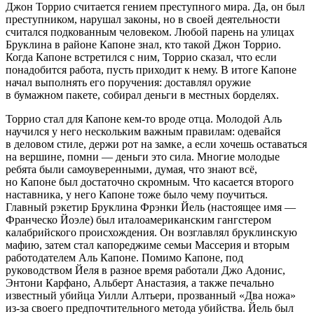
Джон Торрио считается гением преступного мира. Да, он был
преступником, нарушал законы, но в своей деятельности
считался подкованным человеком. Любой парень на улицах
Бруклина в районе Капоне знал, кто такой Джон Торрио.
Когда Капоне встретился с ним, Торрио сказал, что если
понадобится работа, пусть приходит к нему. В итоге Капоне
начал выполнять его поручения: доставлял оружие
в бумажном пакете, собирал деньги в местных борделях.
Торрио стал для Капоне кем-то вроде отца. Молодой Аль
научился у него нескольким важным правилам: одевайся
в деловом стиле, держи рот на замке, а если хочешь оставаться
на вершине, помни — деньги это сила. Многие молодые
ребята были самоуверенными, думая, что знают всё,
но Капоне был достаточно скромным. Что касается второго
наставника, у него Капоне тоже было чему поучиться.
Главный рэкетир Бруклина Фрэнки Йель (настоящее имя —
Франческо Йоэле) был италоамериканским гангстером
калабрийского происхождения. Он возглавлял бруклинскую
мафию, затем стал капореджиме семьи Массерия и вторым
работодателем Аль Капоне. Помимо Капоне, под
руководством Йеля в разное время работали Джо Адонис,
Энтони Карфано, Альберт Анастазия, а также печально
известный убийца Уилли Алтьери, прозванный «Два ножа»
из-за своего предпочтительного метода убийства. Йель был