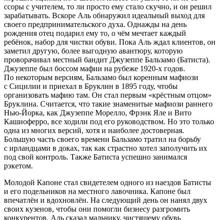
ссоры с учителем, то ли просто ему стало скучно, и он решил
зарабатывать. Вскоре Аль обнаружил идеальный выход для
своего предпринимательского духа. Однажды на день
рождения отец подарил ему то, о чём мечтает каждый
ребёнок, набор для чистки обуви. Пока Аль ждал клиентов, он
заметил другую, более выгодную авантюру, которую
проворачивал местный бандит Джузеппе Бальзамо (Батиста).
Джузеппе был боссом мафии на рубеже 1920-х годов.
По некоторым версиям, Бальзамо был коренным мафиози
с Сицилии и приехал в Бруклин в 1895 году, чтобы
организовать мафию там. Он стал первым «крёстным отцом»
Бруклина. Считается, что такие знаменитые мафиози раннего
Нью-Йорка, как Джузеппе Морелло, Фрэнк Яле и Вито
Кашиоферро, все ходили под его руководством. Но это только
одна из многих версий, хотя и наиболее достоверная.
Большую часть своего времени Бальзамо тратил на борьбу
с ирландцами в доках, так как страстно хотел заполучить их
под свой контроль. Также Батиста успешно занимался
рэкетом.
Молодой Капоне стал свидетелем одного из наездов Батисты
и его подельников на местного лавочника. Капоне был
впечатлён и вдохновлён. На следующий день он нанял двух
своих кузенов, чтобы они помогли бизнесу разгромить
конкурентов. Аль сказал мальчику, чистящему обувь