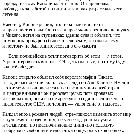
города, поэтому Капоне залёг на дно. Он продолжал
наблюдать за работой полиции и тем, как разрасталась его
легенда.
Наконец, Капоне решил, что пора выйти из тени
и противостоять им. Он созвал пресс-конференцию, вернулся
в Чикаго, встал на ступеньках здания суда и объявил, что
помощник прокурора был его человеком, он платил ему
и поэтому не был заинтересован в его смерти.
— Если полицейские хотят поговорить об этом — я готов.
У репортеров есть вопросы? Я здесь главный, поэтому буду
рад всё обсудить.
Капоне открыто объявил себя королем мафии Чикаго,
и в одно мгновение родилась легенда об Аль Капоне. Именно
в этот момент он оказался в центре внимания всей страны.
В центре внимания он пробудет целых пять кровавых
и славных лет, пока его не арестуют за единственное, чего
правительство США не терпит, — уклонение от налогов.
Каждая эпоха рождает людей, стремящихся изменить этот мир
к лучшему, и людей в нём, не менее одарённых умом
и талантами, но предпочитающих цинично подавлять
и обращать слабости и недостатки общества в свою пользу.