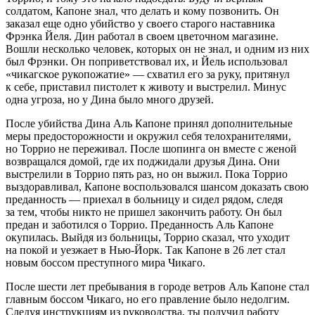
солдатом, Капоне знал, что делать и кому позвонить. Он
заказал еще одно убийство у своего старого наставника
Фрэнка Йеля. Дин работал в своем цветочном магазине.
Вошли несколько человек, которых он не знал, и одним из них
был Фрэнки. Он поприветствовал их, и Йель использовал
«чикагское рукопожатие» — схватил его за руку, притянул
к себе, приставил пистолет к животу и выстрелил. Минус
одна угроза, но у Дина было много друзей.
После убийства Дина Аль Капоне принял дополнительные
меры предосторожности и окружил себя телохранителями,
но Торрио не переживал. После шопинга он вместе с женой
возвращался домой, где их поджидали друзья Дина. Они
выстрелили в Торрио пять раз, но он выжил. Пока Торрио
выздоравливал, Капоне воспользовался шансом доказать свою
преданность — приехал в больницу и сидел рядом, следя
за тем, чтобы никто не пришел закончить работу. Он был
предан и заботился о Торрио. Преданность Аль Капоне
окупилась. Выйдя из больницы, Торрио сказал, что уходит
на покой и уезжает в Нью-Йорк. Так Капоне в 26 лет стал
новым боссом преступного мира Чикаго.
После шести лет пребывания в городе ветров Аль Капоне стал
главным боссом Чикаго, но его правление было недолгим.
Следуя инструкциям из руководства, ты получил работу