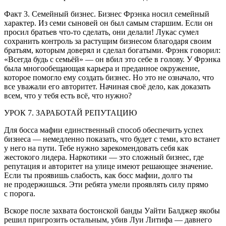
Факт 3. Семейный бизнес.
Бизнес Фрэнка носил семейный
характер. Из семи сыновей он был самым старшим. Если он
просил братьев что-то сделать, они делали! Лукас сумел
сохранить контроль за растущим бизнесом благодаря своим
братьям, которым доверял и сделал богатыми. Фрэнк говорил:
«Всегда будь с семьёй» — он вбил это себе в голову. У Фрэнка
была многообещающая карьера и преданное окружение,
которое помогло ему создать бизнес. Но это не означало, что
все уважали его авторитет. Начиная своё дело, как доказать
всем, что у тебя есть всё, что нужно?
УРОК 7. ЗАРАБОТАЙ РЕПУТАЦИЮ
Для босса мафии единственный способ обеспечить успех
бизнеса — немедленно показать, что будет с теми, кто встанет
у него на пути. Тебе нужно зарекомендовать себя как
жестокого лидера. Наркотики — это сложный бизнес, где
репутация и авторитет на улице имеют решающее значение.
Если ты проявишь слабость, как босс мафии, долго ты
не продержишься. Эти ребята умели проявлять силу прямо
с порога.
Вскоре после захвата бостонской банды Уайти Балджер якобы
решил пригрозить остальным, убив Луи Литифа — давнего