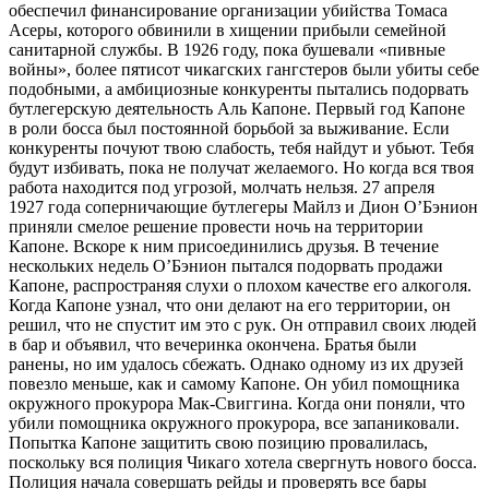
обеспечил финансирование организации убийства Томаса
Асеры, которого обвинили в хищении прибыли семейной
санитарной службы. В 1926 году, пока бушевали «пивные
войны», более пятисот чикагских гангстеров были убиты себе
подобными, а амбициозные конкуренты пытались подорвать
бутлегерскую деятельность Аль Капоне. Первый год Капоне
в роли босса был постоянной борьбой за выживание. Если
конкуренты почуют твою слабость, тебя найдут и убьют. Тебя
будут избивать, пока не получат желаемого. Но когда вся твоя
работа находится под угрозой, молчать нельзя. 27 апреля
1927 года соперничающие бутлегеры Майлз и Дион О’Бэнион
приняли смелое решение провести ночь на территории
Капоне. Вскоре к ним присоединились друзья. В течение
нескольких недель О’Бэнион пытался подорвать продажи
Капоне, распространяя слухи о плохом качестве его алкоголя.
Когда Капоне узнал, что они делают на его территории, он
решил, что не спустит им это с рук. Он отправил своих людей
в бар и объявил, что вечеринка окончена. Братья были
ранены, но им удалось сбежать. Однако одному из их друзей
повезло меньше, как и самому Капоне. Он убил помощника
окружного прокурора Мак-Свиггина. Когда они поняли, что
убили помощника окружного прокурора, все запаниковали.
Попытка Капоне защитить свою позицию провалилась,
поскольку вся полиция Чикаго хотела свергнуть нового босса.
Полиция начала совершать рейды и проверять все бары