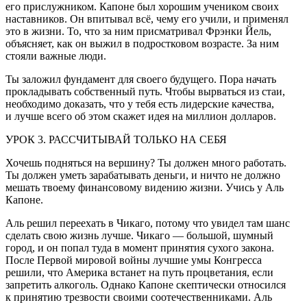
его прислужником. Капоне был хорошим учеником своих
наставников. Он впитывал всё, чему его учили, и применял
это в жизни. То, что за ним присматривал Фрэнки Йель,
объясняет, как он выжил в подростковом возрасте. За ним
стояли важные люди.
Ты заложил фундамент для своего будущего. Пора начать
прокладывать собственный путь. Чтобы вырваться из стаи,
необходимо доказать, что у тебя есть лидерские качества,
и лучше всего об этом скажет идея на миллион долларов.
УРОК 3. РАССЧИТЫВАЙ ТОЛЬКО НА СЕБЯ
Хочешь подняться на вершину? Ты должен много работать.
Ты должен уметь зарабатывать деньги, и ничто не должно
мешать твоему финансовому видению жизни. Учись у Аль
Капоне.
Аль решил переехать в Чикаго, потому что увидел там шанс
сделать свою жизнь лучше. Чикаго — большой, шумный
город, и он попал туда в момент принятия сухого закона.
После Первой мировой войны лучшие умы Конгресса
решили, что Америка встанет на путь процветания, если
запретить алкоголь. Однако Капоне скептически относился
к принятию трезвости своими соотечественниками. Аль