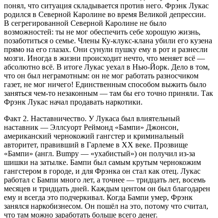
понял, что ситуация складывается против него. Фрэнк Лукас
родился в Северной Каролине во время Великой депрессии.
В сегрегированной Северной Каролине не было
возможностей: ты не мог обеспечить себе хорошую жизнь,
позаботиться о семье. Члены Ку-клукс-клана убили его кузена
прямо на его глазах. Они сунули пушку ему в рот и разнесли
мозги. Иногда в жизни происходит нечто, что меняет всё —
абсолютно всё. В итоге Лукас уехал в Нью-Йорк. Дело в том,
что он был неграмотным: он не мог работать разносчиком
газет, не мог ничего! Единственным способом выжить было
заняться чем-то незаконным — там бы его точно приняли. Так
Фрэнк Лукас начал продавать наркотики.
Факт 2. Наставничество.
У Лукаса был влиятельный
наставник — Эллсуорт Реймонд «Бампи» Джонсон,
американский чернокожий гангстер и криминальный
авторитет, правивший в Гарлеме в XX веке. Прозвище
«Бампи» (англ. Bumpy — «ухабистый») он получил из-за
шишки на затылке. Бампи был самым крутым чернокожим
гангстером в городе, и для Фрэнка он стал как отец. Лукас
работал с Бампи много лет, а точнее — тридцать лет, восемь
месяцев и тридцать дней. Каждым центом он был благодарен
ему и всегда это подчеркивал. Когда Бампи умер, Фрэнк
занялся наркобизнесом. Он пошёл на это, потому что считал,
что там можно заработать больше всего денег.