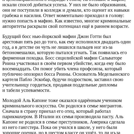
искали способ добиться успеха. У них не было образования,
они не поступили в колледж и думали, кто оценит их навыки
грабежа и насилия. Ответ моментально приходил в голову:
нужно попасть в мафию. Как известно, многие криминальные
авторитеты раскрыли свой потенциал ещё в раннем возрасте.
Будущий босс нью-йоркской мафии Джон Готти был
арестован пять раз до того, как ему исполнился двадцать один
год, а в детстве он чуть не лишился пальцев ног из-за
бетономешалки, которую пытался угнать. Так появилась его
фирменная походка. Босс сицилийской мафии Сальваторе
Риина участвовал в своём первом убийстве, когда ему было
восемнадцать. Он помог убить члена профсоюза, который
публично опозорил босса Риины. Основатель Медельинского
картеля Пабло Эскобар, будучи подростком, заставил свою
учительницу гордиться, продавая поддельные дипломы
и табели успеваемости.
Молодой Аль Капоне тоже оказался одарённым учеником
криминального искусства. Он родился в семье мигрантов.
Сначала в страну приехал его отец, который работал
парикмахером. В Италии их семья производила пасту. Аль
Капоне не родился в семье преступников, Америка сделала
из него гангстера. Пока он учился в школе, у него были
хорошие оценки, но в шестом классе он ушёл, то ли из-за