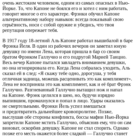
очень жестоким человеком, одним из самых опасных в Нью-
Йорке. То, что Капоне не боялся его и хотел с ним работать,
говорит многое о его характере. Фрэнки обучил Капоне
альтернативному набору навыков: всегда показывай свою
серьёзность, носи с собой оружие и убедись, что твоя
репутация опережает тебя.
В 1917 году 18-летний Аль Капоне работал вышибалой в баре
Фрэнка Йеля. В один из рабочих вечеров он заметил юную
девушку по имени Лена, которая пришла в бар со своим
братом Фрэнком Галлучио и его подругой Марией Танцио.
Весь вечер Капоне пытался завладеть вниманием девушки,
но она игнорировала его. Когда Лена собралась уходить, Аль
сказал ей в след: «Я скажу тебе одно, дорогуша, у тебя
отличная задница, можешь расценивать это как комплимент».
Лена не восприняла это как комплимент, как и её брат Фрэнк
Галлучио. Разгневанный Галлучио вытащил нож и напал
на Капоне. Фрэнк целился в шею, но, будучи изрядно
выпившим, промахнулся и попал в лицо. Удары оказались
не смертельными. Фрэнки Йель успел вмешаться
и предотвратить дальнейшее кровопролитие. Позже,
выслушав обе стороны конфликта, боссы мафии Нью-Йорка
запретили Капоне мстить Галлучио, объяснив ему, что он сам
виноват, оскорбив девушку. Капоне не стал спорить. Однако
позже его месть окажется более сладкой — Галлучио станет