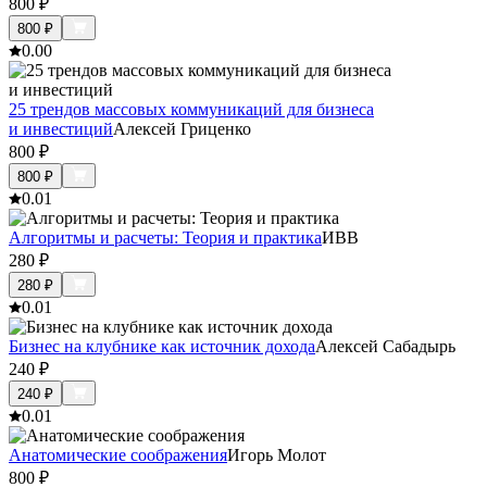
800
₽
800
₽
0.0
0
25 трендов массовых коммуникаций для бизнеса
и инвестиций
Алексей Гриценко
800
₽
800
₽
0.0
1
Алгоритмы и расчеты: Теория и практика
ИВВ
280
₽
280
₽
0.0
1
Бизнес на клубнике как источник дохода
Алексей Сабадырь
240
₽
240
₽
0.0
1
Анатомические соображения
Игорь Молот
800
₽