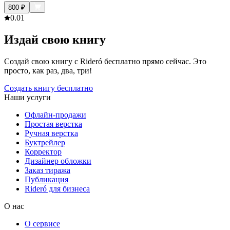
800
₽
0.0
1
Издай свою книгу
Создай свою книгу с Rideró бесплатно прямо сейчас. Это
просто, как раз, два, три!
Создать книгу бесплатно
Наши услуги
Офлайн-продажи
Простая верстка
Ручная верстка
Буктрейлер
Корректор
Дизайнер обложки
Заказ тиража
Публикация
Rideró для бизнеса
О нас
О сервисе