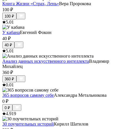
Книга Жизни «Страх, Лень»
Вера Пророкова
100
₽
100
₽
5.0
1
У кабана
Евгений Фокин
40
₽
40
₽
5.0
1
Анализ данных искусственного интеллекта
Владимир
Михайлец
360
₽
360
₽
0.0
1
365 вопросов самому себе
Александра Метальникова
0
₽
0
₽
4.9
19
30 поучительных историй
Кирилл Шатилов