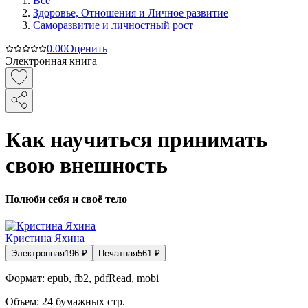
Все
Здоровье, Отношения и Личное развитие
Саморазвитие и личностный рост
0.0
0
Оценить
Электронная книга
Как научиться принимать
свою внешность
Полюби себя и своё тело
Кристина Яхина
Электронная
196
₽
Печатная
561
₽
Формат:
epub, fb2, pdfRead, mobi
Объем:
24
бумажных стр.