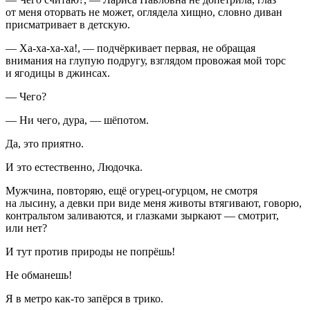
от меня оторвать не может, оглядела хищно, словно диван
присматривает в детскую.
— Ха-ха-ха-ха!, — подчёркивает первая, не обращая
внимания на глупую подругу, взглядом провожая мой торс
и ягодицы в джинсах.
— Чего?
— Ни чего, дура, — шёпотом.
Да, это приятно.
И это естественно, Людочка.
Мужчина, повторяю, ещё огурец-огурцом, не смотря
на лысину, а девки при виде меня животы втягивают, говорю,
контральтом заливаются, и глазками зыркают — смотрит,
или нет?
И тут против природы не попрёшь!
Не обманешь!
Я в метро как-то запёрся в трико.