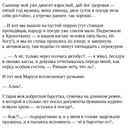
Сынище мой уже джигит взрослый, дай бог здоровья —
пятый год мужику, жена умница, двое суток в поезде вела
себя достойно, а утречко раннее, так хорошо…
…И вот мы вышли на пустой перрон (тут станция
проходящая, народу в поезде уже совсем мало. Подъезжали
к Кропоткину — в нашем вагоне человек пять было, ей-
богу!), и мы не спеша прошлись по улице, и завернули
к автовокзалу, там ходьбы-то минут пятнадцать с перекуром.
… — А чё, только через полчаса автобус?, — я зевал, беседуя
в окошко кассы, и девушка отчитывалась передо мной, как
перед особым гостем, — Раньше нету, что ль?..
И тут моя Маруся всплескивает ручками:
— Алик!..
Старая моя добротная барсетка, сумочка на длинном ремне,
в которой я столько лет носил документы-бумажник-курево-
всякую хрень — осталась в поезде!..
— Как?!.., — подпрыгиваю я, и у меня в голове защёлкали
пружины, и я пытаюсь вспомнить — чё в барсетке-то?..