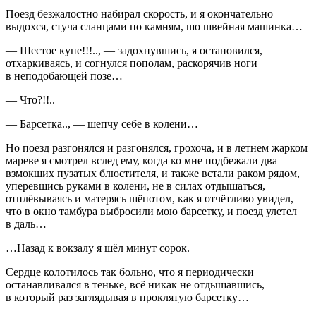
Поезд безжалостно набирал скорость, и я окончательно
выдохся, стуча сланцами по камням, шо швейная машинка…
— Шестое купе!!!.., — задохнувшись, я остановился,
отхаркиваясь, и согнулся пополам, раскорячив ноги
в неподобающей позе…
— Что?!!..
— Барсетка.., — шепчу себе в колени…
Но поезд разгонялся и разгонялся, грохоча, и в летнем жарком
мареве я смотрел вслед ему, когда ко мне подбежали два
взмокших пузатых блюстителя, и также встали раком рядом,
уперевшись руками в колени, не в силах отдышаться,
отплёвываясь и матерясь шёпотом, как я отчётливо увидел,
что в окно тамбура выбросили мою барсетку, и поезд улетел
в даль…
…Назад к вокзалу я шёл минут сорок.
Сердце колотилось так больно, что я периодически
останавливался в теньке, всё никак не отдышавшись,
в который раз заглядывая в проклятую барсетку…