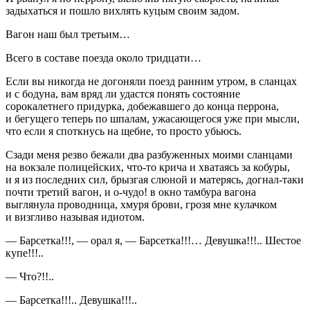
задыхаться и пошло вихлять куцым своим задом.
Вагон наш был третьим…
Всего в составе поезда около тридцати…
Если вы никогда не догоняли поезд ранним утром, в сланцах
и с бодуна, вам вряд ли удастся понять состояние
сорокалетнего придурка, добежавшего до конца перрона,
и бегущего теперь по шпалам, ужасающегося уже при мысли,
что если я споткнусь на щебне, то просто убьюсь.
Сзади меня резво бежали два разбуженных моими сланцами
на вокзале полицейских, что-то крича и хватаясь за кобуры,
и я из последних сил, брызгая слюной и матерясь, догнал-таки
почти третий вагон, и о-чудо! в окно тамбура вагона
выглянула проводница, хмуря брови, грозя мне кулачком
и визгливо называя идиотом.
— Барсетка!!!, — орал я, — Барсетка!!!… Девушка!!!.. Шестое
купе!!!..
— Что?!!..
— Барсетка!!!.. Девушка!!!..