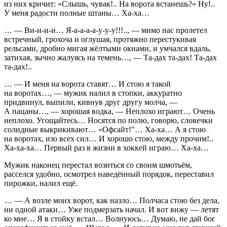
из них кричит: «Слышь, чувак!.. На ворота встанешь?» Ну!..
У меня радости полные штаны… Ха-ха…
… — Ви-и-и-и… Я-а-а-а-а-у-у-у!!!.., — мимо нас пролетел
встречный, грохоча и оглушая, протяжно перестукивая
рельсами, дробно мигая жёлтыми окнами, и умчался вдаль,
затихая, зычно жалуясь на темень…, — Та-дах та-дах! Та-дах
та-дах!..
… — И меня на ворота ставят… И стою я такой
на воротах…, — мужик налил в стопки, аккуратно
придвинул, выпили, кивнув друг другу молча, —
А пацаны…, — хорошая водка, — Неплохо играют… Очень
неплохо. Угощайтесь… Носятся по полю, говорю, словечки
солидные выкрикивают… «Офсайт!"… Ха-ха… А я стою
на воротах, изо всех сил… И хорошо стою, между прочим!..
Ха-ха-ха… Первый раз в жизни в хоккей играю… Ха-ха…
Мужик наконец перестал возиться со своим шмотьём,
расселся удобно, осмотрел наведённый порядок, переставил
пирожки, налил ещё.
… — А возле моих ворот, как назло… Полчаса стою без дела,
ни одной атаки… Уже подмерзать начал. И вот вижу — летят
ко мне… Я в стойку встал… Волнуюсь… Думаю, не дай бог