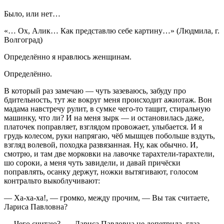
Было, или нет…
«… Ох, Алик… Как представлю себе картину…» (Людмила, г.
Волгоград)
Определённо я нравлюсь женщинам.
Определённо.
В который раз замечаю — чуть зазеваюсь, забуду про
бдительность, тут же вокруг меня происходит ажиотаж. Вон
мадама навстречу рулит, в сумке чего-то тащит, стиральную
машинку, что ли? И на меня зырк — и остановилась даже,
платочек поправляет, взглядом провожает, улыбается. И я
грудь
колес
ом, руки напрягаю, чёб мышцев побольше вздуть,
взгляд волевой, походка развязанная. Ну, как обычно. И,
смотрю, и там две морковки на лавочке тарахтели-тарахтели,
шо сороки, а меня чуть завидели, и давай причёски
поправлять, осанку держут, ножки вытягивают, голосом
контральто выкоблучивают:
— Ха-ха-ха!, — громко, между прочим, — Вы так считаете,
Лариса Павловна?
— Чего считаю?, — Лариса Павловна не допетрила, глаз