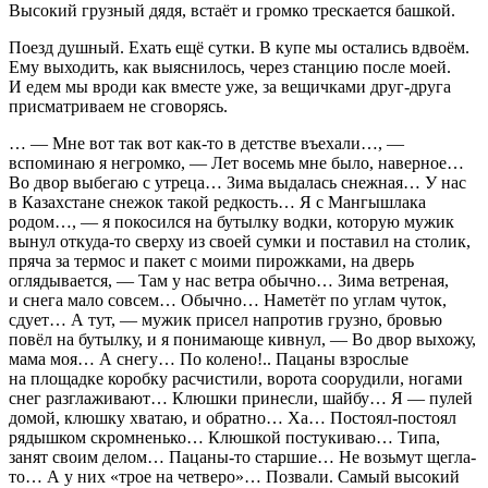
Высокий грузный дядя, встаёт и громко трескается башкой.
Поезд душный. Ехать ещё сутки. В купе мы остались вдвоём.
Ему выходить, как выяснилось, через станцию после моей.
И едем мы вроди как вместе уже, за вещичками друг-друга
присматриваем не сговорясь.
… — Мне вот так вот как-то в детстве въехали…, —
вспоминаю я негромко, — Лет восемь мне было, наверное…
Во двор выбегаю с утреца… Зима выдалась снежная… У нас
в Казахстане снежок такой редкость… Я с Мангышлака
родом…, — я покосился на бутылку водки, которую мужик
вынул откуда-то сверху из своей сумки и поставил на столик,
пряча за термос и пакет с моими пирожками, на дверь
оглядывается, — Там у нас ветра обычно… Зима ветреная,
и снега мало совсем… Обычно… Наметёт по углам чуток,
сдует… А тут, — мужик присел напротив грузно, бровью
повёл на бутылку, и я понимающе кивнул, — Во двор выхожу,
мама моя… А снегу… По колено!.. Пацаны взрослые
на площадке коробку расчистили, ворота соорудили, ногами
снег разглаживают… Клюшки принесли, шайбу… Я — пулей
домой, клюшку хватаю, и обратно… Ха… Постоял-постоял
рядышком скромненько… Клюшкой постукиваю… Типа,
занят своим делом… Пацаны-то старшие… Не возьмут щегла-
то… А у них «трое на четверо»… Позвали. Самый высокий