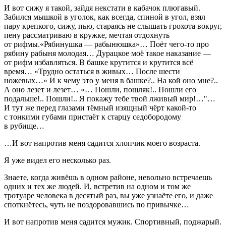
И вот сижу я такой, зайдя некстати в кабачок плюгавый.
Забился мышкой в уголок, как всегда, спиной в угол, взял
пару крепкого, сижу, пью, стараясь не слышать грохота вокруг,
пену рассматриваю в кружке, мечтая отдохнуть
от рифмы.«Рябинушка — рабынюшка»… Поёт чего-то про
рябину рабыня молодая… Дурацкое моё такое наказание —
от рифм избавляться. В башке крутится и крутится всё
время… «Трудно остаться в живых… После шести
ножевых…» И к чему это у меня в башке?.. На кой оно мне?..
А оно лезет и лезет… «… Пошли, пошляк!.. Пошли его
подальше!.. Пошли!.. Я покажу тебе твой лживый мир!…"…
И тут же перед глазами тёмный изящный чёрт какой-то
с тонкими губами пристаёт к старцу седобородому
в рубище…
…И вот напротив меня садится хлопчик моего возраста.
Я уже видел его несколько раз.
Знаете, когда живёшь в одном районе, невольно встречаешь
одних и тех же людей. И, встретив на одном и том же
тротуаре человека в десятый раз, вы уже узнаёте его, и даже
споткнётесь, чуть не поздоровавшись по привычке…
И вот напротив меня садится мужик. Спортивный, поджарый.