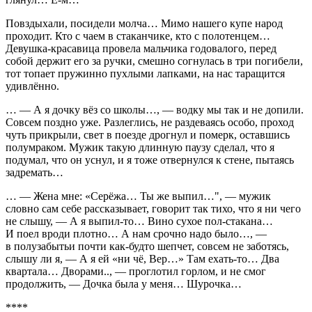
Повздыхали, посидели молча… Мимо нашего купе народ
проходит. Кто с чаем в стаканчике, кто с полотенцем…
Девушка-красавица провела мальчика годовалого, перед
собой держит его за ручки, смешно согнулась в три погибели,
тот топает пружинно пухлыми лапками, на нас таращится
удивлённо.
… — А я дочку вёз со школы…, — водку мы так и не допили.
Совсем поздно уже. Разлеглись, не раздеваясь особо, проход
чуть прикрыли, свет в поезде дрогнул и померк, оставшись
полумраком. Мужик такую длинную паузу сделал, что я
подумал, что он уснул, и я тоже отвернулся к стене, пытаясь
задремать…
… — Жена мне: «Серёжа… Ты же выпил…", — мужик
словно сам себе рассказывает, говорит так тихо, что я ни чего
не слышу, — А я выпил-то… Вино сухое пол-стакана…
И поел вроди плотно… А нам срочно надо было…, —
в полузабытьи почти как-будто шепчет, совсем не заботясь,
слышу ли я, — А я ей «ни чё, Вер…» Там ехать-то… Два
квартала… Дворами.., — проглотил горлом, и не смог
продолжить, — Дочка была у меня… Шурочка…
****