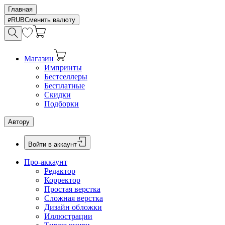
Главная
RUB
Сменить валюту
Магазин
Импринты
Бестселлеры
Бесплатные
Скидки
Подборки
Автору
Войти в аккаунт
Про-аккаунт
Редактор
Корректор
Простая верстка
Сложная верстка
Дизайн обложки
Иллюстрации