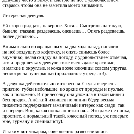
стараясь чтобы она не заметила моего внимания.
Интересная девчуля.
Ей скоро тридцать, наверное. Хотя… Смотришь на такую,
бывало, глазами раздеваешь, одеваешь… Опять раздеваешь.
Более детально…
Внимательно возвращаешься на два хода назад, напялив
на неё воздушную кофточку, и опять снимешь более
вдумчиво, делая скидку на погоду, с удовольствием отмечая,
что и предплечья у девчули тоже очень даже красивые,
и мягкие и округлые, и кожа возле ключицы совсем упругая,
несмотря на пупырышки (прохладно с утреца-то!).
А девушка действительно интересная. Скулы очерчены
приятно, губки небольшие, но яркие от природы и пухлые,
как и положено. И причёсочку она уложила в такой милый
беспорядок. А лёгкий излишек по линии бёдер весьма
пикантно подчёркивает заманчивый интерес как сзади, так
и спереди. Вон, какая попка аппетитная… Это даже не попка,
простите, а нормальный такой, классный попец, уж поверьте
мне, гурману и специалисту!..
И таким вот макаром, совершенно развеселившись