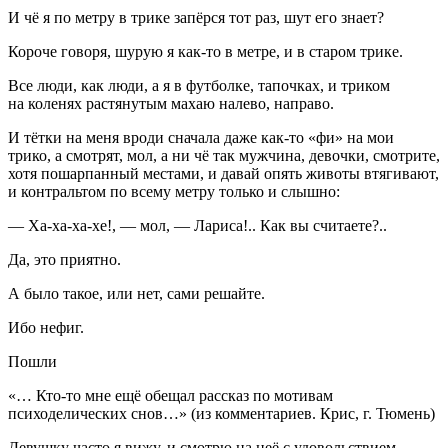
И чё я по метру в трике запёрся тот раз, шут его знает?
Короче говоря, шурую я как-то в метре, и в старом трике.
Все люди, как люди, а я в футболке, тапочках, и триком
на коленях растянутым махаю налево, направо.
И тётки на меня вроди сначала даже как-то «фи» на мои
трико, а смотрят, мол, а ни чё так мужчина, девочки, смотрите,
хотя пошарпанный местами, и давай опять животы втягивают,
и контральтом по всему метру только и слышно:
— Ха-ха-ха-хе!, — мол, — Лариса!.. Как вы считаете?..
Да, это приятно.
А было такое, или нет, сами решайте.
Ибо нефиг.
Пошли
«… Кто-то мне ещё обещал рассказ по мотивам
психоделических снов…» (из комментариев. Крис, г. Тюмень)
Девушку часто я вижу, и смотрю на неё с удовольствием,