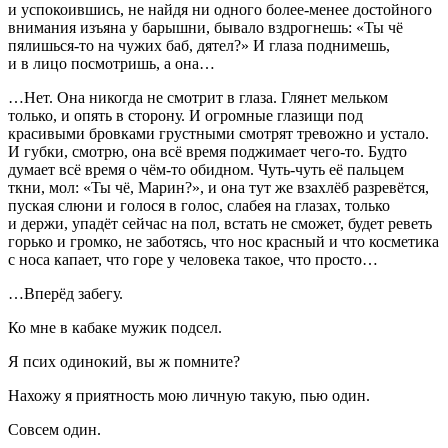
и успокоившись, не найдя ни одного более-менее достойного
внимания изъяна у барышни, бывало вздрогнешь: «Ты чё
пялишься-то на чужих баб, дятел?» И глаза поднимешь,
и в лицо посмотришь, а она…
…Нет. Она никогда не смотрит в глаза. Глянет мельком
только, и опять в сторону. И огромные глазищи под
красивыми бровками грустными смотрят тревожно и устало.
И губки, смотрю, она всё время поджимает чего-то. Будто
думает всё время о чём-то обидном. Чуть-чуть её пальцем
ткни, мол: «Ты чё, Марин?», и она тут же взахлёб разревётся,
пуская слюни и голося в голос, слабея на глазах, только
и держи, упадёт сейчас на пол, встать не сможет, будет реветь
горько и громко, не заботясь, что нос красный и что косметика
с носа капает, что горе у человека такое, что просто…
…Вперёд забегу.
Ко мне в кабаке мужик подсел.
Я псих одинокий, вы ж помните?
Нахожу я приятность мою личную такую, пью один.
Совсем один.