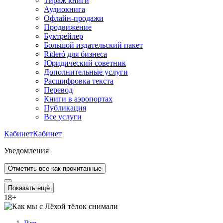
Тираж книги
Аудиокнига
Офлайн-продажи
Продвижение
Буктрейлер
Большой издательский пакет
Rideró для бизнеса
Юридический советник
Дополнительные услуги
Расшифровка текста
Перевод
Книги в аэропортах
Публикация
Все услуги
Кабинет
Кабинет
Уведомления
Отметить все как прочитанные
Показать ещё
18
+