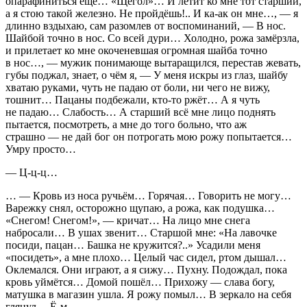
опарафиниться ещё… «Щегол»… И летит ко мне тот старший,
а я стою такой железно. Не пройдёшь!.. И ка-ак он мне…, — я
длинно вздыхаю, сам разомлев от воспоминаний, — В нос.
Шайбой точно в нос. Со всей
дури
… Холодно, рожа замёрзла,
и прилетает ко мне окоченевшая огромная шайба точно
в нос…, — мужик понимающе вытаращился, перестав жевать,
губы поджал, знает, о чём я, — У меня искры из глаз, шайбу
хватаю руками, чуть не падаю от боли, ни чего не вижу,
тошнит… Пацаны подбежали, кто-то ржёт… А я чуть
не падаю… Слабость… А старший всё мне лицо поднять
пытается, посмотреть, а мне до того больно, что аж
страшно — не дай бог он потрогать мою рожу попытается…
Умру просто…
— Ц-ц-ц…
… — Кровь из носа ручьём… Горячая… Говорить не могу…
Варежку снял, осторожно щупаю, а рожа, как подушка…
«Снегом! Снегом!», — кричат… На лицо мне снега
набросали… В ушах звенит… Старшой мне: «На лавочке
посиди, пацан… Башка не кружится?..» Усадили меня
«посидеть», а мне плохо… Целый час сидел, ртом дышал…
Оклемался. Они играют, а я сижу… Пухну. Подождал, пока
кровь уймётся… Домой пошёл… Прихожу — слава богу,
матушка в магазин ушла. Я рожу помыл… В зеркало на себя
глянул… Ё-м…