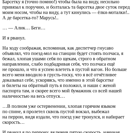
Барсетку я (точно помню!) чтобы была на виду, несильно
привязал к поручню, и болталась та барсетка двое суток перед
моим носом, чтобы на виду, а тут кинулись — ёлки-моталки!..
А де барсетка-то? Марусь!..
… — Алик… Беги…
И я рванул.
На ходу соображая, вспоминая, как диспетчер гнусаво
объявлял, что поезд-мол на станции будет стоять полчаса, я
бежал, хлопая ушами себя по щекам, строго в обратном
направлении, слабо подбадривая себя, что полчаса ещё
не прошло, и что я успею влететь в пустой вагон. Но больше
всего меня вводило в грусть-тоску, что я всё отчётливее
доказывал себе, ускоряясь, что именно в этой барсетке
и билеты на обратный путь я положил, и наши с женой
паспорта там, и скорее всего мой бумажник со всей нашей
наличностью на весь отпуск…
…В полном уже остервенении, хлопая горячим языком
по спине, я пролетел сквозь пустой вокзал, выбежал
на перрон, видя издали, что поезд уже тронулся, и набирает
скорость…
И рванул я по перрону, включив пятую скорость, начиная