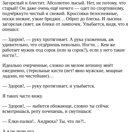
Загорелый и блестит. Абсолютно лысый. Нет, не потому, что
старый! Он даже очень ещё ничего — одет по спортивному,
подчёркнуто чистый и свежий. Кроссовки белоснежные,
носки низкие, узкие бриджи… Обрит до блеска. И лысина
загорелая сияет, аж блики от лампочек. Улыбается, видя, что я
опешил:
— Здоров!, — руку протягивает. А рука ухоженная, аж
удивительно, что отдёрнешь невольно. Ногти… Кем же
работает мужик под сорок (или за сорок?), если у него такие
ногти?..
Идеально очерченные, словно он мелом лепнину мнёт
ежедневно, стерильные кисти (нет! явно мужские, мощные
ладони, но чистейшие)…
— Здоров!, — руку протягивает, и улыбается.
Я таких часто вижу.
— Здоров!, — лыбится обожающе, словно ты сейчас
всмотришься, репу почешешь, и смутишься:
— Ёлки-палки!.. Андрюха? Ты, что ли?!..
А я не знаю его.