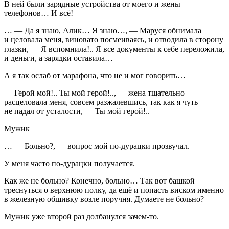
В ней были зарядные устройства от моего и жены
телефонов… И всё!
… — Да я знаю, Алик… Я знаю…, — Маруся обнимала
и целовала меня, виновато посмеиваясь, и отводила в сторону
глазки, — Я вспомнила!.. Я все документы к себе переложила,
и деньги, а зарядки оставила…
А я так ослаб от марафона, что не и мог говорить…
— Герой мой!.. Ты мой герой!.., — жена тщательно
расцеловала меня, совсем разжалевшись, так как я чуть
не падал от усталости, — Ты мой герой!..
Мужик
… — Больно?, — вопрос мой по-дурацки прозвучал.
У меня часто по-дурацки получается.
Как же не больно? Конечно, больно… Так вот башкой
треснуться о верхнюю полку, да ещё и попасть виском именно
в железную обшивку возле поручня. Думаете не больно?
Мужик уже второй раз долбанулся зачем-то.