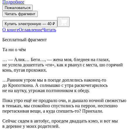
Подробнее
Пожаловаться
Читать фрагмент
Купить
электронную — 40 ₽
О книге
Оглавление
Читать
Бесплатный фрагмент
Та ни о чём
… — Алик… Беги…, — жена моя, бледнея на глазах,
не успела дошептать «ги», как я рванул с места, шо горячий
конь, пугая прохожих.
…Ранним утром мы в поезде доплелись наконец-то
до Кропоткина. А солнышко с утра раскочегарилось
не на шутку, угрожая полтинником к обеду.
Пока утро ещё не продрало очи, и дышало ночной свежестью
в теньках, мы спокойно спустились на перрон, неспешно
перетаскивая вещи, а куда спешить-то? Приехали.
Сейчас сядем в автобус, проедем двадцать кэмэ, и вот мы
в деревне у моих родителей.