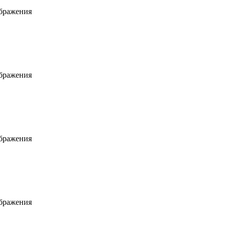
ображения
ображения
ображения
ображения