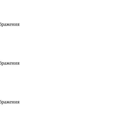
ображения
ображения
ображения