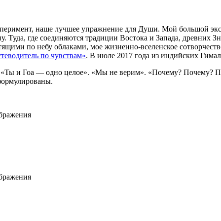
сперимент, наше лучшее упражнение для Души. Мой большой эк
у. Туда, где соединяются традиции Востока и Запада, древних З
летящими по небу облаками, мое жизненно-вселенское сотворчес
теводитель по чувствам»
. В июле 2017 года из индийских Гима
» «Ты и Гоа — одно целое». «Мы не верим». «Почему? Почему? 
сформулированы.
ображения
ображения