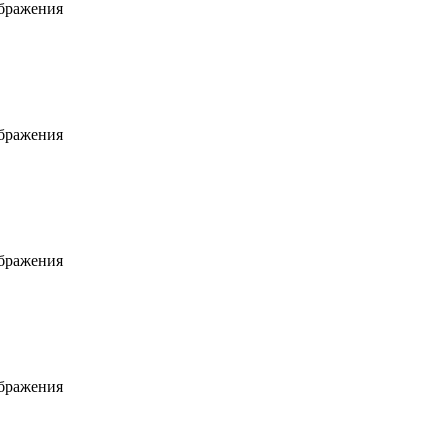
ображения
ображения
ображения
ображения