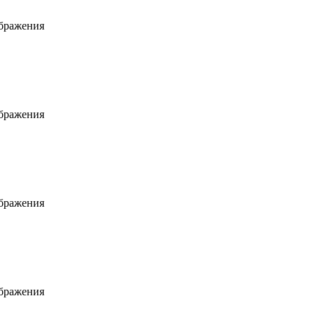
ображения
ображения
ображения
ображения