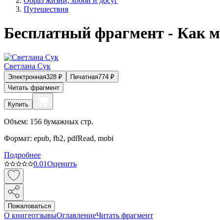
Образ жизни, хобби и досуг
Путешествия
Бесплатный фрагмент - Как 
Светлана Сук
Электронная
328
₽
Печатная
774
₽
Читать фрагмент
Купить
Объем:
156
бумажных стр.
Формат:
epub, fb2, pdfRead, mobi
Подробнее
0.0
1
Оценить
Пожаловаться
О книге
отзывы
Оглавление
Читать фрагмент