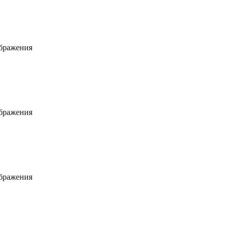
ображения
ображения
ображения