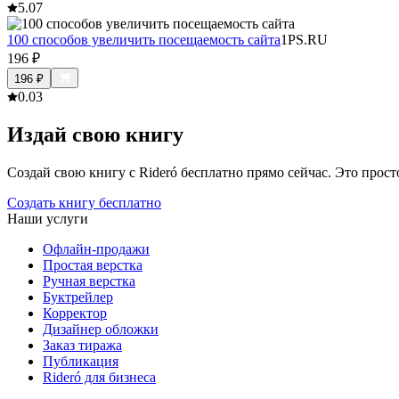
5.0
7
100 способов увеличить посещаемость сайта
1PS.RU
196
₽
196
₽
0.0
3
Издай свою книгу
Создай свою книгу с Rideró бесплатно прямо сейчас. Это просто,
Создать книгу бесплатно
Наши услуги
Офлайн-продажи
Простая верстка
Ручная верстка
Буктрейлер
Корректор
Дизайнер обложки
Заказ тиража
Публикация
Rideró для бизнеса