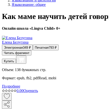
Языкознание и филология
Языкознание: общее
Как маме научить детей гово
Онлайн-школа «Lingva Child» 0+
Елена Белугина
Электронная
349
₽
Печатная
793
₽
Читать фрагмент
Купить
Объем:
138
бумажных стр.
Формат:
epub, fb2, pdfRead, mobi
Подробнее
0.0
0
Оценить