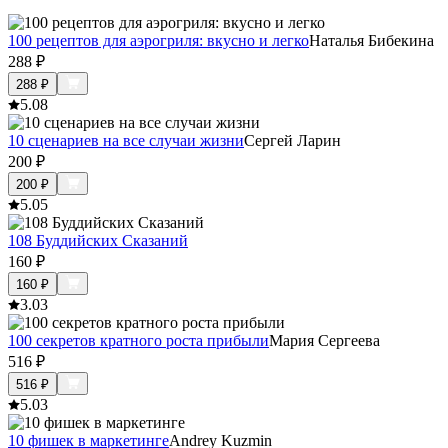
100 рецептов для аэрогриля: вкусно и легко
Наталья Бибекина
288
₽
288
₽
5.0
8
10 сценариев на все случаи жизни
Сергей Ларин
200
₽
200
₽
5.0
5
108 Буддийских Сказаний
160
₽
160
₽
3.0
3
100 секретов кратного роста прибыли
Мария Сергеева
516
₽
516
₽
5.0
3
10 фишек в маркетинге
Andrey Kuzmin