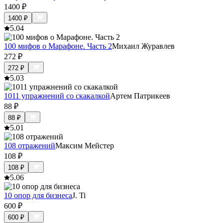
1400
₽
1400
₽
5.0
4
100 мифов о Марафоне. Часть 2
Михаил Журавлев
272
₽
272
₽
5.0
3
1011 упражнений со скакалкой
Артем Патрикеев
88
₽
88
₽
5.0
1
108 отражений
Максим Мейстер
108
₽
108
₽
5.0
6
10 опор для бизнеса
J. Ti
600
₽
600
₽