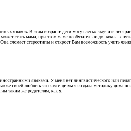
нных языков. В этом возрасте дети могут легко выучить неогран
ожет стать мама, при этом маме необязательно до начала заняти
 Она сломает стереотипы и откроет Вам возможность учить языки
 иностранными языками. У меня нет лингвистического или педаг
а также своей любви к языкам и детям я создала методику домаш
гим таким же родителям, как я.