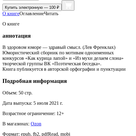
Купить
электронную — 100 ₽
О книге
Оглавление
Читать
О книге
аннотация
В здоровом юморе — здравый смысл. (Лев Френклах)
Юмористический сборник по мотивам одноименных
конкурсов «Как курица лапой» и «Из мухи делаем слона»
творческой группы ВК «Поэтическая беседка».
Книга публикуется в авторской орфографии и пунктуации
Подробная информация
Объем:
50
стр.
Дата выпуска:
5 июля 2021 г.
Возрастное ограничение:
12
+
В магазинах:
Ozon
Формат:
epub, fb2, pdfRead, mobi