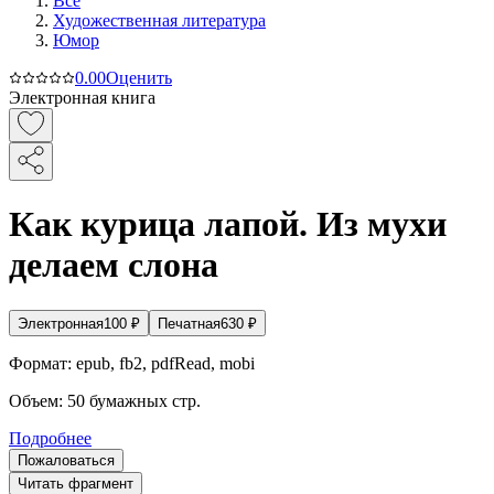
Все
Художественная литература
Юмор
0.0
0
Оценить
Электронная книга
Как курица лапой. Из мухи
делаем слона
Электронная
100
₽
Печатная
630
₽
Формат:
epub, fb2, pdfRead, mobi
Объем:
50
бумажных стр.
Подробнее
Пожаловаться
Читать фрагмент