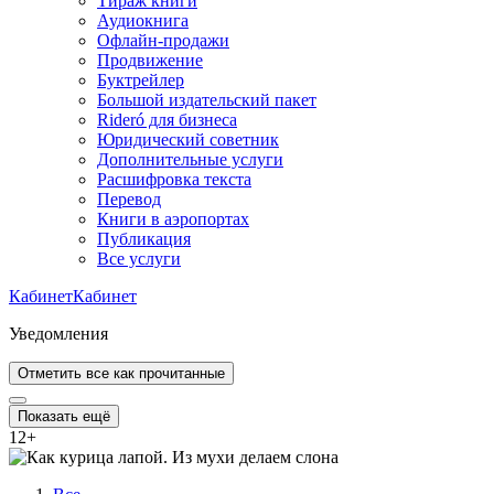
Тираж книги
Аудиокнига
Офлайн-продажи
Продвижение
Буктрейлер
Большой издательский пакет
Rideró для бизнеса
Юридический советник
Дополнительные услуги
Расшифровка текста
Перевод
Книги в аэропортах
Публикация
Все услуги
Кабинет
Кабинет
Уведомления
Отметить все как прочитанные
Показать ещё
12
+