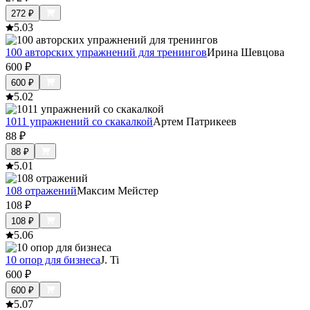
272
₽
5.0
3
100 авторских упражнений для тренингов
Ирина Шевцова
600
₽
600
₽
5.0
2
1011 упражнений со скакалкой
Артем Патрикеев
88
₽
88
₽
5.0
1
108 отражений
Максим Мейстер
108
₽
108
₽
5.0
6
10 опор для бизнеса
J. Ti
600
₽
600
₽
5.0
7