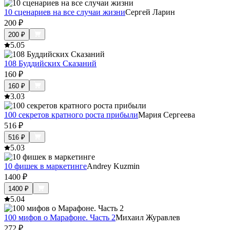
10 сценариев на все случаи жизни
Сергей Ларин
200
₽
200
₽
5.0
5
108 Буддийских Сказаний
160
₽
160
₽
3.0
3
100 секретов кратного роста прибыли
Мария Сергеева
516
₽
516
₽
5.0
3
10 фишек в маркетинге
Andrey Kuzmin
1400
₽
1400
₽
5.0
4
100 мифов о Марафоне. Часть 2
Михаил Журавлев
272
₽