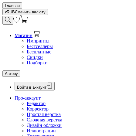
Главная
RUB
Сменить валюту
Магазин
Импринты
Бестселлеры
Бесплатные
Скидки
Подборки
Автору
Войти в аккаунт
Про-аккаунт
Редактор
Корректор
Простая верстка
Сложная верстка
Дизайн обложки
Иллюстрации