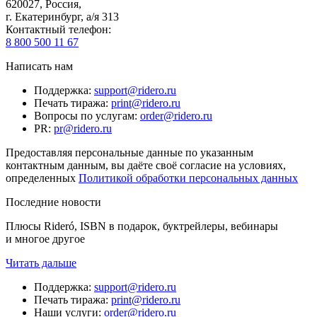
620027
,
Россия
,
г. Екатеринбург, а/я 313
Контактный телефон
:
8 800 500 11 67
Написать нам
Поддержка
:
support@ridero.ru
Печать тиража
:
print@ridero.ru
Вопросы по услугам
:
order@ridero.ru
PR
:
pr@ridero.ru
Предоставляя персональные данные по указанным
контактным данным, вы даёте своё согласие на условиях,
определенных
Политикой обработки персональных данных
Последние новости
Плюсы Rideró, ISBN в подарок, буктрейлеры, вебинары
и многое другое
Читать дальше
Поддержка
:
support@ridero.ru
Печать тиража
:
print@ridero.ru
Наши услуги
:
order@ridero.ru