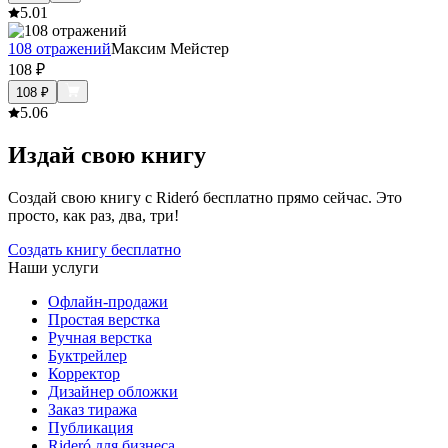
5.0
1
108 отражений
Максим Мейстер
108
₽
108
₽
5.0
6
Издай свою книгу
Создай свою книгу с Rideró бесплатно прямо сейчас. Это
просто, как раз, два, три!
Создать книгу бесплатно
Наши услуги
Офлайн-продажи
Простая верстка
Ручная верстка
Буктрейлер
Корректор
Дизайнер обложки
Заказ тиража
Публикация
Rideró для бизнеса