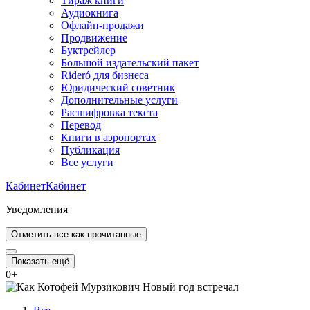
Тираж книги
Аудиокнига
Офлайн-продажи
Продвижение
Буктрейлер
Большой издательский пакет
Rideró для бизнеса
Юридический советник
Дополнительные услуги
Расшифровка текста
Перевод
Книги в аэропортах
Публикация
Все услуги
Кабинет
Кабинет
Уведомления
Отметить все как прочитанные
Показать ещё
0
+