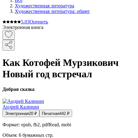
Все
Художественная литература
Художественная литература: общее
5.0
3
Оценить
Электронная книга
Как Котофей Мурзикович
Новый год встречал
Добрая сказка
Андрей Калинин
Электронная
20
₽
Печатная
442
₽
Формат:
epub, fb2, pdfRead, mobi
Объем:
6
бумажных стр.