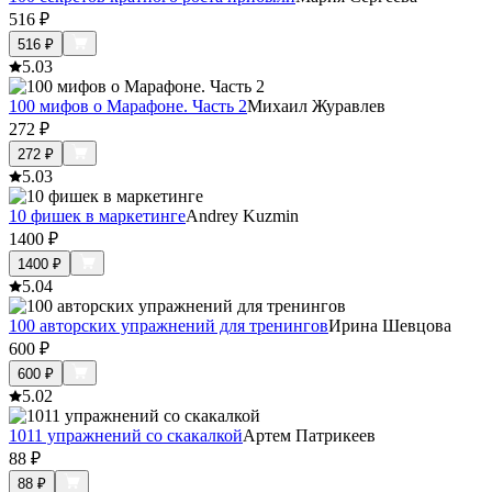
516
₽
516
₽
5.0
3
100 мифов о Марафоне. Часть 2
Михаил Журавлев
272
₽
272
₽
5.0
3
10 фишек в маркетинге
Andrey Kuzmin
1400
₽
1400
₽
5.0
4
100 авторских упражнений для тренингов
Ирина Шевцова
600
₽
600
₽
5.0
2
1011 упражнений со скакалкой
Артем Патрикеев
88
₽
88
₽