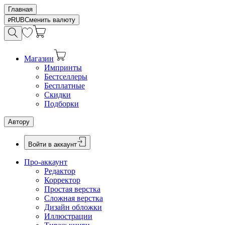
Главная
RUB
Сменить валюту
Магазин
Импринты
Бестселлеры
Бесплатные
Скидки
Подборки
Автору
Войти в аккаунт
Про-аккаунт
Редактор
Корректор
Простая верстка
Сложная верстка
Дизайн обложки
Иллюстрации