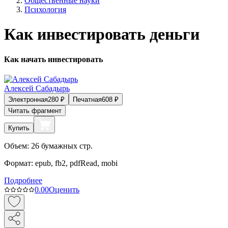
Общественные науки
Психология
Как инвестировать деньги
Как начать инвестировать
Алексей Сабадырь
Электронная
280
₽
Печатная
608
₽
Читать фрагмент
Купить
Объем:
26
бумажных стр.
Формат:
epub, fb2, pdfRead, mobi
Подробнее
0.0
0
Оценить