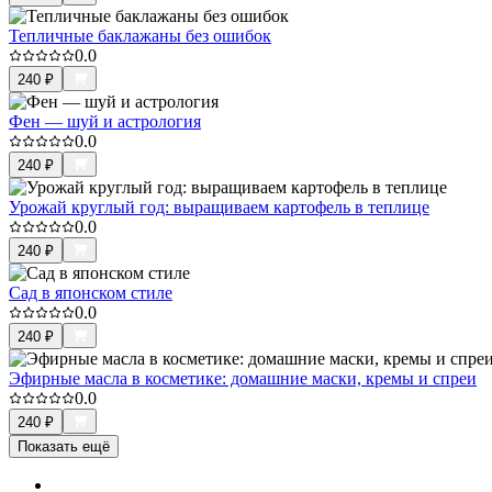
Тепличные баклажаны без ошибок
0.0
240
₽
Фен — шуй и астрология
0.0
240
₽
Урожай круглый год: выращиваем картофель в теплице
0.0
240
₽
Сад в японском стиле
0.0
240
₽
Эфирные масла в косметике: домашние маски, кремы и спреи
0.0
240
₽
Показать ещё