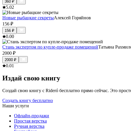
360
₽
5.0
2
Новые рыбацкие секреты
Алексей Горяйнов
156
₽
156
₽
0.0
0
Стань экспертом по купле-продаже помещений
Татьяна Рахмил
2000
₽
2000
₽
0.0
1
Издай свою книгу
Создай свою книгу с Rideró бесплатно прямо сейчас. Это просто,
Создать книгу бесплатно
Наши услуги
Офлайн-продажи
Простая верстка
Ручная верстка