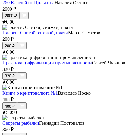
260 Ключей от Цолькина
Наталия Окунева
2000
₽
2000
₽
0.0
0
Налоги. Считай, снижай, плати
Марат Самитов
200
₽
200
₽
0.0
0
Практика цифровизации промышленности
Сергей Чуранов
320
₽
320
₽
0.0
0
Книга о криптовалюте №1
Вячеслав Носко
488
₽
488
₽
5.0
50
Секреты рыбалки
Геннадий Постовалов
360
₽