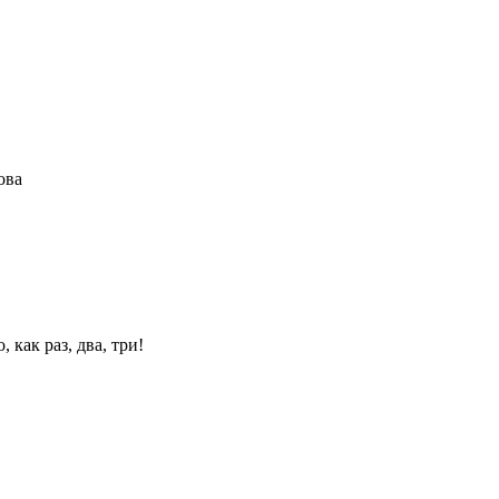
ова
 как раз, два, три!