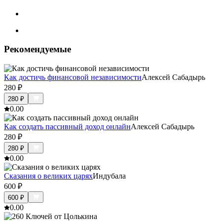
Рекомендуемые
Как достичь финансовой независимости
Алексей Сабадырь
280
₽
280
₽
0.0
0
Как создать пассивный доход онлайн
Алексей Сабадырь
280
₽
280
₽
0.0
0
Сказания о великих царях
Индубала
600
₽
600
₽
0.0
0