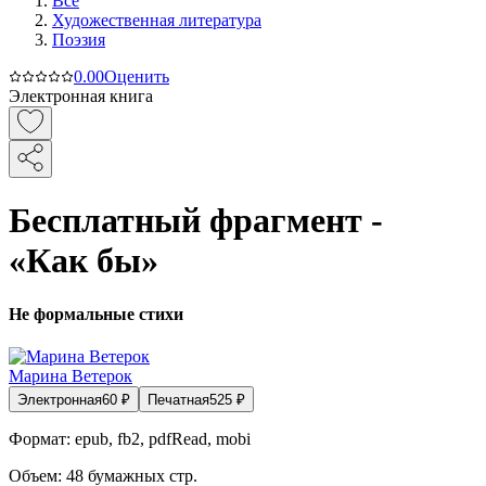
Все
Художественная литература
Поэзия
0.0
0
Оценить
Электронная книга
Бесплатный фрагмент -
«Как бы»
Не формальные стихи
Марина Ветерок
Электронная
60
₽
Печатная
525
₽
Формат:
epub, fb2, pdfRead, mobi
Объем:
48
бумажных стр.