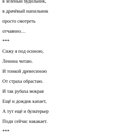
в зелёный будильник,
в драчёвый напильник
просто смотреть
отчаянно…
***
Сижу я под осиною,
Ленина читаю.
И тонкой древесиною
От страха обрастаю.
И так рубаха мокрая
Ещё и дождик капает,
А тут ещё и бультерьер
Поди сейчас накакает.
***