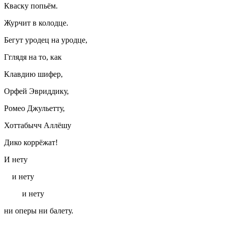
Кваску попьём.
Журчит в колодце.
Бегут уродец на уродце,
Гглядя на то, как
Клавдию шифер,
Орфей Эвриддику,
Ромео Джульетту,
Хоттабычч Аллёшу
Дико коррёжат!
И нету
и нету
и нету
ни оперы ни балету.