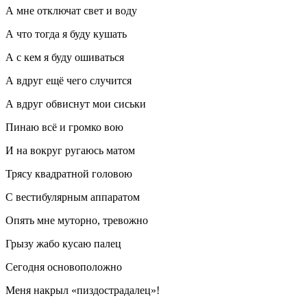
А мне отключат свет и воду
А что тогда я буду кушать
А с кем я буду ошиваться
А вдруг ещё чего случится
А вдруг обвиснут мои сиськи
Пинаю всё и громко вою
И на вокруг ругаюсь матом
Трясу квадратной головою
С вестибулярным аппаратом
Опять мне муторно, тревожно
Грызу жабо кусаю палец
Сегодня основоположно
Меня накрыл «
пизд
острадалец»!