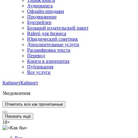
Тираж книги
Аудиокнига
Офлайн-продажи
Продвижение
Буктрейлер
Большой издательский пакет
Rideró для бизнеса
Юридический советник
Дополнительные услуги
Расшифровка текста
Перевод
Книги в аэропортах
Публикация
Все услуги
Кабинет
Кабинет
Уведомления
Отметить все как прочитанные
Показать ещё
18
+