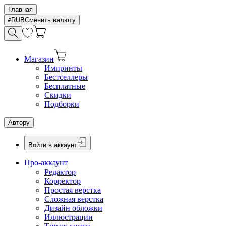
Главная
RUB
Сменить валюту
Магазин
Импринты
Бестселлеры
Бесплатные
Скидки
Подборки
Автору
Войти в аккаунт
Про-аккаунт
Редактор
Корректор
Простая верстка
Сложная верстка
Дизайн обложки
Иллюстрации