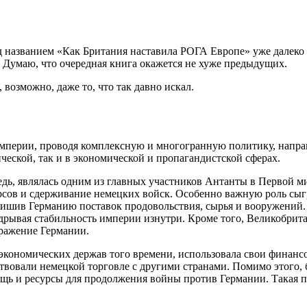
названием «Как Британия наставила РОГА Европе» уже далеко н
. Думаю, что очередная книга окажется не хуже предыдущих.
 возможно, даже то, что так давно искал.
мперии, проводя комплексную и многогранную политику, направ
ческой, так и в экономической и
пропагандист
ской сферах.
едь, являлась одним из главных участников Антанты в Первой 
рсов и сдерживание немецких войск. Особенно важную роль сыг
лишив Германию поставок продовольствия, сырья и вооружений. 
рывая стабильность империи изнутри. Кроме того, Великобритан
оражение Германии.
 экономических держав того времени, использовала свои фина
нс
твовали немецкой торговле с другими странами. Помимо этого,
щь и ресурсы для продолжения
войн
ы против Германии. Такая 