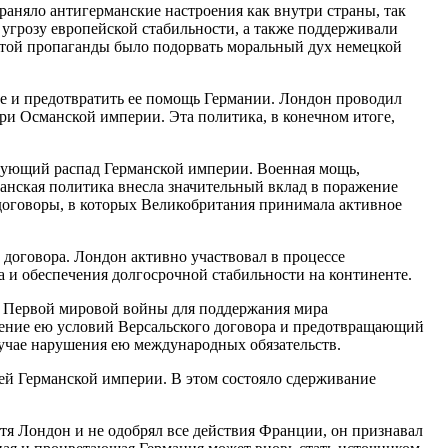
раняло антигерманские настроения как внутри страны, так
 угрозу европейской стабильности, а также поддерживали
той пропаганды было подорвать моральный дух немецкой
е и предотвратить ее помощь Германии. Лондон проводил
ри Османской империи. Эта политика, в конечном итоге,
дующий распад Германской империи. Военная мощь,
анская политика внесла значительный вклад в поражение
 договоры, в которых Великобритания принимала активное
договора. Лондон активно участвовал в процессе
 и обеспечения долгосрочной стабильности на континенте.
е Первой мировой
войн
ы для поддержания мира
дение ею условий Версальского договора и предотвращающий
учае нарушения ею международных обязательств.
ей Германской империи. В этом состояло сдерживание
я Лондон и не одобрял все действия Франции, он признавал