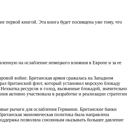
е первой книгой. Эта книга будет посвящена уже тому, что
ленную на ослабление немецкого влияния в Европе и за ее
мировой
войн
е. Британская армия сражалась на Западном
рал британский флот, который установил морскую блокаду
Нехватка ресурсов и голод, вызванные блокадой, значительно
ия активно участвовала в разработке и реализации стратегии
о
вые рычаги для ослабления Германии. Британские банки
 британская экономическая политика была направлена
поддержка позволяла союзникам оказывать
боль
шее давление