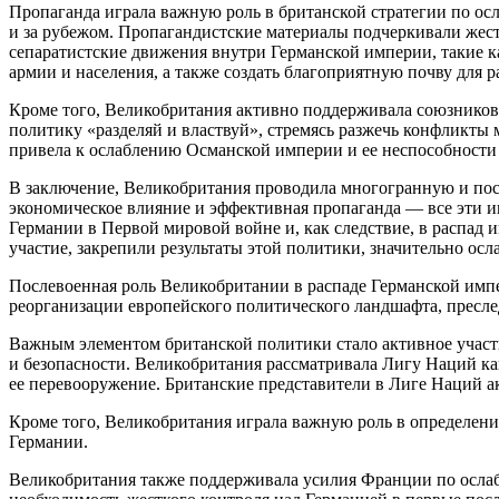
Пропаганда играла важную роль в британской стратегии по ос
и за
рубеж
ом.
Пропагандист
ские материалы подчеркивали жест
сепар
атистские движения внутри Германской империи, такие к
армии и населения, а также создать благоприятную почву для 
Кроме того, Великобритания активно поддерживала союзников
политику «разделяй и властвуй», стремясь разжечь конфликт
привела к ослаблению Османской империи и ее неспособности
В заключение, Великобритания проводила многогранную и пос
экономическое влияние и эффективная пропаганда — все эти и
Германии в Первой мировой
войн
е и, как следствие, в распа
участие, закрепили результаты этой политики, значительно о
Послевоенная роль Великобритании в распаде Германской импе
реорганизации европейского политического ландшафта, пресле
Важным элементом британской политики стало активное участ
и безопасности. Великобритания рассматривала Лигу Наций к
ее перевооружение. Британские представители в Лиге Наций 
Кроме того, Великобритания играла важную роль в определени
Германии.
Великобритания также поддерживала усилия Франции по ослабл