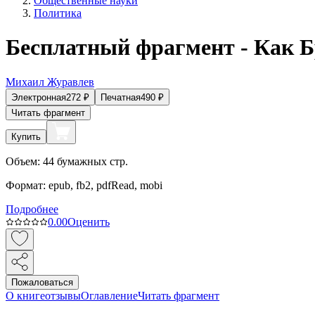
Общественные науки
Политика
Бесплатный фрагмент - Как 
Михаил Журавлев
Электронная
272
₽
Печатная
490
₽
Читать фрагмент
Купить
Объем:
44
бумажных стр.
Формат:
epub, fb2, pdfRead, mobi
Подробнее
0.0
0
Оценить
Пожаловаться
О книге
отзывы
Оглавление
Читать фрагмент