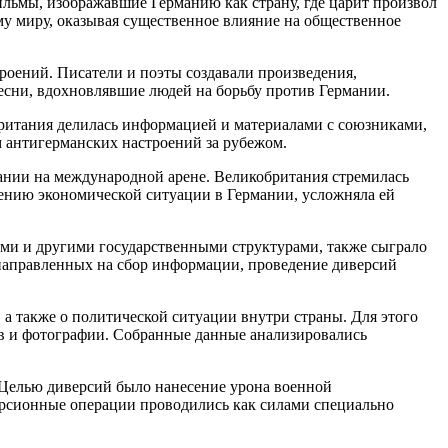
ильм
ы, изображавшие Германию как страну, где царит произвол
му миру, оказывая существенное влияние на общественное
троений. Писатели и поэты создавали произведения,
сни, вдохновлявшие людей на борьбу против Германии.
ритания делилась информацией и материалами с союзниками,
 антигерманских настроений за
рубеж
ом.
мании на международной арене. Великобритания стремилась
дшению экономической ситуации в Германии, усложняла ей
ами и другими государственными структурами, также сыграло
 направленных на сбор информации, проведение диверсий
а также о политической ситуации внутри страны. Для этого
в и фотографии. Собранные данные анализировались
 Целью диверсий было нанесение урона военной
ерсионные операции проводились как силами специально