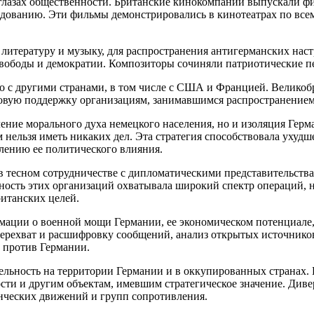
глазах общественности. Британские кинокомпании выпускали ф
едованию. Эти ф
ильм
ы демонстрировались в кинотеатрах по все
, литературу и музыку, для распространения антигерманских нас
ободы и демократии. Композиторы сочиняли патриотические пе
 с другими странами, в том числе с США и Францией. Великоб
о
вую поддержку организациям, занимавшимся распространением
ление морального духа немецкого населения, но и изоляция Гер
ым нельзя иметь никаких дел. Эта стратегия способствовала уху
влению ее политического влияния.
в тесном сотрудничестве с дипломатическими представительств
ьность этих организаций охватывала широкий спектр операций,
итанских целей.
мации о военной мощи Германии, ее экономическом потенциале, 
 перехват и расшифровку сообщений, анализ открытых
источник
о
й против Германии.
ельность на территории Германии и в оккупированных странах.
ти и другим объектам, имевшим стратегическое значение. Див
нч
еских движений и групп сопротивления.