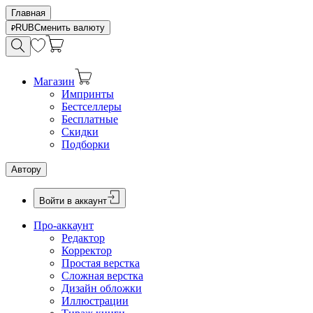
Главная
RUB
Сменить валюту
Магазин
Импринты
Бестселлеры
Бесплатные
Скидки
Подборки
Автору
Войти в аккаунт
Про-аккаунт
Редактор
Корректор
Простая верстка
Сложная верстка
Дизайн обложки
Иллюстрации