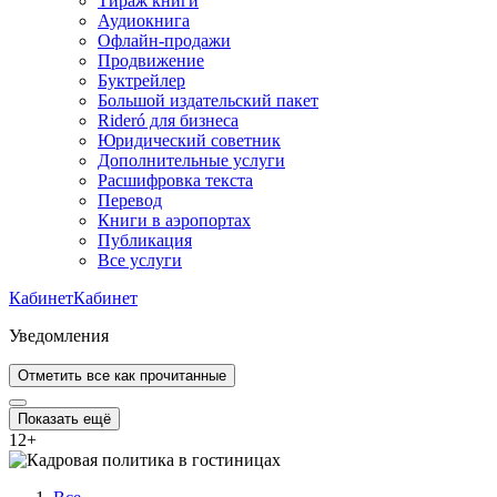
Тираж книги
Аудиокнига
Офлайн-продажи
Продвижение
Буктрейлер
Большой издательский пакет
Rideró для бизнеса
Юридический советник
Дополнительные услуги
Расшифровка текста
Перевод
Книги в аэропортах
Публикация
Все услуги
Кабинет
Кабинет
Уведомления
Отметить все как прочитанные
Показать ещё
12
+