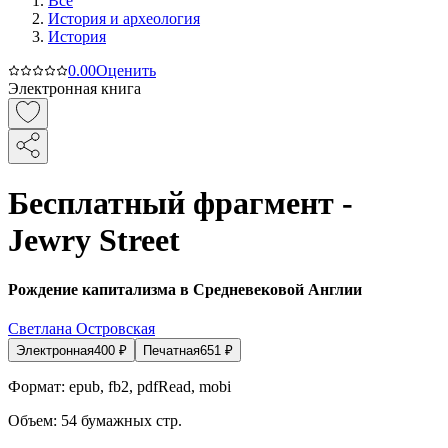
Все
История и археология
История
0.0
0
Оценить
Электронная книга
Бесплатный фрагмент -
Jewry Street
Рождение капитализма в Средневековой Англии
Светлана Островская
Электронная
400
₽
Печатная
651
₽
Формат:
epub, fb2, pdfRead, mobi
Объем:
54
бумажных стр.