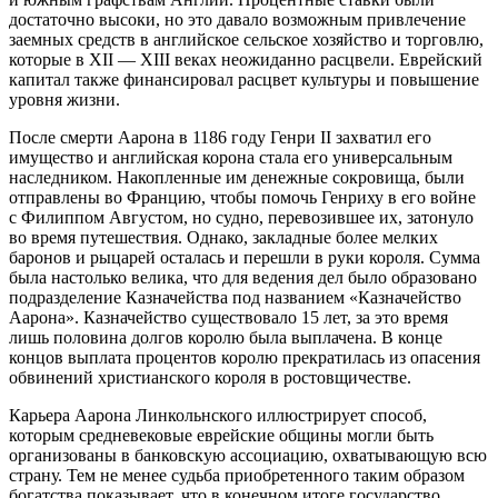
достаточно высоки, но это давало возможным привлечение
заемных средств в английское сельское хозяйство и торговлю,
которые в XII — XIII веках неожиданно расцвели. Еврейский
капитал также финансировал расцвет культуры и повышение
уровня жизни.
После смерти Аарона в 1186 году Генри II захватил его
имущество и английская корона стала его универсальным
наследником. Накопленные им денежные сокровища, были
отправлены во Францию, чтобы помочь Генриху в его войне
с Филиппом Августом, но судно, перевозившее их, затонуло
во время путешествия. Однако, закладные более мелких
баронов и рыцарей осталась и перешли в руки короля. Сумма
была настолько велика, что для ведения дел было образовано
подразделение Казначейства под названием «Казначейство
Аарона». Казначейство существовало 15 лет, за это время
лишь половина долгов королю была выплачена. В конце
концов выплата процентов королю прекратилась из опасения
обвинений христианского короля в ростовщичестве.
Карьера Аарона Линкольнского иллюстрирует способ,
которым средневековые еврейские общины могли быть
организованы в банковскую ассоциацию, охватывающую всю
страну. Тем не менее судьба приобретенного таким образом
богатства показывает, что в конечном итоге государство