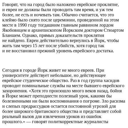
Говорят, что на город было наложено еврейское проклятие,
и евреи не должны были проводить там время, и уж тем
более, не есть и ночевать там. Обычно считается, что это
клеймо было снято после церемонии, проведенной на этом
месте в 1990 году тогдашним главным раввином лордом
Якобовицем и архиепископом Йоркским доктором Стюартом
Бланшем. Однако, прямых доказательств проклятия
не найдено. Евреи действительно вернулись в Йорк, чтобы
жить там через 15 лет после убийств, хотя город так
и не восстановил прежний уровень еврейского достатка.
Сегодня в городе Йорк живет не много евреев. При
университете действует небольшое, но действующее
еврейское студенческое общество. Раз в год группа хасидов
проводит поминальные службы на месте бывшего еврейского
захоронения. «Хотя это произошло много веков назад, бойня
в Йорке может преподнести полезный урок, какими бы
болезненными ни были воспоминания о погроме. Зло расизма
и слепых предрассудков остается постоянной угрозой для
более широкого британского общества и представляет собой
реальный вызов для извлечения уроков из ошибок
прошлого.» — говорят политкорректные журналисты