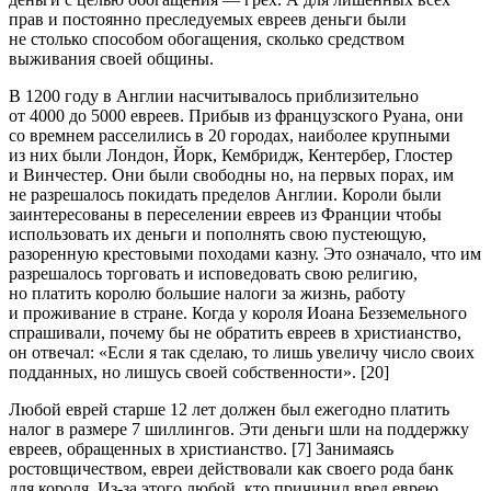
прав и постоянно преследуемых евреев деньги были
не столько способом обогащения, сколько средством
выживания своей общины.
В 1200 году в Англии насчитывалось приблизительно
от 4000 до 5000 евреев. Прибыв из французского Руана, они
со времнем расселились в 20 городах, наиболее крупными
из них были Лондон, Йорк, Кембридж, Кентербер, Глостер
и Винчестер. Они были свободны но, на первых порах, им
не разрешалось покидать пределов Англии. Короли были
заинтересованы в переселении евреев из Франции чтобы
использовать их деньги и пополнять свою пустеющую,
разоренную крестовыми походами казну. Это означало, что им
разрешалось торговать и исповедовать свою религию,
но платить королю большие налоги за жизнь, работу
и проживание в стране. Когда у короля Иоана Безземельного
спрашивали, почему бы не обратить евреев в христианство,
он отвечал: «Если я так сделаю, то лишь увеличу число своих
подданных, но лишусь своей собственности». [20]
Любой еврей старше 12 лет должен был ежегодно платить
налог в размере 7 шиллингов. Эти деньги шли на поддержку
евреев, обращенных в христианство. [7] Занимаясь
ростовщичеством, евреи действовали как своего рода банк
для короля. Из-за этого любой, кто причинил вред еврею,