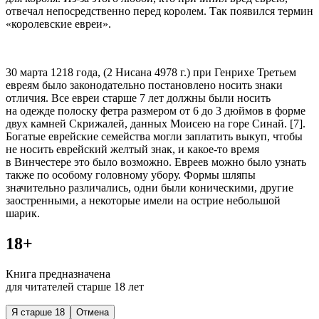
отвечал непосредственно перед королем. Так появился термин
«королевские евреи».
30 марта 1218 года, (2 Нисана 4978 г.) при Генрихе Третьем
евреям было законодательно постановлено носить знаки
отличия. Все евреи старше 7 лет должны были носить
на одежде полоску фетра размером от 6 до 3 дюймов в форме
двух камней Скрижалей, данных Моисею на горе Синай. [7].
Богатые еврейские семейства могли заплатить выкуп, чтобы
не носить еврейский желтый знак, и какое-то время
в Винчестере это было возможно. Евреев можно было узнать
также по особому головному убору. Формы шляпы
значительно различались, одни были коническими, другие
заостренными, а некоторые имели на острие небольшой
шарик.
18+
Книга предназначена
для читателей старше 18 лет
Я старше 18
Отмена