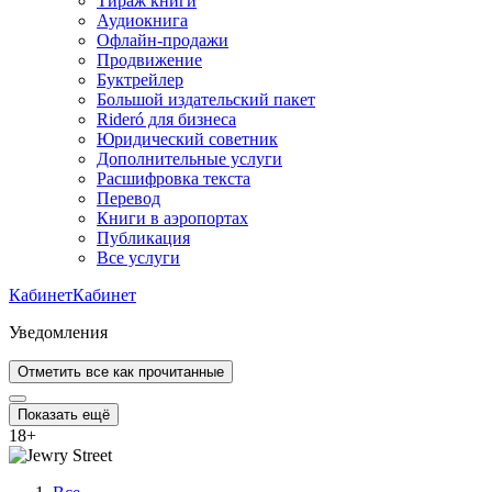
Тираж книги
Аудиокнига
Офлайн-продажи
Продвижение
Буктрейлер
Большой издательский пакет
Rideró для бизнеса
Юридический советник
Дополнительные услуги
Расшифровка текста
Перевод
Книги в аэропортах
Публикация
Все услуги
Кабинет
Кабинет
Уведомления
Отметить все как прочитанные
Показать ещё
18
+