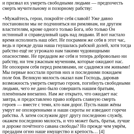
и призвал их умереть свободными людьми — предпочесть
смерть мучительному и позорному рабству:
«Мужайтесь, герои, покройте себя славой! Уже давно
постановили мы не подчиняться ни римлянам, ни другим
властителям, кроме одного только Бога, ибо только Он
истинный и справедливый царь над людьми. И вот настало
время исполнить наш обет. Не посрамим же себя в этот час,
ведь и прежде душа наша гнушалась рабской долей, хотя тогда
рабство ещё не угрожало нам такими чудовищными
опасностями. Не предадим же себя и теперь добровольно ни
рабству, ни тем ужасным мучениям, которые ожидают нас.
Не опозорим себя перед римлянами, не сдадимся им живыми!
Мы первые восстали против них и последними покидаем
поле боя. Великую милость оказал нам Господь, даровав
возможность умереть смертью героев, погибнуть свободными
людьми, чего не дано было совершить нашим братьям,
пленённым внезапно. Нам же открыто, что ожидает нас
завтра, и предоставлено право избрать славную смерть
героев — вместе с теми, кто нам дорог. Пусть наши жёны
умрут не опозоренными и наши сироты не изведают горечи
рабства. А затем сослужим друг другу последнюю службу,
окажем последнюю милость, и что может быть, братья, лучше
и дороже почётного савана свободы? Но прежде чем умрём,
предадим огню наше имущество и крепость…
[4]