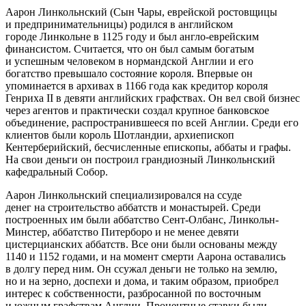
Аарон Линкольнский (Сын Чары, еврейской ростовщицы
и предпринимательницы) родился в английском
городе Линкольне в 1125 году и был англо-еврейским
финансистом. Считается, что он был самым богатым
и успешным человеком в нормандской Англии и его
богатство превышало состояние короля. Впервые он
упоминается в архивах в 1166 года как кредитор короля
Генриха II в девяти английских графствах. Он вел свой бизнес
через агентов и практически создал крупное банковское
объединение, распространившееся по всей Англии. Среди его
клиентов были король Шотландии, архиепископ
Кентерберийский, бесчисленные епископы, аббаты и графы.
На свои деньги он построил грандиозный Линкольнский
кафедральный Собор.
Аарон Линкольнский специализировался на ссуде
денег на строительство аббатств и монастырей. Среди
построенных им были аббатство Сент-Олбанс, Линкольн-
Минстер, аббатство Питерборо и не менее девяти
цистерцианских аббатств. Все они были основаны между
1140 и 1152 годами, и на момент смерти Аарона оставались
в долгу перед ним. Он ссужал деньги не только на землю,
но и на зерно, доспехи и дома, и таким образом, приобрел
интерес к собственности, разбросанной по восточным
и южным графствам Англии. Процентные ставки были