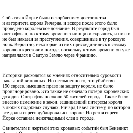
События в Йорке были оскорблением достоинства
и авторитета короля Ричарда, и вскоре после этого было
проведено королевское дознание. В результате город был
оштрафован, но к тому времени зачинщики скрылись, и никто
не был наказан за преступления, совершенные в ту роковую
ночь. Вероятно, некоторые из них присоединились к самому
королю в крестовом походе, поскольку к тому времени он уже
направлялся в Святую Землю через Францию.
Историки расходятся во мнениях относительно суровости
наказаний виновных. Но несомненно то, что убийство
150 евреев, имевших право на защиту короля, не было
проигнорировано. Это также не означало потери королевских
доходов. Оштрафовано около 50 жителей города. Также было
внесено изменение в закон, защищавший интересы короля
в любых подобных случаях. Ричард I ввел систему, по которой
все долги евреев дублировались короне. Но резня евреев
Йорка оставила неизгладимый след в городе.
Свидетелем и жертвой этих кровавых событий был Бенедикт