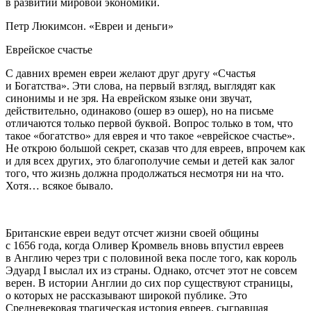
в развитии мировой экономики.
Петр Люкимсон. «Евреи и деньги»
Еврейское счастье
С давних времен евреи желают друг другу «Счастья
и Богатства». Эти слова, на первый взгляд, выглядят как
синонимы и не зря. На еврейском языке они звучат,
действительно, одинаково (ошер вэ ошер), но на письме
отличаются только первой буквой. Вопрос только в том, что
такое «богатство» для еврея и что такое «еврейское счастье».
Не открою большой секрет, сказав что для евреев, впрочем как
и для всех других, это благополучие семьи и детей как залог
того, что жизнь должна продолжаться несмотря ни на что.
Хотя… всякое бывало.
Британские евреи ведут отсчет жизни своей общины
с 1656 года, когда Оливер Кромвель вновь впустил евреев
в Англию через три с половиной века после того, как король
Эдуард I выслал их из страны. Однако, отсчет этот не совсем
верен. В истории Англии до сих пор существуют страницы,
о которых не рассказывают широкой публике. Это
Средневековая трагическая история евреев, сыгравшая