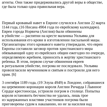
агенты. Они также придерживались другой веры в обществе,
где была только одна правильная вера.
Первый кровавый навет в Европе случился в Англии 22 марта
1144 года, (16 Нисана 4904 года по еврейскому календарю).
Евреи города Норвича (Англия) были обвинены
в убийстве — распятии на кресте мальчика Уильяма для
использования его крови в изготовлении пасхальной мацы.
Организаторы этого кровавого навета утверждали, что евреи
Европы составили заговор против христианского мира
обязывающий одну из еврейских общин ежегодно по очереди,
определяемую жребием, приносить в жертву христианского
ребенка. В этом, первом случае обвинения евреев
в ритуальном убийстве, погрома не последовало. Уильяма
провозгласили мученником и святым и построили для него
храм. [6]
3 сентября 1189 года, (19 Элула 4949) в Лондоне, собравшиеся
на церемонию коронации короля Англии Ричарда I Львиное
Сердце крестоносцы, устроили погром в столице. Попытка
короля остановить бесчинства не удалась, лишь трое
из задержанных властями участников погрома были
приговорены судом к наказанию, но не за насилия над