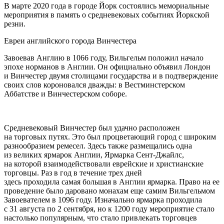
В марте 2020 года в городе Йорк состоялись мемориальные
мероприятия в память о средневековых событиях Йоркской
резни.
Евреи английского города Винчестера
Завоевав Англию в 1066 году, Вильгельм положил начало
эпохе норманов в Англии. Он официально объявил Лондон
и Винчестер двумя столицами государства и в подтверждение
своих слов короновался дважды: в Вестминстерском
Аббатстве и Винчестерском соборе.
Средневековый Винчестер был удачно расположен
на торговых путях. Это был процветающий город с широким
разнообразием ремесел. Здесь также размещались одна
из великих ярмарок Англии, Ярмарка Сент-Джайлс,
на которой взаимодействовали еврейские и христианские
торговцы. Раз в год в течение трех дней
здесь проходила самая большая в Англии ярмарка. Право на ее
проведение было даровано монахам еще самим Вильгельмом
Завоевателем в 1096 году. Изначально ярмарка проходила
с 31 августа по 2 сентября, но к 1200 году мероприятие стало
настолько популярным, что стало привлекать торговцев