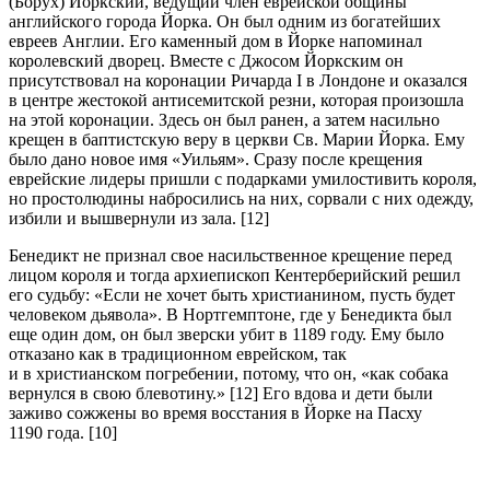
(Борух) Йоркский, ведущий член еврейской общины
английского города Йорка. Он был одним из богатейших
евреев Англии. Его каменный дом в Йорке напоминал
королевский дворец. Вместе с Джосом Йоркским он
присутствовал на коронации Ричарда I в Лондоне и оказался
в центре жестокой антисемитской резни, которая произошла
на этой коронации. Здесь он был ранен, а затем насильно
крещен в баптистскую веру в церкви Св. Марии Йорка. Ему
было дано новое имя «Уильям». Сразу после крещения
еврейские лидеры пришли с подарками умилостивить короля,
но простолюдины набросились на них, сорвали с них одежду,
избили и вышвернули из зала. [12]
Бенедикт не признал свое насильственное крещение перед
лицом короля и тогда архиепископ Кентерберийский решил
его судьбу: «Если не хочет быть христианином, пусть будет
человеком дьявола». В Нортгемптоне, где у Бенедикта был
еще один дом, он был зверски убит в 1189 году. Ему было
отказано как в традиционном еврейском, так
и в христианском погребении, потому, что он, «как собака
вернулся в свою блевотину.» [12] Его вдова и дети были
заживо сожжены во время восстания в Йорке на Пасху
1190 года. [10]