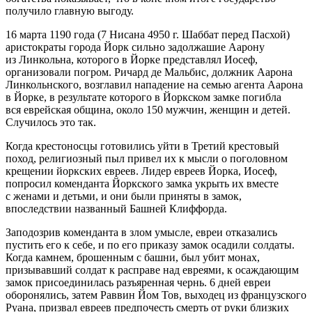
получило главную выгоду.
16 марта 1190 года (7 Нисана 4950 г. Шаббат перед Пасхой)
аристократы города Йорк сильно задолжашие Аарону
из Линкольна, которого в Йорке представлял Иосеф,
организовали погром. Ричард де Мальбис, должник Аарона
Линкольнского, возглавил нападение на семью агента Аарона
в Йорке, в результате которого в Йоркском замке погибла
вся еврейская община, около 150 мужчин, женщин и детей.
Случилось это так.
Когда крестоносцы готовились уйти в Третий крестовый
поход, религиозный пыл привел их к мысли о поголовном
крещении йоркских евреев. Лидер евреев Йорка, Иосеф,
попросил коменданта Йоркского замка укрыть их вместе
с женами и детьми, и они были приняты в замок,
впоследствии названный Башней Клиффорда.
Заподозрив коменданта в злом умысле, евреи отказались
пустить его к себе, и по его приказу замок осадили солдаты.
Когда камнем, брошенным с башни, был убит монах,
призывавший солдат к расправе над евреями, к осаждающим
замок присоединилась разъяренная чернь. 6 дней евреи
оборонялись, затем Раввин Йом Тов, выходец из французского
Руана, призвал евреев предпочесть смерть от руки близких