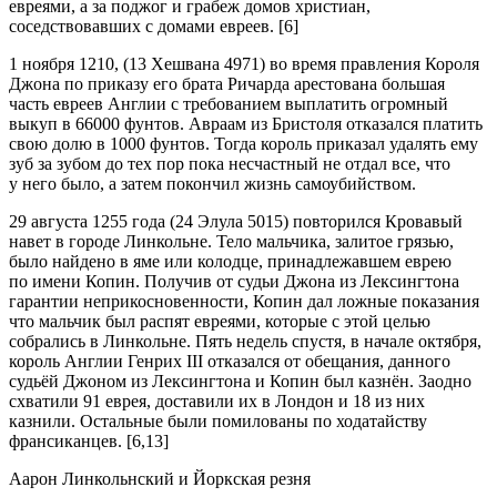
евреями, а за поджог и грабеж домов христиан,
соседствовавших с домами евреев. [6]
1 ноября 1210, (13 Хешвана 4971) во время правления Короля
Джона по приказу его брата Ричарда арестована большая
часть евреев Англии с требованием выплатить огромный
выкуп в 66000 фунтов. Авраам из Бристоля отказался платить
свою долю в 1000 фунтов. Тогда король приказал удалять ему
зуб за зубом до тех пор пока несчастный не отдал все, что
у него было, а затем покончил жизнь самоубийством.
29 августа 1255 года (24 Элула 5015) повторился Кровавый
навет в городе Линкольне. Тело мальчика, залитое грязью,
было найдено в яме или колодце, принадлежавшем еврею
по имени Копин. Получив от судьи Джона из Лексингтона
гарантии неприкосновенности, Копин дал ложные показания
что мальчик был распят евреями, которые с этой целью
собрались в Линкольне. Пять недель спустя, в начале октября,
король Англии Генрих III отказался от обещания, данного
судьёй Джоном из Лексингтона и Копин был казнён. Заодно
схватили 91 еврея, доставили их в Лондон и 18 из них
казнили. Остальные были помилованы по ходатайству
франсиканцев. [6,13]
Аарон Линкольнский и Йоркская резня