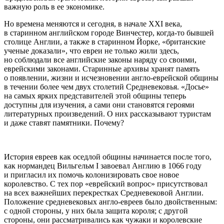
важную роль в ее экономике.
Но времена меняются и сегодня, в начале ХХI века,
в старинном английском городе Винчестер, когда-то бывшей
столице Англии, а также в старинном Йорке, «британские
ученые доказали», что евреи не только жили здесь,
но соблюдали все английские законы наряду со своими,
еврейскими законами. Старинные архивы хранят память
о появлении, жизни и исчезновении англо-еврейской общины
в течении более чем двух столетий Средневековья. «Досье»
на самых ярких представителей этой общины теперь
доступны для изучения, а сами они становятся героями
литературных произведений. О них рассказывают туристам
и даже ставят памятники. Почему?
История евреев как оседлой общины начинается после того,
как нормандец Вильгельм I завоевал Англию в 1066 году
и пригласил их помочь колонизировать свое новое
королевство. С тех пор «еврейский вопрос» присутствовал
на всех важнейших перекрестках Cредневековой Англии.
Положение средневековых англо-евреев было двойственным:
с одной стороны, у них была защита короля; с другой
стороны, они рассматривались как чужаки и королевские