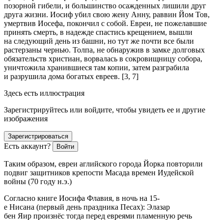
позорной гибели, и большинство осажденных лишили друг
друга жизни. Иосиф убил свою жену Анну, раввин Йом Тов,
умертвив Иосефа, покончил с собой. Евреи, не пожелавшие
принять смерть, в надежде спастись крещением, вышли
на следующий день из башни, но тут же почти все были
растерзаны чернью. Толпа, не обнаружив в замке долговых
обязательств христиан, ворвалась в сокровищницу собора,
уничтожила хранившиеся там копии, затем разграбила
и разрушила дома богатых евреев. [3, 7]
Здесь есть иллюстрация
Зарегистрируйтесь или войдите, чтобы увидеть ее и другие
изображения
Зарегистрироваться
Есть аккаунт?
Войти
Таким образом, евреи аглийского города Йорка повторили
подвиг защитников крепости Масада времен Иудейской
войны (70 году н.э.)
Согласно книге Иосифа Флавия, в ночь на 15-
е Нисана (первый день праздника Песах): Элазар
бен Яир произнёс тогда перед евреями пламенную речь