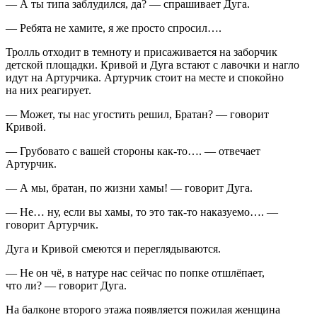
— А ты типа заблудился, да? — спрашивает Дуга.
— Ребята не хамите, я же просто спросил….
Тролль отходит в темноту и присаживается на заборчик
детской площадки. Кривой и Дуга встают с лавочки и нагло
идут на Артурчика. Артурчик стоит на месте и спокойно
на них реагирует.
— Может, ты нас угостить решил, Братан? — говорит
Кривой.
— Грубовато с вашей стороны как-то…. — отвечает
Артурчик.
— А мы, братан, по жизни хамы! — говорит Дуга.
— Не… ну, если вы хамы, то это так-то наказуемо…. —
говорит Артурчик.
Дуга и Кривой смеются и переглядываются.
— Не он чё, в натуре нас сейчас по попке отшлёпает,
что ли? — говорит Дуга.
На балконе второго этажа появляется пожилая женщина