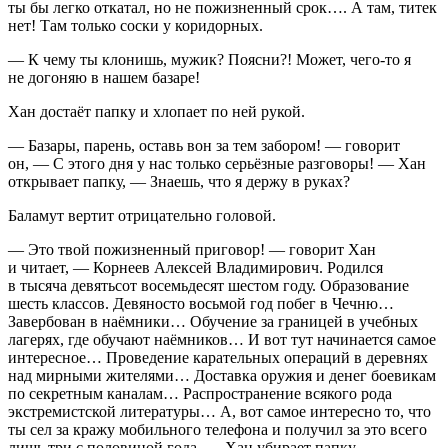
ты бы легко откатал, но не пожизненный срок…. А там, титек
нет! Там только соски у коридорных.
— К чему ты клонишь, мужик? Поясни?! Может, чего-то я
не догоняю в нашем базаре!
Хан достаёт папку и хлопает по ней рукой.
— Базары, парень, оставь вон за тем забором! — говорит
он, — С этого дня у нас только серьёзные разговоры! — Хан
открывает папку, — Знаешь, что я держу в руках?
Баламут вертит отрицательно головой.
— Это твой пожизненный приговор! — говорит Хан
и читает, — Корнеев Алексей Владимирович. Родился
в тысяча девятьсот восемьдесят шестом году. Образование
шесть классов. Девяносто восьмой год побег в Чечню…
Завербован в наёмники… Обучение за границей в учебных
лагерях, где обучают наёмников… И вот тут начинается самое
интересное… Проведение карательных операций в деревнях
над мирными жителями… Доставка оружия и денег боевикам
по секретным каналам… Распространение всякого рода
экстремистской литературы… А, вот самое интересно то, что
ты сел за кражу мобильного телефона и получил за это всего
лишь три с половиной года. — Хан убирает папку