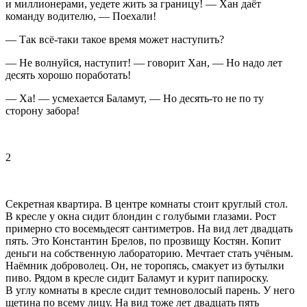
и миллионерами, уедете жить за границу! — Хан даёт
команду водителю, — Поехали!
— Так всё-таки такое время может наступить?
— Не волнуйся, наступит! — говорит Хан, — Но надо лет
десять хорошо поработать!
— Ха! — усмехается Баламут, — Но десять-то не по ту
сторону забора!
2
Секретная квартира. В центре комнаты стоит круглый стол.
В кресле у окна сидит блондин с голубыми глазами. Рост
примерно сто восемьдесят сантиметров. На вид лет двадцать
пять. Это Константин Брелов, по прозвищу Костян. Копит
деньги на собственную лабораторию. Мечтает стать учёным.
Наёмник доброволец. Он, не торопясь, смакует из бутылки
пиво. Рядом в кресле сидит Баламут и курит папироску.
В углу комнаты в кресле сидит темноволосый парень. У него
щетина по всему лицу. На вид тоже лет двадцать пять