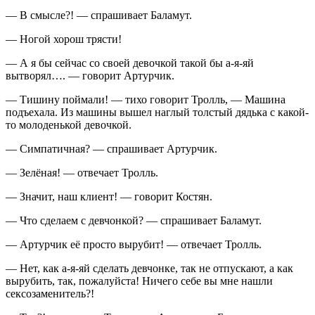
— В смысле?! — спрашивает Баламут.
— Ногой хорош трясти!
— А я бы сейчас со своей девочкой такой бы а-я-яй
вытворял…. — говорит Артурчик.
— Тишину поймали! — тихо говорит Тролль, — Машина
подъехала. Из машины вышел наглый толстый дядька с какой-
то молоденькой девочкой.
— Симпатичная? — спрашивает Артурчик.
— Зелёная! — отвечает Тролль.
— Значит, наш клиент! — говорит Костян.
— Что сделаем с девчонкой? — спрашивает Баламут.
— Артурчик её просто вырубит! — отвечает Тролль.
— Нет, как а-я-яй сделать девчонке, так не отпускают, а как
вырубить, так, пожалуйста! Ничего себе вы мне нашли
сексозаменитель?!