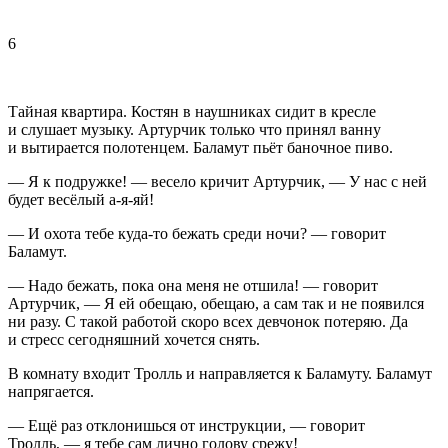
6
Тайная квартира. Костян в наушниках сидит в кресле
и слушает музыку. Артурчик только что принял ванну
и вытирается полотенцем. Баламут пьёт баночное пиво.
— Я к подружке! — весело кричит Артурчик, — У нас с ней
будет весёлый а-я-яй!
— И охота тебе куда-то бежать среди ночи? — говорит
Баламут.
— Надо бежать, пока она меня не отшила! — говорит
Артурчик, — Я ей обещаю, обещаю, а сам так и не появился
ни разу. С такой работой скоро всех девчонок потеряю. Да
и стресс сегодняшний хочется снять.
В комнату входит Тролль и направляется к Баламуту. Баламут
напрягается.
— Ещё раз отклонишься от инструкции, — говорит
Тролль, — я тебе сам лично голову срежу!