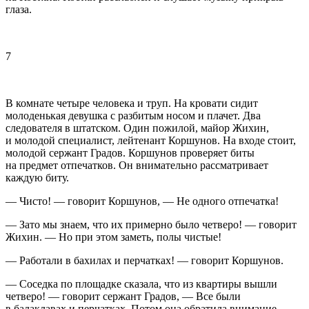
глаза.
7
В комнате четыре человека и труп. На кровати сидит
молоденькая девушка с разбитым носом и плачет. Два
следователя в штатском. Один пожилой, майор Жихин,
и молодой специалист, лейтенант Коршунов. На входе стоит,
молодой сержант Градов. Коршунов проверяет биты
на предмет отпечатков. Он внимательно рассматривает
каждую биту.
— Чисто! — говорит Коршунов, — Не одного отпечатка!
— Зато мы знаем, что их примерно было четверо! — говорит
Жихин. — Но при этом заметь, полы чистые!
— Работали в бахилах и перчатках! — говорит Коршунов.
— Соседка по площадке сказала, что из квартиры вышли
четверо! — говорит сержант Градов, — Все были
в балаклавах и перчатках. Потом она обратила внимание