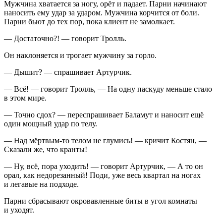
Мужчина хватается за ногу, орёт и падает. Парни начинают
наносить ему удар за ударом. Мужчина корчится от боли.
Парни бьют до тех пор, пока клиент не замолкает.
— Достаточно?! — говорит Тролль.
Он наклоняется и трогает мужчину за горло.
— Дышит? — спрашивает Артурчик.
— Всё! — говорит Тролль, — На одну паскуду меньше стало
в этом мире.
— Точно сдох? — переспрашивает Баламут и наносит ещё
один мощный удар по телу.
— Над мёртвым-то телом не глумись! — кричит Костян, —
Сказали же, что кранты!
— Ну, всё, пора уходить! — говорит Артурчик, — А то он
орал, как недорезанный! Поди, уже весь квартал на ногах
и легавые на подходе.
Парни сбрасывают окровавленные биты в угол комнаты
и уходят.