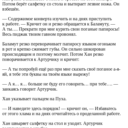
Потом берёт салфетку со стола и вытирает лезвие ножа. Он
взбешён.
— Содержимое конверта изучить и на днях приступить
к работе. — Кричит он и резко обращается к Баламуту, —
А ты…. Прекрати при мне курить свои поганые папиросы!
Весь пиджак твоим гавном провонял.
Баламут резко переворачивает папиросу языком огоньком
в рот и крепко сжимает губы. Он сильно шокирован
происходящим и поэтому молчит. Потом Хан резко
поворачивается к Артурчику и кричит:
— А ты попробуй ещё раз при мне сказать своё поганое а-я-
яй, я тебе эти буквы на твоём языке вырежу!
— А я… я… больше не буду его говорить… при тебе…. —
заикаясь говорит Артурчик.
Хан указывает пальцем на Пуха.
— И наведите здесь порядок! — кричит он, — Избавьтесь
от этого хлама и на днях отчитайтесь о проделанной работе.
Хан швыряет салфетку на стол и уходит. Артурчик