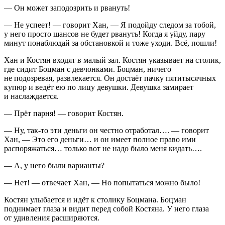
— Он может заподозрить и рвануть!
— Не успеет! — говорит Хан, — Я подойду следом за тобой,
у него просто шансов не будет рвануть! Когда я уйду, пару
минут понаблюдай за обстановкой и тоже уходи. Всё, пошли!
Хан и Костян входят в малый зал. Костян указывает на столик,
где сидит Боцман с девчонками. Боцман, ничего
не подозревая, развлекается. Он достаёт пачку пятитысячных
купюр и ведёт ею по лицу девушки. Девушка замирает
и наслаждается.
— Прёт парня! — говорит Костян.
— Ну, так-то эти деньги он честно отработал…. — говорит
Хан, — Это его деньги… и он имеет полное право ими
распоряжаться… только вот не надо было меня кидать….
— А, у него были варианты?
— Нет! — отвечает Хан, — Но попытаться можно было!
Костян улыбается и идёт к столику Боцмана. Боцман
поднимает глаза и видит перед собой Костяна. У него глаза
от удивления расширяются.