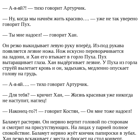
— А-я-яй?! — тихо говорит Артурчик.
— Ну, когда мы начнём жить красиво…. — уже не так уверено
говорит Пух.
— Ты мне надоел! — говорит Хан.
Он резко выкидывает левую руку вперёд. Из-под рукава
появляется лезвие ножа. Нож искусно переворачивается
на ладони, и Хан его втыкает в горло Пуха. Пух
вытаращивает глаза. Хан выдёргивает лезвие. У Пуха из горла
струёй вылетает кровь и он, задыхаясь, медленно опускает
голову на грудь.
— А-я-яй…. — тихо говорит Артурчик.
— Для тебя? — кричит Хан, — Жизнь красивая уже никогда
не наступит, наглец!
— Наконец-то?! — говорит Костян, — Он мне тоже надоел!
Баламут растерян. Он нервно вертит головой по сторонам
и смотрит на присутствующих. На лицах у парней полное
спокойствие. Баламут нервно жуёт кончик папироски в зубах.
Хан резко вскакивает с места и бросает на стол конверт.