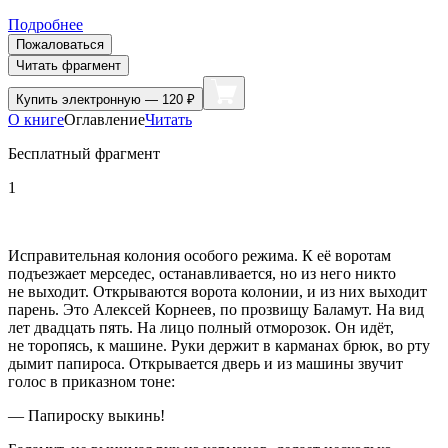
Подробнее
Пожаловаться
Читать фрагмент
Купить
электронную — 120 ₽
О книге
Оглавление
Читать
Бесплатный фрагмент
1
Исправительная колония особого режима. К её воротам
подъезжает мерседес, останавливается, но из него никто
не выходит. Открываются ворота колонии, и из них выходит
парень. Это Алексей Корнеев, по прозвищу Баламут. На вид
лет двадцать пять. На лицо полный отморозок. Он идёт,
не торопясь, к машине. Руки держит в карманах брюк, во рту
дымит папироса. Открывается дверь и из машины звучит
голос в приказном тоне:
— Папироску выкинь!