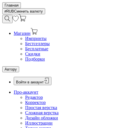
Главная
RUB
Сменить валюту
Магазин
Импринты
Бестселлеры
Бесплатные
Скидки
Подборки
Автору
Войти в аккаунт
Про-аккаунт
Редактор
Корректор
Простая верстка
Сложная верстка
Дизайн обложки
Иллюстрации