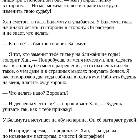
в сторону. — Но мы можем это всё исправить и круто
изменить твою судьбу!
Хан смотрит в глаза Баламуту и улыбается. У Баламута глаза
начинают бегать из стороны в сторону. Он растерян
и не знает, что делать.
— Кто ты? — быстро говорит Баламут.
— Я тот, кто заменит тебе титьку на ближайшие годы! —
говорит Хан, — Попробуешь от меня исчезнуть или сделать
шаг в сторону без моего разрешения, то испытаешь на себе
такое, о чём даже и в страшных мыслях подумать боялся. Я
вас отморозков два года собирал в одну кучу. Работать будешь
на меня, платить буду хорошо.
— Что делать надо? Воровать?
— Издеваешься, что ли? — спрашивает Хан, — Будешь
убивать так, как я тебе прикажу!
У Баламута выступает на лбу испарина. Он её вытирает рукой.
— Но придёт время, — продолжает Хан, — когда вы
по новеньким паспортам, с чистой биографией