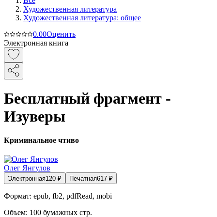
Все
Художественная литература
Художественная литература: общее
0.0
0
Оценить
Электронная книга
Бесплатный фрагмент -
Изуверы
Криминальное чтиво
Олег Янгулов
Электронная
120
₽
Печатная
617
₽
Формат:
epub, fb2, pdfRead, mobi
Объем:
100
бумажных стр.