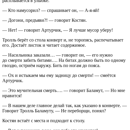
расплывается в улыбке.
— Кто намусорил? — спрашивает он, — А-я-яй!
— Догони, предъяви?! — говорит Костян.
— Нет! — говорит Артурчик, — Я лучше мусор уберу!
Тролль берёт со стола конверт и, не торопясь, распечатывает
его. Достаёт листок и читает содержимое.
— Насильника заказали… — говорит он, — его нужно
до смерти забить битами…. На битах должно быть по одному
гвоздю, остриём наружу. Бить по ногам до пояса.
— Ох и истыкаем мы ему задницу до смерти! — смеётся
Артурчик.
— Это мучительная смерть…. — говорит Баламут, — Но мне
нравится!
— В нашем деле главное делай так, как указано в конверте. —
Говорит Тролль Баламуту, — Не переборщи, понял?
Костян встаёт с места и подходит к столу.