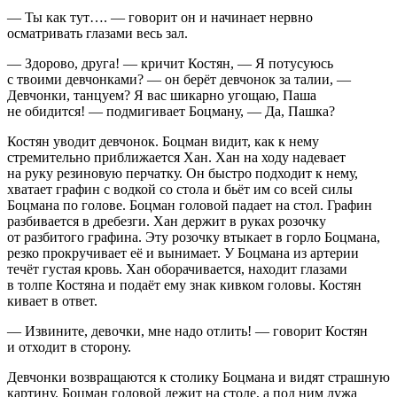
— Ты как тут…. — говорит он и начинает нервно
осматривать глазами весь зал.
— Здорово, друга! — кричит Костян, — Я потусуюсь
с твоими девчонками? — он берёт девчонок за талии, —
Девчонки, танцуем? Я вас шикарно угощаю, Паша
не обидится! — подмигивает Боцману, — Да, Пашка?
Костян уводит девчонок. Боцман видит, как к нему
стремительно приближается Хан. Хан на ходу надевает
на руку резиновую перчатку. Он быстро подходит к нему,
хватает графин с водкой со стола и бьёт им со всей силы
Боцмана по голове. Боцман головой падает на стол. Графин
разбивается в дребезги. Хан держит в руках розочку
от разбитого графина. Эту розочку втыкает в горло Боцмана,
резко прокручивает её и вынимает. У Боцмана из артерии
течёт густая кровь. Хан оборачивается, находит глазами
в толпе Костяна и подаёт ему знак кивком головы. Костян
кивает в ответ.
— Извините, девочки, мне надо отлить! — говорит Костян
и отходит в сторону.
Девчонки возвращаются к столику Боцмана и видят страшную
картину. Боцман головой лежит на столе, а под ним лужа