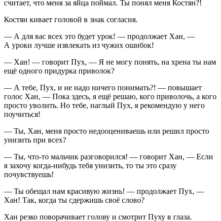
считает, что меня за яйца поймал. Ты понял меня Костян?!
Костян кивает головой в знак согласия.
— А для вас всех это будет урок! — продолжает Хан, —
А уроки лучше извлекать из чужих ошибок!
— Хан! — говорит Пух, — Я не могу понять, на хрена ты нам
ещё одного придурка приволок?
— А тебе, Пух, и не надо ничего понимать?! — повышает
голос Хан, — Пока здесь, я ещё решаю, кого приволочь, а кого
просто уволить. Но тебе, наглый Пух, я рекомендую у него
поучиться!
— Ты, Хан, меня просто недооцениваешь или решил просто
унизить при всех?
— Ты, что-то мальчик разговорился! — говорит Хан, — Если
я захочу когда-нибудь тебя унизить, то ты это сразу
почувствуешь!
— Ты обещал нам красивую жизнь! — продолжает Пух, —
Хан! Так, когда ты сдержишь своё слово?
Хан резко поворачивает голову и смотрит Пуху в глаза.