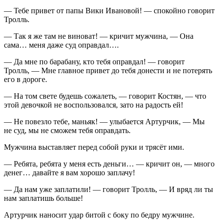
— Тебе привет от папы Вики Ивановой! — спокойно говорит
Тролль.
— Так я же там не виноват! — кричит мужчина, — Она
сама… меня даже суд оправдал….
— Да мне по барабану, кто тебя оправдал! — говорит
Тролль, — Мне главное привет до тебя донести и не потерять
его в дороге.
— На том свете будешь сожалеть, — говорит Костян, — что
этой девочкой не воспользовался, зато на радость ей!
— Не повезло тебе, маньяк! — улыбается Артурчик, — Мы
не суд, мы не сможем тебя оправдать.
Мужчина выставляет перед собой руки и трясёт ими.
— Ребята, ребята у меня есть деньги… — кричит он, — много
денег… давайте я вам хорошо заплачу!
— Да нам уже заплатили! — говорит Тролль, — И вряд ли ты
нам заплатишь больше!
Артурчик наносит удар битой с боку по бедру мужчине.