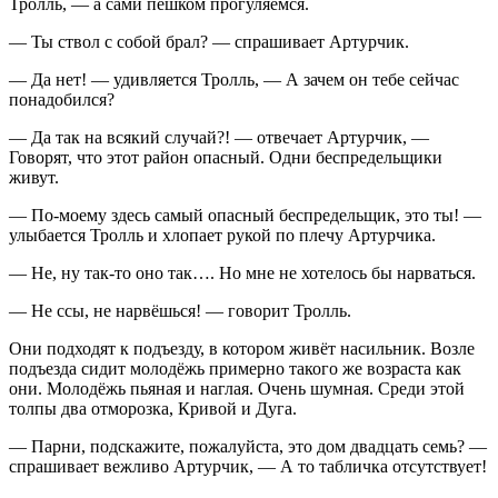
Тролль, — а сами пешком прогуляемся.
— Ты ствол с собой брал? — спрашивает Артурчик.
— Да нет! — удивляется Тролль, — А зачем он тебе сейчас
понадобился?
— Да так на всякий случай?! — отвечает Артурчик, —
Говорят, что этот район опасный. Одни беспредельщики
живут.
— По-моему здесь самый опасный беспредельщик, это ты! —
улыбается Тролль и хлопает рукой по плечу Артурчика.
— Не, ну так-то оно так…. Но мне не хотелось бы нарваться.
— Не ссы, не нарвёшься! — говорит Тролль.
Они подходят к подъезду, в котором живёт насильник. Возле
подъезда сидит молодёжь примерно такого же возраста как
они. Молодёжь пьяная и наглая. Очень шумная. Среди этой
толпы два отморозка, Кривой и Дуга.
— Парни, подскажите, пожалуйста, это дом двадцать семь? —
спрашивает вежливо Артурчик, — А то табличка отсутствует!