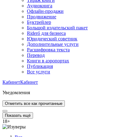
Тираж книги
Аудиокнига
Офлайн-продажи
Продвижение
Буктрейлер
Большой издательский пакет
Rideró для бизнеса
Юридический советник
Дополнительные услуги
Расшифровка текста
Перевод
Книги в аэропортах
Публикация
Все услуги
Кабинет
Кабинет
Уведомления
Отметить все как прочитанные
Показать ещё
18
+