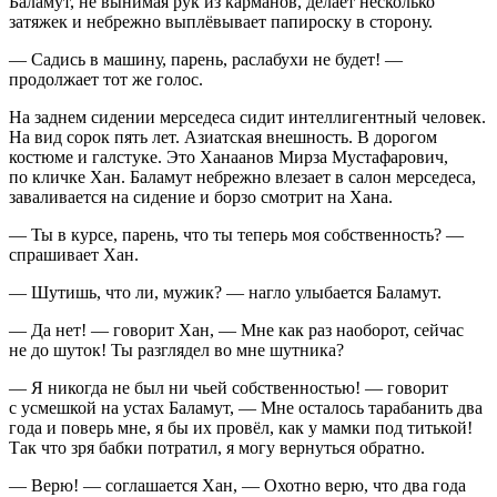
Баламут, не вынимая рук из карманов, делает несколько
затяжек и небрежно выплёвывает папироску в сторону.
— Садись в машину, парень, раслабухи не будет! —
продолжает тот же голос.
На заднем сидении мерседеса сидит интеллигентный человек.
На вид сорок пять лет. Азиатская внешность. В дорогом
костюме и галстуке. Это Ханаанов Мирза Мустафарович,
по кличке Хан. Баламут небрежно влезает в салон мерседеса,
заваливается на сидение и борзо смотрит на Хана.
— Ты в курсе, парень, что ты теперь моя собственность? —
спрашивает Хан.
— Шутишь, что ли, мужик? — нагло улыбается Баламут.
— Да нет! — говорит Хан, — Мне как раз наоборот, сейчас
не до шуток! Ты разглядел во мне шутника?
— Я никогда не был ни чьей собственностью! — говорит
с усмешкой на устах Баламут, — Мне осталось тарабанить два
года и поверь мне, я бы их провёл, как у мамки под титькой!
Так что зря бабки потратил, я могу вернуться обратно.
— Верю! — соглашается Хан, — Охотно верю, что два года