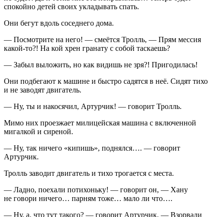
спокойно детей своих укладывать спать.
Они бегут вдоль соседнего дома.
— Посмотрите на него! — смеётся Тролль, — Прям мессия
какой-то?! На кой хрен гранату с собой таскаешь?
— Забыл выложить, но как видишь не зря?! Пригодилась!
Они подбегают к машине и быстро садятся в неё. Сидят тихо
и не заводят двигатель.
— Ну, ты и накосячил, Артурчик! — говорит Тролль.
Мимо них проезжает милицейская машина с включенной
мигалкой и сиреной.
— Ну, так ничего «кипишь», поднялся…. — говорит
Артурчик.
Тролль заводит двигатель и тихо трогается с места.
— Ладно, поехали потихоньку! — говорит он, — Хану
не говори ничего… парням тоже… мало ли что….
— Ну, а, что тут такого? — говорит Артурчик, — Взорвали