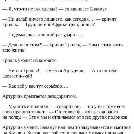
— Я, что-то не так сделал? — спрашивает Баламут.
— Ни делай ничего лишнего, как сегодня…. — кричит
Тролль, — Труп, он и в Африке труп, понял?
— Подумаешь… лишний раз ударил….
— Дело не в этом?! — кричит Тролль, — Нам с этим жить
всю жизнь!
Тролль уходит из комнаты.
— Не зли Тролля! — смеётся Артурчик, — А то он тебе
сделает а-я-яй!
— Как всё у вас тут серьёзно….
Артурчик брызгается дезодорантом.
— Мы хоть и подонки, — говорит он, — но у нас тоже есть
свои правила этикета. — Он ставит флакон дезодоранта
на полку, — Этим мы и отличаемся от всех других подонков.
Артурчик уходит. Баламут над чем-то задумывается и смотрит
на Костяна. Костян расслаблен и слушает музыку прикрыв