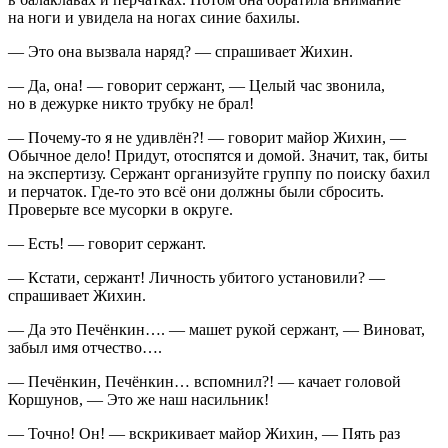
на ноги и увидела на ногах синие бахилы.
— Это она вызвала наряд? — спрашивает Жихин.
— Да, она! — говорит сержант, — Целый час звонила,
но в дежурке никто трубку не брал!
— Почему-то я не удивлён?! — говорит майор Жихин, —
Обычное дело! Придут, отоспятся и домой. Значит, так, биты
на экспертизу. Сержант организуйте группу по поиску бахил
и перчаток. Где-то это всё они должны были сбросить.
Проверьте все мусорки в округе.
— Есть! — говорит сержант.
— Кстати, сержант! Личность убитого установили? —
спрашивает Жихин.
— Да это Печёнкин…. — машет рукой сержант, — Виноват,
забыл имя отчество….
— Печёнкин, Печёнкин… вспомнил?! — качает головой
Коршунов, — Это же наш насильник!
— Точно! Он! — вскрикивает майор Жихин, — Пять раз