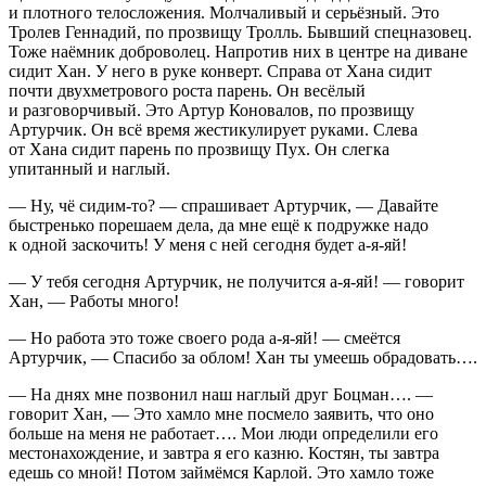
и плотного телосложения. Молчаливый и серьёзный. Это
Тролев Геннадий, по прозвищу Тролль. Бывший спецназовец.
Тоже наёмник доброволец. Напротив них в центре на диване
сидит Хан. У него в руке конверт. Справа от Хана сидит
почти двухметрового роста парень. Он весёлый
и разговорчивый. Это Артур Коновалов, по прозвищу
Артурчик. Он всё время жестикулирует руками. Слева
от Хана сидит парень по прозвищу Пух. Он слегка
упитанный и наглый.
— Ну, чё сидим-то? — спрашивает Артурчик, — Давайте
быстренько порешаем дела, да мне ещё к подружке надо
к одной заскочить! У меня с ней сегодня будет а-я-яй!
— У тебя сегодня Артурчик, не получится а-я-яй! — говорит
Хан, — Работы много!
— Но работа это тоже своего рода а-я-яй! — смеётся
Артурчик, — Спасибо за облом! Хан ты умеешь обрадовать….
— На днях мне позвонил наш наглый друг Боцман…. —
говорит Хан, — Это хамло мне посмело заявить, что оно
больше на меня не работает…. Мои люди определили его
местонахождение, и завтра я его казню. Костян, ты завтра
едешь со мной! Потом займёмся Карлой. Это хамло тоже