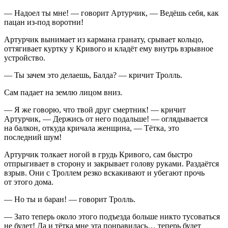
— Надоел ты мне! — говорит Артурчик, — Ведёшь себя, как
пацан из-под воротни!
Артурчик вынимает из кармана гранату, срывает кольцо,
оттягивает куртку у Кривого и кладёт ему внутрь взрывное
устройство.
— Ты зачем это делаешь, Балда? — кричит Тролль.
Сам падает на землю лицом вниз.
— Я же говорю, что твой друг смертник! — кричит
Артурчик, — Держись от него подальше! — оглядывается
на балкон, откуда кричала женщина, — Тётка, это
последний шум!
Артурчик толкает ногой в грудь Кривого, сам быстро
отпрыгивает в сторону и закрывает голову руками. Раздаётся
взрыв. Они с Троллем резко вскакивают и убегают прочь
от этого дома.
— Но ты и баран! — говорит Тролль.
— Зато теперь около этого подъезда больше никто тусоваться
не будет! Да и тётка мне эта понравилась… теперь будет