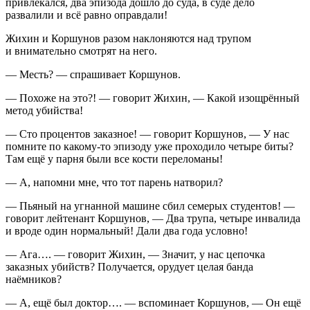
привлекался, два эпизода дошло до суда, в суде дело
развалили и всё равно оправдали!
Жихин и Коршунов разом наклоняются над трупом
и внимательно смотрят на него.
— Месть? — спрашивает Коршунов.
— Похоже на это?! — говорит Жихин, — Какой изощрённый
метод убийства!
— Сто процентов заказное! — говорит Коршунов, — У нас
помните по какому-то эпизоду уже проходило четыре биты?
Там ещё у парня были все кости переломаны!
— А, напомни мне, что тот парень натворил?
— Пьяный на угнанной машине сбил семерых студентов! —
говорит лейтенант Коршунов, — Два трупа, четыре инвалида
и вроде один нормальный! Дали два года условно!
— Ага…. — говорит Жихин, — Значит, у нас цепочка
заказных убийств? Получается, орудует целая банда
наёмников?
— А, ещё был доктор…. — вспоминает Коршунов, — Он ещё