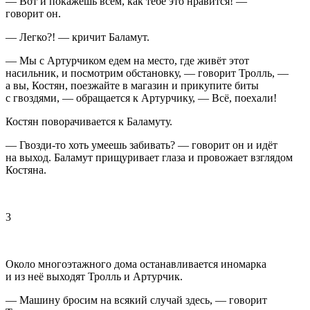
— Вот и покажешь всем, как тебе это нравится! —
говорит он.
— Легко?! — кричит Баламут.
— Мы с Артурчиком едем на место, где живёт этот
насильник, и посмотрим обстановку, — говорит Тролль, —
а вы, Костян, поезжайте в магазин и прикупите биты
с гвоздями, — обращается к Артурчику, — Всё, поехали!
Костян поворачивается к Баламуту.
— Гвозди-то хоть умеешь забивать? — говорит он и идёт
на выход. Баламут прищуривает глаза и провожает взглядом
Костяна.
3
Около многоэтажного дома останавливается иномарка
и из неё выходят Тролль и Артурчик.
— Машину бросим на всякий случай здесь, — говорит