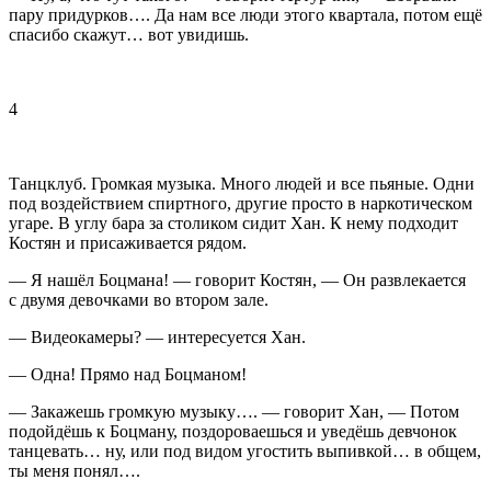
пару придурков…. Да нам все люди этого квартала, потом ещё
спасибо скажут… вот увидишь.
4
Танцклуб. Громкая музыка. Много людей и все пьяные. Одни
под воздействием спиртного, другие просто в наркотическом
угаре. В углу бара за столиком сидит Хан. К нему подходит
Костян и присаживается рядом.
— Я нашёл Боцмана! — говорит Костян, — Он развлекается
с двумя девочками во втором зале.
— Видеокамеры? — интересуется Хан.
— Одна! Прямо над Боцманом!
— Закажешь громкую музыку…. — говорит Хан, — Потом
подойдёшь к Боцману, поздороваешься и уведёшь девчонок
танцевать… ну, или под видом угостить выпивкой… в общем,
ты меня понял….