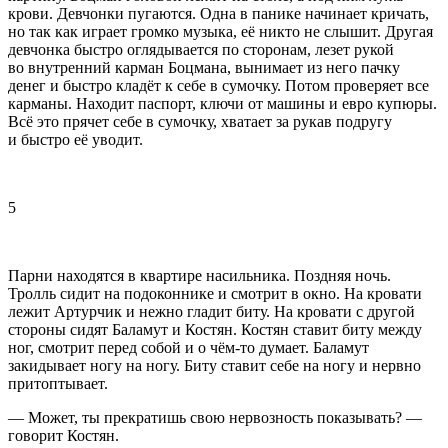
крови. Девчонки пугаются. Одна в панике начинает кричать,
но так как играет громко музыка, её никто не слышит. Другая
девчонка быстро оглядывается по сторонам, лезет рукой
во внутренний карман Боцмана, вынимает из него пачку
денег и быстро кладёт к себе в сумочку. Потом проверяет все
карманы. Находит паспорт, ключи от машины и евро купюры.
Всё это прячет себе в сумочку, хватает за рукав подругу
и быстро её уводит.
5
Парни находятся в квартире насильника. Поздняя ночь.
Тролль сидит на подоконнике и смотрит в окно. На кровати
лежит Артурчик и нежно гладит биту. На кровати с другой
стороны сидят Баламут и Костян. Костян ставит биту между
ног, смотрит перед собой и о чём-то думает. Баламут
закидывает ногу на ногу. Биту ставит себе на ногу и нервно
притоптывает.
— Может, ты прекратишь свою нервозность показывать? —
говорит Костян.