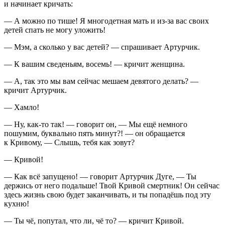
и начинает кричать:
— А можно по тише! Я многодетная мать и из-за вас своих
детей спать не могу уложить!
— Мэм, а сколько у вас детей? — спрашивает Артурчик.
— К вашим сведеньям, восемь! — кричит женщина.
— А, так это мы вам сейчас мешаем девятого делать? —
кричит Артурчик.
— Хамло!
— Ну, как-то так! — говорит он, — Мы ещё немного
пошумим, буквально пять минут?! — он обращается
к Кривому, — Слышь, тебя как зовут?
— Кривой!
— Как всё запущено! — говорит Артурчик Дуге, — Ты
держись от него подальше! Твой Кривой смертник! Он сейчас
здесь жизнь свою будет заканчивать, и ты попадёшь под эту
кухню!
— Ты чё, попутал, что ли, чё то? — кричит Кривой.