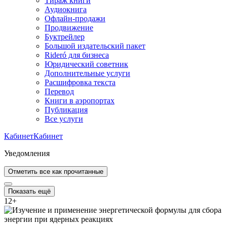
Тираж книги
Аудиокнига
Офлайн-продажи
Продвижение
Буктрейлер
Большой издательский пакет
Rideró для бизнеса
Юридический советник
Дополнительные услуги
Расшифровка текста
Перевод
Книги в аэропортах
Публикация
Все услуги
Кабинет
Кабинет
Уведомления
Отметить все как прочитанные
Показать ещё
12
+