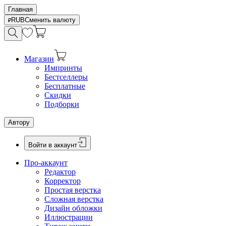
Главная
RUB
Сменить валюту
Магазин
Импринты
Бестселлеры
Бесплатные
Скидки
Подборки
Автору
Войти в аккаунт
Про-аккаунт
Редактор
Корректор
Простая верстка
Сложная верстка
Дизайн обложки
Иллюстрации