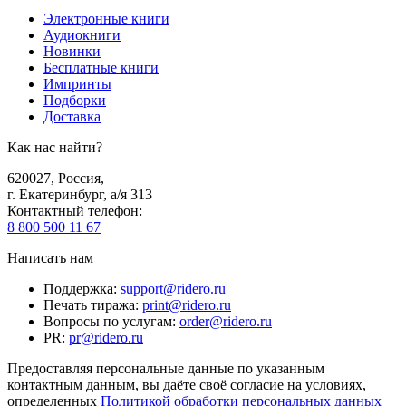
Электронные книги
Аудиокниги
Новинки
Бесплатные книги
Импринты
Подборки
Доставка
Как нас найти?
620027
,
Россия
,
г. Екатеринбург, а/я 313
Контактный телефон
:
8 800 500 11 67
Написать нам
Поддержка
:
support@ridero.ru
Печать тиража
:
print@ridero.ru
Вопросы по услугам
:
order@ridero.ru
PR
:
pr@ridero.ru
Предоставляя персональные данные по указанным
контактным данным, вы даёте своё согласие на условиях,
определенных
Политикой обработки персональных данных