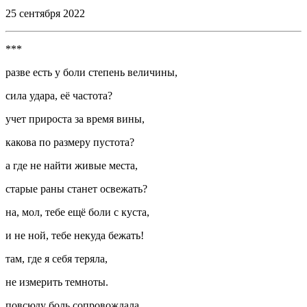
25 сентября 2022
***
разве есть у боли степень ве
личин
ы,
сила удара, её частота?
учет прироста за время вины,
какова по размеру пустота?
а где не найти живые места,
старые раны станет освежать?
на, мол, тебе ещё боли с куста,
и не ной, тебе некуда бежать!
там, где я себя теряла,
не измерить темноты.
повсюду боль сопровождала,