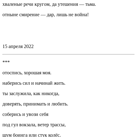
хваленые речи кругом, да утешения — тьма.
отныне смирение — дар, лишь не
войн
а!
⠀
⠀
15 апреля 2022
***
отоспись, хорошая моя.
наберись сил и начинай жить.
ты заслужила, как никогда,
доверять, принимать и любить.
соберись и увози себя
под гул вокзала, ветер трассы,
шум боинга или стук
колёс
.