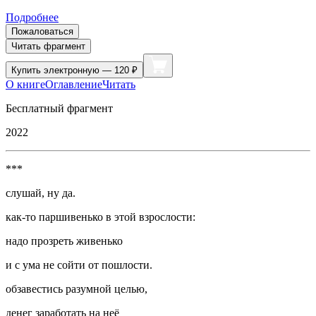
Подробнее
Пожаловаться
Читать фрагмент
Купить
электронную — 120 ₽
О книге
Оглавление
Читать
Бесплатный фрагмент
2022
***
слушай, ну да.
как-то паршивенько в этой взрослости:
надо прозреть живенько
и с ума не сойти от пошлости.
обзавестись разумной целью,
денег заработать на неё