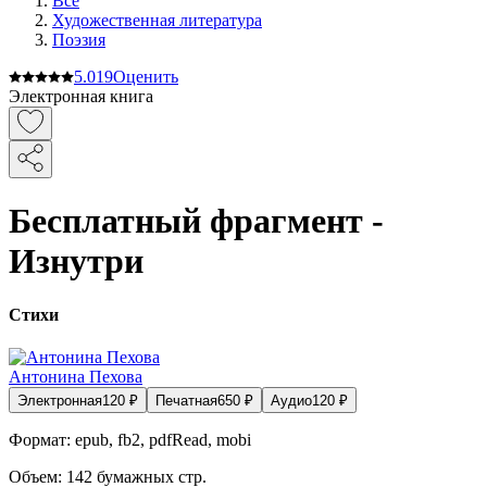
Все
Художественная литература
Поэзия
5.0
19
Оценить
Электронная книга
Бесплатный фрагмент -
Изнутри
Стихи
Антонина Пехова
Электронная
120
₽
Печатная
650
₽
Аудио
120
₽
Формат:
epub, fb2, pdfRead, mobi
Объем:
142
бумажных стр.