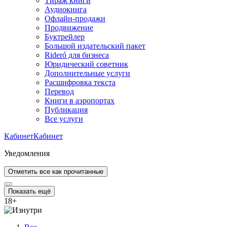
Тираж книги
Аудиокнига
Офлайн-продажи
Продвижение
Буктрейлер
Большой издательский пакет
Rideró для бизнеса
Юридический советник
Дополнительные услуги
Расшифровка текста
Перевод
Книги в аэропортах
Публикация
Все услуги
Кабинет
Кабинет
Уведомления
Отметить все как прочитанные
Показать ещё
18
+