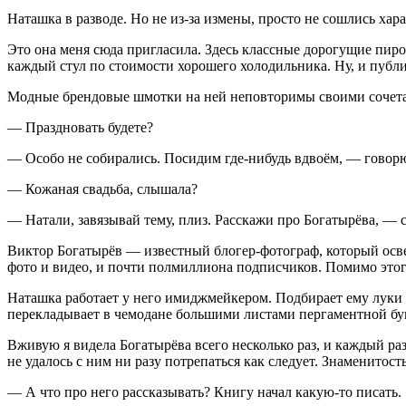
Наташка в разводе. Но не из-за измены, просто не сошлись хар
Это она меня сюда пригласила. Здесь классные дорогущие пир
каждый стул по стоимости хорошего холодильника. Ну, и публик
Модные брендовые шмотки на ней неповторимы своими сочетан
— Праздновать будете?
— Особо не собирались. Посидим где-нибудь вдвоём, — говорю,
— Кожаная свадьба, слышала?
— Натали, завязывай тему, плиз. Расскажи про Богатырёва, — 
Виктор Богатырёв — известный блогер-фотограф, который осве
фото и видео, и почти пол
милли
она подписчиков. Помимо этог
Наташка работает у него имиджмейкером. Подбирает ему луки н
перекладывает в чемодане
боль
шими листами пергаментной бума
Вживую я видела Богатырёва всего несколько раз, и каждый раз 
не удалось с ним ни разу потрепаться как следует. Знаменитость
— А что про него рассказывать? Книгу начал какую-то писать.