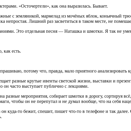
актерами. «Осточертели», как она выразилась. Бывает.
ожные с земляникой, мармелад из мочёных яблок,
конья
чный трюф
а непростая. Лишний раз засветиться в таком месте, не помешае
иями. Это отдельная песня — Наташка и шмотки. Я так не уме
 как есть.
спрашиваю, потому что, правда, мало приятного анализировать к
щает разные крутые ивенты светской жизни, выставки и презен
о он часто выступает публично с лекциями.
а разные мероприятия, собирает шмотки в дорогу, сортируя всё
ги, чтобы он не перепутал и не думал вообще, что на себя нац
он куда-то бежит, спешит, пишет что-то в телефоне и так далее.
.