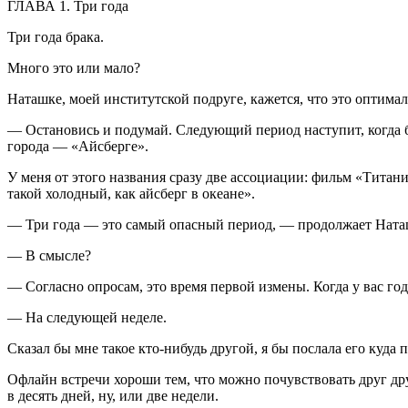
ГЛАВА 1. Три года
Три года брака.
Много это или мало?
Наташке, моей институтской подруге, кажется, что это оптимал
— Остановись и подумай. Следующий период наступит, когда бр
города — «Айсберге».
У меня от этого названия сразу две ассоциации: ф
ильм
«Титаник
такой холодный, как айсберг в океане».
— Три года — это самый опасный период, — продолжает Ната
— В смысле?
— Согласно опросам, это время первой измены. Когда у вас г
— На следующей неделе.
Сказал бы мне такое кто-нибудь другой, я бы послала его куд
Офлайн встречи хороши тем, что можно почувствовать друг друг
в десять дней, ну, или две недели.