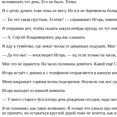
вспоминать тот день. Его не было. Точка.
И о детях думать тоже пока не могу. Но я и не беременела
боль
— Ты что такая грустная, Агатик? — спрашивает Игорь, наконе
Я открываю рот, чтобы сказать какую-нибудь ерунду, но тут опя
— А, Сергей Владимирович, рад вас слышать.
Я иду к тумбочке, где лежат чехлы от диванных подушек. Мне т
— Да что вы! — восклицает Игорь, — ну, если только на часок, 
Мне это не нравится. На часах половина девятого. Какой ещё 
Игорь встаёт с дивана и с телефоном отправляется в ванную ко
Меня накрывает горячая волна подозрения. Неужели так вот сраз
Игорь выходит из ванной комнаты.
— У моего старого бухгалтера день рождения сегодня, надо заех
Я не понимаю, как такое возможно. Я только что узнала про неё
не принято, но оставаться круглой дурой тоже не хочется, как 