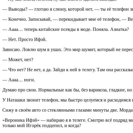
— Выводы? — глотаю я слюну, которой нет, — ты её телефон з
— Конечно. Записывай, — перекидывает мне её телефон, — В
— Аааа… теперь китайские псевды в моде. Поняла. Азиатка?
— Нет. Просто Ифэй.
Зависаю. Ловлю шум в ушах. Это мир шумит, который не перес
— Может, нет?
— Что нет? Не нет, а да. Зайди к ней в телегу. Там она рассказ
— Аааа… ноги.
Думаю про свои. Нормальные как бы, без варикоза, гладкие, но
У Наташки звонит телефон, мы быстро целуемся и расходимся
Сижу в своём авто со стеклянными глазами минуты две. Морда 
«Вероника Ифэй» — набираю я в телеге. Смотрю всё подряд мин
только мой Игорёк подцепил, и когда?