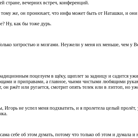
ей стране, вечерних встреч, конференций.
К тому же, он пронюхает, что инфа может быть от Наташки, и они
е? Ну, как бы тоже
дурь
.
 Только хитростью и мозгами. Неужели у меня их меньше, чем у 
радиционным поцелуем в щёку, щиплет за задницу и садится ужи
вощами и приправами, а главное, чьими чистыми любящими руками
т, он ржёт или ругается, смотрит опять телек или в лэптоп, но уж
ы, Игорь не успел меня подхватить, и я пролетела целый пролёт,
чка.
сама себе об этом думать, потому что только об этом и думала и 