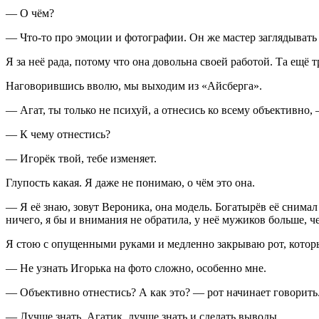
— О чём?
— Что-то про эмоции и фотографии. Он же мастер заглядывать в
Я за неё рада, потому что она довольна своей работой. Та ещё 
Наговорившись вволю, мы выходим из «Айсберга».
— Агат, ты только не пси
хуй
, а отнесись ко всему объективно,
— К чему отнестись?
— Игорёк твой, тебе изменяет.
Глупость какая. Я даже не понимаю, о чём это она.
— Я её знаю, зовут Вероника, она модель. Богатырёв её снимал
ничего, я бы и вн
иман
ия не обратила, у неё мужиков
боль
ше, ч
Я стою с опущенными руками и медленно закрываю рот, котор
— Не узнать Игорька на фото сложно, особенно мне.
— Объективно отнестись? А как это? — рот начинает говорить
— Лучше знать, Агатик, лучше знать и сделать выводы.