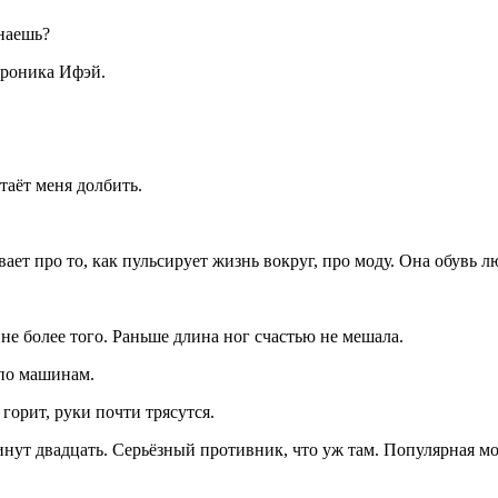
наешь?
ероника Ифэй.
таёт меня долбить.
ывает про то, как пульсирует жизнь вокруг, про моду. Она обувь 
 не более того. Раньше длина ног счастью не мешала.
 по машинам.
горит, руки почти трясутся.
ут двадцать. Серьёзный противник, что уж там. Популярная мод