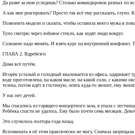
Да разве за ним уследишь? Столько командировок разных по вс
А как мне реагировать? Просто так всё ему рассказать, глупо. 
Позвонить модели и сказать, чтобы оставила моего мужа в поко
Тупо смотрю через лобовое стекло, как ходят люди вокруг.
Сознание надо менять. И взять курс на внутренний конфликт.
ГЛАВА 2. Вдребезги
Дома всё путём.
Игорёк усталый и голодный вваливается из офиса, одаривает т
воде приготовлена, на каком масле, на какой соли, с какими о
телека, потом идёт в гостиную, опять куда-то звонит, ему звоня
У нас нет детей.
Мы спасались из горящего концертного зала, я упала с лестниц
Ребёнка спасти не удалось. Ему было почти семь месяцев. Дево
Это случилось полтора года назад.
Вспоминать я об этом практически не могу. Сначала запрещала 