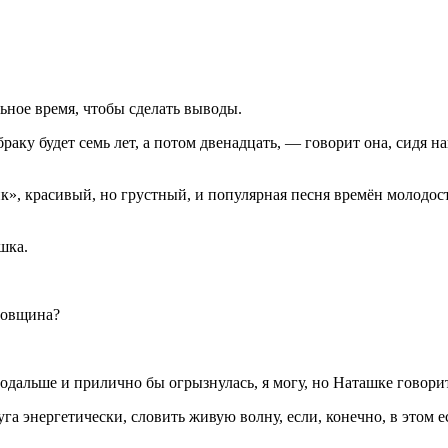
ьное время, чтобы сделать выводы.
аку будет семь лет, а потом две
надцат
ь, — говорит она, сидя н
», красивый, но грустный, и популярная песня времён молодост
шка.
одовщина?
а подальше и прилично бы
огрыз
нулась, я могу, но Наташке говори
а энергетически, словить живую волну, если, конечно, в этом е