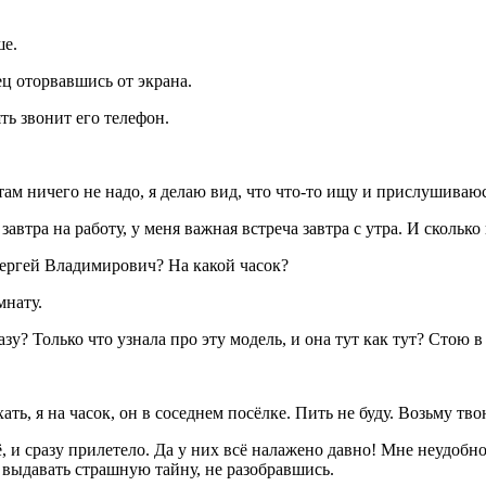
ше.
ц оторвавшись от экрана.
ть звонит его телефон.
ам ничего не надо, я делаю вид, что что-то ищу и прислушиваюс
завтра на работу, у меня важная встреча завтра с утра. И скольк
Сергей Владимирович? На какой часок?
мнату.
у? Только что узнала про эту модель, и она тут как тут? Стою в
ать, я на часок, он в соседнем посёлке. Пить не буду. Возьму тв
, и сразу прилетело. Да у них всё налажено давно! Мне неудобно
и выдавать страшную тайну, не разобравшись.