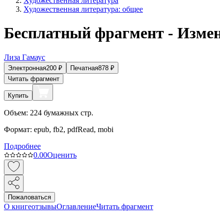
Художественная литература
Художественная литература: общее
Бесплатный фрагмент - Измена
Лиза Гамаус
Электронная
200
₽
Печатная
878
₽
Читать фрагмент
Купить
Объем:
224
бумажных стр.
Формат:
epub, fb2, pdfRead, mobi
Подробнее
0.0
0
Оценить
Пожаловаться
О книге
отзывы
Оглавление
Читать фрагмент