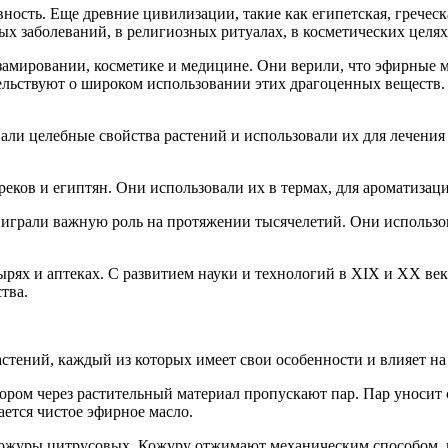
ость. Еще древние цивилизации, такие как египетская, греческа
ых заболеваний, в религиозных ритуалах, в косметических целя
замировании, косметике и медицине. Они верили, что эфирные м
ельствуют о широком использовании этих драгоценных веществ. 
авали целебные свойства растений и использовали их для лечен
еков и египтян. Они использовали их в термах, для ароматизац
играли важную роль на протяжении тысячелетий. Они использов
ырях и аптеках. С развитием науки и технологий в XIX и XX ве
тва.
стений, каждый из которых имеет свои особенности и влияет на 
ром через растительный материал пропускают пар. Пар уносит с
ается чистое эфирное масло.
 кожуры цитрусовых. Кожуру отжимают механическим способом,