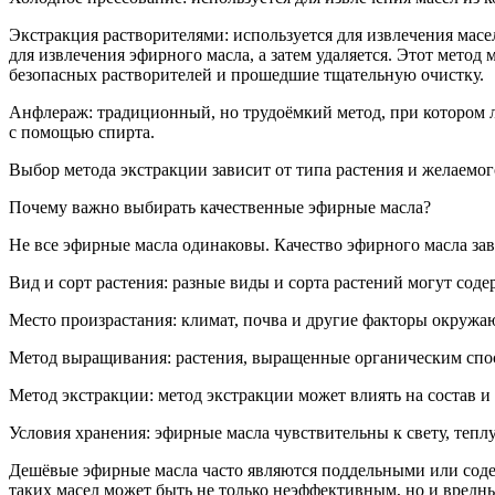
Экстракция растворителями:
используется для извлечения масел
для извлечения эфирного масла, а затем удаляется. Этот мето
безопасных растворителей и прошедшие тщательную очистку.
Анфлераж:
традиционный, но трудоёмкий метод, при котором л
с помощью
спирт
а.
Выбор метода экстракции зависит от типа растения и желаемог
Почему важно выбирать качественные эфирные масла?
Не все эфирные масла одинаковы. Качество эфирного масла зав
Вид и сорт растения:
разные виды и сорта растений могут содер
Место произрастания:
климат, почва и другие факторы окружаю
Метод выращивания:
растения, выращенные органическим спос
Метод экстракции:
метод экстракции может влиять на состав и 
Условия хранения:
эфирные масла чувствительны к свету, теплу
Дешёвые эфирные масла часто являются поддельными или соде
таких масел может быть не только неэффективным, но и вредны