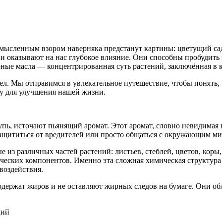
мысленным взором наверняка предстанут картины: цветущий сад
и оказывают на нас глубокое влияние. Они способны пробудить
рные масла — концентрированная суть растений, заключённая в 
 Мы отправимся в увлекательное путешествие, чтобы понять, чт
лу для улучшения нашей жизни.
упь, источают пьянящий аромат. Этот аромат, словно невидимая 
защититься от вредителей или просто общаться с окружающим ми
из различных частей растений: листьев, стеблей, цветов, коры,
ческих компонентов. Именно эта сложная химическая структура
воздействия.
одержат жиров и не оставляют жирных следов на бумаге. Они о
ций