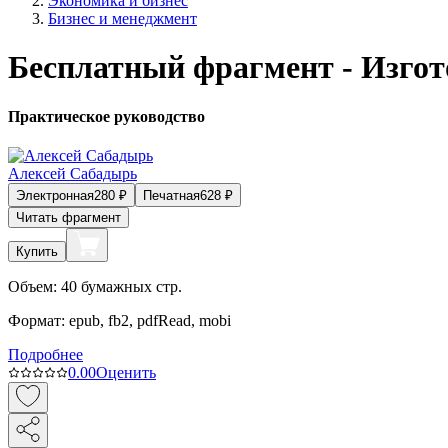
Экономика и бизнес
Бизнес и менеджмент
Бесплатный фрагмент - Изгот
Практическое руководство
Алексей Сабадырь
Электронная
280
₽
Печатная
628
₽
Читать фрагмент
Купить
Объем:
40
бумажных стр.
Формат:
epub, fb2, pdfRead, mobi
Подробнее
0.0
0
Оценить