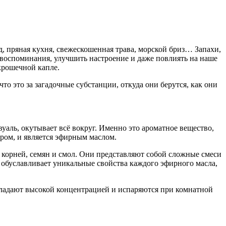
, пряная кухня, свежескошенная трава, морской бриз… Запахи,
 воспоминания, улучшить настроение и даже повлиять на наше
крошечной капле.
о это за загадочные субстанции, откуда они берутся, как они
вуаль, окутывает всё вокруг. Именно это ароматное вещество,
ром, и является эфирным маслом.
 ко
рне
й, семян и смол. Они представляют собой сложные смеси
 обуславливает уникальные свойства каждого эфирного масла,
бладают высокой концентрацией и испаряются при комнатной