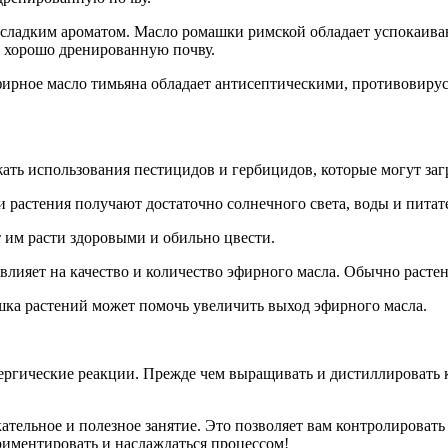
и сладким ароматом. Масло ромашки римской обладает успокаи
и хорошо дренированную почву.
ирное масло тимьяна обладает антисептическими, противовир
ать использования пестицидов и гербицидов, которые могут заг
и растения получают достаточно солнечного света, воды и питат
 им расти здоровыми и обильно цвести.
влияет на качество и количество эфирного масла. Обычно расте
ка растений может помочь увеличить выход эфирного масла.
ргические реакции. Прежде чем выращивать и дистиллировать ка
ельное и полезное занятие. Это позволяет вам контролировать 
риментировать и наслаждаться процессом!