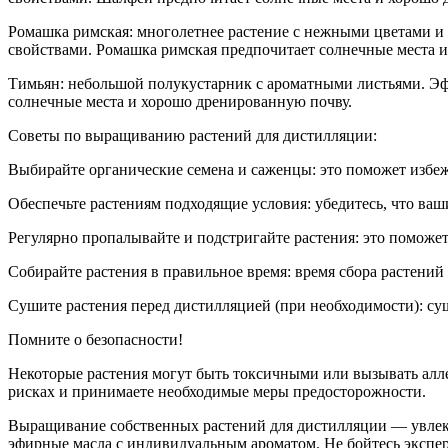
Ромашка римская:
много
летн
ее растение с нежными цветами 
свойствами. Ромашка римская предпочитает солнечные места 
Тимьян:
небольшой полукустарник с ароматными листьями. Эф
солнечные места и хорошо дренированную почву.
Советы по выращиванию растений для дистилляции:
Выбирайте органические семена и саженцы:
это поможет избеж
Обеспечьте растениям подходящие условия:
убедитесь, что ваш
Регулярно пропалывайте и подстригайте растения:
это поможет
Собирайте растения в правильное время:
время сбора растений 
Сушите растения перед дистилляцией (при необходимости):
суш
Помните о безопасности!
Некоторые растения могут быть токсичными или вызывать алле
рисках и принимаете необходимые меры предосторожности.
Выращивание собственных растений для дистилляции — увлекат
эфирные масла с индивидуальным ароматом. Не бойтесь экспе