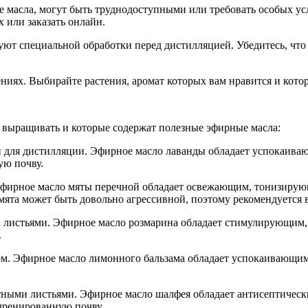
 масла, могут быть труднодоступными или требовать особых ус
 или заказать онлайн.
уют специальной обработки перед дистилляцией. Убедитесь, что 
ниях. Выбирайте растения, аромат которых вам нравится и котор
о выращивать и которые содержат полезные эфирные масла:
й для дистилляции. Эфирное масло лаванды обладает успокаив
ую почву.
Эфирное масло мяты перечной обладает освежающим, тонизиру
мята может быть довольно агрессивной, поэтому рекомендуется 
 листьями. Эфирное масло розмарина обладает стимулирующим
.
ом. Эфирное масло лимонного бальзама обладает успокаивающи
тными листьями. Эфирное масло шалфея обладает антисептичес
дренированную почву.