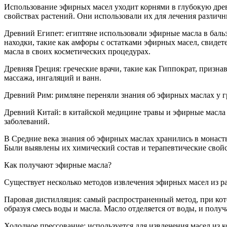
Использование эфирных масел уходит корнями в глубокую древн
свойствах растений. Они использовали их для лечения различн
Древний Египет:
египтяне использовали эфирные масла в баль
находки, такие как амфоры с остатками эфирных масел, свидет
масла в своих косметических процедурах.
Древняя Греция:
греческие врачи, такие как Гиппократ, призн
массажа, ингаляций и ванн.
Древний Рим:
римляне переняли знания об эфирных маслах у гр
Древний Китай:
в китайской медицине травы и эфирные масла 
заболеваний.
В Средние века знания об эфирных маслах хранились в монаст
Были выявлены их химический состав и терапевтические свойс
Как получают эфирные масла?
Существует несколько методов извлечения эфирных масел из ра
Паровая дистилляция:
самый распространенный метод, при кото
образуя смесь воды и масла. Масло отделяется от воды, и получ
Холодное прессование:
используется для извлечения масел из