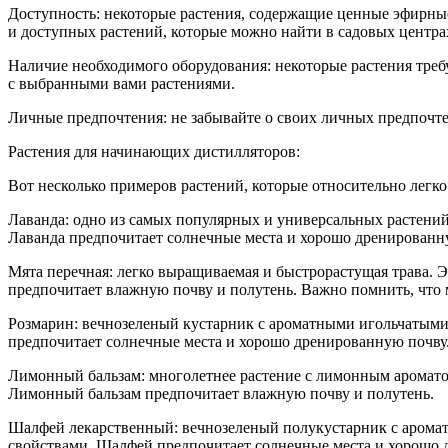
Доступность:
некоторые растения, содержащие ценные эфирные
и доступных растений, которые можно найти в садовых центрах
Наличие необходимого оборудования:
некоторые растения треб
с выбранными вами растениями.
Личные предпочтения:
не забывайте о своих личных предпочте
Растения для начинающих дистилляторов:
Вот несколько примеров растений, которые относительно легк
Лаванда:
одно из самых популярных и универсальных растени
Лаванда предпочитает солнечные места и хорошо дренированн
Мята перечная:
легко выращиваемая и быстрорастущая трава. 
предпочитает влажную почву и полутень. Важно помнить, что 
Розмарин:
вечнозеленый кустарник с ароматными игольчатыми
предпочитает солнечные места и хорошо дренированную почву
Лимонный бальзам:
много
летн
ее растение с лимонным аромат
Лимонный бальзам предпочитает влажную почву и полутень.
Шалфей лекарственный:
вечнозеленый полукустарник с арома
свойствами. Шалфей предпочитает солнечные места и хорошо 