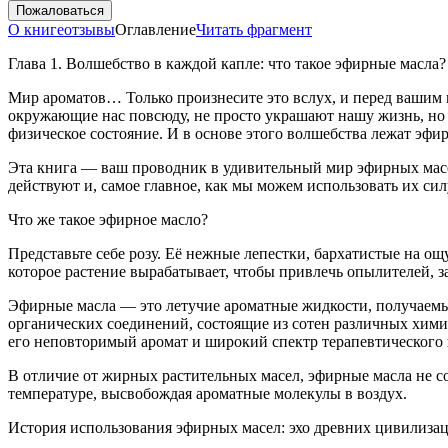
Пожаловаться
О книге
отзывы
Оглавление
Читать фрагмент
Глава 1. Волшебство в каждой капле: что такое эфирные масла?
Мир ароматов… Только произнесите это вслух, и перед вашим 
окружающие нас повсюду, не просто украшают нашу жизнь, но 
физическое состояние. И в основе этого волшебства лежат эфи
Эта книга — ваш проводник в удивительный мир эфирных масел.
действуют и, самое главное, как мы можем использовать их си
Что же такое эфирное масло?
Представьте себе розу. Её нежные лепестки, бархатистые на ощ
которое растение вырабатывает, чтобы привлечь опылителей, 
Эфирные масла — это летучие ароматные жидкости, получаемые 
органических соединений, состоящие из сотен различных хими
его неповторимый аромат и широкий спектр терапевтического 
В отличие от жирных растительных масел, эфирные масла не с
температуре, высвобождая ароматные молекулы в воздух.
История использования эфирных масел: эхо древних цивилиза