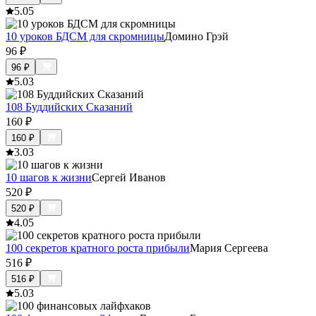
5.0
5
10 уроков БДСМ для скромницы
Домино Грэй
96
₽
96
₽
5.0
3
108 Буддийских Сказаний
160
₽
160
₽
3.0
3
10 шагов к жизни
Сергей Иванов
520
₽
520
₽
4.0
5
100 секретов кратного роста прибыли
Мария Сергеева
516
₽
516
₽
5.0
3