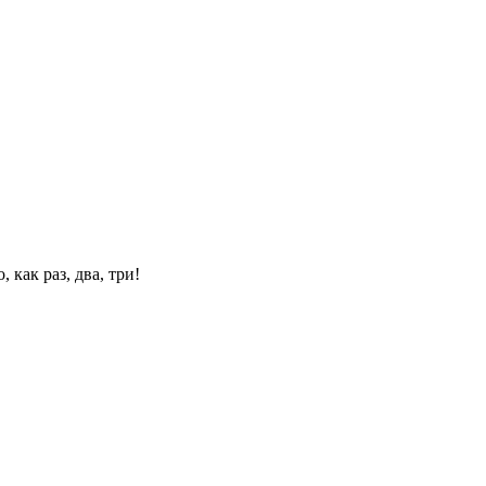
 как раз, два, три!