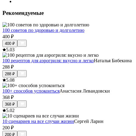
Рекомендуемые
100 советов по здоровью и долголетию
400
₽
400
₽
5.0
3
100 рецептов для аэрогриля: вкусно и легко
Наталья Бибекина
288
₽
288
₽
5.0
8
100+ способов успокоиться
Анастасия Левандовски
368
₽
368
₽
5.0
2
10 сценариев на все случаи жизни
Сергей Ларин
200
₽
200
₽