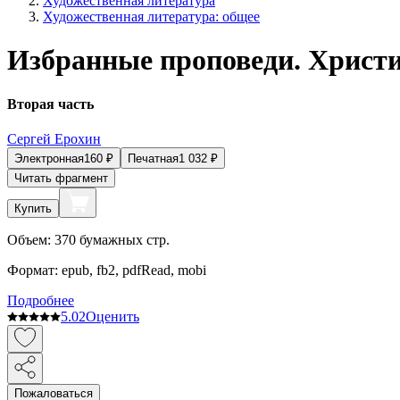
Художественная литература
Художественная литература: общее
Избранные проповеди. Христи
Вторая часть
Сергей Ерохин
Электронная
160
₽
Печатная
1 032
₽
Читать фрагмент
Купить
Объем:
370
бумажных стр.
Формат:
epub, fb2, pdfRead, mobi
Подробнее
5.0
2
Оценить
Пожаловаться