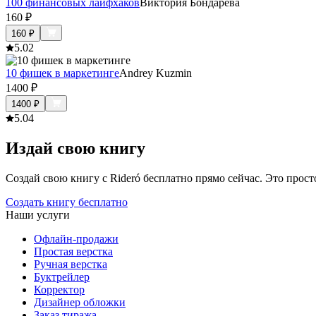
100 финансовых лайфхаков
Виктория Бондарева
160
₽
160
₽
5.0
2
10 фишек в маркетинге
Andrey Kuzmin
1400
₽
1400
₽
5.0
4
Издай свою книгу
Создай свою книгу с Rideró бесплатно прямо сейчас. Это просто,
Создать книгу бесплатно
Наши услуги
Офлайн-продажи
Простая верстка
Ручная верстка
Буктрейлер
Корректор
Дизайнер обложки
Заказ тиража