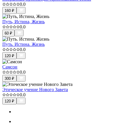
0.0
160
₽
Путь, Истина, Жизнь
0.0
60
₽
Путь. Истина. Жизнь
0.0
120
₽
Самсон
0.0
300
₽
Этическое учение Нового Завета
0.0
120
₽