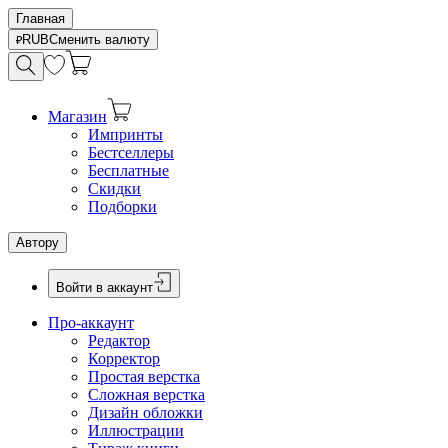
Главная
RUB
Сменить валюту
Магазин
Импринты
Бестселлеры
Бесплатные
Скидки
Подборки
Автору
Войти в аккаунт
Про-аккаунт
Редактор
Корректор
Простая верстка
Сложная верстка
Дизайн обложки
Иллюстрации