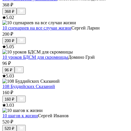
368
₽
368
₽
5.0
2
10 сценариев на все случаи жизни
Сергей Ларин
200
₽
200
₽
5.0
5
10 уроков БДСМ для скромницы
Домино Грэй
96
₽
96
₽
5.0
3
108 Буддийских Сказаний
160
₽
160
₽
3.0
3
10 шагов к жизни
Сергей Иванов
520
₽
520
₽