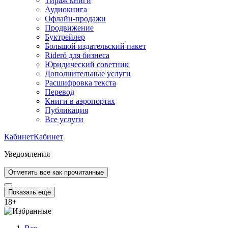
Тираж книги
Аудиокнига
Офлайн-продажи
Продвижение
Буктрейлер
Большой издательский пакет
Rideró для бизнеса
Юридический советник
Дополнительные услуги
Расшифровка текста
Перевод
Книги в аэропортах
Публикация
Все услуги
Кабинет
Кабинет
Уведомления
Отметить все как прочитанные
Показать ещё
18
+