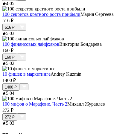
4.0
5
100 секретов кратного роста прибыли
Мария Сергеева
516
₽
516
₽
5.0
3
100 финансовых лайфхаков
Виктория Бондарева
160
₽
160
₽
5.0
2
10 фишек в маркетинге
Andrey Kuzmin
1400
₽
1400
₽
5.0
4
100 мифов о Марафоне. Часть 2
Михаил Журавлев
272
₽
272
₽
5.0
3