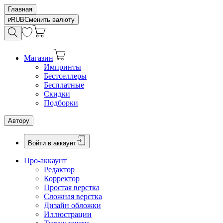
Главная
RUB
Сменить валюту
Магазин
Импринты
Бестселлеры
Бесплатные
Скидки
Подборки
Автору
Войти в аккаунт
Про-аккаунт
Редактор
Корректор
Простая верстка
Сложная верстка
Дизайн обложки
Иллюстрации