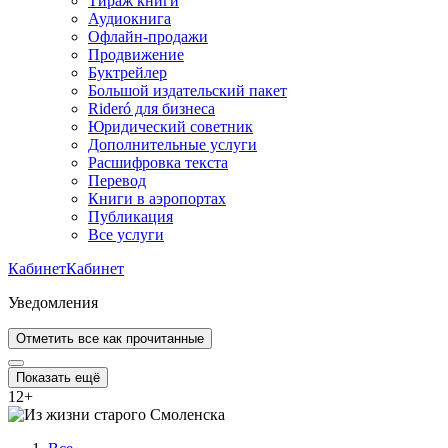
Тираж книги
Аудиокнига
Офлайн-продажи
Продвижение
Буктрейлер
Большой издательский пакет
Rideró для бизнеса
Юридический советник
Дополнительные услуги
Расшифровка текста
Перевод
Книги в аэропортах
Публикация
Все услуги
Кабинет
Кабинет
Уведомления
Отметить все как прочитанные
Показать ещё
12
+