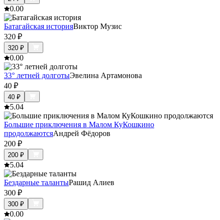
0.0
0
Батагайская история
Виктор Музис
320
₽
320
₽
0.0
0
33° летней долготы
Эвелина Артамонова
40
₽
40
₽
5.0
4
Большие приключения в Малом КуКошкино
продолжаются
Андрей Фёдоров
200
₽
200
₽
5.0
4
Бездарные таланты
Рашид Алиев
300
₽
300
₽
0.0
0