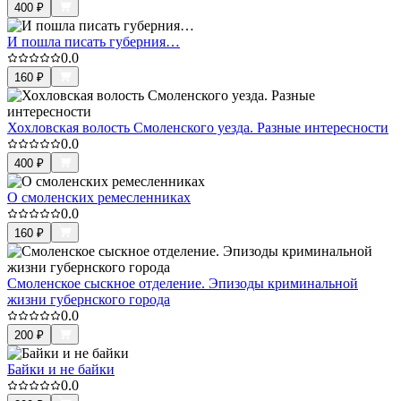
400
₽
И пошла писать губерния…
0.0
160
₽
Хохловская волость Смоленского уезда. Разные интересности
0.0
400
₽
О смоленских ремесленниках
0.0
160
₽
Смоленское сыскное отделение. Эпизоды криминальной
жизни губернского города
0.0
200
₽
Байки и не байки
0.0