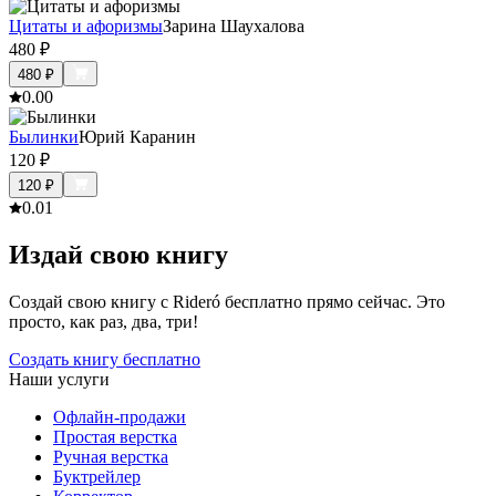
Цитаты и афоризмы
Зарина Шаухалова
480
₽
480
₽
0.0
0
Былинки
Юрий Каранин
120
₽
120
₽
0.0
1
Издай свою книгу
Создай свою книгу с Rideró бесплатно прямо сейчас. Это
просто, как раз, два, три!
Создать книгу бесплатно
Наши услуги
Офлайн-продажи
Простая верстка
Ручная верстка
Буктрейлер