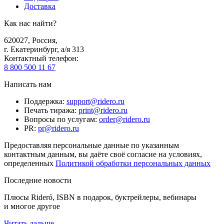
Доставка
Как нас найти?
620027
,
Россия
,
г. Екатеринбург, а/я 313
Контактный телефон
:
8 800 500 11 67
Написать нам
Поддержка
:
support@ridero.ru
Печать тиража
:
print@ridero.ru
Вопросы по услугам
:
order@ridero.ru
PR
:
pr@ridero.ru
Предоставляя персональные данные по указанным
контактным данным, вы даёте своё согласие на условиях,
определенных
Политикой обработки персональных данных
Последние новости
Плюсы Rideró, ISBN в подарок, буктрейлеры, вебинары
и многое другое
Читать дальше