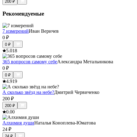
200
₽
Рекомендуемые
7 измерений
Иван Веричев
0
₽
0
₽
5.0
18
365 вопросов самому себе
Александра Метальникова
0
₽
0
₽
4.9
19
А сколько звёзд на небе?
Дмитрий Червиченко
200
₽
200
₽
0.0
0
Алхимия души
Наталья Коноплева-Юматова
24
₽
24
₽