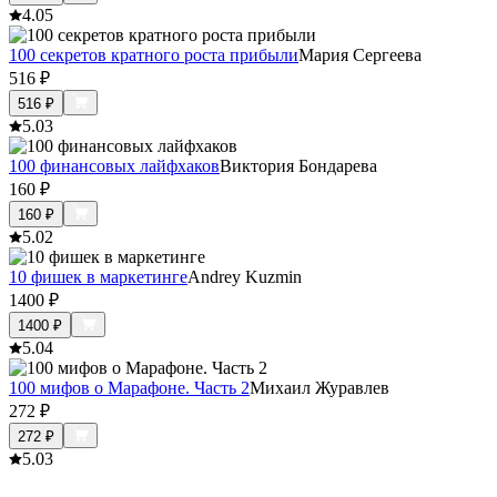
4.0
5
100 секретов кратного роста прибыли
Мария Сергеева
516
₽
516
₽
5.0
3
100 финансовых лайфхаков
Виктория Бондарева
160
₽
160
₽
5.0
2
10 фишек в маркетинге
Andrey Kuzmin
1400
₽
1400
₽
5.0
4
100 мифов о Марафоне. Часть 2
Михаил Журавлев
272
₽
272
₽
5.0
3