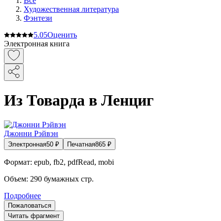
Все
Художественная литература
Фэнтези
5.0
5
Оценить
Электронная книга
Из Товарда в Ленциг
Джонни Рэйвэн
Электронная
50
₽
Печатная
865
₽
Формат:
epub, fb2, pdfRead, mobi
Объем:
290
бумажных стр.
Подробнее
Пожаловаться
Читать фрагмент