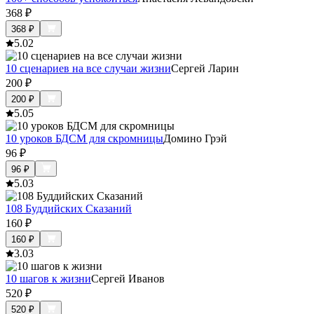
368
₽
368
₽
5.0
2
10 сценариев на все случаи жизни
Сергей Ларин
200
₽
200
₽
5.0
5
10 уроков БДСМ для скромницы
Домино Грэй
96
₽
96
₽
5.0
3
108 Буддийских Сказаний
160
₽
160
₽
3.0
3
10 шагов к жизни
Сергей Иванов
520
₽
520
₽