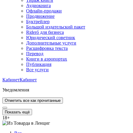
Тираж книги
Аудиокнига
Офлайн-продажи
Продвижение
Буктрейлер
Большой издательский пакет
Rideró для бизнеса
Юридический советник
Дополнительные услуги
Расшифровка текста
Перевод
Книги в аэропортах
Публикация
Все услуги
Кабинет
Кабинет
Уведомления
Отметить все как прочитанные
Показать ещё
18
+