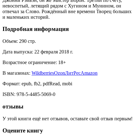
Джонни Рэйвэн, он же Мистер Ворон. Третий по счету,
невоспетый, летящий рядом с Хугином и Мунином, он
отвечал за Слово. Рождённый вне времени Творец больших
и маленьких историй.
Подробная информация
Объем:
290
стр.
Дата выпуска:
22 февраля 2018 г.
Возрастное ограничение:
18
+
В магазинах:
Wildberries
Ozon
ЛитРес
Amazon
Формат:
epub, fb2, pdfRead, mobi
ISBN:
978-5-4485-5069-0
отзывы
У этой книги ещё нет отзывов, оставьте свой отзыв первым!
Оцените книгу