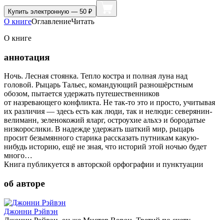
Купить
электронную — 50 ₽
О книге
Оглавление
Читать
О книге
аннотация
Ночь. Лесная стоянка. Тепло костра и полная луна над
головой. Рыцарь Тальес, командующий разношёрстным
обозом, пытается удержать путешественников
от назревающего конфликта. Не так-то это и просто, учитывая
их различия — здесь есть как люди, так и нелюди: северянин-
велиманн, зеленокожий яларг, остроухие альхэ и бородатые
низкорослики. В надежде удержать шаткий мир, рыцарь
просит безымянного старика рассказать путникам какую-
нибудь историю, ещё не зная, что историй этой ночью будет
много…
Книга публикуется в авторской орфографии и пунктуации
об авторе
Джонни Рэйвэн