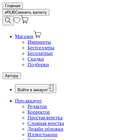
Главная
RUB
Сменить валюту
Магазин
Импринты
Бестселлеры
Бесплатные
Скидки
Подборки
Автору
Войти в аккаунт
Про-аккаунт
Редактор
Корректор
Простая верстка
Сложная верстка
Дизайн обложки
Иллюстрации