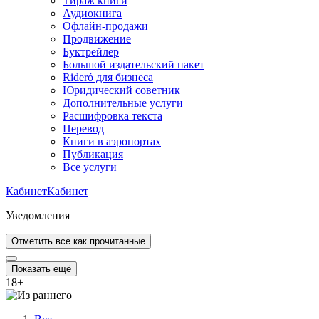
Тираж книги
Аудиокнига
Офлайн-продажи
Продвижение
Буктрейлер
Большой издательский пакет
Rideró для бизнеса
Юридический советник
Дополнительные услуги
Расшифровка текста
Перевод
Книги в аэропортах
Публикация
Все услуги
Кабинет
Кабинет
Уведомления
Отметить все как прочитанные
Показать ещё
18
+