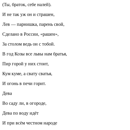
(Ты, браток, себе налей).
И не так уж он и страшен,
Лев — парнишка, парень свой,
Сделано в
Росси
и, «рашен»,
За столом ведь он с тобой.
В год Козы все львы нам братья,
Пир горой у них стоит,
Кум куме, а свату сватья,
И огонь в печи горит.
Дева
Во саду ли, в огороде,
Дева по воду идёт
И при всём честном народе