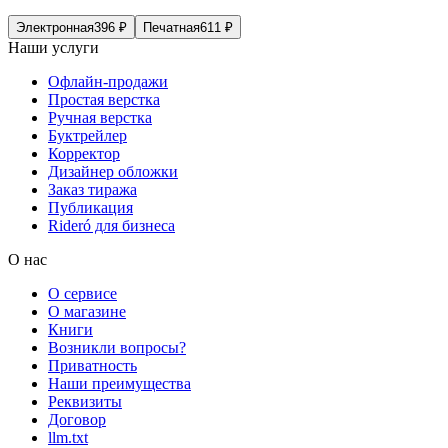
Электронная
396
₽
Печатная
611
₽
Наши услуги
Офлайн-продажи
Простая верстка
Ручная верстка
Буктрейлер
Корректор
Дизайнер обложки
Заказ тиража
Публикация
Rideró для бизнеса
О нас
О сервисе
О магазине
Книги
Возникли вопросы?
Приватность
Наши преимущества
Реквизиты
Договор
llm.txt