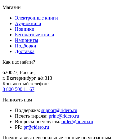
Магазин
Электронные книги
Аудиокниги
Новинки
Бесплатные книги
Импринты
Подборки
Доставка
Как нас найти?
620027
,
Россия
,
г. Екатеринбург, а/я 313
Контактный телефон
:
8 800 500 11 67
Написать нам
Поддержка
:
support@ridero.ru
Печать тиража
:
print@ridero.ru
Вопросы по услугам
:
order@ridero.ru
PR
:
pr@ridero.ru
Предоставляя персональные данные по указанным