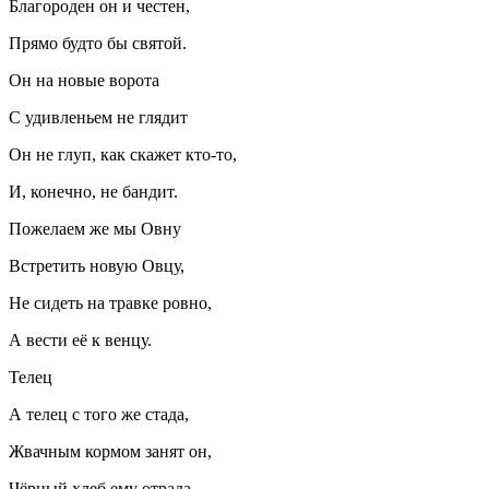
Благороден он и честен,
Прямо будто бы святой.
Он на новые ворота
С удивленьем не глядит
Он не глуп, как скажет кто-то,
И, конечно, не бандит.
Пожелаем же мы Овну
Встретить новую Овцу,
Не сидеть на
травк
е ровно,
А вести её к венцу.
Телец
А телец с того же стада,
Жвачным кормом занят он,
Чёрный хлеб ему отрада,