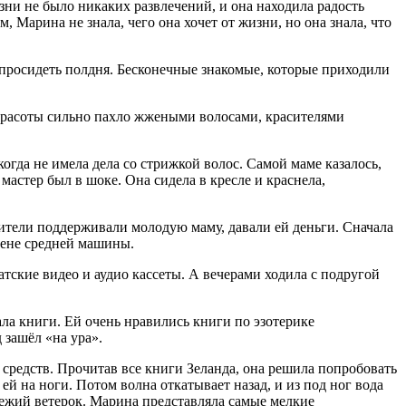
зни не было никаких развлечений, и она находила радость
м, Марина не знала, чего она хочет от жизни, но она знала, что
 просидеть полдня. Бесконечные знакомые, которые приходили
 красоты сильно пахло жжеными волосами, красителями
огда не имела дела со стрижкой волос. Самой маме казалось,
мастер был в шоке. Она сидела в кресле и краснела,
одители поддерживали молодую маму, давали ей деньги. Сначала
цене средней машины.
атские видео и аудио кассеты. А вечерами ходила с подругой
ала книги. Ей очень нравились книги по эзотерике
 зашёл «на ура».
о средств. Прочитав все книги Зеланда, она решила попробовать
ей на ноги. Потом волна откатывает назад, и из под ног вода
вежий ветерок. Марина представляла самые мелкие