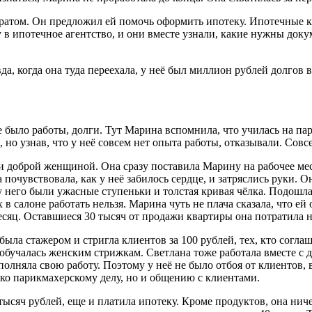
ратом. Он предложил ей помочь оформить ипотеку. Ипотечные кр
в ипотечное агентство, и они вместе узнали, какие нужны доку
да, когда она туда переехала, у неё был миллион рублей долгов 
было работы, долги. Тут Марина вспомнила, что училась на пар
 но узнав, что у неё совсем нет опыта работы, отказывали. Совс
 доброй женщиной. Она сразу поставила Марину на рабочее мест
чувствовала, как у неё забилось сердце, и затряслись руки. Он
 у него были ужасные ступеньки и толстая кривая чёлка. Подошл
 в салоне работать нельзя. Марина чуть не плача сказала, что ей
месяц. Оставшиеся 30 тысяч от продажи квартиры она потратила 
была стажером и стригла клиентов за 100 рублей, тех, кто согла
, обучалась женским стрижкам. Светлана тоже работала вместе с
полняла свою работу. Поэтому у неё не было отбоя от клиентов, 
ько парикмахерскому делу, но и общению с клиентами.
тысяч рублей, еще и платила ипотеку. Кроме продуктов, она нич