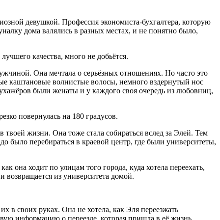
циозной девушкой. Профессия экономиста-бухгалтера, которую
налку дома валялись в разных местах, и не понятно было,
учшего качества, много не добьётся.
мужчиной. Она мечтала о серьёзных отношениях. Но часто это
ные каштановые волнистые волосы, немного
вздерн
утый нос
 ухажёров были женаты и у каждого своя очередь из любовниц,
резко повернулась на 180 градусов.
 в твоей жизни. Она тоже стала собираться вслед за Элей. Тем
до было перебираться в краевой центр, где были университеты,
как она ходит по улицам того города, куда хотела переехать,
 и возвращается из университета домой.
х в своих руках. Она не хотела, как Эля переезжать
ервую информацию о переезде, которая пришла в её жизнь.