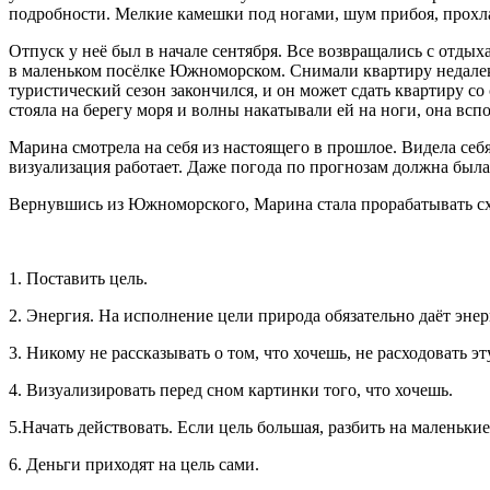
подробности. Мелкие камешки под ногами, шум прибоя, прохлад
Отпуск у неё был в начале сентября. Все возвращались с отдых
в маленьком посёлке Южноморском. Снимали квартиру недалеко
туристический сезон закончился, и он может сдать квартиру с
стояла на берегу моря и волны накатывали ей на ноги, она всп
Марина смотрела на себя из настоящего в прошлое. Видела себ
визуализация работает. Даже погода по прогнозам должна была 
Вернувшись из Южноморского, Марина стала прорабатывать с
1. Поставить цель.
2. Энергия. На исполнение цели природа обязательно даёт эне
3. Никому не рассказывать о том, что хочешь, не расходовать э
4. Визуализировать перед сном картинки того, что хочешь.
5.Начать действовать. Если цель большая, разбить на маленьки
6. Деньги приходят на цель сами.