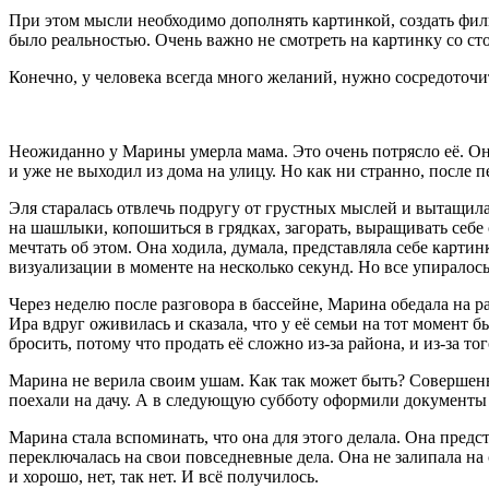
При этом мысли необходимо дополнять картинкой, создать фильм
было реальностью. Очень важно не смотреть на картинку со сто
Конечно, у человека всегда много желаний, нужно сосредоточит
Неожиданно у Марины умерла мама. Это очень потрясло её. Она
и уже не выходил из дома на улицу. Но как ни странно, после 
Эля старалась отвлечь подругу от грустных мыслей и вытащила 
на шашлыки, копошиться в грядках, загорать, выращивать себе 
мечтать об этом. Она ходила, думала, представляла себе карти
визуализации в моменте на несколько секунд. Но все упиралось 
Через неделю после разговора в бассейне, Марина обедала на р
Ира вдруг оживилась и сказала, что у её семьи на тот момент б
бросить, потому что продать её сложно из-за района, и из-за то
Марина не верила своим ушам. Как так может быть? Совершен
поехали на дачу. А в следующую субботу оформили документы у 
Марина стала вспоминать, что она для этого делала. Она предс
переключалась на свои повседневные дела. Она не залипала на 
и хорошо, нет, так нет. И всё получилось.