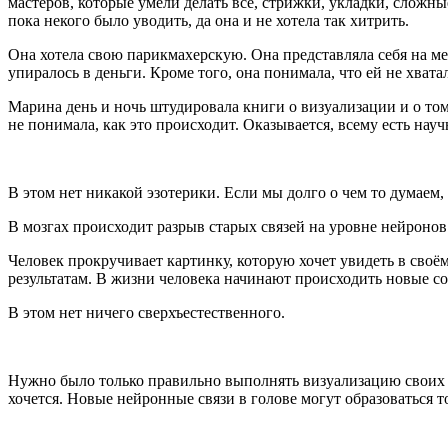
мастеров, которые умели делать всё, стрижки, укладки, сложны
пока некого было уводить, да она и не хотела так хитрить.
Она хотела свою парикмахерскую. Она представляла себя на мес
упиралось в деньги. Кроме того, она понимала, что ей не хвата
Марина день и ночь штудировала книги о визуализации и о том,
не понимала, как это происходит. Оказывается, всему есть нау
В этом нет никакой эзотерики. Если мы долго о чем то думаем,
В мозгах происходит разрыв старых связей на уровне нейронов
Человек прокручивает картинку, которую хочет увидеть в своё
результатам. В жизни человека начинают происходить новые со
В этом нет ничего сверхъестественного.
Нужно было только правильно выполнять визуализацию своих же
хочется. Новые нейронные связи в голове могут образоваться то