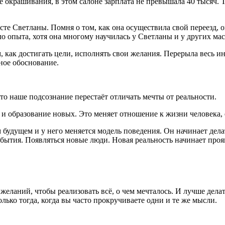
е окрашивания, в этом салоне зарплата не превышала 40 тысяч. 
те Светланы. Помня о том, как она осуществила свой переезд, он
ло опыта, хотя она многому научилась у Светланы и у других мас
 как достигать цели, исполнять свои желания. Перерыла весь ин
чное обоснование.
 то наше подсознание перестаёт отличать мечты от реальности.
 и образование новых. Это меняет отношение к жизни человека,
м будущем и у него меняется модель поведения. Он начинает дел
бытия. Появляться новые люди. Новая реальность начинает проя
ланий, чтобы реализовать всё, о чем мечталось. И лучше делать
лько тогда, когда вы часто прокручиваете одни и те же мысли.