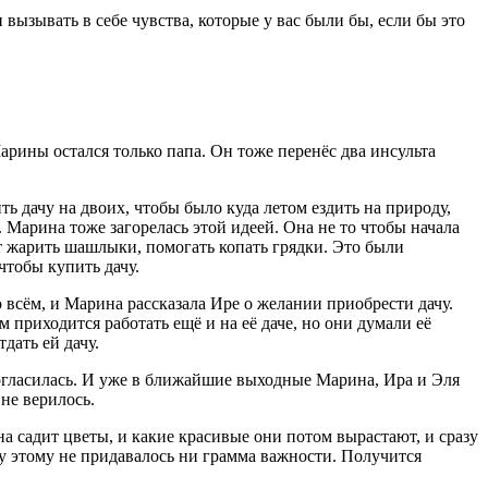
 вызывать в себе чувства, которые у вас были бы, если бы это
арины остался только папа. Он тоже перенёс два инсульта
.
ь дачу на двоих, чтобы было куда летом ездить на природу,
 Марина тоже загорелась этой идеей. Она не то чтобы начала
ут жарить шашлыки, помогать копать грядки. Это были
 чтобы купить дачу.
о всём, и Марина рассказала Ире о желании приобрести дачу.
м приходится работать ещё и на её даче, но они думали её
тдать ей дачу.
огласилась. И уже в ближайшие выходные Марина, Ира и Эля
не верилось.
а садит цветы, и какие красивые они потом вырастают, и сразу
му этому не придавалось ни грамма важности. Получится