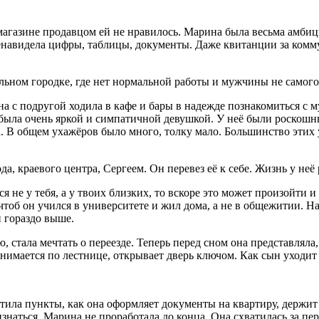
в магазине продавцом ей не нравилось. Марина была весьма амби
енавидела цифры, таблицы, документы. Даже квитанции за комму
ьном городке, где нет нормальной работы и мужчины не самого л
а с подругой ходила в кафе и бары в надежде познакомиться с 
 была очень яркой и симпатичной девушкой. У неё были роскош
а. В общем ухажёров было много, толку мало. Большинство этих
, краевого центра, Сергеем. Он перевез её к себе. Жизнь у неё 
я не у тебя, а у твоих близких, то вскоре это может произойти и
чтоб он учился в университете и жил дома, а не в общежитии. На
и гораздо выше.
 стала мечтать о переезде. Теперь перед сном она представляла, 
днимается по лестнице, открывает дверь ключом. Как сын уходит
ла пункты, как она оформляет документы на квартиру, держит и
ризнаться, Марина не проработала до конца. Она схватилась за п