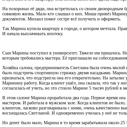
На похоронах её дяди, она встретилась со своим двоюродным б
совковую жизнь. Мало кто слышал о них. Миша привёз Марину 
документов. Михаил помог сестре всё получить и оформить.
Так Марина купила квартиру в городе, о котором мечтала. Прав
И начала выплачивать ипотеку.
Сын Марины поступил в университет. Тяжело им пришлось. Не 
которым требовались мастера. Её приглашали на собеседования,
Хозяйка салона, предприниматель Светлана была очень милой и
было подстричь спортивную стрижку двумя насадками. Марина по
признаться, что подстригла она его отвратительно. На затылке
Маринину работу. Когда клиент ушёл, она сказала, что так у них
согласилась её учить, но это стоило Марине 5 тысяч рублей в 
В этом салоне Марина проработала два года. Первое время она 
мастером. И работала в мужском зале. Когда клиентов не было
клиентов,
ласк
ово разговаривала с ними, очень качественно вы
восхищалась Светланой. И одновременно училась у неё не тол
Но денег было мало, Марина в то время зарабатывала около 25 