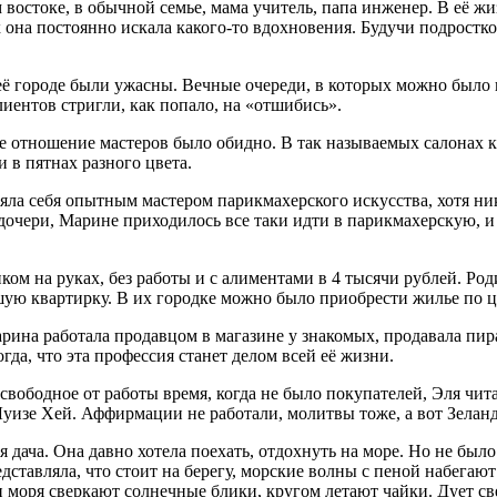
остоке, в обычной семье, мама учитель, папа инженер. В её жи
х она постоянно искала какого-то вдохновения. Будучи
подрост
ко
 её городе были ужасны. Вечные очереди, в которых можно было
лиентов стригли, как попало, на «отшибись».
ое отношение мастеров было обидно. В так называемых салонах
в пятнах разного цвета.
ляла себя опытным мастером парикмахерского искусства, хотя ник
 дочери, Марине приходилось все таки идти в парикмахерскую, и 
нком на руках, без работы и с алиментами в 4 тысячи рублей. Р
ьшую квартирку. В их городке можно было приобрести жилье по 
арина работала продавцом в магазине у знакомых, продавала пир
да, что эта профессия станет делом всей её жизни.
свободное от работы время, когда не было покупателей, Эля чит
 Луизе Хей. Аффирмации не работали, молитвы тоже, а вот Зеланд
 дача. Она давно хотела поехать, отдохнуть на море. Но не был
ставляла, что стоит на берегу, морские волны с пеной набегают 
ти моря сверкают солнечные блики, кругом летают чайки. Дует с