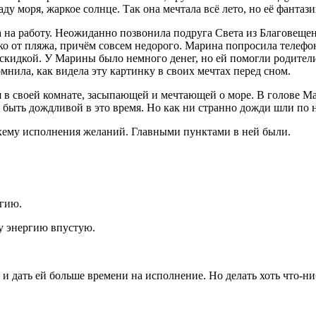
у моря, жаркое солнце. Так она мечтала всё лето, но её фантаз
а на работу. Неожиданно позвонила подруга Света из Благовещен
 от пляжа, причём совсем недорого. Марина попросила телефон 
о скидкой. У Марины было немного денег, но ей помогли родител
омнила, как видела эту картинку в своих мечтах перед сном.
я в своей комнате, засыпающей и мечтающей о море. В голове Ма
быть дождливой в это время. Но как ни странно дожди шли по но
хему исполнения желаний. Главными пунктами в ней были.
ргию.
ту энергию впустую.
е и дать ей больше времени на исполнение. Но делать хоть что-н