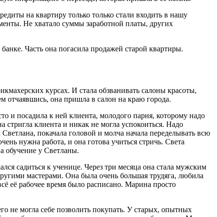
едиты на квартиру только только стали входить в нашу
менты. Не хватало суммы заработной платы, других
в банке. Часть она погасила продажей старой квартиры.
икмахерских курсах. И стала обзванивать салоны красоты,
ем отчаявшись, она пришла в салон на краю города.
о и посадила к ней клиента, молодого парня, которому надо
а стригла клиента и никак не могла успокоиться. Надо
а Светлана, покачала головой и молча начала переделывать всю
 очень нужна работа, и она готова учиться стричь. Света
на обучение у Светланы.
шался садиться к ученице. Через три месяца она стала мужским
 другими мастерами. Она была очень большая трудяга, любила
всё её рабочее время было расписано. Марина просто
его не могла себе позволить покупать. У старых, опытных