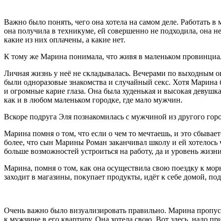
Важно было понять, чего она хотела на самом деле. Работать 
она получила в техникуме, ей совершенно не подходила, она н
какие из них оплачены, а какие нет.
К тому же Марина понимала, что живя в маленьком провинциал
Личная жизнь у неё не складывалась. Вечерами по выходным он
были одноразовые знакомства и случайный
секс
. Хотя Марина
и огромные карие глаза. Она была худенькая и высокая девушк
как и в любом маленьком городке, где мало мужчин.
Вскоре подруга Эля познакомилась с мужчиной из другого города
Марина помня о том, что если о чем то мечтаешь, и это сбываетс
более, что сын Марины Роман заканчивал школу и ей хотелось 
больше возможностей устроиться на работу, да и уровень жизн
Марина, помня о том, как она осуществила свою поездку к морю,
заходит в магазины, покупает продукты, идёт к себе домой, по
Очень важно было визуализировать правильно. Марина пропусти
к мужчине в его квартиру. Она хотела свою. Вот здесь, надо п