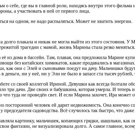
 о себе, где вы в главной роли, находясь внутри этого фильма и
роны, а участвовать в ней от первого лица.
ься на одном, не надо распыляться. Может не хватить энергии.
 долго плакала и никак не могла выйти из этого состояния. У М
пережитой трагедии с мамой, жизнь Марины стала резко меняться
её из дома в бассейн. Там, плавая, она предложила Марине купит
овощи без китайских химикатов, какие продавались в магазинах.
нки, как они с Элей и сыновьями поедут на дачу. Мальчишки буд
в деньги, ни у неё, ни у Эли не было в запасе ста тысяч рублей,
аботе со своей коллегой Ириной. Девушки как всегда болтали об
ыло три дачи. Две своих и бабушкина, которая умерла. И теперь и
го что туда не проведён свет. И если Марина захочет, Ира может о
но посторонний человек ей дарит недвижимость. Она конечно с
председателя садоводства. Всё случилось так быстро, что даже 
тавляла картинку, мальчишек, копающих грядки, шашлыки, как он
свои фантазии, не визуализировала долго. А самое главное, все