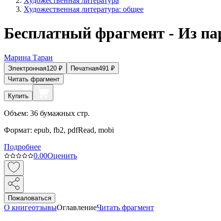
Художественная литература
Художественная литература: общее
Бесплатный фрагмент - Из па
Марина Таран
Электронная
120
₽
Печатная
491
₽
Читать фрагмент
Купить
Объем:
36
бумажных стр.
Формат:
epub, fb2, pdfRead, mobi
Подробнее
0.0
0
Оценить
Пожаловаться
О книге
отзывы
Оглавление
Читать фрагмент