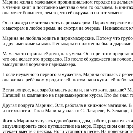
Марина жила в маленьком провинциальном городке на дальнем в
в чтении книг и постоянно мечтала о чём-то большем. В книга
она хочет большего, чем то, что её окружало на тот момент.
Она никогда не хотела стать парикмахером. Парикмахерские в
к мастерам в любое время, не смотря на очередь. Незнакомых к
Марина не любила ходить в парикмахерские. Потому что груб
и другими химикатами. Пеньюары и полотенца были дырявые и 
Мама часто стригла её дома, как умела. Она при этом представ
что она делает это прекрасно. Но после её художеств на голове
выслушивая ворчание парикмахера.
После неудачного первого замужества, Марина осталась с ребё
она жила с ребёнком у родителей, потом папа купил ей небол
Встал вопрос, как зарабатывать деньги, на что жить дальше? М
Наташей за компанию на парикмахерские курсы. Кто бы знал тог
Другая подруга Марины, Эля, работала в книжном магазине. В 
и психологии. Так и Марина узнала о С. Лазареве, В. Зеланде,
Жизнь Марины тянулась однообразно, дом, работа, родительская
визуализировать свое путешествие на море. Перед сном она пред
утекает вместе с песком. Ноги утопают в песке. На поверхнос