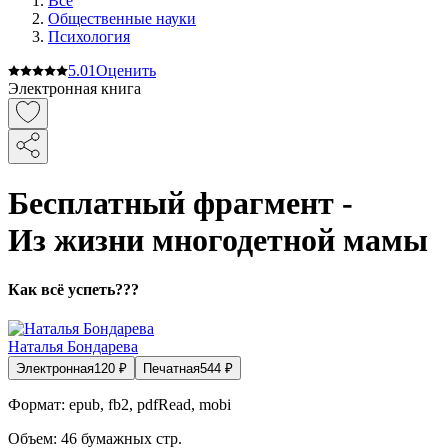
Все
Общественные науки
Психология
5.0
1
Оценить
Электронная книга
Бесплатный фрагмент -
Из жизни многодетной мамы
Как всё успеть???
Наталья Бондарева
Электронная
120
₽
Печатная
544
₽
Формат:
epub, fb2, pdfRead, mobi
Объем:
46
бумажных стр.