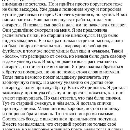
внимания не хотелось. Но и прийти просто поругаться тоже
не было выходом. Уже дома я позвонила мужу и попросила
купить две пачки
сигар
ет. Он очень удивился, но купил. И вот
настал час икс. Наш папа вернулся с работы, отдал мне
сигар
еты. Я позвала сыновей и дала им по пачке этих
сигар
ет.
Они удивлённо смотрели на меня. Я им предложила
распечатать пачки, но старший не шелохнулся. Надо было
видеть младшего. Его как раз только остригли наголо, а одет
он был в широкие штаны типа шаровар и свободную
футболку, к тому же после улицы был ещё и чумазым. Такой
«босяк», что распирало от смеха, но нельзя было дать слабину
и даже улыбнуться. И вот, он рьяно взялся распечатывать
сигар
еты, но ничего не выходило. Я предложила обратиться
к брату за помощью, но он не помог, стоял словно истукан.
Тогда папа немного помог младшему распечатать эту
злополучную пачку. По моему указанию он достал себе
сигар
ету, а одну протянул брату. Взять её пришлось. Я достала
зажигалку, протянула её сыну и попросила показать, как они
умеют прикуривать. Но сын ответил, что там были спички.
Тут-то старший смекнул, в чём дело. Я достала спички,
протянула детям. Младший взял коробок, достал спичинку
и попросил брата помочь. Тот стоял с мокрыми глазами.
Состоялась беседа с выяснением правильности поступка.
Вместе мы выясняли, что старший гробит не только своё
здоровье, но и здоровье младшего брата. Были тогда и слёзы