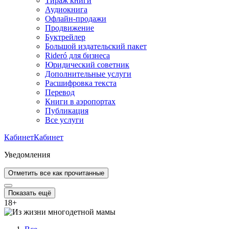
Тираж книги
Аудиокнига
Офлайн-продажи
Продвижение
Буктрейлер
Большой издательский пакет
Rideró для бизнеса
Юридический советник
Дополнительные услуги
Расшифровка текста
Перевод
Книги в аэропортах
Публикация
Все услуги
Кабинет
Кабинет
Уведомления
Отметить все как прочитанные
Показать ещё
18
+