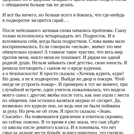
с обещанием больше так не делать.
И всё бы ничего, но больше всего я боялась, что где-нибудь
в подворотне загорится сарай….
После небольшого затишья снова начались проблемы. Сыну
только исполнилось четырнадцать лет.
Подрост
ок. И я
вспоминала себя, когда была
подрост
ком. Слова мамы мало
воспринимались. Если говорили «нельзя», значит это мне
обязательно нужно! А главное такое чувство, что весь мир
против меня, никто меня не понимает. И рядом ни одной
родной души. Нельзя забывать своё детство, свою юность. Я
решила поговорить с сыном не о вреде курения,
а о безопасности! Я просто сказала: «Хочешь
курит
ь, кури!
Но дома, а не в подворотне. Выйди во двор и покури. Чтоб
нигде не устроить пожар». И примерно в тот же момент, при
случайной встрече, один учитель пожаловалась, что видела
моего сына с другом; якобы после того, как они ушли с места
их общения, там остались валяться окурки от
сигар
ет. Да,
возможно это
курил
и они, но ведь они не были пойманы
за руку. Но речь не об этом. Я просто сказала: «Знаю.
Спасибо». На появившееся удивление я ответила скромно,
но сейчас поясню. В то время я уже знала, что сын уйдёт
со школы после девятого класса. И я понимала, что нет
смысла дальше вести борьбу за вред никотина, это грозило