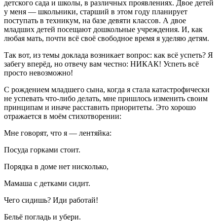
детского сада и школы, в различных проявлениях. Двое детей
у меня —
школьни
ки, старший в этом году планирует
поступать в техникум, на базе девяти классов. А двое
младших детей посещают дошкольные учреждения. И, как
любая мать, почти всё своё свободное время я уделяю детям.
Так вот, из темы доклада возникает вопрос: как всё успеть? Я
забегу вперёд, но отвечу вам честно:
НИКАК! Успеть всё
просто невозможно!
С рождением младшего сына, когда я стала катастрофически
не успевать что-либо делать, мне пришлось изменить своим
принципам и иначе расставить приоритеты. Это хорошо
отражается в моём стихотворении:
Мне говорят, что я — лентяйка:
Посуда горками стоит.
Порядка в доме нет нисколько,
Мамаша с детками сидит.
Чего сидишь? Иди работай!
Бельё погладь и убери.