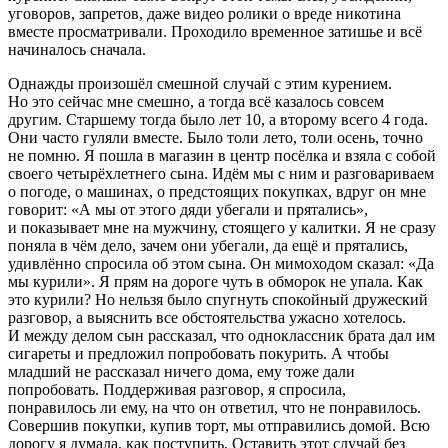
уговоров, запретов, даже видео ролики о вреде никотина
вместе просматривали. Проходило временное затишье и всё
начиналось сначала.
Однажды произошёл смешной случай с этим курением.
Но это сейчас мне смешно, а тогда всё казалось совсем
другим. Старшему тогда было лет 10, а второму всего 4 года.
Они часто гуляли вместе. Было толи лето, толи осень, точно
не помню. Я пошла в магазин в центр посёлка и взяла с собой
своего четырё
хлетн
его сына. Идём мы с ним и разговариваем
о погоде, о машинах, о предстоящих покупках, вдруг он мне
говорит: «А мы от этого дяди убегали и прятались»,
и показывает мне на мужчину, стоящего у калитки. Я не сразу
поняла в чём дело, зачем они убегали, да ещё и прятались,
удивлённо спросила об этом сына. Он мимоходом сказал: «Да
мы
курил
и». Я прям на дороге чуть в обморок не упала. Как
это
курил
и? Но нельзя было спугнуть спокойный дружеский
разговор, а выяснить все обстоятельства ужасно хотелось.
И между делом сын рассказал, что одноклассник брата дал им
сигар
еты и предложил попробовать по
курит
ь. А чтобы
младший не рассказал ничего дома, ему тоже дали
попробовать. Поддерживая разговор, я спросила,
понравилось ли ему, на что он ответил, что не понравилось.
Совершив покупки, купив торт, мы отправились домой. Всю
дорогу я думала, как поступить. Оставить этот случай без