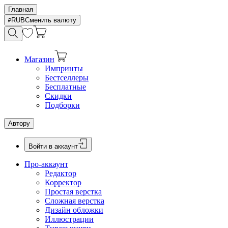
Главная
RUB
Сменить валюту
Магазин
Импринты
Бестселлеры
Бесплатные
Скидки
Подборки
Автору
Войти в аккаунт
Про-аккаунт
Редактор
Корректор
Простая верстка
Сложная верстка
Дизайн обложки
Иллюстрации