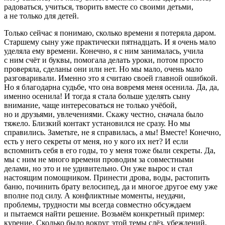
радоваться, учиться, творить вместе со своими детьми,
а не только для детей.
Только сейчас я понимаю, сколько времени я потеряла даром.
Старшему сыну уже практически пятнадцать. И я очень мало
уделяла ему времени. Конечно, я с ним занималась, учила
с ним счёт и буквы, помогала делать уроки, потом просто
проверяла, сделаны они или нет. Но мы мало, очень мало
разговаривали. Именно это я считаю своей главной ошибкой.
Но я благодарна судьбе, что она вовремя меня осенила. Да, да,
именно осенила! И тогда я стала больше уделять сыну
внимание, чаще интересоваться не только учёбой,
но и друзьями, увлечениями. Скажу честно, сначала было
тяжело. Близкий контакт установился не сразу. Но мы
справились. Заметьте, не я справилась, а мы! Вместе! Конечно,
есть у него секреты от меня, но у кого их нет? И если
вспомнить себя в его годы, то у меня тоже были секреты. Да,
мы с ним не много времени проводим за совместными
делами, но это и не удивительно. Он уже вырос и стал
настоящим помощником. Принести дрова, воды, растопить
баню, починить брату велосипед, да и многое другое ему уже
вполне под силу. А конфликтные моменты, неудачи,
проблемы, трудности мы всегда совместно обсуждаем
и пытаемся найти решение. Возьмём конкретный пример:
курение. Сколько было вокруг этой темы слёз, убеждений,