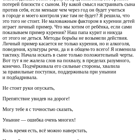
потерей близости с сыном. Ну какой смысл настраивать сына
против себя, если меньше чем через год он будет учиться
в городе и моего контроля уже там не будет? Я решила, что
это того не стоит. Не маловажным фактором в курении детей
играет личный пример. Что мы хотим от ребёнка, если сами
показываем пример курения? Наш папа
курит
и никуда
от этого не деться. Методы борьбы не возымели действия.
Личный пример касается не только курения, но и
алкогол
я,
поведения, культуры речи, да и в общем-то всего! Я изменила
тактику. Начала искать в сыне только положительный черты.
Вот тут я не жалела слов на похвалу, в пределах разумного,
конечно. Подчёркивала его сильные стороны, хвалила
за правильные поступки, поддерживала при унынии
и подбадривала.
Не стоит руки опускать,
Препятствие увидев на дороге!
Могу тебе я с точностью сказать,
Уныние — ошибка очень многих!
Коль время есть, всё можно наверстать,