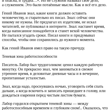
и опасна, и трудна…». Но не службой называл своё дело,
а служением. Это были потаённые мысли. Как и всё его дело.
Гений Иванов знал, какие книги должен оставить
человечеству, и старательно их писал. Знал: сейчас они
никому не нужны. Не предлагал их издателям, не искал
читателей, не публиковал в интернете. Знал: настанет время,
когда написанное понадобится и станет вехой человечества.
Не пытался угадать сроки. Писал книги и придумывал
способы, чтобы они сохранились до нужного момента.
Как гений Иванов имел право на такую причуду.
Теневая зона работоспособности
Писатель Лабор был трудоголиком: ценил каждую рабочую
минутку. Он прекрасно знал, чем заниматься в свежее
утреннее время, в деловитые дневные часы и в вечерние,
пропитанные усталостью.
Знал, когда надо, проснувшись ночью, уговорить себя спать
дальше, а когда вскочить и записать пришедшее в голову, или
дождаться озарения перед чистым листом бумаги.
Лабор гордился открытием теневой зоны — между
работоспособным временем и глубоким сном!.. Оказалось, что