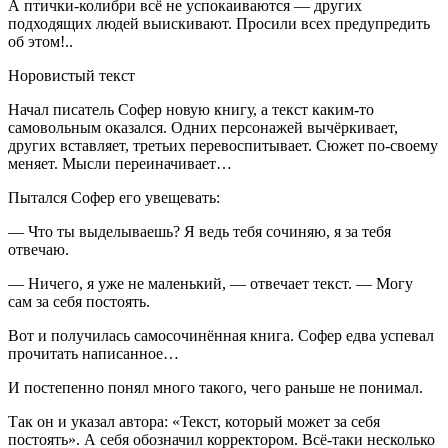
А птички-колибри всё не успокаиваются — других
подходящих людей выискивают. Просили всех предупредить
об этом!..
Норовистый текст
Начал писатель Софер новую книгу, а текст каким-то
самовольным оказался. Одних персонажей вычёркивает,
других вставляет, третьих перевоспитывает. Сюжет по-своему
меняет. Мысли переиначивает…
Пытался Софер его увещевать:
— Что ты выделываешь? Я ведь тебя сочиняю, я за тебя
отвечаю.
— Ничего, я уже не маленький, — отвечает текст. — Могу
сам за себя постоять.
Вот и получилась самосочинённая книга. Софер едва успевал
прочитать написанное…
И постепенно понял много такого, чего раньше не понимал.
Так он и указал автора: «Текст, который может за себя
постоять». А себя обозначил корректором. Всё-таки несколько