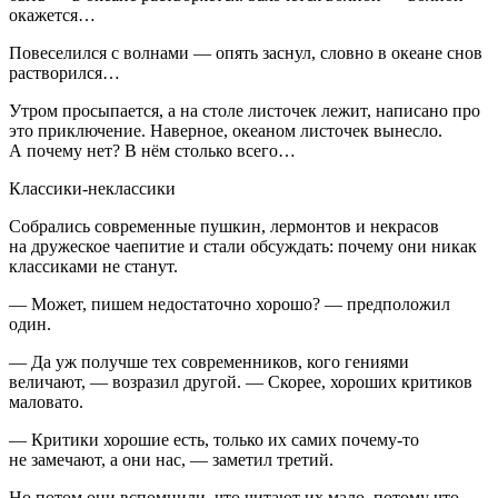
окажется…
Повеселился с волнами — опять заснул, словно в океане снов
растворился…
Утром просыпается, а на столе листочек лежит, написано про
это приключение. Наверное, океаном листочек вынесло.
А почему нет? В нём столько всего…
Классики-неклассики
Собрались современные пушкин, лермонтов и некрасов
на дружеское чаепитие и стали обсуждать: почему они никак
классиками не станут.
— Может, пишем недостаточно хорошо? — предположил
один.
— Да уж получше тех современников, кого гениями
величают, — возразил другой. — Скорее, хороших критиков
маловато.
— Критики хорошие есть, только их самих почему-то
не замечают, а они нас, — заметил третий.
Но потом они вспомнили, что читают их мало, потому что