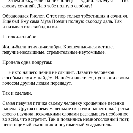
— Зачем хокку, если ты не японец? — удивилась Муза. — По-
своему сочиняй. Даю тебе полную свободу!
Обрадовался Риолет. С тех пор только трёхстишия и сочинял.
Ещё бы! Ему сама Муза Поэзии полную свободу дала. Так
и называл их: свободными.
Птички-колибри
Жили-были птички-колибри. Крошечные-незаметные,
певучие-неслышные, стремительные-неутомимые.
Пропела одна подругам:
— Никто нашего пения не слышит. Давайте человеков
с особым слухом найдём. Напоём-нашепчем, пусть они своим
голосом другим людям передадут.
Так и сделали.
Самая певучая птичка своему человеку крошечные песенки
напела. Другая своему маленькие сказочки нашептала. Третья
своего научила несколькими словами разгадывать необычное
во всём, что встретит. Так и появились немногословный поэт,
неистощимый сказочник и неутомимый угадыватель.