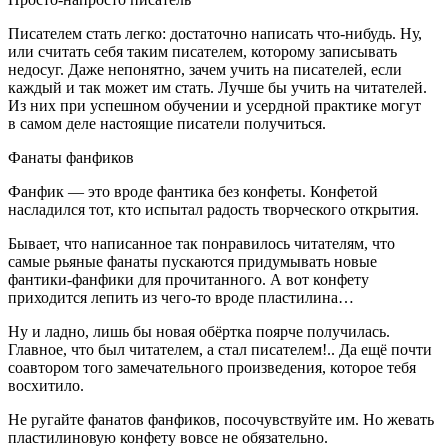
Писателем стать легко: достаточно написать что-нибудь. Ну,
или считать себя таким писателем, которому записывать
недосуг. Даже непонятно, зачем учить на писателей, если
каждый и так может им стать. Лучше бы учить на читателей.
Из них при успешном обучении и усердной практике могут
в самом деле настоящие писатели получиться.
Фанаты фанфиков
Фанфик — это вроде фантика без конфеты. Конфетой
насладился тот, кто испытал радость творческого открытия.
Бывает, что написанное так понравилось читателям, что
самые рьяные фанаты пускаются придумывать новые
фантики-фанфики для прочитанного. А вот конфету
приходится лепить из чего-то вроде пластилина…
Ну и ладно, лишь бы новая обёртка поярче получилась.
Главное, что был читателем, а стал писателем!.. Да ещё почти
соавтором того замечательного произведения, которое тебя
восхитило.
Не ругайте фанатов фанфиков, посочувствуйте им. Но жевать
пластилиновую конфету вовсе не обязательно.