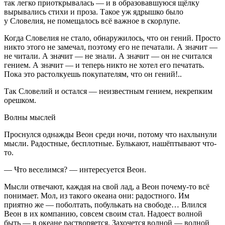
так легко приоткрывалась — и в образовавшуюся щёлку
вырывались стихи и проза. Такое уж ядрышко было
у Словелия, не помещалось всё важное в скорлупе.
Когда Словелия не стало, обнаружилось, что он гений. Просто
никто этого не замечал, поэтому его не печатали. А значит —
не читали. А значит — не знали. А значит — он не считался
гением. А значит — и теперь никто не хотел его печатать.
Пока это растолкуешь покупателям, что он гений!..
Так Словелий и остался — неизвестным гением, некрепким
орешком.
Волны мыслей
Проснулся однажды Веон среди ночи, потому что нахлынули
мысли. Радостные, бесплотные. Булькают, нашёптывают что-
то.
— Что веселимся? — интересуется Веон.
Мысли отвечают, каждая на свой лад, а Веон почему-то всё
понимает. Мол, из такого океана они: радостного. Им
приятно же — поболтать, побулькать на свободе… Влился
Веон в их компанию, совсем своим стал. Надоест волной
быть — в океане растворяется. Захочется волной — волной