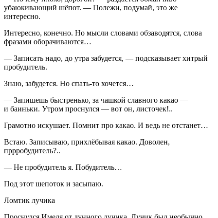
убаюкивающий шёпот. — Полежи, подумай, это же
интересно.
Интересно, конечно. Но мысли словами обзаводятся, слова
фразами оборачиваются…
— Записать надо, до утра забудется, — подсказывает хитрый
пробудитель.
Знаю, забудется. Но спать-то хочется…
— Запишешь быстренько, за чашкой славного какао —
и баиньки. Утром проснулся — вот он, листочек!..
Грамотно искушает. Помнит про какао. И ведь не отстанет…
Встаю. Записываю, прихлёбывая какао. Доволен,
пррробудитель?..
— Не пробудитель я. Побудитель…
Под этот шепоток и засыпаю.
Ломтик лучика
Проснулся Имеля от лунного лучика. Лучик был необычно