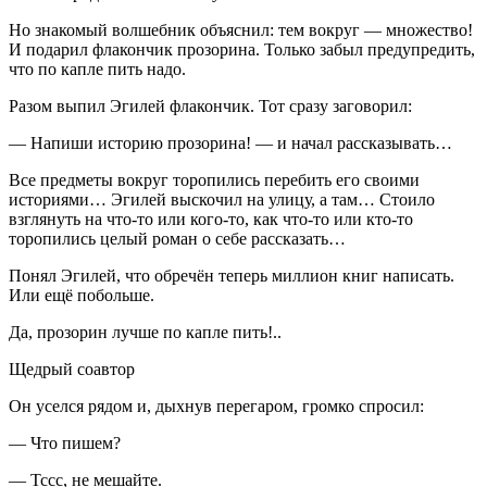
Но знакомый волшебник объяснил: тем вокруг — множество!
И подарил флакончик прозорина. Только забыл предупредить,
что по капле пить надо.
Разом выпил Эгилей флакончик. Тот сразу заговорил:
— Напиши историю прозорина! — и начал рассказывать…
Все предметы вокруг торопились перебить его своими
историями… Эгилей выскочил на улицу, а там… Стоило
взглянуть на что-то или кого-то, как что-то или кто-то
торопились целый роман о себе рассказать…
Понял Эгилей, что обречён теперь миллион книг написать.
Или ещё побольше.
Да, прозорин лучше по капле пить!..
Щедрый соавтор
Он уселся рядом и, дыхнув перегаром, громко спросил:
— Что пишем?
— Тссс, не мешайте.