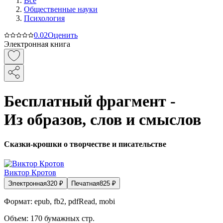
Все
Общественные науки
Психология
0.0
2
Оценить
Электронная книга
Бесплатный фрагмент -
Из образов, слов и смыслов
Сказки-крошки о творчестве и писательстве
Виктор Кротов
Электронная
320
₽
Печатная
825
₽
Формат:
epub, fb2, pdfRead, mobi
Объем:
170
бумажных стр.