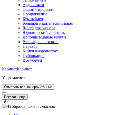
Тираж книги
Аудиокнига
Офлайн-продажи
Продвижение
Буктрейлер
Большой издательский пакет
Rideró для бизнеса
Юридический советник
Дополнительные услуги
Расшифровка текста
Перевод
Книги в аэропортах
Публикация
Все услуги
Кабинет
Кабинет
Уведомления
Отметить все как прочитанные
Показать ещё
18
+