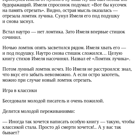
будоражащий. Имеля спросонок подумал: «Вот бы кусочек
на память отрезать». Видно, острая мысль оказалась —
отрезала ломтик лучика. Сунул Имеля его под подушку
и снова заснул.
Встал наутро — нет ломтика. Зато Имеля впервые стишок
сочинил.
Ночью ломтик опять засветился рядом. Имеля хвать его —
и под подушку. Наутро снова стишок сложился… Целую
книгу стихов Имеля насочинял. Назвал её «Ломтик лучика».
Потом лунный ломтик исчез. Но Имеля не расстроился: знал,
что вкус его забыть невозможно. А если остро захотеть,
можно при случае новый ломтик отрезать.
Игра в классики
Беседовали молодой писатель и очень пожилой.
Делится молодой переживаниями:
— Иногда так хочется написать особую книгу — такую, чтобы
классикой стала. Просто дó смерти хочется!.. А у вас так
бывает?