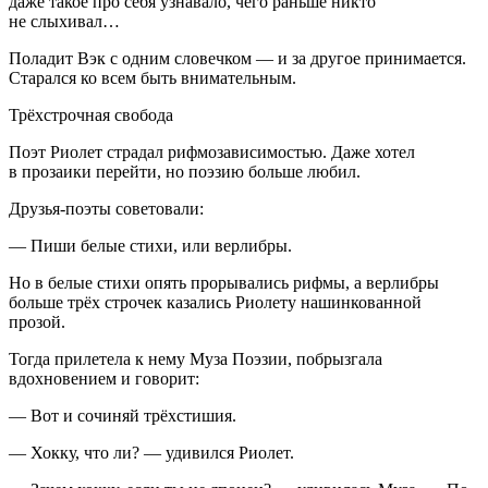
даже такое про себя узнавало, чего раньше никто
не слыхивал…
Поладит Вэк с одним словечком — и за другое принимается.
Старался ко всем быть внимательным.
Трёхстрочная свобода
Поэт Риолет страдал рифмозависимостью. Даже хотел
в прозаики перейти, но поэзию больше любил.
Друзья-поэты советовали:
— Пиши белые стихи, или верлибры.
Но в белые стихи опять прорывались рифмы, а верлибры
больше трёх строчек казались Риолету нашинкованной
прозой.
Тогда прилетела к нему Муза Поэзии, побрызгала
вдохновением и говорит:
— Вот и сочиняй трёхстишия.
— Хокку, что ли? — удивился Риолет.