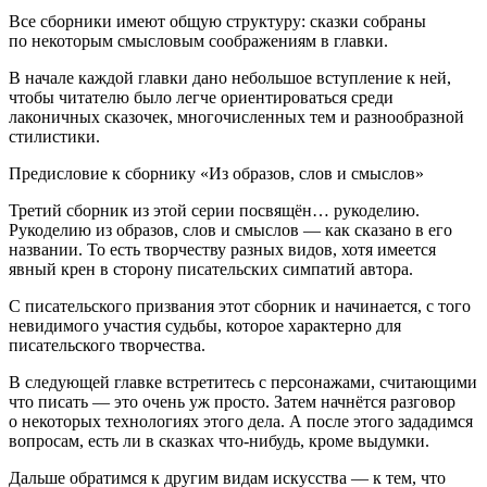
Все сборники имеют общую структуру: сказки собраны
по некоторым смысловым соображениям в главки.
В начале каждой главки дано небольшое вступление к ней,
чтобы читателю было легче ориентироваться среди
лаконичных сказочек, многочисленных тем и разнообразной
стилистики.
Предисловие к сборнику «Из образов, слов и смыслов»
Третий сборник из этой серии посвящён… рукоделию.
Рукоделию из образов, слов и смыслов — как сказано в его
названии. То есть творчеству разных видов, хотя имеется
явный крен в сторону писательских симпатий автора.
С писательского призвания этот сборник и начинается, с того
невидимого участия судьбы, которое характерно для
писательского творчества.
В следующей главке встретитесь с персонажами, считающими
что писать — это очень уж просто. Затем начнётся разговор
о некоторых технологиях этого дела. А после этого зададимся
вопросам, есть ли в сказках что-нибудь, кроме выдумки.
Дальше обратимся к другим видам искусства — к тем, что