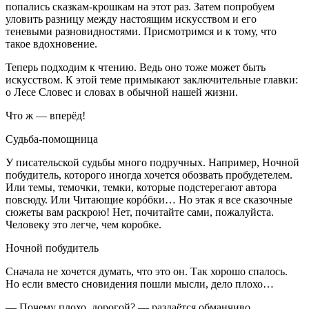
попались сказкам-крошкам на этот раз. Затем попробуем
уловить разницу между настоящим искусством и его
теневыми разновидностями. Присмотримся и к тому, что
такое вдохновение.
Теперь подходим к чтению. Ведь оно тоже может быть
искусством. К этой теме примыкают заключительные главки:
о Лесе Словес и словах в обычной нашей жизни.
Что ж — вперёд!
Судьба-помощница
У писательской судьбы много подручных. Например, Ночной
побудитель, которого иногда хочется обозвать пробудетелем.
Или темы, темочки, темки, которые подстерегают автора
повсюду. Или Читающие корóбки… Но этак я все сказочные
сюжеты вам раскрою! Нет, почитайте сами, пожалуйста.
Человеку это легче, чем коробке.
Ночной побудитель
Сначала не хочется думать, что это он. Так хорошо спалось.
Но если вместо сновидения пошли мысли, дело плохо…
— Почему плохо, дорогой? — раздаётся обманчиво