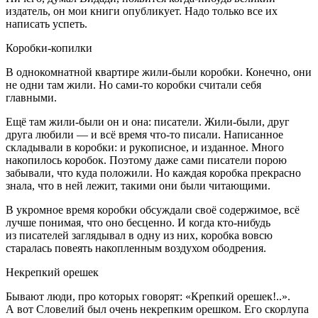
издатель, он мои книги опубликует. Надо только все их
написать успеть.
Коробки-копилки
В однокомнатной квартире жили-были коробки. Конечно, они
не одни там жили. Но сами-то коробки считали себя
главными.
Ещё там жили-были он и она: писатели. Жили-были, друг
друга любили — и всё время что-то писали. Написанное
складывали в коробки: и рукописное, и изданное. Много
накопилось коробок. Поэтому даже сами писатели порою
забывали, что куда положили. Но каждая коробка прекрасно
знала, что в ней лежит, такими они были читающими.
В укромное время коробки обсуждали своё содержимое, всё
лучше понимая, что оно бесценно. И когда кто-нибудь
из писателей заглядывал в одну из них, коробка вовсю
старалась повеять накопленным воздухом ободрения.
Некрепкий орешек
Бывают люди, про которых говорят: «Крепкий орешек!..».
А вот Словелий был очень некрепким орешком. Его скорлупа