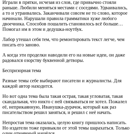
Играли в прятки, исчезая из слов, где привычно стояли
раньше. Любили меняться местами с соседями. Удваивались,
а то и утраивались. Заканчивали совсем не то слово, которое
начинали. Нарушали правила грамматики хуже любого
двоечника. Способов пошалить становилось всё больше…
Помогал им в этом и дедушка-ноутбук.
Лабор утешал себя тем, что ремонтировать текст легче, чем
писать его заново.
А когда эти проделки наводили его на новые идеи, он даже
радовался озорству буквенной детворы.
Беспризорная тема
Разные темы себе выбирают писатели и журналисты. Для
каждой автор находится.
Но вот одна тема была такая острая, такая угловатая, такая
скандальная, что никто с ней связываться не хотел. Пожалел
её, неприкаянную, Иванушка-дурачок, который как раз
писательством решил заняться, и решил с неё начать.
Непростая тема оказалась, целую книгу пришлось написать.
Но издатели тоже привыкли от этой темы шарахаться. Только
один отчаянный нашёлся.