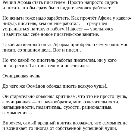
Решил Афома стать писателем. Просто-напросто сидеть
и писать, чтобы сразу было видно: человек работает.
Но деньги тоже надо заработать. Как прочтёт Афома у какого-
нибудь писателя, кем он ещё работал, — сразу шёл
устраиваться на такую работу. Надоест — увольнялся
и вычитывал себе новое писательское занятие.
Такой жизненный опыт Аформа приобрёл: о чём угодно мог
писать со знанием дела. Вот и писал…
Но что какой-то писатель работал писателем, ни у кого
не встретил. Так писателем и не считался.
Очищающая чушь
До чего же Фомáнов обожал писать всякую чушь!..
Он старательно объяснял критикам, что это не просто чушь,
а очищающая — от наукообразия, многозначительности,
напыщенности, педантизма,, сухости, рационализма,
самомнения…
Впрочем, самый вредный критик возражал, что самомнение
и возникает-то иногда от собственной успешной чуши.