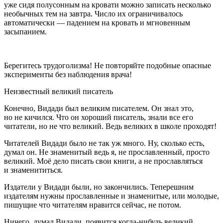
уже сидя полусонным на кровати можно записать несколько
необычных тем на завтра. Число их ограничивалось
автоматически — падением на кровать и мгновенным
засыпанием.
Берегитесь трудоголизма! Не повторяйте подобные опасные
эксперименты без наблюдения врача!
Неизвестный великий писатель
Конечно, Видади был великим писателем. Он знал это,
но не кичился. Что он хороший писатель, знали все его
читатели, но не что великий. Ведь великих в школе проходят!
Читателей Видади было не так уж много. Ну, сколько есть,
думал он. Не знаменитый ведь я, не прославленный, просто
великий. Моё дело писать свои книги, а не прославляться
и знаменититься.
Издатели у Видади были, но закончились. Теперешним
издателям нужны прославленные и знаменитые, или молодые,
пишущие что читателям нравится сейчас, не потом.
Ничего, думал Видади, появится когда-нибудь великий