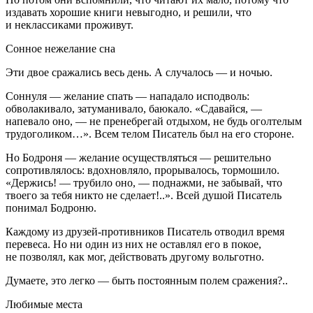
издавать хорошие книги невыгодно, и решили, что
и неклассиками проживут.
Сонное нежелание сна
Эти двое сражались весь день. А случалось — и ночью.
Соннуля — желание спать — нападало исподволь:
обволакивало, затуманивало, баюкало. «Сдавайся, —
напевало оно, — не пренебрегай отдыхом, не будь оголтелым
трудоголиком…». Всем телом Писатель был на его стороне.
Но Бодроня — желание осуществляться — решительно
сопротивлялось: вдохновляло, прорывалось, тормошило.
«Держись! — трубило оно, — поднажми, не забывай, что
твоего за тебя никто не сделает!..». Всей душой Писатель
понимал Бодроню.
Каждому из друзей-противников Писатель отводил время
перевеса. Но ни один из них не оставлял его в покое,
не позволял, как мог, действовать другому вольготно.
Думаете, это легко — быть постоянным полем сражения?..
Любимые места