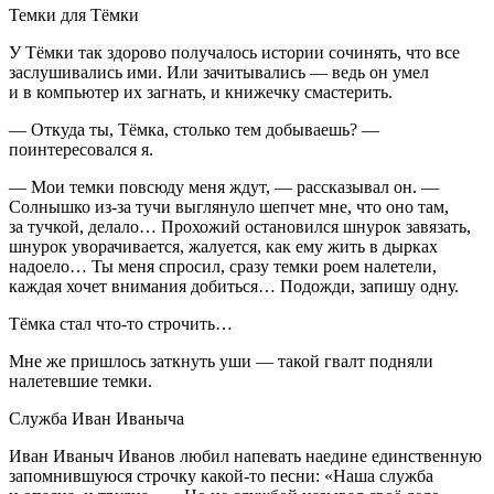
Темки для Тёмки
У Тёмки так здорово получалось истории сочинять, что все
заслушивались ими. Или зачитывались — ведь он умел
и в компьютер их загнать, и книжечку смастерить.
— Откуда ты, Тёмка, столько тем добываешь? —
поинтересовался я.
— Мои темки повсюду меня ждут, — рассказывал он. —
Солнышко из-за тучи выглянуло шепчет мне, что оно там,
за тучкой, делало… Прохожий остановился шнурок завязать,
шнурок уворачивается, жалуется, как ему жить в дырках
надоело… Ты меня спросил, сразу темки роем налетели,
каждая хочет внимания добиться… Подожди, запишу одну.
Тёмка стал что-то строчить…
Мне же пришлось заткнуть уши — такой гвалт подняли
налетевшие темки.
Служба Иван Иваныча
Иван Иваныч Иванов любил напевать наедине единственную
запомнившуюся строчку какой-то песни: «Наша служба