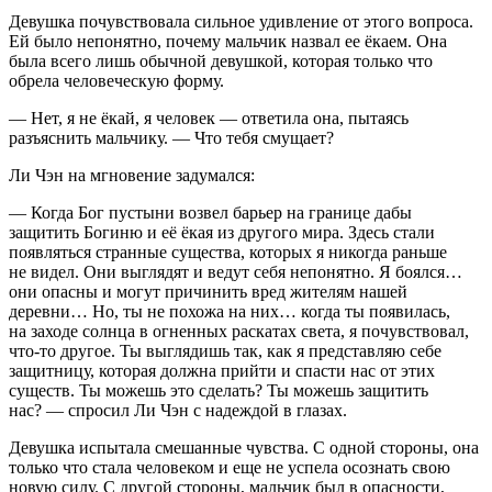
Девушка почувствовала сильное удивление от этого вопроса.
Ей было непонятно, почему мальчик назвал ее ёкаем. Она
была всего лишь обычной девушкой, которая только что
обрела человеческую форму.
— Нет, я не ёкай, я человек — ответила она, пытаясь
разъяснить мальчику. — Что тебя смущает?
Ли Чэн на мгновение задумался:
— Когда Бог пустыни возвел барьер на границе дабы
защитить Богиню и её ёкая из другого мира. Здесь стали
появляться странные существа, которых я никогда раньше
не видел. Они выглядят и ведут себя непонятно. Я боялся…
они опасны и могут причинить вред жителям нашей
деревни… Но, ты не похожа на них… когда ты появилась,
на заходе солнца в огненных раскатах света, я почувствовал,
что-то другое. Ты выглядишь так, как я представляю себе
защитницу, которая должна прийти и спасти нас от этих
существ. Ты можешь это сделать? Ты можешь защитить
нас? — спросил Ли Чэн с надеждой в глазах.
Девушка испытала смешанные чувства. С одной стороны, она
только что стала человеком и еще не успела осознать свою
новую силу. С другой стороны, мальчик был в опасности,