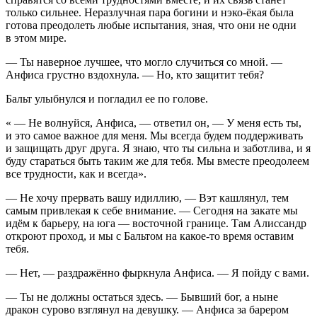
только сильнее. Неразлучная пара богини и нэко-ёкая была
готова преодолеть любые испытания, зная, что они не одни
в этом мире.
— Ты наверное лучшее, что могло случиться со мной. —
Анфиса грустно вздохнула. — Но, кто защитит тебя?
Бальт улыбнулся и погладил ее по голове.
« — Не волнуйся, Анфиса, — ответил он, — У меня есть ты,
и это самое важное для меня. Мы всегда будем поддерживать
и защищать друг друга. Я знаю, что ты сильна и заботлива, и я
буду стараться быть таким же для тебя. Мы вместе преодолеем
все трудности, как и всегда».
— Не хочу прервать вашу идиллию, — Вэт кашлянул, тем
самым привлекая к себе внимание. — Сегодня на закате мы
идём к барьеру, на юга — восточной границе. Там Алиссандр
откроют проход, и мы с Бальтом на какое-то время оставим
тебя.
— Нет, — раздражённо фыркнула Анфиса. — Я пойду с вами.
— Ты не должны остаться здесь. — Бывший бог, а ныне
дракон сурово взглянул на девушку. — Анфиса за барером