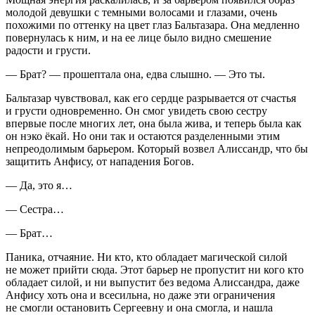
молодой девушки с темными волосами и глазами, очень
похожими по оттенку на цвет глаз Бальтазара. Она медленно
повернулась к ним, и на ее лице было видно смешение
радости и грусти.
— Брат? — прошептала она, едва слышно. — Это ты.
Бальтазар чувствовал, как его сердце разрывается от счастья
и грусти одновременно. Он смог увидеть свою сестру
впервые после многих лет, она была жива, и теперь была как
он нэко ёкай. Но они так и остаются разделенными этим
непреодолимым барьером. Который возвел Алиссандр, что бы
защитить Анфису, от нападения Богов.
— Да, это я…
— Сестра…
— Брат…
Паника, отчаяние. Ни кто, кто обладает магической силой
не может прийти сюда. Этот барьер не пропустит ни кого кто
обладает силой, и ни выпустит без ведома Алиссандра, даже
Анфису хоть она и всесильна, но даже эти ограничения
не смогли остановить Сергеевну и она смогла, и нашла