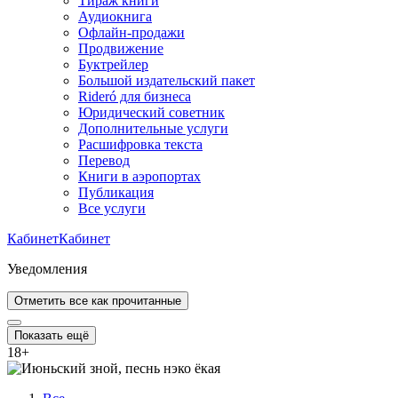
Тираж книги
Аудиокнига
Офлайн-продажи
Продвижение
Буктрейлер
Большой издательский пакет
Rideró для бизнеса
Юридический советник
Дополнительные услуги
Расшифровка текста
Перевод
Книги в аэропортах
Публикация
Все услуги
Кабинет
Кабинет
Уведомления
Отметить все как прочитанные
Показать ещё
18
+