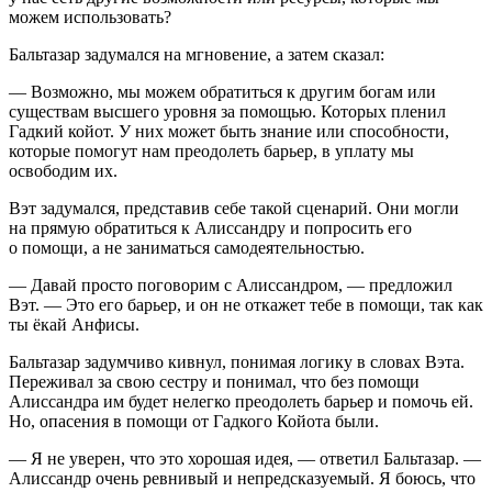
можем использовать?
Бальтазар задумался на мгновение, а затем сказал:
— Возможно, мы можем обратиться к другим богам или
существам высшего уровня за помощью. Которых пленил
Гадкий койот. У них может быть знание или способности,
которые помогут нам преодолеть барьер, в уплату мы
освободим их.
Вэт задумался, представив себе такой сценарий. Они могли
на прямую обратиться к Алиссандру и попросить его
о помощи, а не заниматься самодеятельностью.
— Давай просто поговорим с Алиссандром, — предложил
Вэт. — Это его барьер, и он не откажет тебе в помощи, так как
ты ёкай Анфисы.
Бальтазар задумчиво кивнул, понимая логику в словах Вэта.
Переживал за свою сестру и понимал, что без помощи
Алиссандра им будет нелегко преодолеть барьер и помочь ей.
Но, опасения в помощи от Гадкого Койота были.
— Я не уверен, что это хорошая идея, — ответил Бальтазар. —
Алиссандр очень ревнивый и непредсказуемый. Я боюсь, что