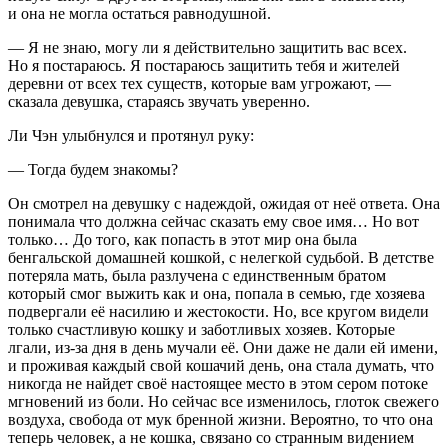
и она не могла остаться равнодушной.
— Я не знаю, могу ли я действительно защитить вас всех.
Но я постараюсь. Я постараюсь защитить тебя и жителей
деревни от всех тех существ, которые вам угрожают, —
сказала девушка, стараясь звучать уверенно.
Ли Чэн улыбнулся и протянул руку:
— Тогда будем знакомы?
Он смотрел на девушку с надеждой, ожидая от неё ответа. Она
понимала что должна сейчас сказать ему свое имя… Но вот
только… До того, как попасть в этот мир она была
бенгальской домашней кошкой, с нелегкой судьбой. В детстве
потеряла мать, была разлучена с единственным братом
который смог выжить как и она, попала в семью, где хозяева
подвергали её
насил
ию и жестокости. Но, все кругом видели
только счастливую кошку и заботливых хозяев. Которые
лгали, из-за дня в день мучали её. Они даже не дали ей имени,
и проживая каждый свой кошачий день, она стала думать, что
никогда не найдет своё настоящее место в этом сером потоке
мгновений из боли. Но сейчас все изменилось, глоток свежего
воздуха, свобода от мук бренной жизни. Вероятно, то что она
теперь человек, а не кошка, связано со странным видением