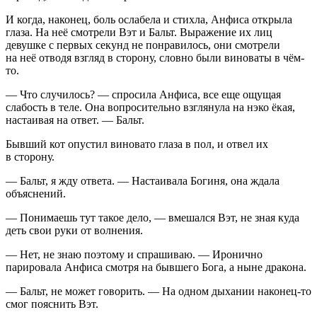
И когда, наконец, боль ослабела и стихла, Анфиса открыла
глаза. На неё смотрели Вэт и Бальт. Выражение их лиц
девушке с первых секунд не понравилось, они смотрели
на неё отводя взгляд в сторону, словно были
вино
ваты в чём-
то.
— Что случилось? — спросила Анфиса, все еще ощущая
слабость в теле. Она вопросительно взглянула на нэко ёкая,
настаивая на ответ. — Бальт.
Бывший кот опустил
вино
вато глаза в пол, и отвел их
в сторону.
— Бальт, я жду ответа. — Настаивала Богиня, она ждала
объяснений.
— Понимаешь тут такое дело, — вмешался Вэт, не зная куда
деть свои руки от волнения.
— Нет, не знаю поэтому и спрашиваю. — Иронично
парировала Анфиса смотря на бывшего Бога, а ныне дракона.
— Бальт, не может говорить. — На одном дыхании наконец-то
смог пояснить Вэт.