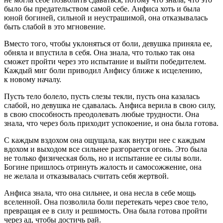
было бы предательством самой себе. Анфиса хоть и была
юной богиней, сильной и неустрашимой, она отказывалась
быть слабой в это мгновение.
Вместо того, чтобы уклоняться от боли, девушка приняла ее,
обняла и впустила в себя. Она знала, что только так она
сможет пройти через это испытание и выйти победителем.
Каждый миг боли приводил Анфису ближе к исцелению,
к новому началу.
Пусть тело болело, пусть слезы текли, пусть она казалась
слабой, но девушка не сдавалась. Анфиса верила в свою силу,
в свою способность преодолевать любые трудности. Она
знала, что через боль приходит успокоение, и она была готова.
С каждым вздохом она ощущала, как внутри нее с каждым
вдохом и выходом все сильнее разгорается огонь. Это была
не только физическая боль, но и испытание ее силы воли.
Богине пришлось отринуть жалость и самосожжение, она
не желала и отказывалась считать себя жертвой.
Анфиса знала, что она сильнее, и она несла в себе мощь
вселенной. Она позволила боли перетекать через свое тело,
превращая ее в силу и решимость. Она была готова пройти
через ад, чтобы достичь рай.