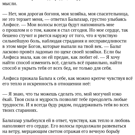
мысли.
— Нет, моя дорогая богиня, моя хозяйка, моя спасительница,
не это терзает меня, — ответил Бальтазар, грустно улыбаясь
Анфисе. — Мои волосы всегда будут напоминать мне
о прошлом и о том, каким я стал сегодня. Но мое сердце, так
бешено стучит и рвется наружу от того, что я чувствую
сильнейшую боль, наблюдая страдания и несправедливости
в этом мире Богов, которые выпали на твой век. — Бальт
ласк
ово провёл ладонью по щеке своей хозяйки. Если бы
Анфиса знала, как он ей предан, как любит её. — Я хочу
найти способ изменить всё, сделать всё правильно, найти
способ и укрыть тебя от всех бед, не только для себя.
Анфиса прижала Бальта к себе, как можно крепче чувствуя всё
его тепло и искренность в отношении неё:
— Я знаю, что ты можешь сделать это, мой могучий нэко
ёкай. Твоя сила и мудрость позволят тебе преодолеть любые
трудности. И я всегда буду рядом, поддерживать тебя во всех
твоих стараниях.
Бальтазар улыбнулся ей в ответ, чувствуя, как тепло и любовь
наполняют его сердце. Его волосы продолжали развеваться
на ветру, мерцающим светом отражая его вечную борьбу