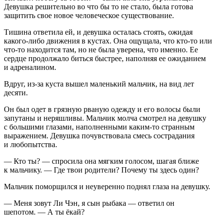
Девушка решительно во что бы то не стало, была готова
защитить свое новое человеческое существование.
Тишина ответила ей, и девушка осталась стоять, ожидая
какого-либо движения в кустах. Она ощущала, что кто-то или
что-то находится там, но не была уверена, что именно. Ее
сердце продолжало биться быстрее, наполняя ее ожиданием
и адреналином.
Вдруг, из-за куста вышел маленький мальчик, на вид лет
десяти.
Он был одет в грязную рваную одежду и его волосы были
запутаны и неряшливы. Мальчик молча смотрел на девушку
с большими глазами, наполненными каким-то странным
выражением. Девушка почувствовала смесь сострадания
и любопытства.
— Кто ты? — спросила она мягким голосом, шагая ближе
к мальчику. — Где твои родители? Почему ты здесь один?
Мальчик поморщился и неуверенно поднял глаза на девушку.
— Меня зовут Ли Чэн, я сын рыбака — ответил он
шепотом. — А ты ёкай?