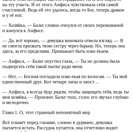
на эту участь. И от этого Анфиса чувствовала себя самой
счастливой. Ведь ей это удалось, когда то Бог, теперь дракон
и у её ног.
— Хозяйка, — Бальт словно очнулся от своих переживаний
и кинулся к Анфисе.
— Да, всё хорошо, — девушка
вино
вата отвела взгляд. — Я
не смогла призвать твою сестру через барьер. Но, теперь она
здесь, за его пределами. Привыкает быть нэко ёкаем.
— Анфиса, — Бальт опустил глаза, — Ты не должна была
подвергать себя такой пытке ради меня.
— Нет, — Богиня погладила нэко екая по волосам. — Ты мой
единственный друг. Кот четыре лапы и хвост…
— Анфиса, я всегда буду рядом, чтобы защищать тебя, ведь ты
моя хозяйка, — Произнес Бальт тихо, голос его звучал глубоко
и мелодично.
Глава 1. О, этот странный непонятный мир
Всё плывёт перед глазами, словно в
дурман
е, девушка
пытается встать. Рассудок путается, она отчетливо видит