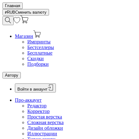
Главная
RUB
Сменить валюту
Магазин
Импринты
Бестселлеры
Бесплатные
Скидки
Подборки
Автору
Войти в аккаунт
Про-аккаунт
Редактор
Корректор
Простая верстка
Сложная верстка
Дизайн обложки
Иллюстрации