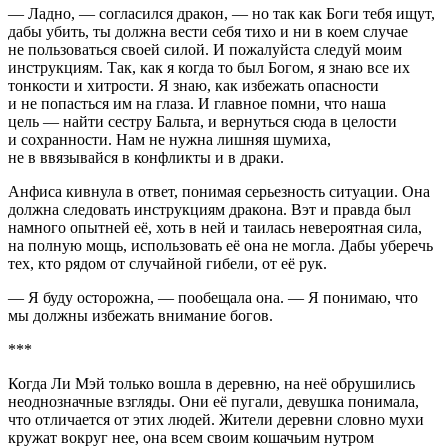
— Ладно, — согласился дракон, — но так как Боги тебя ищут,
дабы убить, ты должна вести себя тихо и ни в коем случае
не пользоваться своей силой. И пожалуйста следуй моим
инструкциям. Так, как я когда то был Богом, я знаю все их
тонкости и хитрости. Я знаю, как избежать опасности
и не попасться им на глаза. И главное помни, что наша
цель — найти сестру Бальта, и вернуться сюда в целости
и сохранности. Нам не нужна лишняя шумиха,
не в ввязывайся в конфликты и в драки.
Анфиса кивнула в ответ, понимая серьезность ситуации. Она
должна следовать инструкциям дракона. Вэт и правда был
намного опытней её, хоть в ней и таилась невероятная сила,
на полную мощь, использовать её она не могла. Дабы уберечь
тех, кто рядом от случайной гибели, от её рук.
— Я буду осторожна, — пообещала она. — Я понимаю, что
мы должны избежать внимание богов.
***
Когда Ли Мэй только вошла в деревню, на неё обрушились
неоднозначные взгляды. Они её пугали, девушка понимала,
что отличается от этих людей. Жители деревни словно мухи
кружат вокруг нее, она всем своим кошачьим нутром