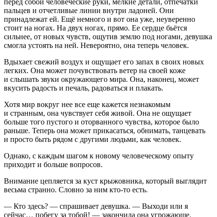
перед собой человеческие руки, мелкие детали, отпечатки
пальцев и отчетливые линии внутри ладоней. Они
принадлежат ей. Ещё немного и вот она уже, неуверенно
стоит на ногах. На двух ногах, прямо. Ее сердце бьётся
сильнее, от новых чувств, ощутив землю под ногами, девушка
смогла устоять на ней. Невероятно, она теперь человек.
Вдыхает свежий воздух и ощущает его запах в своих новых
легких. Она может почувствовать ветер на своей коже
и слышать звуки окружающего мира. Она, наконец, может
вкусить радость и печаль, радоваться и плакать.
Хотя мир вокруг нее все еще кажется незнакомым
и странным, она чувствует себя живой. Она не ощущает
больше того пустого и оторванного чувства, которое было
раньше. Теперь она может прикасаться, обнимать, танцевать
и просто быть рядом с другими людьми, как человек.
Однако, с каждым шагом к новому человеческому опыту
приходит и больше вопросов.
Внимание цепляется за куст крыжовника, который выглядит
весьма странно. Словно за ним кто-то есть.
— Кто здесь? — спрашивает девушка. — Выходи или я
сейчас… побегу за тобой! — закончила она угрожающе.