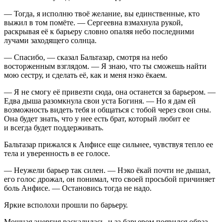
— Тогда, я исполню твоё желание, вы единственные, кто
выжил в том помёте. — Сергеевна взмахнула рукой,
раскрывая её к барьеру словно опаляя небо последними
лучами заходящего солнца.
— Спасибо, — сказал Бальтазар, смотря на небо
восторженным взглядом. — Я знаю, что ты сможешь найти
мою сестру, и сделать её, как и меня нэко ёкаем.
— Я не смогу её привезти сюда, она останется за барьером. —
Едва дыша разомкнула свои уста Богиня. — Но я дам ей
возможность видеть тебя и общаться с тобой через свои сны.
Она будет знать, что у нее есть брат, который любит ее
и всегда будет поддерживать.
Бальтазар прижался к Анфисе еще сильнее, чувствуя тепло ее
тела и уверенность в ее голосе.
— Неужели барьер так силен. — Нэко ёкай почти не дышал,
его голос дрожал, он понимал, что своей просьбой причиняет
боль Анфисе. — Остановись тогда не надо.
Яркие всполохи прошли по барьеру.
Мощная энергия раскалилась, и за барьером появился образ