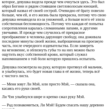
которое, девушка видела прежде чем очнуться здесь. Это был
образ Богини и рядом стоявшим светловолосым юношей,
который назвал её своей сестрой. Очевидно её брату повезло
больше, чем ей, и его жизнь была прекрасна, потому что свою
девушка ненавидела из-за унижений, а больше всего её злила
собственная беспомощность. Потому что каждая её попытка
сопротивления каралась сломанными лапами, и другими
увечьями. И прежде чем случилось её прекрасное
преображение в человека дарующее свободу, она доживала
последние минуты своей жизни, выброшенная на проезжую
часть, после очередного издевательства. Если замереть
на мгновение, и облизнуть губы то на них можно было
ощутить вкус собственной крови, который служил
напоминанием о той боли которую пришлось испытать.
Девушка посмотрела на руку, которую протянул ей мальчик,
и улыбнулась, это будет новая глава в её жизни, теперь всё
с чистого листа.
— Меня зовут Ли Мэй, или просто Мэй, — сказала она,
касаясь его руки своей.
Ли Чэн улыбнулся шире и крепко сжал руку Мэй.
— Рад познакомиться, Ли Мэй! Будем спасать нашу деревню