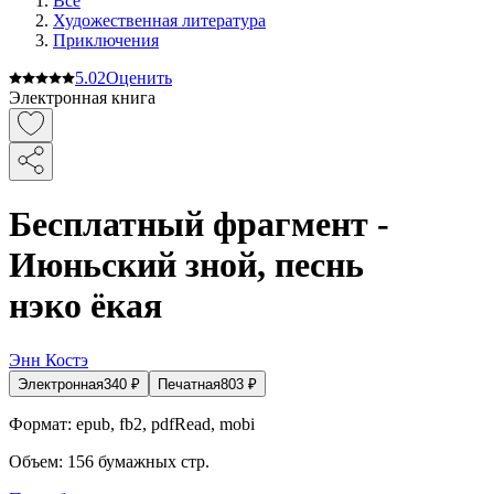
Все
Художественная литература
Приключения
5.0
2
Оценить
Электронная книга
Бесплатный фрагмент -
Июньский зной, песнь
нэко ёкая
Энн Костэ
Электронная
340
₽
Печатная
803
₽
Формат:
epub, fb2, pdfRead, mobi
Объем:
156
бумажных стр.