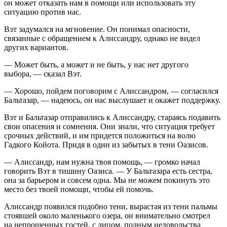
он может отказать нам в помощи или использовать эту
ситуацию против нас.
Вэт задумался на мгновение. Он понимал опасности,
связанные с обращением к Алиссандру, однако не видел
других вариантов.
— Может быть, а может и не быть, у нас нет другого
выбора, — сказал Вэт.
— Хорошо, пойдем поговорим с Алиссандром, — согласился
Бальтазар, — надеюсь, он нас выслушает и окажет поддержку.
Вэт и Бальтазар отправились к Алиссандру, стараясь подавить
свои опасения и сомнения. Они знали, что ситуация требует
срочных действий, и им придется положиться на волю
Гадкого Койота. Придя в один из забытых в тени Оазисов.
— Алиссандр, нам нужна твоя помощь, — громко начал
говорить Вэт в тишину Оазиса. — У Бальтазара есть сестра,
она за барьером и совсем одна. Мы не можем покинуть это
место без твоей помощи, чтобы ей помочь.
Алиссандр появился подобно тени, вырастая из тени пальмы
стоявшей около маленького озера, он внимательно смотрел
на непрошенных гостей, с лицом, полным недовольства