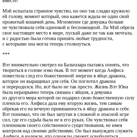
вместе!
Мэй испытала странное чувство, но оно так сладко кружило
ей голову, момент который, она кажется ждала не один свой
прожитый кошачий день. Мгновение где девушка больше
не чувствовала себя одинокой и беспомощной. Ли Мэй обрела
свое настоящее место в мире, пускай даже не так как мечтала,
и с радостью была готова принять любые трудности,
с которыми она могла теперь столкнуться.
***
Вэт внимательно смотрел на Бальтазара пытаясь понять, что
твориться в голове нэко ёкая. В тот момент когда Анфиса
поместила след его божественной энергии в яйцо дракона,
которое он выращивал для себя. Он поглотил дракона
и переродился. Но, всё было не так просто. Жизнь Вэт Юна
была неразрывно теперь связана с яйцом, а девушка
из другого мира которой он подарил свою божественную силу
пленила его. Анфиса дала ему вторую жизнь, тем самым
обрекая его на вечную привязанность к яйцу дракона и себе.
Вэт понимал, что он был запутан в сложной и опасной игре
сил, где его судьба была не в его руках. Он чувствовал себя
пленником своего собственного существования, не имея
контроля над своими действиями. Он был вынужден служить
Анфисе, в надежде, что однажды сможет освободиться