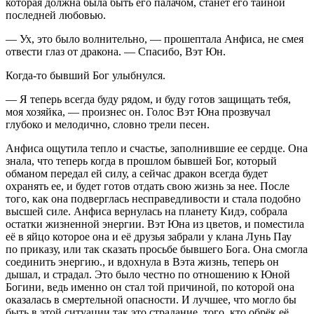
которая должна была быть его палачом, станет его тайной
последней любовью.
— Ух, это было волнительно, — прошептала Анфиса, не смея
отвести глаз от дракона. — Спасибо, Вэт Юн.
Когда-то бывший Бог улыбнулся.
— Я теперь всегда буду рядом, и буду готов защищать тебя,
моя хозяйка, — произнес он. Голос Вэт Юна прозвучал
глубоко и мелодично, словно трели песен.
Анфиса ощутила тепло и счастье, заполнившие ее сердце. Она
знала, что теперь когда в прошлом бывшей Бог, который
обманом передал ей силу, а сейчас дракон всегда будет
охранять ее, и будет готов отдать свою жизнь за нее. После
того, как она подверглась несправедливости и стала подобно
высшей силе. Анфиса вернулась на планету Кидэ, собрала
остатки жизненной энергии. Вэт Юна из цветов, и поместила
её в яйцо которое она и её друзья забрали у клана Лунь Пау
по приказу, или так сказать просьбе бывшего Бога. Она смогла
соединить энергию., и вдохнула в Вэта жизнь, теперь он
дышал, и страдал. Это было честно по отношению к Юной
Богини, ведь именно он стал той причиной, по которой она
оказалась в смертельной опасности. И лучшее, что могло бы
быть в этой ситуации так это страдание, того, кто обрёк её