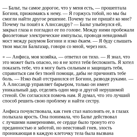
— Бальт, ты самое дорогое, что у меня есть, — прошептала
Богиня, прижимаясь к нему. — Я горжусь тобой, но мы бы
смогли найти другое решение. Почему ты не пришёл ко мне?
Почему ты пошёл к Алиссандру? — Бальт улыбнулся ей,
закрыл глаза и погладил ее по голове. Между ними пробежали
фиолетовые электрические импульсы, проводя невидимый
мост между разумом Богини и нэко ёкаем. — Я буду слышать
твои мысли Бальтазар, говори со мной, через них.
« — Анфиса, моя хозяйка, — ответил он тихо. — Я знал, что
это может быть опасно, но я не хотел тебя беспокоить. Я хотел
показать тебе, что я могу быть сильным и защищать тебя,
справиться сам без твоей помощи, дабы не причинять тебе
боль. — Нэко ёкай отстранился от Богини, разводя руками. —
А Алиссандр управляет барьером, только он имеет
уникальный дар, отделять один мир и другой нерушимой
стеной. Он согласился помочь нам. Я думал, что это лучший
способ решить свою проблему и найти сестру.
Анфиса почувствовала, как гнев стал наполнять ее, в глазах
полыхала ярость. Она понимала, что Бальт действовал
с лучшими намерениями, ее сердце было тронуто его
преданностью и заботой, но неистовый гнев, злость
проникающая в каждую клеточку тела была вызвана