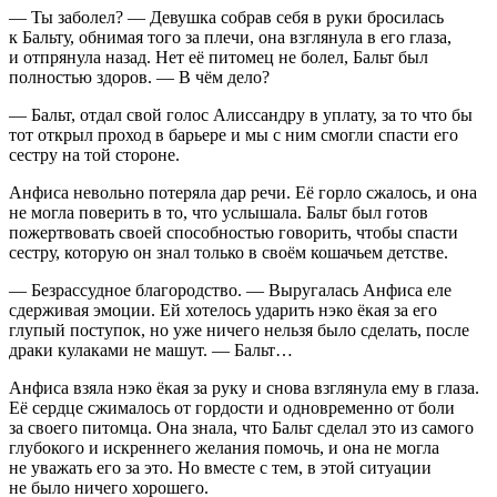
— Ты заболел? — Девушка собрав себя в руки бросилась
к Бальту, обнимая того за плечи, она взглянула в его глаза,
и отпрянула назад. Нет её питомец не болел, Бальт был
полностью здоров. — В чём дело?
— Бальт, отдал свой голос Алиссандру в уплату, за то что бы
тот открыл проход в барьере и мы с ним смогли спасти его
сестру на той стороне.
Анфиса невольно потеряла дар речи. Её горло сжалось, и она
не могла поверить в то, что услышала. Бальт был готов
пожертвовать своей способностью говорить, чтобы спасти
сестру, которую он знал только в своём кошачьем детстве.
— Безрассудное благородство. — Выругалась Анфиса еле
сдерживая эмоции. Ей хотелось ударить нэко ёкая за его
глупый поступок, но уже ничего нельзя было сделать, после
драки кулаками не машут. — Бальт…
Анфиса взяла нэко ёкая за руку и снова взглянула ему в глаза.
Её сердце сжималось от гордости и одновременно от боли
за своего питомца. Она знала, что Бальт сделал это из самого
глубокого и искреннего желания помочь, и она не могла
не уважать его за это. Но вместе с тем, в этой ситуации
не было ничего хорошего.