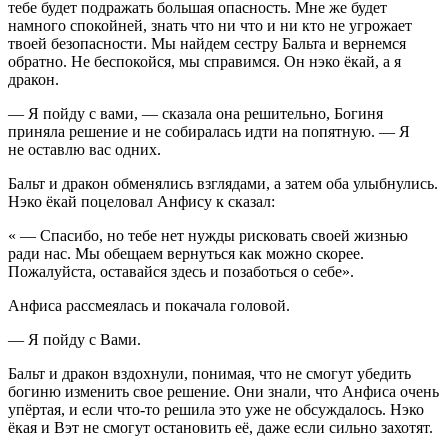
тебе будет подражать большая опасность. Мне же будет
намного спокойней, знать что ни что и ни кто не угрожает
твоей безопасности. Мы найдем сестру Бальта и вернемся
обратно. Не беспокойся, мы справимся. Он нэко ёкай, а я
дракон.
— Я пойду с вами, — сказала она решительно, Богиня
приняла решение и не собиралась идти на попятную. — Я
не оставлю вас одних.
Бальт и дракон обменялись взглядами, а затем оба улыбнулись.
Нэко ёкай по
целов
ал Анфису к сказал:
« — Спасибо, но тебе нет нужды рисковать своей жизнью
ради нас. Мы обещаем вернуться как можно скорее.
Пожалуйста, оставайся здесь и позаботься о себе».
Анфиса рассмеялась и покачала головой.
— Я пойду с Вами.
Бальт и дракон вздохнули, понимая, что не смогут убедить
богиню изменить свое решение. Они знали, что Анфиса очень
упёртая, и если что-то решила это уже не обсуждалось. Нэко
ёкая и Вэт не смогут остановить её, даже если сильно захотят.