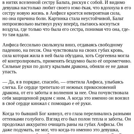
в нитях вселенной сестру Бальта, рискуя с собой. И видимо
девушка настолько любит своего нэко ёкая, что вдохнула в его
сестру новую жизнь. в Анфисе кроется невероятная сила,
но она причина боли. Картинка стала неустойчивой, Бальт
непроизвольно вытянул руку вперёд, пытаюсь коснуться
воздуха, где только что была его сестра, понимая что она, где-
то там вдали.
Анфиса бессильно скользнула вниз, отдаваясь свободному
падению, на песок. Она чувствовала на своих губах кровь,
сила которая жила в ней была обуздана, хоть Сергеевна могла
её контролировать, применять бездумно было её опрометчиво.
Сильные руки по долгу крыльям дракона, обняли ее не давая
упасть.
— Да, я в порядке, спасибо, — ответила Анфиса, улыбаясь
слегка. Ее сердце трепетало от нежных прикосновений
дракона, от его заботы и волнения за нее. Она почувствовала
себя защищенной рядом с ним. А когда это именно он вонзил
в своё сердце кинжал с помощью е её руки.
Когда то бывший Бог кивнул, его глаза переливались разными
оттенками голубого. Взгляд его был полон тепла и заботы. Он
продолжал аккуратно очищать раны на губах Анфисы. Он
даже подумать, не мог, что когда-то именно это девушка,