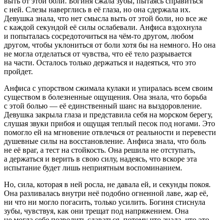
выть от этой боли. Богиня сжала зубы, пытаясь справиться
с ней. Слезы наверглись в её глаза, но она сдержала их.
Девушка знала, что нет смысла выть от этой боли, но все же
с каждой секундой её силы ослабевали. Анфиса вздохнула
и попыталась сосредоточиться на чём-то другом, любом
другом, чтобы уклониться от боли хотя бы на немного. Но она
не могла отделаться от чувства, что её тело разрывается
на части. Осталось только держаться и надеяться, что это
пройдет.
Анфиса с упорством сжимала кулаки и упиралась всем своим
существом в болезненные ощущения. Она знала, что борьба
с этой болью — её единственный шанс на выздоровление.
Девушка закрыла глаза и представила себя на морском берегу,
слушая звуки прибоя и ощущая теплый песок под ногами. Это
помогло ей на мгновение отвлечься от реальности и перевести
душевные силы на восстановление. Анфиса знала, что боль
не её враг, а тест на стойкость. Она решила не отступать,
а держаться и верить в свою силу, надеясь, что вскоре эта
испытание будет лишь неприятным воспоминанием.
Но, сила, которая в ней росла, не давала ей, и секунды покоя.
Она разливалась внутри неё подобно огненной лаве, жар её,
ни что ни могло погасить, только усилить. Богиня стиснула
зубы, чувствуя, как они трещат под напряжением. Она
не могла себе позволить сдаваться, потому что знала, что это