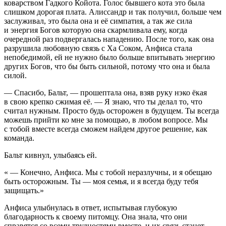
коварством Гадкого Койота. Голос бывшего кота это была
слишком дорогая плата. Алиссандр и так получил, больше чем
заслуживал, это была она и её симпатия, а так же сила
и энергия Богов которую она скармливала ему, когда
очередной раз подвергалась нападению. После того, как она
разрушила любовную связь с Ха Соком, Анфиса стала
непобедимой, ей не нужно было больше впитывать энергию
других Богов, что бы быть сильной, потому что она и была
силой.
— Спасибо, Бальт, — прошептала она, взяв руку нэко ёкая
в свою крепко сжимая её. — Я знаю, что ты делал то, что
считал нужным. Просто будь осторожен в будущем. Ты всегда
можешь прийти ко мне за помощью, в любом вопросе. Мы
с тобой вместе всегда сможем найдем другое решение, как
команда.
Бальт кивнул, улыбаясь ей.
« — Конечно, Анфиса. Мы с тобой неразлучны, и я обещаю
быть осторожным. Ты — моя семья, и я всегда буду тебя
защищать.»
Анфиса улыбнулась в ответ, испытывая глубокую
благодарность к своему питомцу. Она знала, что они
справятся со всеми трудностями вместе, и их связь станет