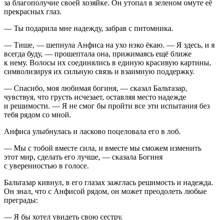
за благополучие своей хозяйке. Он утопал в зеленом омуте её
прекрасных глаз.
— Ты подарила мне надежду, забрав с питомника.
— Тише, — шепнула Анфиса на ухо нэко ёкаю. — Я здесь, и я
всегда буду, — прошептала она, прижимаясь ещё ближе
к нему. Волосы их соединялись в единую красивую картины,
символизируя их сильную связь и взаимную поддержку.
— Спасибо, моя любимая богиня, — сказал Бальтазар,
чувствуя, что грусть исчезает, оставляя место надежде
и решимости. — Я не смог бы пройти все эти испытания без
тебя рядом со мной.
Анфиса улыбнулась и
ласк
ово по
целов
ала его в лоб.
— Мы с тобой вместе сила, и вместе мы сможем изменить
этот мир, сделать его лучше, — сказала Богиня
с уверенностью в голосе.
Бальтазар кивнул, в его глазах зажглась решимость и надежда.
Он знал, что с Анфисой рядом, он может преодолеть любые
преграды:
— Я бы хотел увидеть свою сестру.