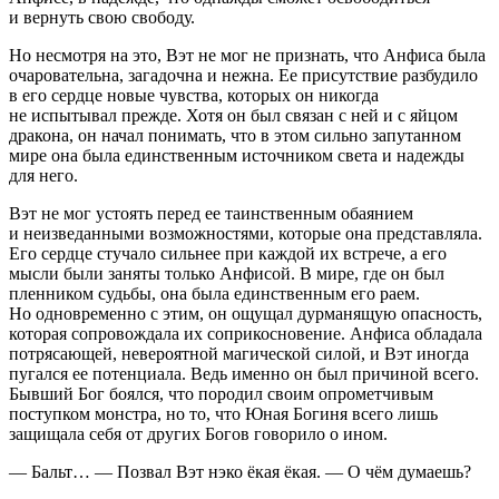
и вернуть свою свободу.
Но несмотря на это, Вэт не мог не признать, что Анфиса была
очаровательна, загадочна и нежна. Ее присутствие разбудило
в его сердце новые чувства, которых он никогда
не испытывал прежде. Хотя он был связан с ней и с яйцом
дракона, он начал понимать, что в этом сильно запутанном
мире она была единственным источником света и надежды
для него.
Вэт не мог устоять перед ее таинственным обаянием
и неизведанными возможностями, которые она представляла.
Его сердце стучало сильнее при каждой их встрече, а его
мысли были заняты только Анфисой. В мире, где он был
пленником судьбы, она была единственным его раем.
Но одновременно с этим, он ощущал
дурман
ящую опасность,
которая сопровождала их соприкосновение. Анфиса обладала
потрясающей, невероятной магической силой, и Вэт иногда
пугался ее потенциала. Ведь именно он был причиной всего.
Бывший Бог боялся, что породил своим опрометчивым
поступком монстра, но то, что Юная Богиня всего лишь
защищала себя от других Богов говорило о ином.
— Бальт… — Позвал Вэт нэко ёкая ёкая. — О чём думаешь?