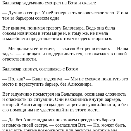
Бальтазар задумчиво смотрел на Вэта и сказал:
— Думаю о сестре. У неё теперь есть человеческое тело. И она
там за барьером совсем одна.
Вэт кивнул, понимая тревогу Бальтазара. Ведь она была
совсем новичком в этом мире и, к тому же, не имела
и малейшего представления о том что здесь твориться.
— Мы должны ей помочь, — сказал Вэт решительно. — Наша
задача — защищать и поддерживать тех, кто оказался в нашей
ответственности.
Бальтазар кивнул, соглашаясь с Вэтом.
— Но, как? — Бальт вздохнул. — Мы не сможем покинуть это
место и переступить барьер, без Алиссандра.
Вэт задумчиво посмотрел на Бальтазара, осознавая сложность
и опасность их ситуации. Они находились внутри барьера,
который Алиссандр создал для защиты девушки-богини, и без
его помощи им не удастся выйти из этого места.
— Да, без Алиссандра мы не сможем преодолеть барьер
и помочь твоей сестре, — согласился Вэт. — Но, может быть,
у нас есть другие возможности или ресурсы, которые мы