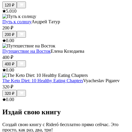
120
₽
5.0
10
Путь к солнцу
Андрей Татур
200
₽
200
₽
0.0
0
Путешествие на Восток
Елена Козодаева
400
₽
400
₽
0.0
0
The Keto Diet: 10 Healthy Eating Chapters
Vyacheslav Pigarev
320
₽
320
₽
0.0
0
Издай свою книгу
Создай свою книгу с Rideró бесплатно прямо сейчас. Это
просто, как раз, два, три!