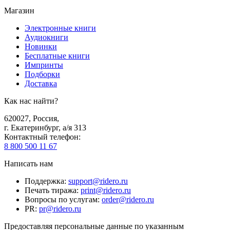
Магазин
Электронные книги
Аудиокниги
Новинки
Бесплатные книги
Импринты
Подборки
Доставка
Как нас найти?
620027
,
Россия
,
г. Екатеринбург, а/я 313
Контактный телефон
:
8 800 500 11 67
Написать нам
Поддержка
:
support@ridero.ru
Печать тиража
:
print@ridero.ru
Вопросы по услугам
:
order@ridero.ru
PR
:
pr@ridero.ru
Предоставляя персональные данные по указанным