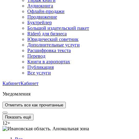
Тираж книги
Аудиокнига
Офлайн-продажи
Продвижение
Буктрейлер
Большой издательский пакет
Rideró для бизнеса
Юридический советник
Дополнительные услуги
Расшифровка текста
Перевод
Книги в аэропортах
Публикация
Все услуги
Кабинет
Кабинет
Уведомления
Отметить все как прочитанные
Показать ещё
12
+