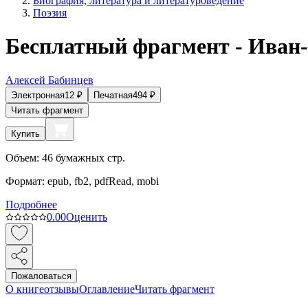
Биография, литература и литературоведение
Поэзия
Бесплатный фрагмент - Иван-
Алексей Бабинцев
Электронная
12
₽
Печатная
494
₽
Читать фрагмент
Купить
Объем:
46
бумажных стр.
Формат:
epub, fb2, pdfRead, mobi
Подробнее
0.0
0
Оценить
Пожаловаться
О книге
отзывы
Оглавление
Читать фрагмент