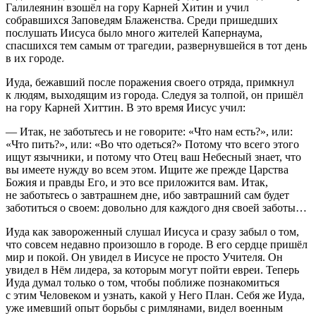
Галилеянин взошёл на гору Карней Хитин и учил
собравшихся Заповедям Блаженства. Среди пришедших
послушать Иисуса было много жителей Капернаума,
спасшихся тем самым от трагедии, развернувшейся в тот день
в их городе.
Иуда, бежавший после поражения своего отряда, примкнул
к людям, выходящим из города. Следуя за толпой, он пришёл
на гору Карней Хиттин. В это время Иисус учил:
— Итак, не заботьтесь и не говорите: «Что нам есть?», или:
«Что пить?», или: «Во что одеться?» Потому что всего этого
ищут язычники, и потому что Отец ваш Небесный знает, что
вы имеете нужду во всем этом. Ищите же прежде Царства
Божия и правды Его, и это все приложится вам. Итак,
не заботьтесь о завтрашнем дне, ибо завтрашний сам будет
заботиться о своем: довольно для каждого дня своей заботы…
Иуда как завороженный слушал Иисуса и сразу забыл о том,
что совсем недавно произошло в городе. В его сердце пришёл
мир и покой. Он увидел в Иисусе не просто Учителя. Он
увидел в Нём лидера, за которым могут пойти евреи. Теперь
Иуда думал только о том, чтобы поближе познакомиться
с этим Человеком и узнать, какой у Него План. Себя же Иуда,
уже имевший опыт борьбы с римлянами, видел военным