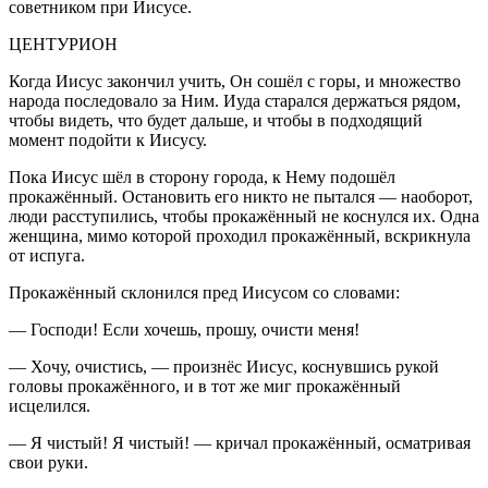
советником при Иисусе.
ЦЕНТУРИОН
Когда Иисус закончил учить, Он сошёл с горы, и множество
народа последовало за Ним. Иуда старался держаться рядом,
чтобы видеть, что будет дальше, и чтобы в подходящий
момент подойти к Иисусу.
Пока Иисус шёл в сторону города, к Нему подошёл
прокажённый. Остановить его никто не пытался — наоборот,
люди расступились, чтобы прокажённый не коснулся их. Одна
женщина, мимо которой проходил прокажённый, вскрикнула
от испуга.
Прокажённый склонился пред Иисусом со словами:
— Господи! Если хочешь, прошу, очисти меня!
— Хочу, очистись, — произнёс Иисус, коснувшись рукой
головы прокажённого, и в тот же миг прокажённый
исцелился.
— Я чистый! Я чистый! — кричал прокажённый, осматривая
свои руки.