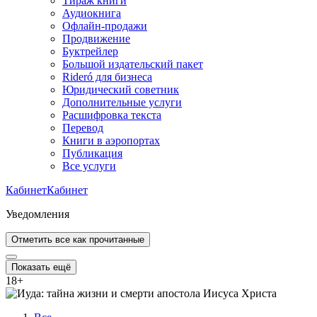
Тираж книги
Аудиокнига
Офлайн-продажи
Продвижение
Буктрейлер
Большой издательский пакет
Rideró для бизнеса
Юридический советник
Дополнительные услуги
Расшифровка текста
Перевод
Книги в аэропортах
Публикация
Все услуги
Кабинет
Кабинет
Уведомления
Отметить все как прочитанные
Показать ещё
18
+