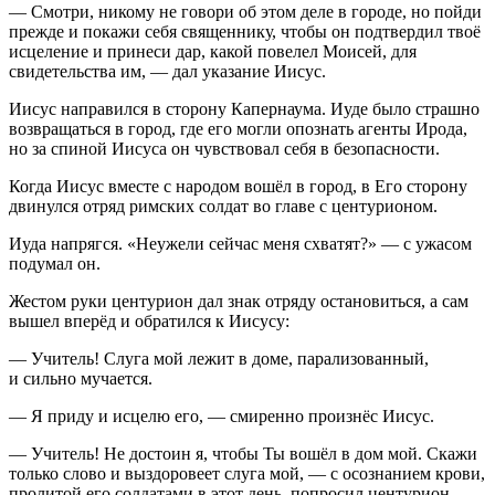
— Смотри, никому не говори об этом деле в городе, но пойди
прежде и покажи себя священнику, чтобы он подтвердил твоё
исцеление и принеси дар, какой повелел Моисей, для
свидетельства им, — дал указание Иисус.
Иисус направился в сторону Капернаума. Иуде было страшно
возвращаться в город, где его могли опознать агенты Ирода,
но за спиной Иисуса он чувствовал себя в безопасности.
Когда Иисус вместе с народом вошёл в город, в Его сторону
двинулся отряд римских солдат во главе с центурионом.
Иуда напрягся. «Неужели сейчас меня схватят?» — с ужасом
подумал он.
Жестом руки центурион дал знак отряду остановиться, а сам
вышел вперёд и обратился к Иисусу:
— Учитель! Слуга мой лежит в доме, парализованный,
и сильно мучается.
— Я приду и исцелю его, — смиренно произнёс Иисус.
— Учитель! Не достоин я, чтобы Ты вошёл в дом мой. Скажи
только слово и выздоровеет слуга мой, — с осознанием крови,
пролитой его солдатами в этот день, попросил центурион.