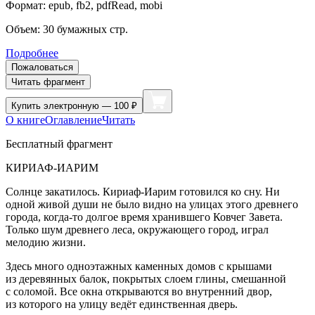
Формат:
epub, fb2, pdfRead, mobi
Объем:
30
бумажных стр.
Подробнее
Пожаловаться
Читать фрагмент
Купить
электронную — 100 ₽
О книге
Оглавление
Читать
Бесплатный фрагмент
КИРИАФ-ИАРИМ
Солнце закатилось. Кириаф-Иарим готовился ко сну. Ни
одной живой души не было видно на улицах этого древнего
города, когда-то долгое время хранившего Ковчег Завета.
Только шум древнего леса, окружающего город, играл
мелодию жизни.
Здесь много одноэтажных каменных домов с крышами
из деревянных балок, покрытых слоем глины, смешанной
с соломой. Все окна открываются во внутренний двор,
из которого на улицу ведёт единственная дверь.