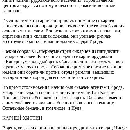
кипит жизнь трудолюбивого населения. Город является
центром округа, а потому в нем стоит римский военный
гарнизон.
Именно римский гарнизон привлёк внимание сикариев.
Напасть на него и спровоцировать восстание евреев было их
основным замыслом. Вооруженные короткими кинжалами,
спрятанными в складках одежды, они убивали римлян
и сотрудничавших с ними подданных царя Ирода.
Езекия собрал в Капернауме отряд сикариев из пятидесяти
четырех человек. В течение недели сикарии орудовали
в Капернауме, каждый день убивая по четыре-шесть человек
в разных частях города. Собранное римское оружие в конце
недели они обратили против отряда римлян, вышедших
из гарнизона в город для его зачистки от сикариев.
Во время столкновения Езекия был схвачен агентами Ирода,
которые передали его центуриону по имени Гай Кассий
Лонгин. Езекия был казнен в тот же день. Варавва, а вместе
с ним ещё шесть сикариев, были отправлены в темницу.
Остальные бежали, в том числе, и Иуда.
КАРНЕЙ
ХИТТИН
В день, когда сикарии напали на отряд римских солдат, Иисус