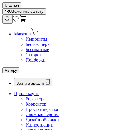
Главная
RUB
Сменить валюту
Магазин
Импринты
Бестселлеры
Бесплатные
Скидки
Подборки
Автору
Войти в аккаунт
Про-аккаунт
Редактор
Корректор
Простая верстка
Сложная верстка
Дизайн обложки
Иллюстрации