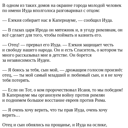
В одном из таких домов на окраине города молодой человек
по имени Иуда вполголоса разговаривал с отцом:
— Езекия собирает нас в Капернауме, — сообщил Иуда.
— В глазах царя Ирода он мятежник и, в угоду римлянам, он
всё сделает для того, чтобы поймать и казнить его.
— Отец! — прервал его Иуда. — Езекия защищает честь
и свободу нашего народа. Он и есть Спаситель, о котором ты
много рассказывал мне в детстве. Он борется
за независимость Иудеи.
— Я боюсь за тебя, сын мой, — дрожащим голосом произнёс
отец, — ты мой самый младший и любимый сын, и я не хочу
тебя потерять.
— Если он Тот, о ком пророчествовал Исаия, то мы победим!
В Капернауме мы организуем войну против римлян
и поднимем большое восстание евреев против Рима.
— Я очень хочу верить, что ты прав Иуда, очень хочу
верить…
Отец и сын обнялись на прощанье, и Иуда на ослике,