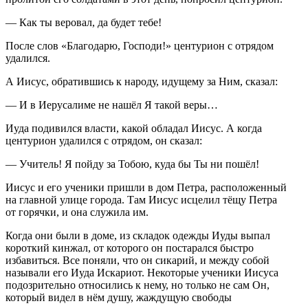
— Как ты веровал, да будет тебе!
После слов «Благодарю, Господи!» центурион с отрядом
удалился.
А Иисус, обратившись к народу, идущему за Ним, сказал:
— И в Иерусалиме не нашёл Я такой веры…
Иуда подивился власти, какой обладал Иисус. А когда
центурион удалился с отрядом, он сказал:
— Учитель! Я пойду за Тобою, куда бы Ты ни пошёл!
Иисус и его ученики пришли в дом Петра, расположенный
на главной улице города. Там Иисус исцелил тёщу Петра
от горячки, и она служила им.
Когда они были в доме, из складок одежды Иуды выпал
короткий кинжал, от которого он постарался быстро
избавиться. Все поняли, что он сикарий, и между собой
называли его Иуда Искариот. Некоторые ученики Иисуса
подозрительно относились к нему, но только не сам Он,
который видел в нём душу, жаждущую свободы