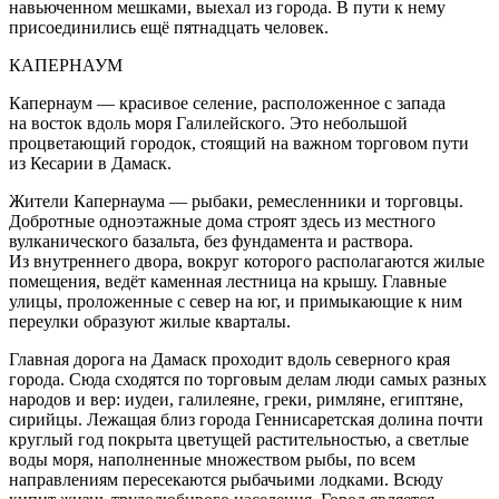
навьюченном мешками, выехал из города. В пути к нему
присоединились ещё пятнадцать человек.
КАПЕРНАУМ
Капернаум — красивое селение, расположенное с запада
на восток вдоль моря Галилейского. Это небольшой
процветающий городок, стоящий на важном торговом пути
из Кесарии в Дамаск.
Жители Капернаума — рыбаки, ремесленники и торговцы.
Добротные одноэтажные дома строят здесь из местного
вулканического базальта, без фундамента и раствора.
Из внутреннего двора, вокруг которого располагаются жилые
помещения, ведёт каменная лестница на крышу. Главные
улицы, проложенные с север на юг, и примыкающие к ним
переулки образуют жилые кварталы.
Главная дорога на Дамаск проходит вдоль северного края
города. Сюда сходятся по торговым делам люди самых разных
народов и вер: иудеи, галилеяне, греки, римляне, египтяне,
сирийцы. Лежащая близ города Геннисаретская долина почти
круглый год покрыта цветущей растительностью, а светлые
воды моря, наполненные множеством рыбы, по всем
направлениям пересекаются рыбачьими лодками. Всюду