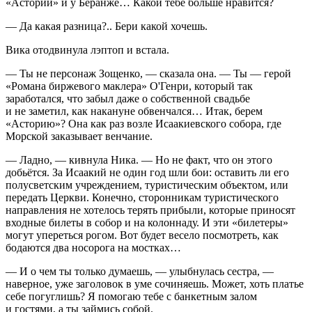
«Астории» и у Беранже… Какой тебе
боль
ше нравится?
— Да какая разница?.. Бери какой хочешь.
Вика отодвинула лэптоп и встала.
— Ты не персонаж Зощенко, — сказала она. — Ты — герой
«Романа биржевого маклера» О'Генри, который так
заработался, что забыл даже о собственной свадьбе
и не заметил, как накануне обвенчался… Итак, берем
«Асторию»? Она как раз возле Исаакиевского собора, где
Морской заказывает венчание.
— Ладно, — кивнула Ника. — Но не факт, что он этого
добьётся. За Исаакий не один год шли бои: оставить ли его
полусветским учреждением, туристическим объектом, или
передать Церкви. Конечно, сторонникам туристического
направления не хотелось терять прибыли, которые приносят
входные билеты в собор и на колоннаду. И эти «билетеры»
могут упереться рогом. Вот будет весело посмотреть, как
бодаются два носорога на мостках…
— И о чем ты только думаешь, — улыбнулась сестра, —
наверное, уже заголовок в уме сочиняешь. Может, хоть платье
себе погуглишь? Я помогаю тебе с банкетным залом
и гостями, а ты займись собой.