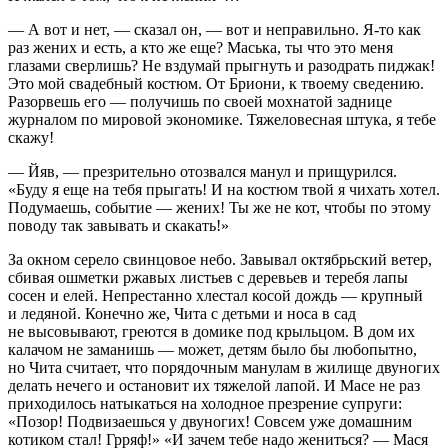
— А вот и нет, — сказал он, — вот и неправильно. Я-то как
раз жених и есть, а кто же еще? Маська, ты что это меня
глазами сверлишь? Не вздумай прыгнуть и разодрать пиджак!
Это мой свадебный костюм. От Бриони, к твоему сведению.
Разорвешь его — получишь по своей мохнатой заднице
журналом по мировой экономике. Тяжеловесная штука, я тебе
скажу!
— Йяв, — презрительно отозвался манул и прищурился.
«Буду я еще на тебя прыгать! И на костюм твой я чихать хотел.
Подумаешь, событие — жених! Ты же не кот, чтобы по этому
поводу так завывать и скакать!»
За окном серело свинцовое небо. Завывал октябрьский ветер,
сбивая ошметки ржавых листьев с деревьев и теребя лапы
сосен и елей. Непрестанно хлестал косой дождь — крупный
и ледяной. Конечно же, Чита с детьми и носа в сад
не высовывают, греются в домике под крыльцом. В дом их
калачом не заманишь — может, детям было бы любопытно,
но Чита считает, что порядочным манулам в жилище двуногих
делать нечего и остановит их тяжелой лапой. И Масе не раз
приходилось натыкаться на холодное презрение супруги:
«Позор! Подвизаешься у двуногих! Совсем уже домашним
котиком стал! Грряф!» «И зачем тебе надо жениться? — Мася