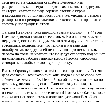
себя невеста в ожидании свадьбы? Влетела к ней
растрепанная, как всегда — в джинсах и каком-то кургузом
свитерке, хватает с блюда горячие слойки с курой
и рассказывает с полным ртом о летучке, «подвале», макете
разворота и о препирательствах с ответсеком, который хотел
срезать у нее тридцать строк.
Татьяна Ивановна тоже выходила замуж поздно — в 44 года.
Похоже, девочки пошли по ее стопам. Но она помнила, что
перед свадьбой не могла думать ни о чем другом, старательно
готовилась, волновалась, что талоны в магазин для
новобрачных не дадут, а ей не в чем идти расписываться;
чего-то на столе не хватает; что не дадут столовую под банкет
на комбинате; заболеет парикмахерша Ирочка, способная
сотворить из любых волос
чудо
-прическу…
Виктор Орлов ухаживал за ней три года прежде, чем Татьяна
дала согласие. Познакомились они, когда ей было сорок лет,
а будущему мужу — 48. Первый год общались они только по-
деловому, по-товарищески… Таня не сразу поняла, что
профорг за ней ухаживает. Потом посмеялась: тоже еще жених
и невеста нашлись на пороге пенсии! Потом колебалась: после
сорока лет непросто взять и изменить устоявшийся образ
жизни, привычный уклад. Зато после ни разу не пожалела…