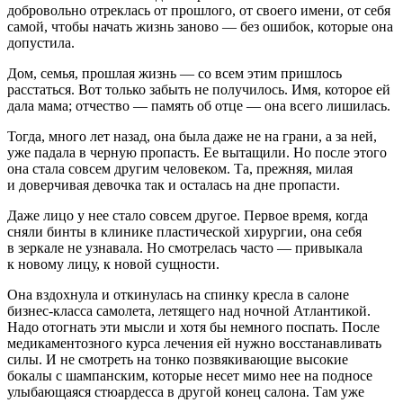
добровольно отреклась от прошлого, от своего имени, от себя
самой, чтобы начать жизнь заново — без ошибок, которые она
допустила.
Дом, семья, прошлая жизнь — со всем этим пришлось
расстаться. Вот только забыть не получилось. Имя, которое ей
дала мама; отчество — память об отце — она всего лишилась.
Тогда, много лет назад, она была даже не на грани, а за ней,
уже падала в черную пропасть. Ее вытащили. Но после этого
она стала совсем другим человеком. Та, прежняя, милая
и доверчивая девочка так и осталась на дне пропасти.
Даже лицо у нее стало совсем другое. Первое время, когда
сняли бинты в клинике пластической хирургии, она себя
в зеркале не узнавала. Но смотрелась часто — привыкала
к новому лицу, к новой сущности.
Она вздохнула и откинулась на спинку кресла в салоне
бизнес-класса самолета, летящего над ночной Атл
антик
ой.
Надо отогнать эти мысли и хотя бы немного поспать. После
медикаментозного курса лечения ей нужно восстанавливать
силы. И не смотреть на тонко позвякивающие высокие
бокалы с
шампанск
им, которые несет мимо нее на подносе
улыбающаяся стюардесса в другой конец салона. Там уже