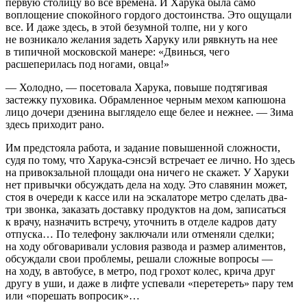
первую столицу во все времена. И Харука была само
воплощение спокойного гордого достоинства. Это ощущали
все. И даже здесь, в этой безумной толпе, ни у кого
не возникало желания задеть Харуку или рявкнуть на нее
в типичной московской манере: «Двинься, чего
расшеперилась под ногами, овца!»
— Холодно, — по
сетов
ала Харука, повыше подтягивая
застежку пуховика. Обрамленное черным мехом капюшона
лицо дочери дзенина выглядело еще белее и нежнее. — Зима
здесь приходит рано.
Им предстояла работа, и задание повышенной сложности,
судя по тому, что Харука-сэнсэй встречает ее лично. Но здесь
на привокзальной площади она ничего не скажет. У Харуки
нет привычки обсуждать дела на ходу. Это славянин может,
стоя в очереди к кассе или на эскалаторе метро сделать два-
три звонка, заказать доставку продуктов на дом, записаться
к врачу, назначить встречу, уточнить в отделе кадров дату
отпуска… По телефону заключали или отменяли сделки;
на ходу обговаривали условия развода и размер алиментов,
обсуждали свои проблемы, решали сложные вопросы —
на ходу, в автобусе, в метро, под грохот
колес
, крича друг
другу в уши, и даже в лифте успевали «перетереть» пару тем
или «порешать вопросик»…