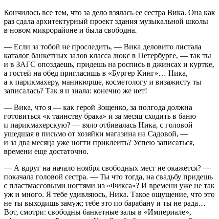
Кончилось все тем, что за дело взялась ее сестра Вика. Она как
раз сдала архитектурный проект здания музыкальной школы
в новом микрорайоне и была свободна.
— Если за тобой не проследить, — Вика деловито листала
каталог банкетных залов класса люкс в Петербурге, — так ты
и в ЗАГС опоздаешь, придешь на роспись в джинсах и куртке,
а гостей на обед пригласишь в «Бургер Кинг»… Ника,
а к парикмахеру, маникюрше, косметологу и визажисту ты
записалась? Так я и знала: конечно же нет!
— Вика, что я — как герой Зощенко, за полгода должна
готовиться «к таинству брака» и за месяц сходить в баню
и парикмахерскую? — вяло отбивалась Ника, с головой
ушедшая в письмо от хозяйки магазина на Садовой, —
и за два месяца уже ногти приклеить? Успею записаться,
времени еще достаточно.
— А вдруг на начало ноября свободных мест не окажется? —
покачала головой сестра. — Ты что тогда, на свадьбу придешь
с пластмассовыми ногтями из «Фикса»? И времени уже не так
уж и много. Я тебе удивляюсь, Ника. Такое ощущение, что это
не ты выходишь замуж; тебе это по барабану и ты не рада…
Вот, смотри: свободны банкетные залы в «Империале»,