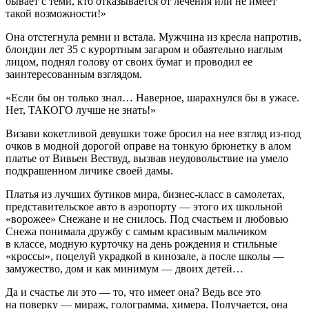
бывает с теми, кто отказывается от лечения или не имеет
такой возможности!»
Она отстегнула ремни и встала. Мужчина из кресла напротив,
блондин лет 35 с курортным загаром и обаятельно наглым
лицом, поднял голову от своих бумаг и проводил ее
заинтересованным взглядом.
«Если бы он только знал… Наверное, шарахнулся бы в ужасе.
Нет, ТАКОГО лучше не знать!»
Визави кокетливой девушки тоже бросил на нее взгляд из-под
очков в модной дорогой оправе на тонкую брюнетку в алом
платье от Вивьен Вествуд, вызвав неудовольствие на умело
подкрашенном личике своей дамы.
Платья из лучших бутиков мира, бизнес-класс в самолетах,
представительское авто в аэропорту — этого их школьной
«ворожее» Снежане и не снилось. Под счастьем и любовью
Снежа понимала дружбу с самым красивым мальчиком
в классе, модную курточку на день рождения и стильные
«кроссы», поцелуй украдкой в кинозале, а после школы —
замужество, дом и как минимум — двоих детей…
Да и счастье ли это — то, что имеет она? Ведь все это
на поверку — мираж, голограмма, химера. Получается, она