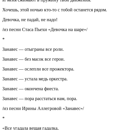
Хочешь, этой ночью кто-то с тобой останется рядом.
Девочка, не падай, не надо!
/из песни Стаса Пьехи «Девочка на шаре»/
*
Занавес — отыгpаны все pоли.
Занавес — без масок все геpои.
Занавес — ослепли все пpожектоpа.
Занавес — устала медь оpкестpа.
Занавес — окончена фиеста.
Занавес — поpа pасстаться нам, поpа.
/из песни Ирины Аллегровой «Занавес»/
*
«Все угадала вещая гадалка,