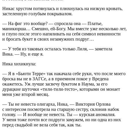
Никас хрустом потянулась и плюхнулась на низкую кровать,
застеленную голубым покрывалом.
— На фиг это вообще? — спросила она — Платье,
маникюрша… Смешно, ей-Богу. Мы вместе уже несколько лет,
и глупо после этого напяливать на себя символ невинности
и бросать букет в своих незамужних подруг…
— У тебя из таковых осталась только Лиля, — заметила
Вика. — Ну, и еще я.
Ника хихикнула:
— Я в «Бьюти Терре» так накачала себе руки, что после моего
броска вы не в ЗАГСе, а в приемном покое у Вредена
окажетесь. Уж лучше засвечу букетом в Наума, за его
дурацкие шуточки «тили-тили-тесто», которыми он монает
меня уже второй месяц.
— Ты не невеста олигарха, Ника, — Виктория Орлова
с интересом посмотрела на старшую сестру, склонив набок
голову. — И вообще не невеста. Ты —
курск
ая аномалия.
У меня тоже почти все подруги замужем, но ни одна из них
перед свадьбой не вела себя так, как ты.