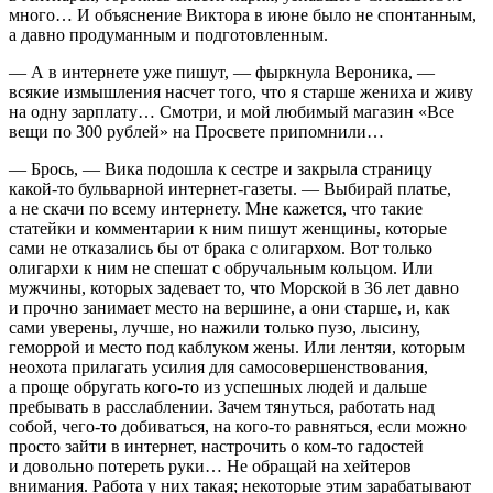
много… И объяснение Виктора в июне было не спонтанным,
а давно продуманным и подготовленным.
— А в инте
рне
те уже пишут, — фыркнула Вероника, —
всякие измышления насчет того, что я старше жениха и живу
на одну зарплату… Смотри, и мой любимый магазин «Все
вещи по 300 рублей» на Просвете припомнили…
— Брось, — Вика подошла к сестре и закрыла страницу
какой-то бульварной инте
рне
т-газеты. — Выбирай платье,
а не скачи по всему инте
рне
ту. Мне кажется, что такие
статейки и коммент
арии
к ним пишут женщины, которые
сами не отказались бы от брака с олигархом. Вот только
олигархи к ним не спешат с обручальным кольцом. Или
мужчины, которых задевает то, что Морской в 36 лет давно
и прочно занимает место на вершине, а они старше, и, как
сами уверены, лучше, но нажили только пузо, лысину,
геморрой и место под каблуком жены. Или лентяи, которым
неохота прилагать усилия для самосовершенствования,
а проще обругать кого-то из успешных людей и дальше
пребывать в расслаблении. Зачем тянуться, работать над
собой, чего-то добиваться, на кого-то равняться, если можно
просто зайти в инте
рне
т, настрочить о ком-то гадостей
и довольно потереть руки… Не обращай на хейтеров
вн
иман
ия. Работа у них такая; некоторые этим зарабатывают