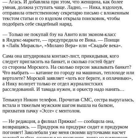
— Агась. И добавляла при этом, что женщина, как более
умная, должна уступать чаще. Ладно, — Ника, вздохнув,
отправила ответственному секретарю письмо с вложенным
текстом статьи и со вздохом открыла поисковик, чтобы
подобрать себе свадебный наряд.
— Только не покупай бэу на Авито или эконом-класс
в Яндекс-маркете, — предупредила ее Вика. — Поищи
в «Лайк М
ирак
ль», «Милано Вера» или «Свадьбе века».
Сама она штудировала контакт-лист, прикидывая, кого
следует пригласить на банкет, и сколько гостей будет
со стороны Морского. На сколько персон заказывать банкет?
Что выбрать — катание по городу на машинах, теплоходе или
вертолете? Морской заявляет «хоть все берите, я оплачиваю»,
а Нику волнует только ее отдел
журналистских
расследований
. И тамада нужен, и оркестр надо нанять…
Тенькнул Никин телефон. Прочитав СМС, сестра выругалась,
встала и тяжелым мужским шагом вышла на балкон,
прихватив пачку «Эссе» с ментолом.
— Не редакция, а филиал Пряжки! — сообщила она,
возвращаясь. — Придурок на придурке сидит и придурком
погоняет! Заколебали уже меня своими шуточками насчет
золотой рыбки, ожерелья из пустышек, торта из памперсов