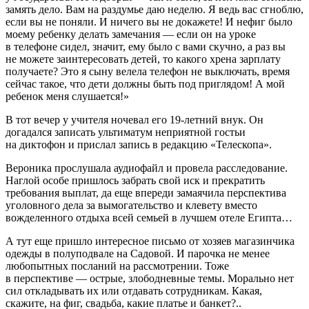
замять дело. Вам на раздумье даю неделю. Я ведь вас сгноблю,
если вы не поняли. И ничего вы не докажете! И нефиг было
моему ребенку делать замечания — если он на уроке
в телефоне сидел, значит, ему было с вами скучно, а раз вы
не можете заинтересовать детей, то какого хрена зарплату
получаете? Это я сыну велела телефон не выключать, время
сейчас такое, что дети должны быть под приглядом! А мой
ребенок меня слушается!»
В тот вечер у учителя ночевал его 19-
летн
ий внук. Он
догадался записать ультиматум неприятной гостьи
на диктофон и прислал запись в редакцию «Телескопа».
Вероника прослушала аудиофайл и провела расследование.
Наглой особе пришлось забрать свой иск и прекратить
требования выплат, да еще впереди замаячила перспектива
уголовного дела за вымогательство и клевету вместо
вожделенного отдыха всей семьей в лучшем отеле Египта…
А тут еще пришло интересное письмо от хозяев магазинчика
одежды в полуподвале на Садовой. И парочка не менее
любопытных посланий на рассмотрении. Тоже
в перспективе — острые, злободневные темы. Морально нет
сил откладывать их или отдавать сотрудникам. Какая,
скажите, на фиг, свадьба, какие платье и банкет?..