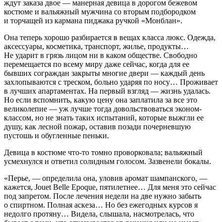
ждут заказа двое — манерная девица в дорогом бежевом
костюме и вальяжный мужчина со вторым подбородком
и торчащей из кармана пиджака ручкой «Монблан».
Она теперь хорошо разбирается в вещах класса люкс. Одежда,
аксессуары, косметика, транспорт, жилье, продукты…
Не ударит в грязь лицом ни в каком обществе. Свободно
перемещается по всему миру даже сейчас, когда для ее
бывших сограждан закрыты многие двери — каждый день
захлопываются с треском,
боль
но ударяя по носу… Проживает
в лучших апартаментах. На первый взгляд — жизнь удалась.
Но если вспомнить, какую цену она заплатила за все это
великолепие — уж лучше тогда довольствоваться эконом-
классом, но не знать таких испытаний, которые выжгли ее
душу, как лесной пожар, оставив позади поче
рне
вшую
пустошь и обугленные пеньки.
Девица в костюме что-то томно проворковала; вальяжный
усмехнулся и ответил солидным голосом. Зазвенели бокалы.
«Перье, — определила она, уловив аромат
шампанск
ого, —
кажется, Jouet Belle Epoque, пят
илетн
ее… Для меня это сейчас
под запретом. После лечения недели на две нужно забыть
о
спирт
ном. Полная аскеза… Но без ежегодных курсов я
недолго протяну… Видела, слышала, насмотрелась, что