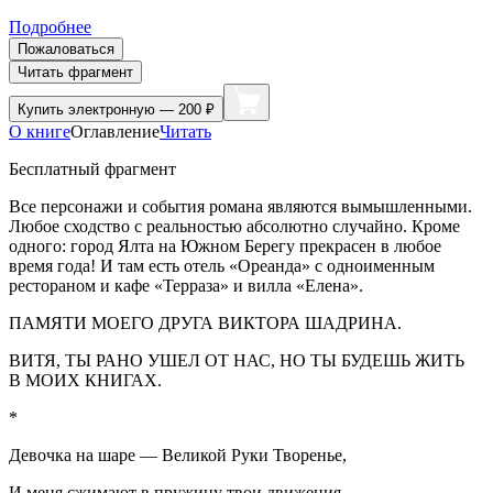
Подробнее
Пожаловаться
Читать фрагмент
Купить
электронную — 200 ₽
О книге
Оглавление
Читать
Бесплатный фрагмент
Все персонажи и события романа являются вымышленными.
Любое сходство с реальностью абсолютно случайно. Кроме
одного: город Ялта на Южном Берегу прекрасен в любое
время года! И там есть отель «Ореанда» с одноименным
рест
оран
ом и кафе «Терраза» и вилла «Елена».
ПАМЯТИ МОЕГО ДРУГА ВИКТОРА ШАДРИНА.
ВИТЯ, ТЫ РАНО УШЕЛ ОТ НАС, НО ТЫ БУДЕШЬ ЖИТЬ
В МОИХ КНИГАХ.
*
Девочка на шаре — Великой Руки Творенье,
И меня сжимают в пружину твои движения.