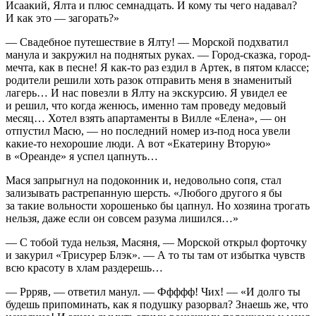
Исаакий, Ялта и плюс сем
надцат
ь. И кому ты чего надавал?
И как это — загорать?»
— Свадебное путешествие в Ялту! — Морской подхватил
манула и закружил на поднятых руках. — Город-сказка, город-
мечта, как в песне! Я как-то раз ездил в Артек, в пятом классе;
родители решили хоть разок отправить меня в знаменитый
лагерь… И нас повезли в Ялту на экскурсию. Я увидел ее
и решил, что когда женюсь, именно там проведу медовый
месяц… Хотел взять апартаменты в Вилле «Елена», — он
отпустил Масю, — но последний номер из-под носа увели
какие-то нехорошие люди. А вот «Екатерину Вторую»
в «Ореанде» я успел цапнуть…
Мася запрыгнул на подоконник и, недовольно сопя, стал
зализывать растрепанную шерсть. «Любого другого я бы
за такие вольности хорошенько бы цапнул. Но хозяина трогать
нельзя, даже если он совсем разума лишился…»
— С тобой туда нельзя, Масяня, — Морской открыл форточку
и за
курил
«Трисурер Блэк». — А то ты там от избытка чувств
всю красоту в хлам раздерешь…
— Ррряв, — ответил манул. — Ффффф! Чих! — «И долго ты
будешь припоминать, как я подушку разорвал? Знаешь же, что