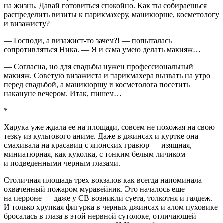
на жизнь. Давай готовиться спокойно. Как ты собираешься
распределить визиты к парикмахеру, маникюрше, косметологу
и визажисту?
— Господи, а визажист-то зачем?! — попыталась
сопротивляться Ника. — Я и сама умею делать макияж…
— Согласна, но для свадьбы нужен профессиональный
макияж. Советую визажиста и парикмахера вызвать на утро
перед свадьбой, а маникюршу и косметолога посетить
накануне вечером. Итак, пишем…
*
Харука уже ждала ее на площади, совсем не похожая на свою
тезку из культового аниме. Даже в джинсах и куртке она
смахивала на кр
асав
иц с японских гравюр — изящная,
миниатюрная, как куколка, с тонким белым личиком
и подведенными черным глазами.
Столичная площадь трех вокзалов как всегда напоминала
охваченный пожаром муравейник. Это началось еще
на перроне — даже у СВ возникли суета, толкотня и галдеж.
И только хрупкая фигурка в черных джинсах и алом пуховике
бросалась в глаза в этой нервной сутолоке, отличающей