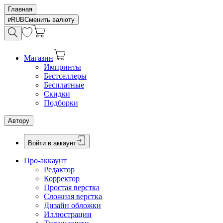
Главная
RUB
Сменить валюту
Магазин
Импринты
Бестселлеры
Бесплатные
Скидки
Подборки
Автору
Войти в аккаунт
Про-аккаунт
Редактор
Корректор
Простая верстка
Сложная верстка
Дизайн обложки
Иллюстрации