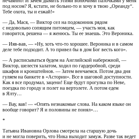
нечаянно! И зачем дымить этими вонючими палочками у меня
под носом? Я, кстати, не
боль
но-то и хочу в твою „Ореанду“.
Тебе охота, ты и езжай!»
— Да, Мася, — Виктор сел на подоконник рядом
с недовольно сопящим питомцем, — участь моя, как
говорится, решена — я женюсь. Ты ее знаешь. Это Вероника.
— Ияв-вав, — «Ну, хоть что-то хорошее. Вероника и в самом
деле тебе подходит. А то привел бы в дом Бог
весть
кого».
— А расписываться будем на Английской набережной, —
Виктор, шелестя халатом, ходил по гардеробной, среди
шкафов и кронштейнов. — Затем венчаемся. Потом два дня
гуляем на банкете в «Астории». Все в шаговой доступности.
Как я все продумал, зацени! Еще будут прогулка по Неве,
поездка по городу и полет на вертолете. А потом едем
в Ялту…
— Вау, яав! — «Опять незнакомые слова. На каком языке он
вообще говорит? Я и половины не понял»…
*
Татьяна Ивановна Орлова смотрела на старшую дочь
и не могла поверить, что Ника выходит замуж. Разве так ведет