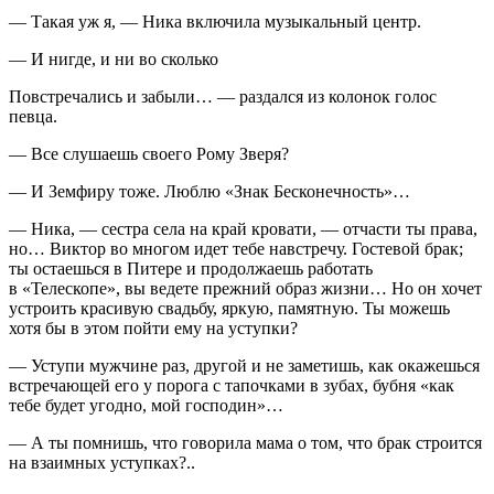
— Такая уж я, — Ника включила музыкальный центр.
— И нигде, и ни во сколько
Повстречались и забыли… — раздался из ко
лоно
к голос
певца.
— Все слушаешь своего Рому Зверя?
— И Земфиру тоже. Люблю «Знак Бесконечность»…
— Ника, — сестра села на край кровати, — отчасти ты права,
но… Виктор во многом идет тебе навстречу. Гостевой брак;
ты остаешься в Питере и продолжаешь работать
в «Телескопе», вы ведете прежний образ жизни… Но он хочет
устроить красивую свадьбу, яркую, памятную. Ты можешь
хотя бы в этом пойти ему на уступки?
— Уступи мужчине раз, другой и не заметишь, как окажешься
встречающей его у порога с тапочками в зубах, бубня «как
тебе будет угодно, мой господин»…
— А ты помнишь, что говорила мама о том, что брак строится
на взаимных уступках?..