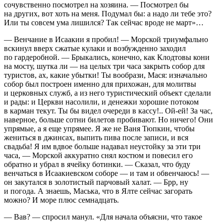
сочувственно посмотрел на хозяина. — Посмотрел бы
на других, вот хоть на меня. Подумал бы: а надо ли тебе это?
Или ты совсем ума лишился? Так сейчас вроде не март»…
— Венчание в Исаакии я пробил! — Морской триумфально
в
скин
ул вверх сжатые кулаки и
возбуж
денно заходил
по гардеробной. — Брыкались, конечно, как Клодтовы кони
на мосту, шутка ли — на целых три часа закрыть собор для
туристов, ах, какие убытки! Ты вообрази, Мася: изначально
собор был построен именно для прихожан, для молитвы
и церковных служб, а из него туристический объект сделали
и рады: и Церкви насолили, и денежки хорошие потоком
в карман текут. Ты бы видел очереди в кассу!.. Ой-ей! За час,
наверное,
боль
ше сотни билетов пробивают. Но ничего! Они
упрямые, а я еще упрямее. Я же не Ваня Тюпкин, чтобы
жениться в джинсах, выпить пива после записи, и вся
свадьба! Я им вдвое
боль
ше надавал неустойку за эти три
часа, — Морской аккуратно снял костюм и
повеси
л его
обратно и убрал в ячейку ботинки. — Сказал, что буду
венчаться в Исаакиевском соборе — и там и обвенчаюсь! —
он закутался в золотистый парчовый халат. — Брр, ну
и погода. А знаешь, Маська, что в Ялте сейчас загорать
можно? И море плюс сем
надцат
ь.
— Вав? — спросил манул. «Для начала объясни, что такое