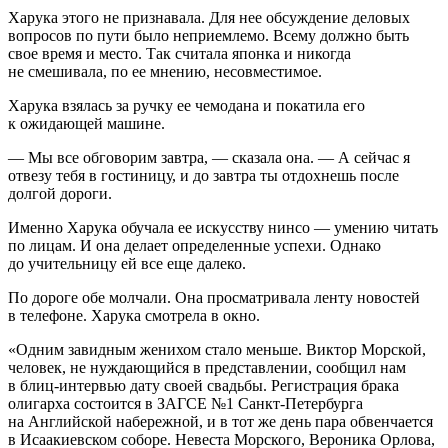
Харука этого не признавала. Для нее обсуждение деловых
вопросов по пути было неприемлемо. Всему должно быть
свое время и место. Так считала японка и никогда
не смешивала, по ее мнению, несовместимое.
Харука взялась за ручку ее чемодана и покатила его
к ожидающей машине.
— Мы все обговорим завтра, — сказала она. — А сейчас я
отвезу тебя в гостиницу, и до завтра ты отдохнешь после
долгой дороги.
Именно Харука обучала ее искусству ни
нсо
— умению читать
по лицам. И она делает определенные успехи. Однако
до учительницу ей все еще далеко.
По дороге обе молчали. Она просматривала ленту новостей
в телефоне. Харука смотрела в окно.
«Одним завидным женихом стало меньше. Виктор Морской,
человек, не нуждающийся в представлении, сообщил нам
в блиц-интервью дату своей свадьбы. Регистрация брака
олигарха состоится в ЗАГСЕ №1 Санкт-Петербурга
на Английской набережной, и в тот же день пара обвенчается
в Исаакиевском соборе. Невеста Морского, Вероника Орлова,