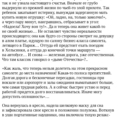
так и не узнала настоящего счастья. Вначале ее грубо
выдернули из прежней жизни по чьей-то злой прихоти. Так
ребенок закатывает истерику, вынуждая задерганную мать
купить новую игрушку: «Ой, ладно, на, только замолчи!»,
а через пару минут, наигравшись, отбрасывает в угол:
«Надоела! Хочу вон ту!». Да и теперь она живет какой-то
не своей жизнью… Не оставляет чувство нереальности
происходящего; она как будто со стороны смотрит на девушку
в алом платье, идущую по салону бизнес-класса самолета,
летящего в Париж… Оттуда ей предстоит ехать поездом
в Хельсинки, а оттуда до конечной точки маршрута —
на автобусе… И снова — железная дорога, уже отечественная.
Что там классик говорил о «дыме Отечества»?..
«Как жаль, что теперь нельзя долететь на этом прекрасном
самолете до места назначения! Какая-то полоса препятствий.
Долгая дорога и бесконечные пересадки, гостиницы при
вокзале или аэропорте и залы ожидания выматывают
боль
ше,
чем самая трудная работа. А я сейчас быстрее устаю и перед
работой придется долго восстанавливаться. Иначе могу
допустить оплошность»…
Она вернулась в кресло, надела шелковую маску для сна
и зафиксировала свое кресло в положении полулежа. Воткнув
в уши портативные наушники, она включила тихую релакс-