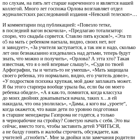
по слухам, на пять лет старше нареченного и является нашей
коллегой. Много лет госпожа Орлова возглавляет отдел
журналистских расследований
издания «Невский телескоп»…
И коммент
арии
под публикацией: «Повезло тетке,
в последний вагон вскочила», «Предлагаю тотализатор:
спорю, что свадьба сорвется. Ставлю пять кусков!», «Эта тп
о5 на мать с ребенком наехала, видно, своих нет, вот
и завидует», «За учителя заступается, а так им и надо, сколько
лет они безнаказанно изхдевались над детьми, теперь будут
знать, что можно и получить», «Орлова? А этта хто? Такая
известная, что я о ней впервые слышу!», «Судя по твоей
Арфографии, ты и читать-то не умеешь», «Мать защищала
своего ребенка, это нормально, видно, его учитель довел»,
«У
подрост
ков психика хрупкая, мой даже заплакать может.
Я бы этого старпера вообще урыла бы, если бы он моего
ребенка обидел», «А я как-то, помнится, когда классуха
до моих д
войн
ях докапываться начала, таких х…в ей
н
акида
ла, что она уволилась», «Дамы, а кого вы „уроете“,
когда окажется, что ваши дети по уровню подготовки
в старшие менеджеры Газпрома не годятся, а только
в чернорабочие на стройку? Советую начать с себя. Это вы
сейчас, вместо того, чтобы заставить детей УЧИТЬСЯ,
а не балду гонять и жалобы строчить, обсуждаете, как
учителей „сгнобить“. Мне за двойки или замечания родители