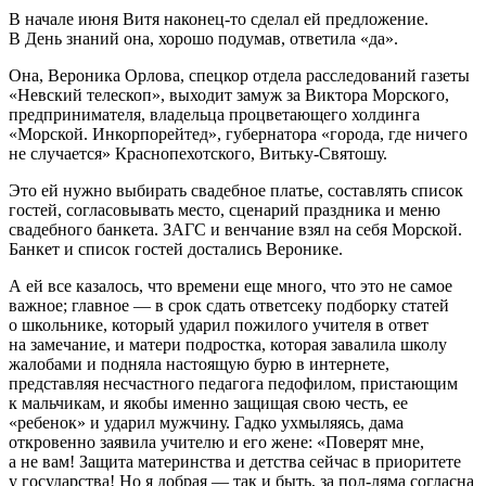
В начале июня Витя наконец-то сделал ей предложение.
В День знаний она, хорошо подумав, ответила «да».
Она, Вероника Орлова, спецкор отдела расследований газеты
«Невский телескоп», выходит замуж за Виктора Морского,
предпринимателя, владельца процветающего холдинга
«Морской. Инкорпорейтед», губернатора «города, где ничего
не случается» Краснопехотского, Витьку-Святошу.
Это ей нужно выбирать свадебное платье, составлять список
гостей, согласовывать место, сценарий праздника и меню
свадебного банкета. ЗАГС и венчание взял на себя Морской.
Банкет и список гостей достались Веронике.
А ей все казалось, что времени еще много, что это не самое
важное; главное — в срок сдать ответсеку подборку статей
о
школьни
ке, который ударил пожилого учителя в ответ
на замечание, и матери
подрост
ка, которая завалила школу
жалобами и подняла настоящую бурю в инте
рне
те,
представляя несчастного педагога
педоф
илом, пристающим
к мальчикам, и якобы именно защищая свою честь, ее
«ребенок» и ударил мужчину. Гадко ухмыляясь, дама
откровенно заявила учителю и его жене: «Поверят мне,
а не вам! Защита
материнств
а и детства сейчас в приоритете
у государства! Но я добрая — так и быть, за пол-ляма согласна