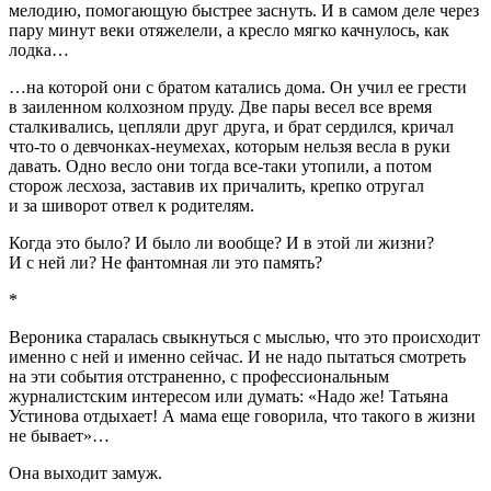
мелодию, помогающую быстрее заснуть. И в самом деле через
пару минут веки отяжелели, а кресло мягко качнулось, как
лодка…
…на которой они с братом катались дома. Он учил ее грести
в заиленном колхозном пруду. Две пары весел все время
сталкивались, цепляли друг друга, и брат сердился, кричал
что-то о девчонках-неумехах, которым нельзя весла в руки
давать. Одно весло они тогда все-таки утопили, а потом
сторож лесхоза, заставив их причалить, крепко отругал
и за шиворот отвел к родителям.
Когда это было? И было ли вообще? И в этой ли жизни?
И с ней ли? Не фантомная ли это память?
*
Вероника старалась свыкнуться с мыслью, что это происходит
именно с ней и именно сейчас. И не надо пытаться смотреть
на эти события отстраненно, с профессиональным
журналистским интересом или думать: «Надо же! Татьяна
Устинова отдыхает! А мама еще говорила, что такого в жизни
не бывает»…
Она выходит замуж.