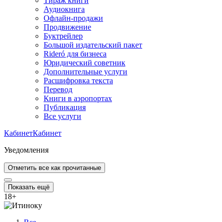
Тираж книги
Аудиокнига
Офлайн-продажи
Продвижение
Буктрейлер
Большой издательский пакет
Rideró для бизнеса
Юридический советник
Дополнительные услуги
Расшифровка текста
Перевод
Книги в аэропортах
Публикация
Все услуги
Кабинет
Кабинет
Уведомления
Отметить все как прочитанные
Показать ещё
18
+