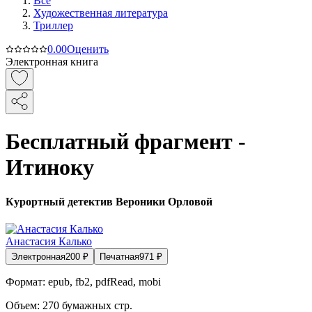
Все
Художественная литература
Триллер
0.0
0
Оценить
Электронная книга
Бесплатный фрагмент -
Итиноку
Курортный детектив Вероники Орловой
Анастасия Калько
Электронная
200
₽
Печатная
971
₽
Формат:
epub, fb2, pdfRead, mobi
Объем:
270
бумажных стр.