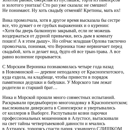
и золотого унитаза! Сто раз уже сказала: не смешно!
Не понимают. Ну хоть свадьбу отменяй! Кретины, мать их!
Вика промолчала, хотя в другое время высказала бы сестре
все, что думает о ее грубых выражениях и о курении:
«Хотя бы дверь балконную закрывай, если не можешь
воздержаться от дурной привычки, весь дым в комнату
пошел! А я этим дышу». Но сейчас младшая Орлова тактично
промолчала, понимая, что Вероника тоже нервничает перед
свадьбой, хоть и делает вид, будто ей все трын-трава. А все
равно волнение прорывается.
С Морским Вероника познакомилась четыре года назад
в Новоминской — деревне неподалеку от Краснопехотского,
куда ездила, на кладбище, чтобы привести в порядок
памятники дедушки и бабушки. У Морского там лежат
родители и старший брат…
Ника и Морской прошли много совместных испытаний.
Раскрывали предвы
борн
ую многоходовку в Краснопехотском;
выслеживали диверсанта в Синеозерске и увертывались
от киллеров в Выборге. Распутывали козни парочки
профессиональных мошенников в Алустосе, вытаскивали
на свет тайны четвертьвековой давности и мчались
в Ахтиарск, торопясь спасти парня, узнавшего СЛИШКОМ