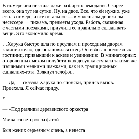
В номере она не стала даже разбирать чемоданы. Скорее
всего, она тут на сутки. Ну, на двое. Все, что ей нужно, уже
есть в номере, а все остальное — в маленьком дорожном
несессере — пижама, предметы ухода. Работа, связанная
с частыми поездками, приучила ее правильно складывать
вещи. Это экономило время.
…Харука быстро шла по проулкам и проходным дворам
к мини-отелю, где остановился отец. Он избегал помпезных
гостиниц, привыкший к аскезе и уединению. В миниатюрных
отороченных мехом полуботинках девушка ступала такими же
изящными мелкими шажками, как и в традиционных
сандалиях-гэта. Звякнул телефон.
— Да, — сказала Харука по-японски, приняв вызов. —
Приехала. Я сейчас приду.
*
— «Под разливы деревенского оркестра
Увивался ветерок за фатой
Был жених серьезным очень, а невеста