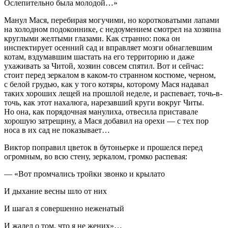
Ослепительно была молодой…»
Манул Мася, перебирая могучими, но коротковатыми лапами
на холодном подоконнике, с недоумением смотрел на хозяина
круглыми желтыми глазами. Как странно: пока он
инспектирует осенний сад и вправляет мозги обнаглевшим
котам, вздумавшим шастать на его территорию и даже
ухаживать за Читой, хозяин совсем спятил. Вот и сейчас:
стоит перед зеркалом в каком-то странном костюме, черном,
с белой грудью, как у того котяры, которому Мася надавал
таких хороших лещей на прошлой неделе, и распевает, точь-в-
точь, как этот нахалюга, нарезавший круги вокруг Читы.
Но она, как порядочная манулиха, отвесила приставале
хорошую затрещину, а Мася добавил на орехи — с тех пор
носа в их сад не показывает…
Виктор поправил цветок в бутоньерке и прошелся перед
огромным, во всю стену, зеркалом, громко распевая:
— «Вот промчались тройки звонко и крылато
И дыхание весны шло от них
И шагал я совершенно неженатый
И жалел о том, что я не жених»…