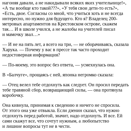
нагоняя давали, а не накидывали всяких яких учительнице!»,
«А ты вообще кто такой???», «У тебя свои дети-то есть?»,
«Есть, двое. Согласны со мной, что учиться хоть и не всегда
интересно, но нужно для будущего. Кто я? Владелец 200-
метровых апартаментов на Крестовском острове, скажем
так… И в школе учился, а не жалобы на учителей писал
и мамочку звал…»
— И не на пять лет, а всего на три, — не оборачиваясь, сказала
Харука. — Почему у вас в прессе так часто проходит
недостоверная информация?
— По-моему, это вопрос без ответа, — усмехнулась она.
В «Балчуге», прощаясь с ней, японка
негр
омко сказала:
— Отец велел тебе отдохнуть как следует. Он просил передать
тебе травяной сбор, возвращающий силы, — она протянула
коробочку.
Она кивнула, принимая к сведению и ничего не спросила.
От этого она уже отвыкла. Если дзенин сказал, что нужно
отдохнуть перед работой, значит, надо отдохнуть. И все. Ей
сами скажут все, что сочтут нужным, а любопытство
и лишние вопросы тут не в чести.