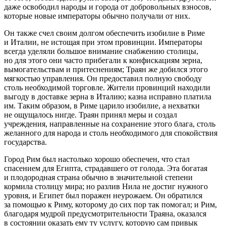
даже освободил народы и города от добровольных взносов,
которые новые императоры обычно получали от них.
Он также счел своим долгом обеспечить изобилие в Риме
и Италии, не истощая при этом провинции. Императоры
всегда уделяли
боль
шое вн
иман
ие снабжению столицы,
но для этого они часто прибегали к конфискациям зерна,
вымогательствам и притеснениям; Траян же добился этого
мягкостью управления. Он предоставил полную свободу
столь необходимой торговле. Жители провинций находили
выгоду в доставке зерна в Италию; казна исправно платила
им. Таким образом, в Риме царило изобилие, а нехватки
не ощущалось нигде. Траян принял меры и создал
учреждения, направленные на сохранение этого блага, столь
желанного для народа и столь необходимого для спокойствия
государства.
Город Рим был настолько хорошо обеспечен, что стал
спасением для Египта, страдавшего от голода. Эта богатая
и плодородная страна обычно в значительной степени
кормила столицу мира; но разлив Нила не достиг нужного
уровня, и Египет был поражен неурожаем. Он обратился
за помощью к Риму, которому до сих пор так помогал; и Рим,
благодаря мудрой предусмотрительности Траяна, оказался
в состоянии оказать ему ту услугу, которую сам привык