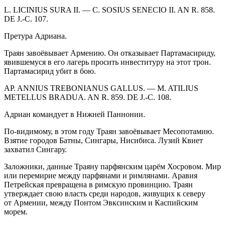
L. LICINIUS
SURA
II. — C. SOSIUS SENECIO II. AN R. 858.
DE J.-C. 107.
Претура Адриана.
Траян завоёвывает Армению. Он отказывает Партамасириду,
явившемуся в его лагерь просить инвеституру на этот трон.
Партамасирид убит в бою.
AP. ANNIUS TREBONIANUS GALLUS. — M. ATILIUS
METELLUS BRADUA. AN R. 859. DE J.-C. 108.
Адриан командует в Нижней Паннонии.
По-видимому, в этом году Траян завоёвывает Месопотамию.
Взятие городов Батны, Сингары, Нисибиса. Лузий Квиет
захватил Сингару.
Заложники, данные Траяну парфянским царём Хосровом. Мир
или перемирие между парфянами и римлянами. Аравия
Петрейская превращена в римскую провинцию. Траян
утверждает свою власть среди народов, живущих к северу
от Армении, между Понтом Эвксинским и Каспийским
морем.