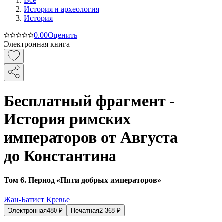
Все
История и археология
История
0.0
0
Оценить
Электронная книга
Бесплатный фрагмент -
История римских
императоров от Августа
до Константина
Том 6. Период «Пяти добрых императоров»
Жан-Батист Кревье
Электронная
480
₽
Печатная
2 368
₽