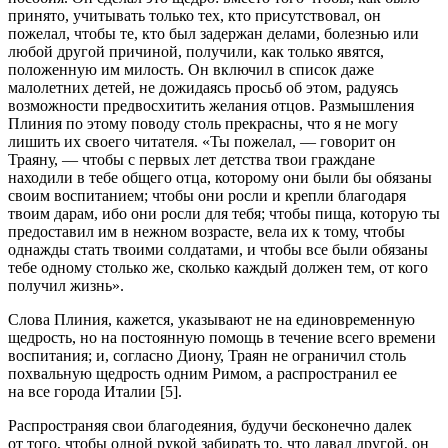
принято, учитывать только тех, кто присутствовал, он
пожелал, чтобы те, кто был задержан делами, болезнью или
любой другой причиной, получили, как только явятся,
положенную им милость. Он включил в список даже
малолетн
их детей, не дожидаясь просьб об этом, радуясь
возможности предвосхитить желания отцов. Размышления
Плиния по этому поводу столь прекрасны, что я не могу
лишить их своего читателя. «Ты пожелал, — говорит он
Траяну, — чтобы с первых лет детства твои граждане
находили в тебе общего отца, которому они были бы обязаны
своим воспитанием; чтобы они росли и крепли благодаря
твоим дарам, ибо они росли для тебя; чтобы пища, которую ты
предоставил им в нежном возрасте, вела их к тому, чтобы
однажды стать твоими солдатами, и чтобы все были обязаны
тебе одному столько же, сколько каждый должен тем, от кого
получил жизнь».
Слова Плиния, кажется, указывают не на единовременную
щедрость, но на постоянную помощь в течение всего времени
воспитания; и, согласно Диону, Траян не ограничил столь
похвальную щедрость одним Римом, а распространил ее
на все города Италии [5].
Распространяя свои благодеяния, будучи бесконечно далек
от того, чтобы одной рукой забирать то, что давал другой, он