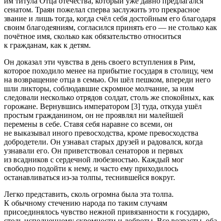
им титула Отца отечества, который уже давно предлагался
сенатом. Траян пожелал сперва заслужить это прекрасное
звание и лишь тогда, когда счёл себя достойным его благодаря
своим благодеяниям, согласился принять его — не столько как
почётное имя, сколько как обязательство относиться
к гражданам, как к детям.
Он доказал эти чувства в день своего вступления в Рим,
которое походило менее на прибытие государя в столицу, чем
на возвращение отца в семью. Он шёл пешком, впереди него
шли ликторы, соблюдавшие скромное молчание, за ним
следовали несколько отрядов солдат, столь же спокойных, как
горожане. Вернувшись императором [3] туда, откуда ушёл
простым гражданином, он не проявлял ни малейшей
перемены в себе. Ставя себя наравне со всеми, он
не выказывал иного превосходства, кроме превосходства
добродетели. Он узнавал старых друзей и радовался, когда
узнавали его. Он приветствовал сенаторов и первых
из всадников с сердечной любезностью. Каждый мог
свободно подойти к нему, и часто ему приходилось
останавливаться из-за толпы, теснившейся вокруг.
Легко представить, сколь огромна была эта толпа.
К обычному стечению народа по таким случаям
присоединялось чувство нежной привязанности к государю,
столь исполненному скромности и доброты. Все возрасты, оба