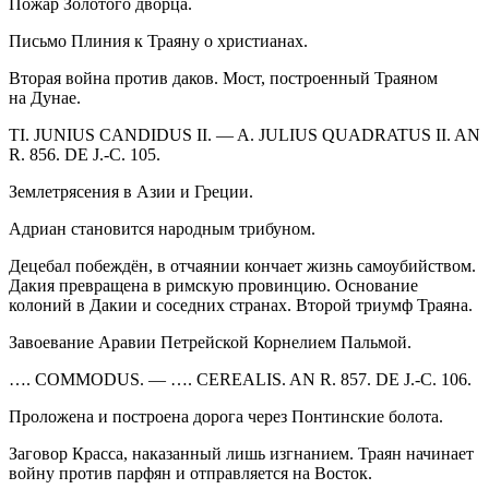
Пожар Золотого дворца.
Письмо Плиния к Траяну о христианах.
Вторая
войн
а против даков. Мост, построенный Траяном
на Дунае.
TI. JUNIUS CANDIDUS II. — A. JULIUS QUADRATUS II. AN
R. 856. DE J.-C. 105.
Землетрясения в Азии и Греции.
Адриан становится народным трибуном.
Децебал побеждён, в отчаянии кончает жизнь
самоубий
ством.
Дакия превращена в римскую провинцию. Основание
колоний в Дакии и соседних странах. Второй триумф Траяна.
Завоевание Аравии Петрейской Ко
рне
лием Пальмой.
…. COMMODUS. — …. CEREALIS. AN R. 857. DE J.-C. 106.
Проложена и построена дорога через Понтинские болота.
Заговор Красса, наказанный лишь изгнанием. Траян начинает
войн
у против парфян и отправляется на Восток.