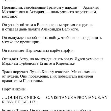
Провинции, завоёванные Траяном у парфян — Армения,
Месопотамия и Ассирия, — пользуясь его отсутствием,
восстают.
Он узнаёт об этом в Вавилоне, осматривая его руины
и отдавая дань памяти Александра Великого.
Он вынужден возобновить
войн
у, чтобы вновь подчинить
мятежные провинции.
Он назначает Партамаспата царём парфян.
Осаждает Атму, но вынужден снять осаду. Иудеи усмирены
Марцием Турбоном в Египте и Киренаике.
Траян поручает Лузию Квиету очистить Месопотамию
от иудеев. Они побеждены, а их победитель назначен
правителем Палестины.
Порт Анконы.
…. QUINTUS
NIGER
. — C. VISPTANUS APRONIANUS. AN
R. 868. DE J.-C. 117.
Болезнь Траяна. Он находится в состоянии слабости.