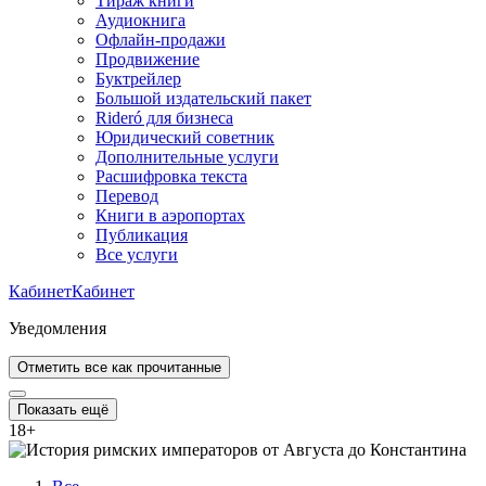
Тираж книги
Аудиокнига
Офлайн-продажи
Продвижение
Буктрейлер
Большой издательский пакет
Rideró для бизнеса
Юридический советник
Дополнительные услуги
Расшифровка текста
Перевод
Книги в аэропортах
Публикация
Все услуги
Кабинет
Кабинет
Уведомления
Отметить все как прочитанные
Показать ещё
18
+