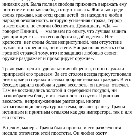
никаких дел. Была полная свобода приходить выражать ему
почтение и полная свобода отсутствовать. Живя так среди
своих граждан, как отец среди детей, он находил в любви
народов безопасность, которую усиленная стража, террор
и жестокость не смогли обеспечить Домициану. «Да, —
говорит Плиний, — мы знаем по опыту, что лучшая защита
для принцепса — это его доброта и добродетель. Нет
крепости, нет стены более неприступной, чем отсутствие
нужды ни в крепости, ни в стене. Напрасно окружать себя
грозной стражей тому, кто не защищен любовью своих;
оружие раздражает и провоцирует оружие».
Траян умел ценить удовольствия общества, и они служили
приправой его трапезам. За его столом всегда присутствовали
некоторые из первых и самых добродетельных граждан. В его
беседах царила свобода и даже веселость; он шутил, отвечал.
Там не восхищались золотой и серебряной посудой, ни
разнообразием блюд и изысканностью соусов. Приятная
веселость, непринужденные разговоры, иногда
затрагивающие литературные темы, делали трапезу Траяна
истинным и приятным отдыхом как для императора, так и для
его гостей.
В целом, манеры Траяна были просты, и его развлечения
носили отпечаток этой простоты. Он любил охоту