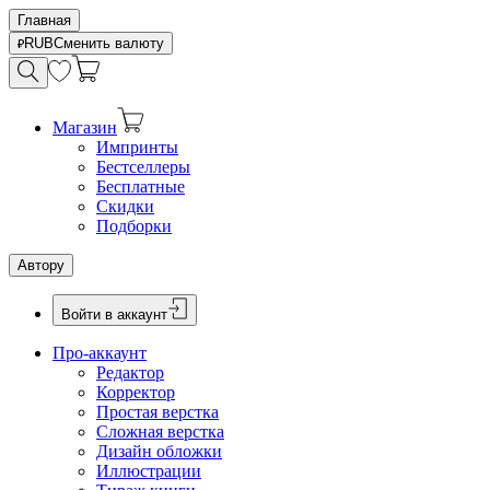
Главная
RUB
Сменить валюту
Магазин
Импринты
Бестселлеры
Бесплатные
Скидки
Подборки
Автору
Войти в аккаунт
Про-аккаунт
Редактор
Корректор
Простая верстка
Сложная верстка
Дизайн обложки
Иллюстрации