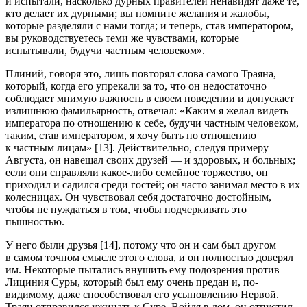
и испытали, насколько дурных правителей ненавидят даже те,
кто делает их дурными; вы помните желания и жалобы,
которые разделяли с нами тогда; и теперь, став императором,
вы руководствуетесь теми же чувствами, которые
испытывали, будучи частным человеком».
Плиний, говоря это, лишь повторял слова самого Траяна,
который, когда его упрекали за то, что он недостаточно
соблюдает мнимую важность в своем поведении и допускает
излишнюю фамильярность, отвечал: «Каким я желал видеть
императора по отношению к себе, будучи частным человеком,
таким, став императором, я хочу быть по отношению
к частным лицам» [13]. Действительно, следуя примеру
Августа, он навещал своих друзей — и здоровых, и
боль
ных;
если они справляли какое-либо семейное торжество, он
приходил и садился среди гостей; он часто занимал место в их
колес
ницах. Он чувствовал себя достаточно достойным,
чтобы не нуждаться в том, чтобы подчеркивать это
пышностью.
У него были друзья [14], потому что он и сам был другом
в самом точном смысле этого слова, и он полностью доверял
им. Некоторые пытались внушить ему подозрения против
Лициния Суры, который был ему очень предан и, по-
видимому, даже способствовал его усыновлению Нервой.
Траян отправился ужинать к Суре. Войдя в дом, он отпустил