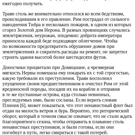
ежегодно получать.
Траян столь же внимательно относился ко всем бедствиям,
происходившим в его правление. Рим пострадал от сильного
наводнения Тибра и нескольких пожаров, в одном из которых
сгорел Золотой дом Нерона. В разных провинциях случались
землетрясения, неурожаи, эпидемии: доброта императора
приносила каждой беде подходящее облегчение. Чтобы
по возможности предотвратить обрушение домов при
землетрясениях и сократить расходы на ремонт, он запретил
строить здания высотой более шестидесяти футов.
Доносчики процветали при Домициане, а чрезмерная
мягкость Нервы помешала ему покарать их с той строгостью,
какую требовали их преступления. Траян восполнил
упущенное своим предшественником и очистил Рим от этой
вредоносной породы, посадив их на корабли и отправив
в те же пустынные острова, куда столько невинных,
преследуемых ими, были сосланы. Если верить словам
Плиния [6], может показаться, что этот ненавистный флот был
отдан на милость ветров и бурь. Вероятно, это риторический
оборот, который в точном смысле означает, что не стали ждать
благоприятного сезона, чтобы отправить в плавание столь
ненавистных преступников, и были готовы, если они
погибнут в пути, легко смириться с такой потерей.