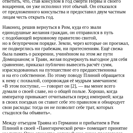
ответить, что, став консулом в год смерти Нервы и своего
воцарения, он уже исполнил этот обычай. Он отказался
от предложенного консульства и предоставил двум частным
лицам честь открыть год.
Наконец, решив вернуться в Рим, куда его звали
единодушные желания граждан, он отправился в путь
с подобающей верховному правителю свитой,
но в безупречном порядке. Земли, через которые он проезжал,
не подверглись ни грабежам, ни притеснениям. Ещё свежа
была память о разорении, учинённом на этом же пути
Домицианом; и Траян, желая подчеркнуть выгодное для себя
сравнение, приказал публично вывесить расчёт сумм,
израсходованных на путешествие его предшественника
и на его собственное. По этому поводу Плиний обращается
к нему с похвалой, сопровождая её мудрым замечанием:
«В этом поступке, — говорит он [2], — вы менее всего
думали о своей славе, но о общей пользе. Хорошо, когда
император привыкает отчитываться перед империей; когда
в своих поездках он ставит себе это правилом и обнародует
свои расходы: тогда он не позволит себе трат, которых
стыдился бы объявить».
Между отъездом Траяна из Германии и прибытием в Рим
Плиний в своей «Панегирической речи» помещает принятие