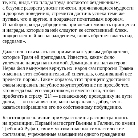
те, кто, видя, что плоды труда достаются бездельникам,
а безумие
разврат
а уносит почести, причитающиеся мудрости
и доброму поведению, стремится достичь успеха теми же
путями, что и другие, и подражает почитаемым порокам.
И наоборот, когда добродетель привлекает милость принцепса
и награды, которые за ней следуют, ее естественный блеск,
подкрепленный вознаграждением, вновь обретает власть над
сердцами».
Даже толпа оказалась восприимчива к урокам добродетели,
которые Траян ей преподавал. Известно, каким было
увлечение народа пантомимой. Домициан изгнал актеров;
Нерва был вынужден вернуть их: народ сам попросил Траяна
отменить этот соблазнительный спектакль, соединявший все
прелести порока. Таким образом, этот принцепс удостоился
славы исправить пагубное злоупотребление по просьбе тех,
кто всегда был его защитником; и вместо того, чтобы
прибегать к страху [21] — ненадежному проводнику на пути
долга, — он оставлял тем, кого направлял к добру, честь
казаться избравшими его по собственному побуждению.
Благотворное влияние примера столицы распространилось
на провинции. Первый магистрат Вьенны в Галлии, по имени
Требоний Руфин, своим указом отменил гимнастические
состязания, учрежденные
завещание
м одного гражданина.