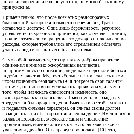
новое исключение и еще не уплатил, не могли быть к нему
принуждены.
Примечательно, что после всех этих разнообразных
благодеяний, которые я только что перечислил, Траян
оставался в достатке. Одна лишь бережливость, разумное
управление и скромность принцепса, как отмечает Плиний,
вполне возмещали сокращение его доходов и покрывали все
расходы, которые требовались его стремлением облегчать
участь народа и осыпать его благодеяниями.
Само собой разумеется, что при таком добром правителе
обвинения в мнимых оскорблениях величества
не принимались во вн
иман
ие; люди даже перестали бояться
подобных наветов. Мудрость
боль
ше не заключалась в том,
чтобы позволить себя забыть [9] и погребать свои таланты
во тьме: достоинство осмеливалось проявляться, и вместо
того, чтобы навлекать опасности и немилость, оно
вознаграждалось и почиталось. Траян ценил в гражданах
твердость и благородство души. Вместо того чтобы унижать
и подавлять сильные характеры, он считал своим долгом
взращивать в них благородство и великодушие. Именно им он
раздавал должности, жреческие саны и управление
провинциями; именно для них он расточал знаки своего
уважения и дружбы. Он справедливо полагал [10], что,