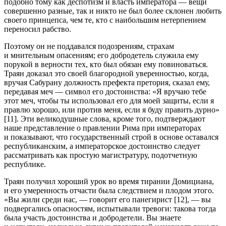
подобно тому как деспотизм и власть императора — вещи
совершенно разные, так и никто не был более склонен любить
своего принцепса, чем те, кто с наи
боль
шим нетерпением
переносил рабство.
Поэтому он не поддавался подозрениям, страхам
и мнительным опасениям; его добродетель служила ему
порукой в верности тех, кто был обязан ему по
вино
ваться.
Траян доказал это своей благородной уверенностью, когда,
вручая Сабурану должность префекта претория, сказал ему,
передавая меч — символ его достоинства: «Я вручаю тебе
этот меч, чтобы ты использовал его для моей защиты, если я
правлю хорошо, или против меня, если я буду править дурно»
[11]. Эти великодушные слова, кроме того, подтверждают
наше представление о правлении Рима при императорах
и показывают, что государственный строй в основе оставался
республика
нским, а императорское достоинство следует
рассматривать как простую магистратуру, подотчетную
республике.
Траян получил хороший урок во время тирании Домициана,
и его умеренность отчасти была следствием и плодом этого.
«Вы жили среди нас, — говорит его панегирист [12], — вы
подвергались опасностям, испытывали тревоги: такова тогда
была участь достоинства и добродетели. Вы знаете