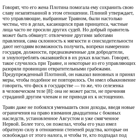
Говорят, что его жена Плотина помогала ему сохранить свою
славу незапятнанной в этом отношении. Плиний утверждает,
что управляющие, выбранные Траяном, были настолько
честны, что в делах, касающихся прав принцепса, частные
лица часто не просили других судей. Но добрый правитель
может быть обманут: отвлечение другими заботами
правления, сама склонность к мягкости и снисходительности
дают негодяям возможность получить, вопреки намерению
государя, должности, предназначенные для добродетели,
и злоупотреблять оказавшейся в их руках властью. Говорят,
такое случилось при Траяне, и некоторые из его управляющих
разоряли провинции отвратительными грабежами.
Предупрежденный Плотиной, он наказал
вино
вных и принял
меры, чтобы подобное не повторилось. Он имел обыкновение
говорить, что фиск в государстве — то же, что селезенка
в человеческом теле [8]: она не может расти, не причиняя
страданий другим
член
ам и не приводя их к истощению.
Траян даже не побоялся уменьшить свои доходы, введя новые
ограничения на право вз
иман
ия двадцатины с боковых
наследств, установленное Августом и уже смягченное
Нервой. Более того, он пожелал, чтобы его указ имел
обратную силу в отношении степеней родства, которые он
освобождал от этого налога, и чтобы те, кто подпадал под