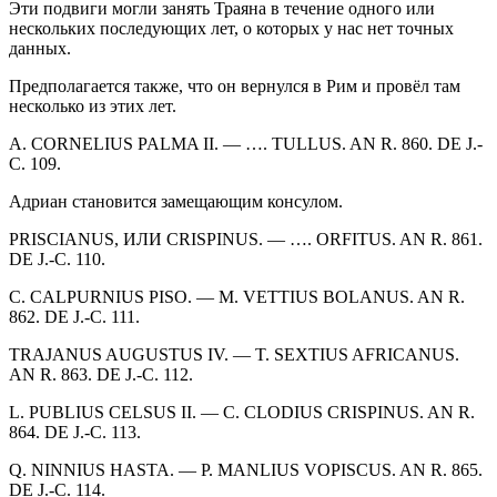
Эти подвиги могли занять Траяна в течение одного или
нескольких последующих лет, о которых у нас нет точных
данных.
Предполагается также, что он вернулся в Рим и провёл там
несколько из этих лет.
A. CORNELIUS PALMA II. — …. TULLUS. AN R. 860. DE J.-
C. 109.
Адриан становится замещающим консулом.
PRISCIANUS, ИЛИ CRISPINUS. — …. ORFITUS. AN R. 861.
DE J.-C. 110.
C. CALPURNIUS PISO. — M. VETTIUS B
OL
ANUS. AN R.
862. DE J.-C. 111.
TRAJANUS AUGUSTUS IV. — T.
SEX
TIUS AFRICANUS.
AN R. 863. DE J.-C. 112.
L. PUBLIUS CELSUS II. — C. CLODIUS CRISPINUS. AN R.
864. DE J.-C. 113.
Q. NINNIUS HASTA. — P. MANLIUS VOPISCUS. AN R. 865.
DE J.-C. 114.