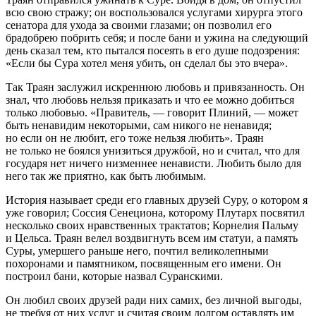
всю свою стражу; он воспользовался услугами хирурга этого
сенатора для ухода за своими глазами; он позволил его
брадобрею побрить себя; и после бани и ужина на следующий
день сказал тем, кто пытался посеять в его душе подозрения:
«Если бы Сура хотел меня убить, он сделал бы это вчера».
Так Траян заслужил искреннюю любовь и привязанность. Он
знал, что любовь нельзя приказать и что ее можно добиться
только любовью. «Правитель, — говорит Плиний, — может
быть ненавидим некоторыми, сам никого не ненавидя;
но если он не любит, его тоже нельзя любить». Траян
не только не боялся унизиться дружбой, но и считал, что для
государя нет ничего низменнее ненависти. Любить было для
него так же приятно, как быть любимым.
История называет среди его главных друзей Суру, о котором я
уже говорил; Соссия Сенециона, которому Плутарх посвятил
несколько своих нравственных трактатов; Ко
рне
лия Пальму
и Цельса. Траян велел воздвигнуть всем им статуи, а память
Суры, умершего раньше него, почтил великолепными
похоронами и памятником, посвященным его имени. Он
построил бани, которые назвал Суранскими.
Он любил своих друзей ради них самих, без личной выгоды,
не требуя от них услуг и считая своим долгом оставлять им