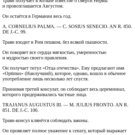
Траян получает в Кёльне известие о смерти Нервы
и провозглашается Августом.
Он остаётся в Германии весь год.
A. CORNELIUS PALMA. — C. SOSIUS SENECIO. AN R. 850.
DE J.-C. 99.
Траян входит в Рим пешком, без всякой пышности.
Он покоряет все сердца мягкостью, умеренностью
и мудростью своего правления.
Он получает титул «Отца отечества». Ему предлагают имя
«Optimus» (Наилучший), которое, однако, вошло в обычное
употребление лишь несколько лет спустя.
Принимая третий консулат, он соблюдает весь церемониал,
которого придерживались частные лица.
TRAJANUS AUGUSTUS III. — M. JULIUS FRONTO. AN R.
851. DE J.-C. 100.
Траян-консул клянётся соблюдать законы.
Он проявляет полное уважение к сенату, который выражает