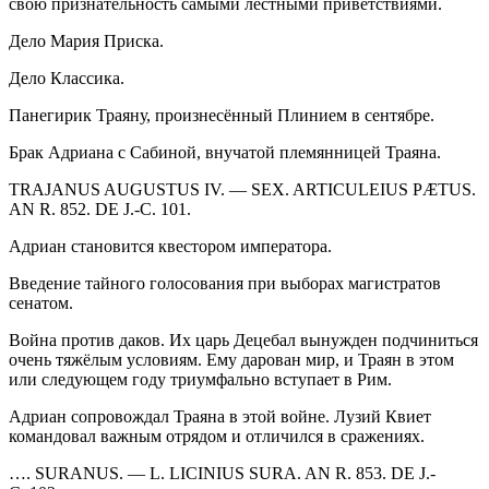
свою признательность самыми лестными приветствиями.
Дело Мария Приска.
Дело Классика.
Панегирик Траяну, произнесённый Плинием в сентябре.
Брак Адриана с Сабиной, внучатой племянницей Траяна.
TRAJANUS AUGUSTUS IV. —
SEX
. ARTICULEIUS PÆTUS.
AN R. 852. DE J.-C. 101.
Адриан становится квестором императора.
Введение тайного голосования при выборах магистратов
сенатом.
Война против даков. Их царь Децебал вынужден подчиниться
очень тяжёлым условиям. Ему дарован мир, и Траян в этом
или следующем году триумфально вступает в Рим.
Адриан сопровождал Траяна в этой
войн
е. Лузий Квиет
командовал важным отрядом и отличился в сражениях.
….
SURA
NUS. — L. LICINIUS
SURA
. AN R. 853. DE J.-