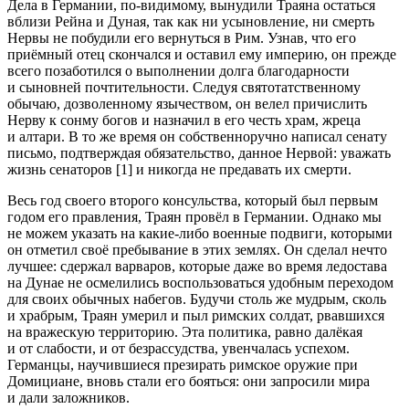
Дела в Германии, по-видимому, вынудили Траяна остаться
вблизи Рейна и Дуная, так как ни усыновление, ни смерть
Нервы не побудили его вернуться в Рим. Узнав, что его
приёмный отец скончался и оставил ему империю, он прежде
всего позаботился о выполнении долга благодарности
и сыновней почтительности. Следуя святотатственному
обычаю, дозволенному язычеством, он велел причислить
Нерву к сонму богов и назначил в его честь храм, жреца
и алтари. В то же время он собственноручно написал сенату
письмо, подтверждая обязательство, данное Нервой: уважать
жизнь сенаторов [1] и никогда не предавать их смерти.
Весь год своего второго консульства, который был первым
годом его правления, Траян провёл в Германии. Однако мы
не можем указать на какие-либо военные подвиги, которыми
он отметил своё пребывание в этих землях. Он сделал нечто
лучшее: сдержал варваров, которые даже во время ледостава
на Дунае не осмелились воспользоваться удобным переходом
для своих обычных набегов. Будучи столь же мудрым, сколь
и храбрым, Траян умерил и пыл римских солдат, рвавшихся
на вражескую территорию. Эта политика, равно далёкая
и от слабости, и от безрассудства, увенчалась успехом.
Германцы, научившиеся презирать римское оружие при
Домициане, вновь стали его бояться: они запросили мира
и дали заложников.