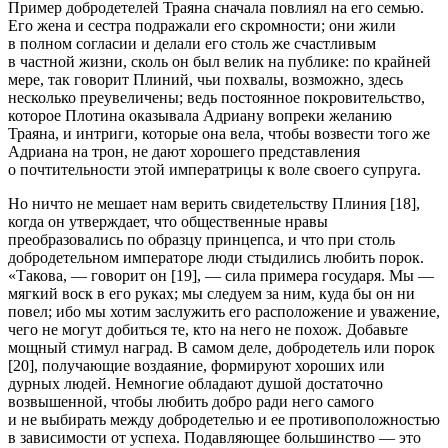
Пример добродетелей Траяна сначала повлиял на его семью.
Его жена и сестра подражали его скромности; они жили
в полном согласии и делали его столь же счастливым
в частной жизни, сколь он был велик на публике: по крайней
мере, так говорит Плиний, чьи похвалы, возможно, здесь
несколько преувеличены; ведь постоянное покровительство,
которое Плотина оказывала Адриану вопреки желанию
Траяна, и интриги, которые она вела, чтобы возвести того же
Адриана на трон, не дают хорошего представления
о почтительности этой императрицы к воле своего супруга.
Но ничто не мешает нам верить свидетельству Плиния [18],
когда он утверждает, что общественные нравы
преобразовались по образцу принцепса, и что при столь
добродетельном императоре люди стыдились любить порок.
«Такова, — говорит он [19], — сила примера государя. Мы —
мягкий воск в его руках; мы следуем за ним, куда бы он ни
повел; ибо мы хотим заслужить его расположение и уважение,
чего не могут добиться те, кто на него не похож. Добавьте
мощный стимул наград. В самом деле, добродетель или порок
[20], получающие воздаяние, формируют хороших или
дурных людей. Немногие обладают душой достаточно
возвышенной, чтобы любить добро ради него самого
и не выбирать между добродетелью и ее противоположностью
в зависимости от успеха. Подавляющее
боль
шинство — это