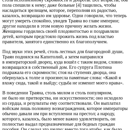
пола спешили к нему; даже
боль
ные [4] тащились, чтобы
насладиться зрелищем, которое, переполняя их радостью,
казалось, возвращало им здоровье. Одни говорили, что теперь
могут умереть спокойно, увидев Траяна во главе империи;
другие находили в этом новую причину желать жизни.
Женщины гордились своей плодовитостью и поздравляли
детей, которым предстояло прожить жизнь под властью
правителя, занятого единственно их благополучием.
Под звуки этих речей, столь лестных для благородной души,
Траян поднялся на Капитолий, а затем направился
в императорский дворец, куда вошёл с таким видом, словно
возвращался в собственный дом. Его супруга Плотина
подражала его скромности; стоя на ступенях дворца, она
обернулась к толпе и произнесла памятные слова: «Какой я
вхожу сюда, такой и выйду; судьба не изменит моего нрава».
В поведении Траяна, столь милом и столь популярном,
не было ни притворства, ни искусственности; оно исходило
из сердца, и результаты ему соответствовали. Он выплатил
войскам лишь половину вознаграждения, которое императоры
обычно давали им при вступлении на престол; а народу,
которого, казалось, было менее важно удовлетворить, он
полностью выдал предназначенные для бедных граждан
пособия. Он сделал это щедро: вместо того чтобы, как было