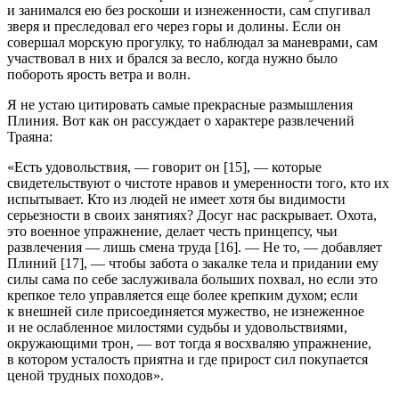
и занимался ею без роскоши и изнеженности, сам спугивал
зверя и преследовал его через горы и долины. Если он
совершал морскую прогулку, то наблюдал за маневрами, сам
участвовал в них и брался за весло, когда нужно было
побороть ярость ветра и волн.
Я не устаю цитировать самые прекрасные размышления
Плиния. Вот как он рассуждает о характере развлечений
Траяна:
«Есть удовольствия, — говорит он [15], — которые
свидетельствуют о чистоте нравов и умеренности того, кто их
испытывает. Кто из людей не имеет хотя бы видимости
серьезности в своих занятиях? Досуг нас раскрывает. Охота,
это военное упражнение, делает честь принцепсу, чьи
развлечения — лишь смена труда [16]. — Не то, — добавляет
Плиний [17], — чтобы забота о закалке тела и придании ему
силы сама по себе заслуживала
боль
ших похвал, но если это
крепкое тело управляется еще более крепким духом; если
к внешней силе присоединяется мужество, не изнеженное
и не ослабленное милостями судьбы и удовольствиями,
окружающими трон, — вот тогда я восхваляю упражнение,
в котором усталость приятна и где прирост сил покупается
ценой трудных походов».