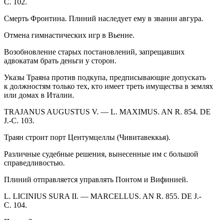
C. 102.
Смерть Фронтина. Плиний наследует ему в звании авгура.
Отмена гимнастических игр в Вьенне.
Возобновление старых постановлений, запрещавших
адвокатам брать деньги у сторон.
Указы Траяна против подкупа, предписывающие допускать
к должностям только тех, кто имеет треть имущества в землях
или домах в Италии.
TRAJANUS AUGUSTUS V. — L. MAXIMUS. AN R. 854. DE
J.-C. 103.
Траян строит порт Центумцеллы (Чивитавеккья).
Различные судебные решения, вынесенные им с
боль
шой
справедливостью.
Плиний отправляется управлять Понтом и Вифинией.
L. LICINIUS
SURA
II. — MARCELLUS. AN R. 855. DE J.-
C. 104.