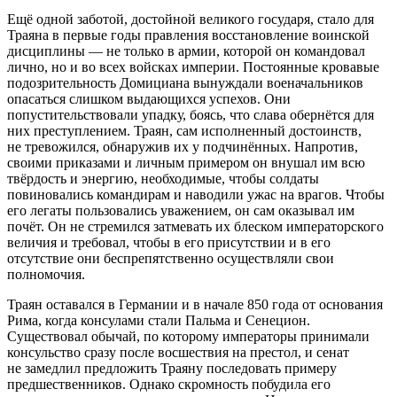
Ещё одной заботой, достойной великого государя, стало для
Траяна в первые годы правления восстановление воинской
дисциплины — не только в армии, которой он командовал
лично, но и во всех войсках империи. Постоянные кровавые
подозрительность Домициана вынуждали военачальников
опасаться слишком выдающихся успехов. Они
попустительствовали упадку, боясь, что слава обернётся для
них преступлением. Траян, сам исполненный достоинств,
не тревожился, обнаружив их у подчинённых. Напротив,
своими приказами и личным примером он внушал им всю
твёрдость и энергию, необходимые, чтобы солдаты
по
вино
вались командирам и наводили ужас на врагов. Чтобы
его легаты пользовались уважением, он сам оказывал им
почёт. Он не стремился затмевать их блеском императорского
величия и требовал, чтобы в его присутствии и в его
отсутствие они беспрепятственно осуществляли свои
полномочия.
Траян оставался в Германии и в начале 850 года от основания
Рима, когда консулами стали Пальма и Сенецион.
Существовал обычай, по которому императоры принимали
консульство сразу после восшествия на престол, и сенат
не замедлил предложить Траяну последовать примеру
предшественников. Однако скромность побудила его