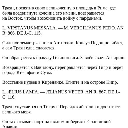
Траян, посвятив свою великолепную площадь в Риме, где
была воздвигнута колонна его имени, возвращается
на Восток, чтобы возобновить
войн
у с парфянами.
L. VIPSTANUS MESSALA. — M. VERGILIANUS PEDO. AN
R. 866. DE J.-C. 115.
Сильное землетрясение в Антиохии. Консул Педон погибает,
а сам Траян едва спасается.
Он обращается к оракулу Гелиополиса. Завоёвывает Ассирию.
Возвращается к Вавилону, переправляется через Тигр и берёт
города Ктесифон и Сузы.
Восстание иудеев в Киренаике, Египте и на острове Кипр.
L. ÆLIUS LAMIA. — ÆLIANUS VETER. AN R. 867. DE J.-
C. 116.
Траян спускается по Тигру в Персидский залив и достигает
великого моря.
Он захватывает порт на южном побе
режь
е Счастливой
Аравии.