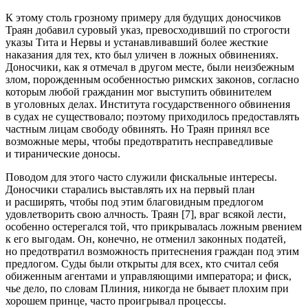
К этому столь грозному примеру для будущих доносчиков
Траян добавил суровый указ, превосходивший по строгости
указы Тита и Нервы и устанавливавший более жесткие
наказания для тех, кто был уличен в ложных обвинениях.
Доносчики, как я отмечал в другом месте, были неизбежным
злом, порожденным особенностью римских законов, согласно
которым любой гражданин мог выступить обвинителем
в уголовных делах. Института государственного обвинения
в судах не существовало; поэтому приходилось предоставлять
частным лицам свободу обвинять. Но Траян принял все
возможные меры, чтобы предотвратить несправедливые
и тиранические доносы.
Поводом для этого часто служили фискальные интересы.
Доносчики старались выставлять их на первый план
и расширять, чтобы под этим благовидным предлогом
удовлетворить свою алчность. Траян [7], враг всякой лести,
особенно остерегался той, что прикрывалась ложным рвением
к его выгодам. Он, конечно, не отменил законных податей,
но предотвратил возможность притеснения граждан под этим
предлогом. Суды были открыты для всех, кто считал себя
обиженным агентами и управляющими императора; и фиск,
чье дело, по словам Плиния, никогда не бывает плохим при
хорошем принце, часто проигрывал процессы.