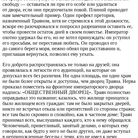
свободу — оставаться ли при его особе или удалиться
от двора, если они предпочитали покой. Плиний приводит
нам замечательный пример. Один префект претория,
назначенный Траяном, хотя не стремился к этой должности,
вскоре ею разочаровался и попросил разрешения оставить ее,
чтобы провести остаток дней в своем поместье. Император
охотно удержал бы его, но не хотел принуждать: он уступил
его просьбам, не переставая любить. Он проводил его
до самого берега моря, нежно обнял при расставании и,
приглашая вернуться, позволил ему уехать.
Его доброта распространялась не только на друзей; она
проявлялась в легкости его аудиенций, на которые он
допускал всех без различия. Ни одна площадь, ни один храм
не были более открыты и доступны, чем дворец Траяна. Нерва
приказал поместить на фронтоне императорского дворца
надпись: «ОБЩЕСТВЕННЫЙ ДВОРЕЦ». Траян полностью
оправдывал это название; казалось, что жилище принцепса
было жилищем всех граждан: там не было закрытых дверей,
никто не встречал отказа или препятствий со стороны стражи;
все там было скромно и спокойно, как в частном доме: Траян
принимал всех, выслушивал каждого, кто к нему обращался.
Человечный, приветливый, занятый делами, о которых ему
говорили, как будто у него не было других, он даже вступал
в непринужденные беседы с теми, кто не имел к нему