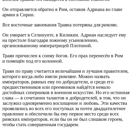
Он отправляется обратно в Рим, оставив Адриана во главе
армии в Сирии.
Все восточные завоевания Траяна потеряны для римлян.
Он умирает в Селинунте, в Киликии. Адриан наследует ему
на престоле благодаря ложному усыновлению,
организованному императрицей Плотиной.
Траян причислен к сонму богов. Его прах перенесён в Рим
и помещён под его колонной.
Траян по праву считается величайшим и лучшим правителем,
которого когда-либо имели римляне. Можно назвать
императоров, равных ему по добродетели, и среди его
предшественников или преемников найдётся немало
достойных соперников в военном искусстве. Но его истинная
слава — в сочетании талантов и добродетелей, в том, что он
заслужил одновременно восхищение и любовь. Эти качества
проявлялись во всех его поступках за почти двадцат
илетн
ее
правление и обеспечили бы ему первое место среди всех
римских императоров, если бы он не был слишком героем,
чтобы стать совершенным государем.