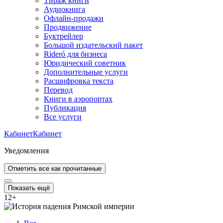
Тираж книги
Аудиокнига
Офлайн-продажи
Продвижение
Буктрейлер
Большой издательский пакет
Rideró для бизнеса
Юридический советник
Дополнительные услуги
Расшифровка текста
Перевод
Книги в аэропортах
Публикация
Все услуги
Кабинет
Кабинет
Уведомления
Отметить все как прочитанные
Показать ещё
12
+