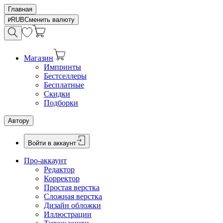
Главная
RUB
Сменить валюту
Магазин
Импринты
Бестселлеры
Бесплатные
Скидки
Подборки
Автору
Войти в аккаунт
Про-аккаунт
Редактор
Корректор
Простая верстка
Сложная верстка
Дизайн обложки
Иллюстрации