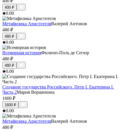
400
₽
400
₽
0.0
0
Метафизика Аристотеля
Валерий Антонов
480
₽
480
₽
0.0
0
Всемирная история
Филипп-Поль де Сегюр
480
₽
480
₽
0.0
0
Создание государства Российского. Петр I. Екатерина I.
Часть 2
Мария Вершинина
1600
₽
1600
₽
0.0
0
Метафизика Аристотеля
Валерий Антонов
480
₽