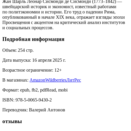
Жан Шарль Леонар Сисмонди де Сисмонди (1773–1842) —
швейцарский историк и экономист, известный работами
по политэкономии и истории. Его труд о падении Рима,
опубликованный в начале XIX века, отражает взгляды эпохи
Просвещения с акцентом на критический анализ институтов
и социальных процессов.
Подробная информация
Объем:
254
стр.
Дата выпуска:
16 апреля 2025 г.
Возрастное ограничение:
12
+
В магазинах:
Amazon
Wildberries
ЛитРес
Формат:
epub, fb2, pdfRead, mobi
ISBN:
978-5-0065-9430-2
Переводчик
:
Валерий Антонов
отзывы