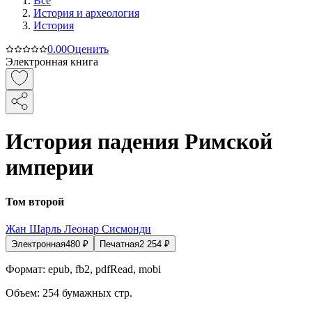
Все
История и археология
История
0.0
0
Оценить
Электронная книга
История падения Римской
империи
Том второй
Жан Шарль Леонар Сисмонди
Электронная
480
₽
Печатная
2 254
₽
Формат:
epub, fb2, pdfRead, mobi
Объем:
254
бумажных стр.