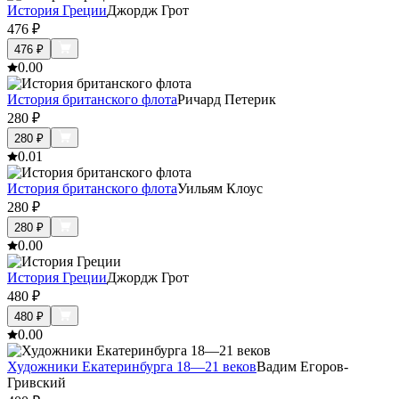
История Греции
Джордж Грот
476
₽
476
₽
0.0
0
История британского флота
Ричард Петерик
280
₽
280
₽
0.0
1
История британского флота
Уильям Клоус
280
₽
280
₽
0.0
0
История Греции
Джордж Грот
480
₽
480
₽
0.0
0
Художники Екатеринбурга 18—21 веков
Вадим Егоров-
Гривский