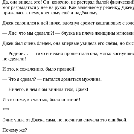
Да, она видела это! Он, конечно, не растерял былой физический
мог разрыдаться у неё на руках. Как маленькому ребёнку, Джеку
прижалась к нему, крепкому ещё и надёжному.
Джек склонился к ней ниже, вдохнул аромат каштановых с золо
— Лис, что мы сделали?! — блузка на плече женщины мгновенно
Джек был очень бледен, она впервые увидела его слёзы, но бы
— Родной… — тихо и нежно прошептала она, мягко коснувшись 
не сделали!
И это, к сожалению, было правдой!
— Что я сделал? — пытался дознаться мужчина.
— Ничего, в чём я бы винила тебя, Джек!
И это тоже, к счастью, было истиной!
***
Элис ушла от Джека сама, не посчитав сначала это ошибкой.
Почему же?