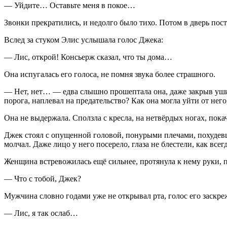
— Уйдите… Оставьте меня в покое…
Звонки прекратились, и недолго было тихо. Потом в дверь пост
Вслед за стуком Элис услышала голос Джека:
— Лис, открой! Консьерж сказал, что ты дома…
Она испугалась его голоса, не помня звука более страшного.
— Нет, нет… — едва слышно прошептала она, даже закрыв уши. 
порога, наплевал на предательство? Как она могла уйти от нег
Она не выдержала. Сползла с кресла, на нетвёрдых ногах, покач
Джек стоял с опущенной головой, понурыми плечами, похудевши
молчал. Даже лицо у него посерело, глаза не блестели, как всег
Женщина встревожилась ещё сильнее, протянула к нему руки, 
— Что с тобой, Джек?
Мужчина словно годами уже не открывал рта, голос его заскре
— Лис, я так ослаб…