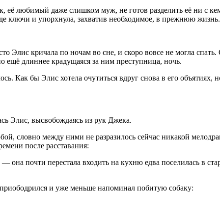
жек, её любимый даже слишком муж, не готов разделить её ни с 
оде ключи и упорхнула, захватив необходимое, в прежнюю жизнь.
то Элис кричала по ночам во сне, и скоро вовсе не могла спать.
 но ещё длиннее крадущаяся за ним преступница, ночь.
ь. Как бы Элис хотела очутиться вдруг снова в его объятиях, но
сь Элис, высвобождаясь из рук Джека.
 собой, словно между ними не разразилось сейчас никакой мело
времени после расставания:
 она почти перестала входить на кухню едва поселилась в стар
он приободрился и уже меньше напоминал побитую собаку: