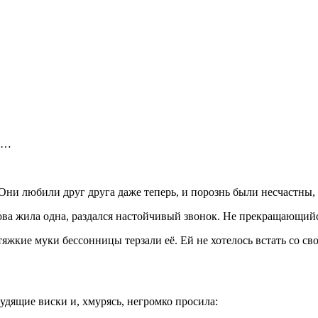
ов…
 Они любили друг друга даже теперь, и по
рознь
были несчастны,
снова жила одна, раздался настойчивый звонок. Не прекращающ
 тяжкие муки бессонницы терзали её. Ей не хотелось встать со св
 гудящие
виски
и, хмурясь, негромко просила: