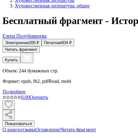
Художественная литература
Художественная литература: общее
Бесплатный фрагмент - Исто
Елена Полубоярцева
Электронная
200
₽
Печатная
934
₽
Читать фрагмент
Купить
Объем:
244
бумажных стр.
Формат:
epub, fb2, pdfRead, mobi
Подробнее
0.0
0
Оценить
Пожаловаться
О книге
отзывы
Оглавление
Читать фрагмент