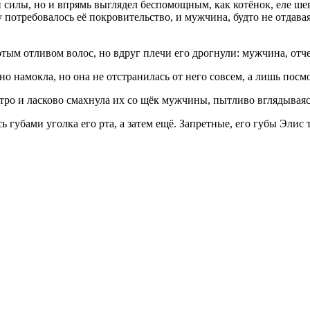
 силы, но и впрямь выглядел беспомощным, как котёнок, еле шеве
 потребовалось её покровительство, и мужчина, будто не отдавая
тым отливом волос, но вдруг плечи его дрогнули: мужчина, отч
 намокла, но она не отстранилась от него совсем, а лишь посмо
стро и
ласк
ово смахнула их со щёк мужчины, пытливо вглядываясь
губами уголка его рта, а затем ещё. Запретные, его губы Элис