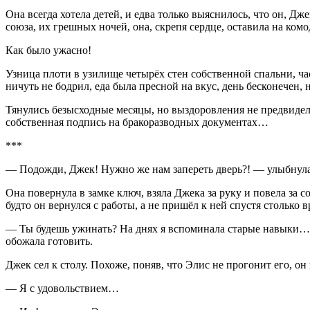
Она всегда хотела детей, и едва только выяснилось, что он, Д
союза, их грешных ночей, она, скрепя сердце, оставила на ком
Как было ужасно!
Узница плоти в узилище четырёх стен собственной спальни, час
ничуть не бодрил, еда была пресной на вкус, день бесконечен,
Тянулись безысходные месяцы, но выздоровления не предвиделос
собственная подпись на бракоразводных документах…
***
— Подожди, Джек! Нужно же нам запереть дверь?! — улыбнула
Она повернула в замке ключ, взяла Джека за руку и повела за
будто он вернулся с работы, а не пришёл к ней спустя столько 
— Ты будешь ужинать? На днях я вспоминала старые навыки… —
обожала готовить.
Джек сел к столу. Похоже, поняв, что Элис не прогонит его, 
— Я с удовольствием…