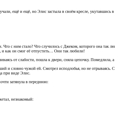
учали, ещё и ещё, но Элис застыла в своём кресле, укутавшись в
Что с ним стало? Что случилось с Джеком, которого она так люб
о, и как он смог её отпустить… Они так любили!
иваясь от слабости, пошла к двери, сняла цепочку. Помедлила, а
й и словно чужой ей. Смотрел исподлобья, но не отрываясь. С 
да при виде Элис.
почти затянула в переднюю:
жетал, незнакомый: