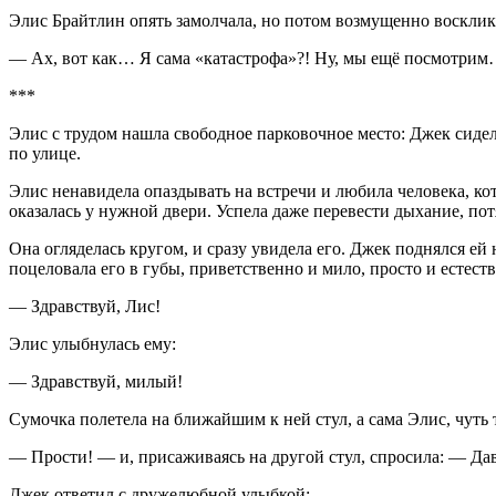
Элис Брайтлин опять замолчала, но потом возмущенно восклик
— Ах, вот как… Я сама «катастрофа»?! Ну, мы ещё посмотрим
***
Элис с трудом нашла свободное парковочное место: Джек сидел
по улице.
Элис ненавидела опаздывать на встречи и любила человека, к
оказалась у нужной двери. Успела даже перевести дыхание, пот
Она огляделась кругом, и сразу увидела его. Джек поднялся ей
поцел
овала его в губы, приветственно и мило, просто и естеств
— Здравствуй, Лис!
Элис улыбнулась ему:
— Здравствуй, милый!
Сумочка полетела на ближайшим к ней стул, а сама Элис, чуть 
— Прости! — и, присаживаясь на другой стул, спросила: — Да
Джек ответил с дружелюбной улыбкой: