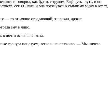
лился и говорил, как будто, с трудом. Ещё чуть –чуть, и он
 отчёта, обнял Элис, и она потянулась к бывшему мужу в ответ,
его — то отчаянно страдающий, заплакал, дрожа:
трела ему в лицо.
 в почти ослепшие глаза.
 тоже тронула
поцел
уем, легко и ненавязчиво. — Мы ничего