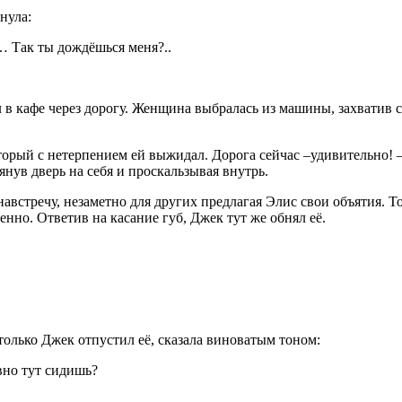
нула:
… Так ты дождёшься меня?..
 в кафе через дорогу. Женщина выбралась из машины, захватив с
оторый с нетерпением ей выжидал. Дорога сейчас –удивительно
янув дверь на себя и проскальзывая внутрь.
 навстречу, незаметно для других предлагая Элис свои объятия. 
енно. Ответив на касание губ, Джек тут же обнял её.
только Джек отпустил её, сказала
вино
ватым тоном:
вно тут сидишь?