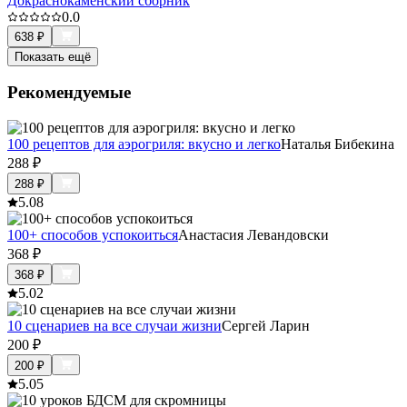
Докраснокаменский сборник
0.0
638
₽
Показать ещё
Рекомендуемые
100 рецептов для аэрогриля: вкусно и легко
Наталья Бибекина
288
₽
288
₽
5.0
8
100+ способов успокоиться
Анастасия Левандовски
368
₽
368
₽
5.0
2
10 сценариев на все случаи жизни
Сергей Ларин
200
₽
200
₽
5.0
5