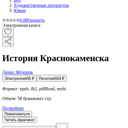
Все
Художественная литература
Юмор
0.0
0
Оценить
Электронная книга
История Краснокаменска
Денис Фёдоров
Электронная
56
₽
Печатная
554
₽
Формат:
epub, fb2, pdfRead, mobi
Объем:
58
бумажных стр.
Подробнее
Пожаловаться
Читать фрагмент