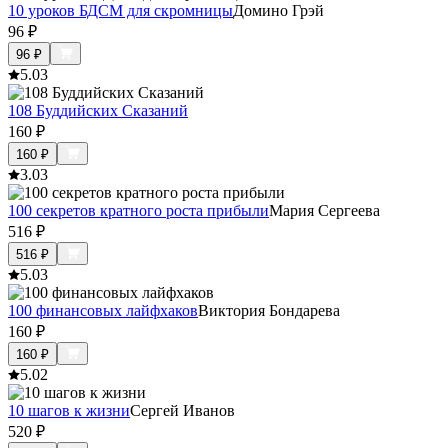
10 уроков БДСМ для скромницы
Домино Грэй
96
₽
96
₽
5.0
3
108 Буддийских Сказаний
160
₽
160
₽
3.0
3
100 секретов кратного роста прибыли
Мария Сергеева
516
₽
516
₽
5.0
3
100 финансовых лайфхаков
Виктория Бондарева
160
₽
160
₽
5.0
2
10 шагов к жизни
Сергей Иванов
520
₽