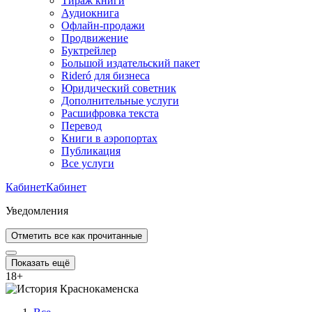
Тираж книги
Аудиокнига
Офлайн-продажи
Продвижение
Буктрейлер
Большой издательский пакет
Rideró для бизнеса
Юридический советник
Дополнительные услуги
Расшифровка текста
Перевод
Книги в аэропортах
Публикация
Все услуги
Кабинет
Кабинет
Уведомления
Отметить все как прочитанные
Показать ещё
18
+