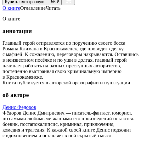
Купить
электронную — 56 ₽
О книге
Оглавление
Читать
О книге
аннотация
Главный герой отправляется по поручению своего босса
Романа Климана в Краснокаменск, где проводит сделку
с мафией. К сожалению, переговоры накрываются. Оставшись
в неизвестном посёлке и по уши в долгах, главный герой
начинает работать на разных преступных авторитетов,
постепенно выстраивая свою криминальную империю
в Краснокаменске.
Книга публикуется в авторской орфографии и пунктуации
об авторе
Денис Фёдоров
Фёдоров Денис Дмитриевич — писатель-фантаст, юморист,
но самыми любимыми жанрами его произведений остаются:
боевик, постапокалипсис, криминал, приключения,
комедия и трагедия. К каждой своей книге Денис подходит
с вдохновением и оставляет в ней скрытый смысл.