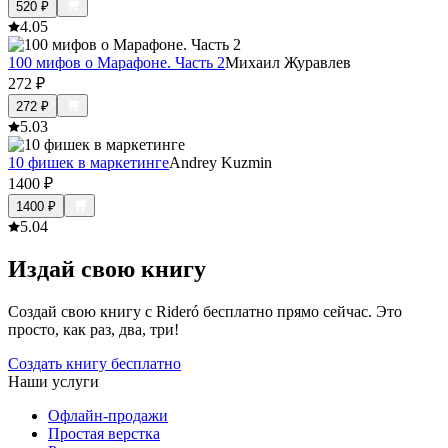
520
₽
4.0
5
100 мифов о Марафоне. Часть 2
Михаил Журавлев
272
₽
272
₽
5.0
3
10 фишек в маркетинге
Andrey Kuzmin
1400
₽
1400
₽
5.0
4
Издай свою книгу
Создай свою книгу с Rideró бесплатно прямо сейчас. Это
просто, как раз, два, три!
Создать книгу бесплатно
Наши услуги
Офлайн-продажи
Простая верстка