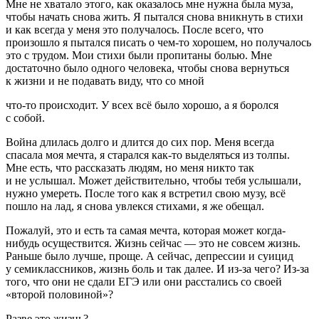
Мне не хватало этого, как оказалось мне нужна была муза,
чтобы начать снова жить. Я пытался снова вникнуть в стихи
и как всегда у меня это получалось. После всего, что
произошло я пытался писать о чем-то хорошем, но получалось
это с трудом. Мои стихи были пропитаны болью. Мне
достаточно было одного человека, чтобы снова вернуться
к жизни и не подавать виду, что со мной
что-то происходит. У всех всё было хорошо, а я боролся
с собой.
Война длилась долго и длится до сих пор. Меня всегда
спасала моя мечта, я старался как-то выделяться из толпы.
Мне есть, что рассказать людям, но меня никто так
и не услышал. Может действительно, чтобы тебя услышали,
нужно умереть. После того как я встретил свою музу, всё
пошло на лад, я снова увлекся стихами, я же обещал.
Пожалуй, это и есть та самая мечта, которая может когда-
нибудь осуществится. Жизнь сейчас — это не совсем жизнь.
Раньше было лучше, проще. А сейчас, депрессии и
суиц
ид
у семиклассников, жизнь боль и так далее. И из-за чего? Из-за
того, что они не сдали ЕГЭ или они расстались со своей
«второй половиной»?
Разве это жизнь?