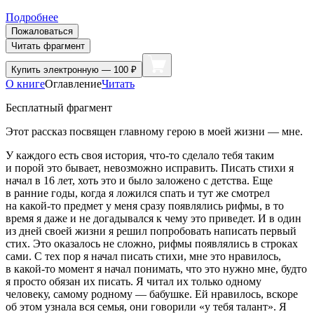
Подробнее
Пожаловаться
Читать фрагмент
Купить
электронную — 100 ₽
О книге
Оглавление
Читать
Бесплатный фрагмент
Этот рассказ посвящен главному герою в моей жизни — мне.
У каждого есть своя история, что-то сделало тебя таким
и порой это бывает, невозможно исправить. Писать стихи я
начал в 16 лет, хоть это и было заложено с детства. Еще
в ранние годы, когда я ложился спать и тут же смотрел
на какой-то предмет у меня сразу появлялись рифмы, в то
время я даже и не догадывался к чему это приведет. И в один
из дней своей жизни я решил попробовать написать первый
стих. Это оказалось не сложно, рифмы появлялись в строках
сами. С тех пор я начал писать стихи, мне это нравилось,
в какой-то момент я начал понимать, что это нужно мне, будто
я просто обязан их писать. Я читал их только одному
человеку, самому родному — бабушке. Ей нравилось, вскоре
об этом узнала вся семья, они говорили «у тебя талант». Я