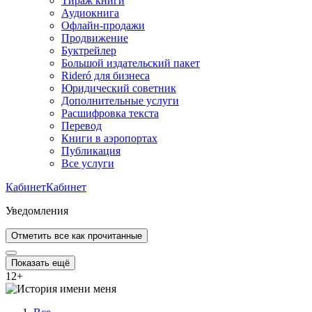
Тираж книги
Аудиокнига
Офлайн-продажи
Продвижение
Буктрейлер
Большой издательский пакет
Rideró для бизнеса
Юридический советник
Дополнительные услуги
Расшифровка текста
Перевод
Книги в аэропортах
Публикация
Все услуги
Кабинет
Кабинет
Уведомления
Отметить все как прочитанные
Показать ещё
12
+