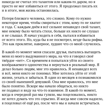
никогда не считал это талантом или каким-то даром, но я
просто не мог избавиться от этого. Я продолжал писать их
и в итоге, моя жизнь остановилась.
Потеря близкого человека, это сложно. Кому-то нужно
некоторое время, чтобы смириться с этим, кому-то не хватит
и года. С каждым днём я всё сильнее ненавидел свой талант,
мне некому было читать стихи, больше их никто не слушал
и не слышал. Я начал уходить в себя, пытался избавиться
от всего этого. Но, куда бы я не посмотрел, везде была рифма.
Это как проклятие, наверное, худшее что со мной случилось.
В какой-то момент меня спасали друзья, пытались вытащить
меня из моего выдуманного мира, на что я говорил своё
твёрдое «нет». Со временем я попытался уйти из своего
воображаемого одиночества и вернуться в реальный мир. Я
делал больно людям, мне это нравилось. Я ненавидел всех
и всё, меня никто не понимал. Мне хотелось уйти от этой
жизни, уехать и забыться. В один из месяцев я познакомился
со своей нынешней девушкой. Она мне нравилось, это мне
было понятно. Вскоре мы начали общаться, но никто
не подавал и виду на что-то взаимное. В какой-то момент,
когда в очередной раз мы гуляли, мы поцеловались, никто
не хотел думать что это серьезно. И когда мне совсем надоело,
я поцеловал её ещё раз, после чего мы и начали встречаться.