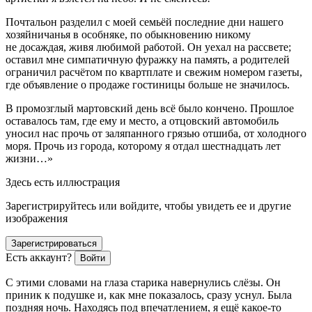
Почтальон разделил с моей семьёй последние дни нашего
хозяйничанья в особняке, по обыкновению никому
не досаждая, живя любимой работой. Он уехал на рассвете;
оставил мне симпатичную фуражку на память, а родителей
ограничил расчётом по квартплате и свежим номером газеты,
где объявление о продаже гостиницы больше не значилось.
В промозглый мартовский день всё было кончено. Прошлое
оставалось там, где ему и место, а отцовский автомобиль
уносил нас прочь от заляпанного грязью отшиба, от холодного
моря. Прочь из города, которому я отдал шестнадцать лет
жизни…»
Здесь есть иллюстрация
Зарегистрируйтесь или войдите, чтобы увидеть ее и другие
изображения
Зарегистрироваться
Есть аккаунт?
Войти
С этими словами на глаза старика навернулись слёзы. Он
приник к подушке и, как мне показалось, сразу уснул. Была
поздняя ночь. Находясь под впечатлением, я ещё какое-то