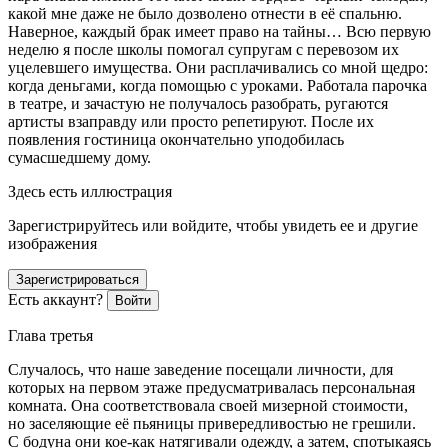
какой мне даже не было дозволено отнести в её спальню.
Наверное, каждый брак имеет право на тайны… Всю первую
неделю я после школы помогал супругам с перевозом их
уцелевшего имущества. Они расплачивались со мной щедро:
когда деньгами, когда помощью с уроками. Работала парочка
в театре, и зачастую не получалось разобрать, ругаются
артисты взаправду или просто репетируют. После их
появления гостиница окончательно уподобилась
сумасшедшему дому.
Здесь есть иллюстрация
Зарегистрируйтесь или войдите, чтобы увидеть ее и другие
изображения
Зарегистрироваться
Есть аккаунт?
Войти
Глава третья
Случалось, что наше заведение посещали личности, для
которых на первом этаже предусматривалась персональная
комната. Она соответствовала своей мизерной стоимости,
но заселяющие её пьяницы привередливостью не грешили.
С бодуна они кое-как натягивали одежду, а затем, спотыкаясь