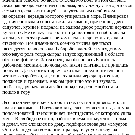
лежащая невдалеке от него тюрьма, но… начну с того, что моя
семья владела гостиницей — двухэтажным особняком
на окраине, веранда которого упиралась в море. Планировка
здания состояла из восьми жилых комнат, прачечной, двух
санузлов, кухни и подвала; на заднем дворе родители держали
курятник. Не скажу, что гостиница постоянно изобиловала
жильцами, хотя три-четыре комнаты в неделю мы сдавали
стабильно. Всё изменилось осенью тысяча девятьсот
шестьдесят первого года. В борьбе властей с тунеядством
ключевую роль тогда сыграл запуск крупнейшей в области
обувной фабрики. Затея обещала обеспечить Балтинск
рабочими местами, но лодырям такая политика не пришлась
по душе. Для многих тюрьма оказалась предпочтительней
честного заработка, и улицы охватила череда протестов,
поджогов и грабежей. Как бы цинично это ни звучало,
но благодаря начавшимся беспорядкам дело моей семьи
пошло в гору.
За считанные дни весь второй этаж гостиницы заполнился
квартирантами… Пятую комнату, слева от лестницы, снимал
подслеповатый цветочник лет шестидесяти, от которого ушла
жена. В свободное от подработок время тот мужчина только
и делал, что слонялся по дому, подбирая слова для мемуаров.
Он не был душой компании, правда, не упускал случая
по вечерам забыться за выпивкой и собиранием сплетен. Как