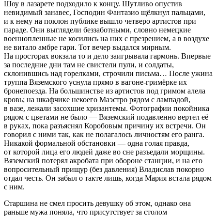
Шоу в лазарете подходило к концу. Шутливо опустив
невидимый занавес, Господин Фантазио щёлкнул пальцами,
и к нему на поклон публике вышло четверо артистов при
параде. Они выглядели беззаботными, словно немецкие
военнопленные не косились на них с презрением, а в воздухе
не витало амбре гари. Тот вечер выдался мирным.
На просторах вокзала то и дело заигрывала гармонь. Впервые
за последние дни там не свистели пули, и солдаты,
склонившись над горелками, строчили письма… После ужина
труппа Вяземского уснула прямо в вагоне-гримёрке их
бронепоезда. На большинстве из артистов под гримом алела
кровь; на шкафчике некоего Маэстро рядом с лампадой,
в вазе, лежали засохшие хризантемы. Фотографии покойника
рядом с цветами не было — Вяземский подавленно вертел её
в руках, пока разъяснял Коробовым причину их встречи. Он
говорил с ними так, как не полагалось личностям его ранга.
Никакой формальной обстановки — одна голая правда,
от которой лица его людей даже во сне разъедали морщины.
Вяземский потерял акробата при обороне станции, и на его
вопросительный прищур (без давления) Владислав покорно
отдал честь. Он забыл о такте лишь, когда Мария встала рядом
с ним.
Старшина не смел просить девушку об этом, однако она
раньше мужа поняла, что присутствует за столом