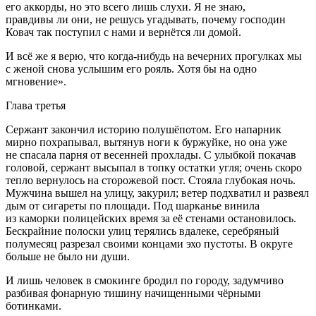
его аккорды, но это всего лишь слухи. Я не знаю,
правдивы ли они, не решусь угадывать, почему господин
Ковач так поступил с нами и вернётся ли домой.
И всё же я верю, что когда-нибудь на вечерних прогулках мы
с женой снова услышим его рояль. Хотя бы на одно
мгновение».
Глава третья
Сержант закончил историю полушёпотом. Его напарник
мирно похрапывал, вытянув ноги к буржуйке, но она уже
не спасала парня от весенней прохлады. С улыбкой покачав
головой, сержант высыпал в топку остатки угля; очень скоро
тепло вернулось на сторожевой пост. Стояла глубокая ночь.
Мужчина вышел на улицу, закурил; ветер подхватил и развеял
дым от сигареты по площади. Под шарканье винила
из каморки полицейских время за её стенами остановилось.
Бескрайние полоски улиц терялись вдалеке, серебряный
полумесяц разрезал своими концами эхо пустоты. В округе
больше не было ни души.
И лишь человек в смокинге бродил по городу, задумчиво
разбивая фонарную тишину начищенными чёрными
ботинками.