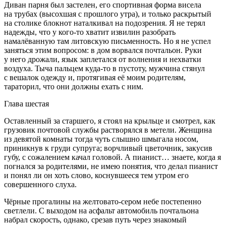
Диван парня был застелен, его спортивная форма висела
на трубах (высохшая с прошлого утра), и только раскрытый
на столике блокнот наталкивал на подозрения. Я не терял
надежды, что у кого-то хватит извилин разобрать
намалёванную там литовскую письменность. Но я не успел
заняться этим вопросом: в дом ворвался почтальон. Руки
у него дрожали, язык заплетался от волнения и нехватки
воздуха. Тыча пальцем куда-то в пустоту, мужчина стянул
с вешалок одежду и, протягивая её моим родителям,
тараторил, что они должны ехать с ним.
Глава шестая
Оставленный за старшего, я стоял на крыльце и смотрел, как
грузовик почтовой службы растворялся в метели. Женщина
из девятой комнаты тогда чуть слышно шмыгала носом,
приникнув к груди супруга; ворчливый цветочник, закусив
губу, с сожалением качал головой. А пианист… знаете, когда я
погнался за родителями, не имею понятия, что делал пианист
и понял ли он хоть слово, коснувшееся тем утром его
совершенного слуха.
Чёрные прогалины на желтовато-сером небе постепенно
светлели. С выходом на асфальт автомобиль почтальона
набрал скорость, однако, срезав путь через знакомый