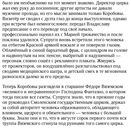
было им необъяснимо на тот момент знакомо. Директор цирка
жал ему руку до посинения; другие артисты не давали
мужчине прохода, но его мысли занимали только Коробовы.
Визитёр не сводил с дуэта глаз до конца выступления, однако
при встрече был немногословен: передал Владиславу
предписание о его переводе под своё начало,
профессионально оценил их с Марией трюкачество и после
поклона удалился. Супруги вновь встретили этого человека
на отбитом Красной армией вокзале и не поверили глазам.
Облачённый в синий бархатный фрак, с цилиндром на голове
и надвинутым на нос пенсне, выбритый и надушенный —
персонаж словно сошёл с рекламного плаката. Жмурясь
от прожекторов, он воодушевлённо разглагольствовал под
сводами медицинского шатра, и детский смех в те мгновения
разносился далеко за его пределы.
Теперь Коробовы разглядели в старшине Фёдоре Вяземском
«великого и несравненного» Господина Фантазио, о котором
тогда писали все газеты. Супруги знали, что в прежние годы
он руководил Смоленским государственным цирком, держал
за собой авторитет человека образованного, обладающего
влиянием, щедрого и обязательного — человека с большой
буквы. Знали они и то, что в августе сорок первого почти вся
труппа Вяземского сгинула под руинами того самого цирка.