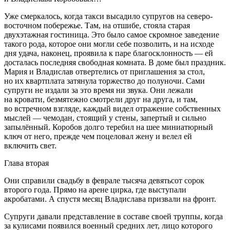
Уже смеркалось, когда такси высадило супругов на северо-
восточном побережье. Там, на отшибе, стояла старая
двухэтажная гостиница. Это было самое скромное заведение
такого рода, которое они могли себе позволить, и на исходе
дня удача, наконец, проявила к паре благосклонность — ей
досталась последняя свободная комната. В доме был праздник.
Мария и Владислав отвертелись от приглашения за стол,
но их квартплата затянула торжество до полуночи. Сами
супруги не издали за это время ни звука. Они лежали
на кровати, безмятежно смотрели друг на друга, и там,
во встречном взгляде, каждый видел отражение собственных
мыслей — чемодан, стоящий у стены, запертый и сильно
запылённый. Коробов долго теребил на шее миниатюрный
ключ от него, прежде чем поцеловал жену и велел ей
включить свет.
Глава вторая
Они справили свадьбу в феврале тысяча девятьсот сорок
второго года. Прямо на арене цирка, где выступали
акробатами. А спустя месяц Владислава призвали на фронт.
Супруги давали представление в составе своей труппы, когда
за кулисами появился военный средних лет, лицо которого