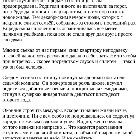
После случившегося продажа гостиницы была
предопределена. Родители никого не выставляли за порог,
но твёрдо дали понять квартирантам, что им пора искать
новое жильё. Тем декабрьским вечером люди, которых я
искренне считал семьёй, собрались за столом в последний раз.
Впредь наша сплочённость ограничивалась всё менее
пылкими улыбками, пока все не стали друг для друга просто
соседями.
Мясник съехал от нас первым, снял квартирку неподалёку
от своей лавки, хотя регулярно давал о себе знать. Не то чтобы
при встречах… скорее посредством слухов и сплетен — такой
уж он был человек.
Следом за ним гостиницу покинул загадочный обитатель
седьмой комнаты. Он пожертвовал рояль школе, всучил
родителям добротные чаевые и, поскрипывая чемоданами,
сгинул в сумерках января тысяча девятьсот шестьдесят
второго года.
Окончив строчить мемуары, вскоре из нашей жизни исчез
и цветочник. Ни с кем особо не попрощавшись, он содрогнул
коридор тяжёлым вздохом и ушёл. Видно, жена сбежала
от того невежи не напрасно… Что касается расставания
с супругами из девятой комнаты, от объятий очаровательной
артистки я взлетел на небо. И не смейтесь!