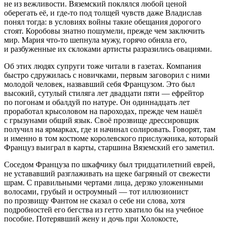
не из вежливости. Вяземский поклялся любой ценой
оберегать её, и где-то под толщей чувств даже Владислав
понял тогда: в условиях войны такие обещания дорогого
стоят. Коробовы знатно пошумели, прежде чем заключить
мир. Мария что-то шепнула мужу, горячо обняла его,
и разбуженные их склоками артисты разразились овациями.
Об этих людях супруги тоже читали в газетах. Компания
быстро сдружилась с новичками, первым заговорил с ними
молодой человек, назвавший себя Французом. Это был
высокий, сутулый стиляга лет двадцати пяти — ефрейтор
по погонам и обалдуй по натуре. Он одиннадцать лет
проработал крысоловом на пароходах, прежде чем нашёл
с грызунами общий язык. Своё прозвище дрессировщик
получил на ярмарках, где и начинал солировать. Говорят, там
и именно в том костюме королевского прислужника, который
Француз выиграл в карты, старшина Вяземский его заметил.
Соседом Француза по шкафчику был тридцатилетний еврей,
не устававший разглаживать на щеке багряный от свежести
шрам. С правильными чертами лица, дерзко уложенными
волосами, грубый и остроумный — тот иллюзионист
по прозвищу Фантом не сказал о себе ни слова, хотя
подробностей его бегства из гетто хватило бы на учебное
пособие. Потерявший жену и дочь при Холокосте,