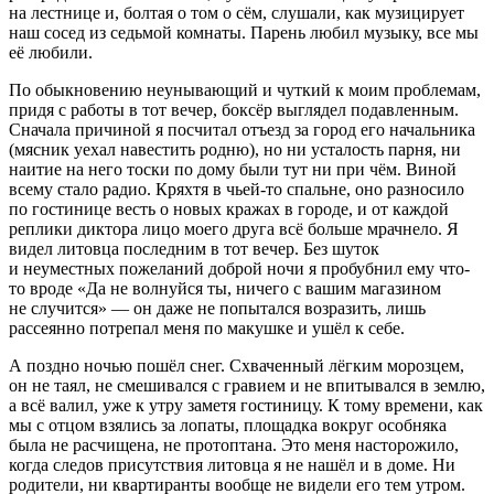
на лестнице и, болтая о том о сём, слушали, как музицирует
наш сосед из седьмой комнаты. Парень любил музыку, все мы
её любили.
По обыкновению неунывающий и чуткий к моим проблемам,
придя с работы в тот вечер, боксёр выглядел подавленным.
Сначала причиной я посчитал отъезд за город его начальника
(мясник уехал навестить родню), но ни усталость парня, ни
наитие на него тоски по дому были тут ни при чём. Виной
всему стало радио. Кряхтя в чьей-то спальне, оно разносило
по гостинице весть о новых кражах в городе, и от каждой
реплики диктора лицо моего друга всё больше мрачнело. Я
видел литовца последним в тот вечер. Без шуток
и неуместных пожеланий доброй ночи я пробубнил ему что-
то вроде «Да не волнуйся ты, ничего с вашим магазином
не случится» — он даже не попытался возразить, лишь
рассеянно потрепал меня по макушке и ушёл к себе.
А поздно ночью пошёл снег. Схваченный лёгким морозцем,
он не таял, не смешивался с гравием и не впитывался в землю,
а всё валил, уже к утру заметя гостиницу. К тому времени, как
мы с отцом взялись за лопаты, площадка вокруг особняка
была не расчищена, не протоптана. Это меня насторожило,
когда следов присутствия литовца я не нашёл и в доме. Ни
родители, ни квартиранты вообще не видели его тем утром.