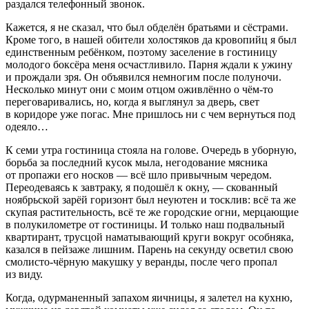
раздался телефонный звонок.
Кажется, я не сказал, что был обделён братьями и сёстрами.
Кроме того, в нашей обители холостяков да кровопийц я был
единственным ребёнком, поэтому заселение в гостиницу
молодого боксёра меня осчастливило. Парня ждали к ужину
и прождали зря. Он объявился немногим после полуночи.
Несколько минут они с моим отцом оживлённо о чём-то
переговаривались, но, когда я выглянул за дверь, свет
в коридоре уже погас. Мне пришлось ни с чем вернуться под
одеяло…
К семи утра гостиница стояла на голове. Очередь в уборную,
борьба за последний кусок мыла, негодование мясника
от пропажи его носков — всё шло привычным чередом.
Переодеваясь к завтраку, я подошёл к окну, — скованный
ноябрьской зарёй горизонт был неуютен и тосклив: всё та же
скупая растительность, всё те же городские огни, мерцающие
в полукилометре от гостиницы. И только наш подвальный
квартирант, трусцой наматывающий круги вокруг особняка,
казался в пейзаже лишним. Парень на секунду осветил свою
смолисто-чёрную макушку у веранды, после чего пропал
из виду.
Когда, одурманенный запахом яичницы, я залетел на кухню,