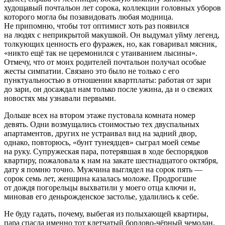
худощавый почтальон лет сорока, коллекции головных уборов
которого могла бы позавидовать любая модница.
Не припомню, чтобы тот оптимист хоть раз появился
на людях с неприкрытой макушкой. Он выдумал уйму легенд,
толкующих ценность его фуражек, но, как говаривал мясник,
«никто ещё так не церемонился с утаиванием лысины».
Отмечу, что от моих родителей почтальон получал особые
жесты симпатии. Связано это было не только с его
пунктуальностью в отношении квартплаты: работая от зари
до зари, он досаждал нам только после ужина, да и о свежих
новостях мы узнавали первыми.
Дольше всех на втором этаже пустовала комната номер
девять. Одни возмущались стоимостью тех двуспальных
апартаментов, других не устраивал вид на задний двор,
однако, повторюсь, «бунт тунеядцев» сыграл моей семье
на руку. Супружеская пара, потерявшая в ходе беспорядков
квартиру, пожаловала к нам на закате шестнадцатого октября,
дату я помню точно. Мужчина выглядел на сорок пять —
сорок семь лет, женщина казалась моложе. Продрогшие
от дождя погорельцы выхватили у моего отца ключи и,
миновав его деньрожденское застолье, удалились к себе.
Не буду гадать, почему, выбегая из полыхающей квартиры,
пара спасла именно тот клетчатый бордово-чёрный чемодан,