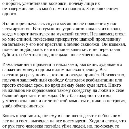
о пороги, улепётывали восвояси, почему лица их
не задерживались в моей памяти надолго. За исключением
одного.
Эта история началась спустя месяц после появления у нас
четы артистов. В то туманное утро я возвращался из школы,
когда у ворот наткнулся на мужской силуэт. Незнакомец стоял
ко мне спиной, почёсывая прикрытую шапкой проплешину
на затылке; у его ног врастали в землю саквояжи. Он вздыхал,
повесив подбородок на изголовье калитки, и не переставал
бубнить себе что-то под нос даже после моего оклика.
Измалёванный шрамами и наколками, высокий, худощавого
сложения молчун одним видом навевал тревогу. Вся
гостиница сразу поняла, кто он и откуда пришёл. Неизвестно,
получил заключённый свободу благодаря реабилитации или
просто отсидел срок, но вряд ли ему было куда идти. Никто
из жильцов не обрадовался такому соседству, да любви к себе
бывший арестант и не ждал. Он с благодарностью взял
у моего отца ключи от четвёртой комнаты и, никого не трогая,
ушёл обустраиваться.
Боюсь представить, почему в свои шестьдесят с небольшим
лет наш гость выглядел на все восемьдесят. Ходили слухи, что
от рук того человека погибла уйма людей, но, по-моему, те