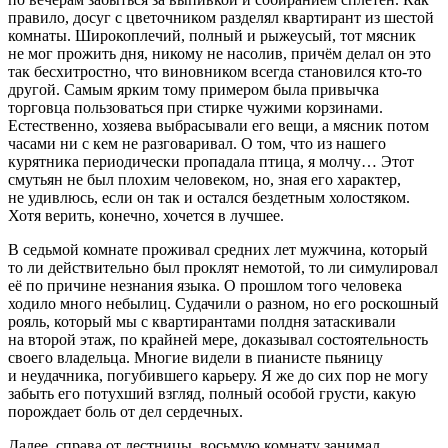
правило, досуг с цветочником разделял квартирант из шестой
комнаты. Широкоплечий, полный и рыжеусый, тот мясник
не мог прожить дня, никому не насолив, причём делал он это
так бесхитростно, что виновником всегда становился кто-то
другой. Самым ярким тому примером была привычка
торговца пользоваться при стирке чужими корзинами.
Естественно, хозяева выбрасывали его вещи, а мясник потом
часами ни с кем не разговаривал. О том, что из нашего
курятника периодически пропадала птица, я молчу… Этот
смутьян не был плохим человеком, но, зная его характер,
не удивлюсь, если он так и остался бездетным холостяком.
Хотя верить, конечно, хочется в лучшее.
В седьмой комнате проживал средних лет мужчина, который
то ли действительно был проклят немотой, то ли симулировал
её по причине незнания языка. О прошлом того человека
ходило много небылиц. Судачили о разном, но его роскошный
рояль, который мы с квартирантами полдня затаскивали
на второй этаж, по крайней мере, доказывал состоятельность
своего владельца. Многие видели в пианисте пьяницу
и неудачника, погубившего карьеру. Я же до сих пор не могу
забыть его потухший взгляд, полный особой грусти, какую
порождает боль от дел сердечных.
Далее, справа от лестницы, восьмую комнату занимал