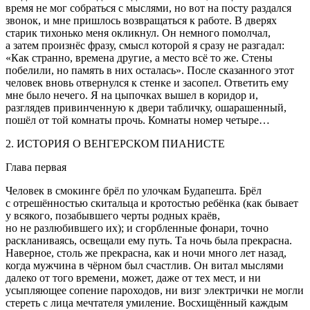
время не мог собраться с мыслями, но вот на посту раздался
звонок, и мне пришлось возвращаться к работе. В дверях
старик тихонько меня окликнул. Он немного помолчал,
а затем произнёс фразу, смысл которой я сразу не разгадал:
«Как странно, времена другие, а место всё то же. Стены
побелили, но память в них осталась». После сказанного этот
человек вновь отвернулся к стенке и засопел. Ответить ему
мне было нечего. Я на цыпочках вышел в коридор и,
разглядев привинченную к двери табличку, ошарашенный,
пошёл от той комнаты прочь. Комнаты номер четыре…
2. ИСТОРИЯ О ВЕНГЕРСКОМ ПИАНИСТЕ
Глава первая
Человек в смокинге брёл по улочкам Будапешта. Брёл
с отрешённостью скитальца и кротостью ребёнка (как бывает
у всякого, позабывшего черты родных краёв,
но не разлюбившего их); и сгорбленные фонари, точно
раскланиваясь, освещали ему путь. Та ночь была прекрасна.
Наверное, столь же прекрасна, как и ночи много лет назад,
когда мужчина в чёрном был счастлив. Он витал мыслями
далеко от того времени, может, даже от тех мест, и ни
усыпляющее сопение пароходов, ни визг электрички не могли
стереть с лица мечтателя умиление. Восхищённый каждым