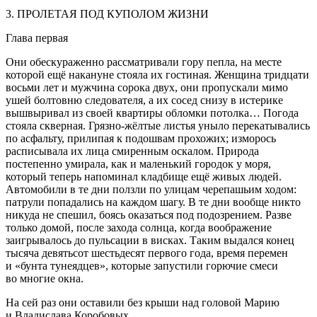
3. ПРОЛЕТАЯ ПОД КУПОЛОМ ЖИЗНИ
Глава первая
Они обескураженно рассматривали гору пепла, на месте
которой ещё накануне стояла их гостиная. Женщина тридцати
восьми лет и мужчина сорока двух, они пропускали мимо
ушей болтовню следователя, а их сосед снизу в истерике
вышвыривал из своей квартиры обломки потолка… Погода
стояла скверная. Грязно-жёлтые листья уныло перекатывались
по асфальту, прилипая к подошвам прохожих; изморось
расписывала их лица смиренным оскалом. Природа
постепенно умирала, как и маленький городок у моря,
который теперь напоминал кладбище ещё живых людей.
Автомобили в те дни ползли по улицам черепашьим ходом:
патрули попадались на каждом шагу. В те дни вообще никто
никуда не спешил, боясь оказаться под подозрением. Разве
только домой, после захода солнца, когда воображение
заигрывалось до пульсации в висках. Таким выдался конец
тысяча девятьсот шестьдесят первого года, время перемен
и «бунта тунеядцев», которые запустили горючие смеси
во многие окна.
На сей раз они оставили без крыши над головой Марию
и Владислава Коробовых…