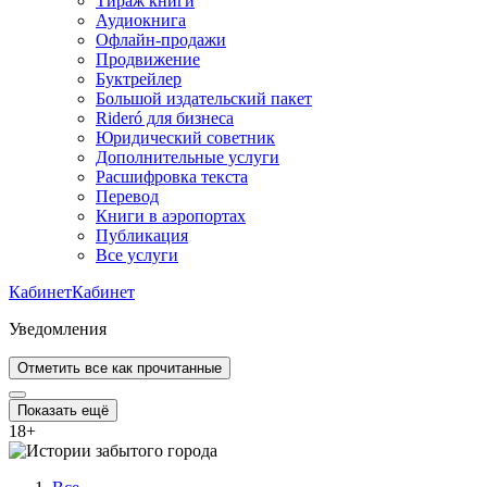
Тираж книги
Аудиокнига
Офлайн-продажи
Продвижение
Буктрейлер
Большой издательский пакет
Rideró для бизнеса
Юридический советник
Дополнительные услуги
Расшифровка текста
Перевод
Книги в аэропортах
Публикация
Все услуги
Кабинет
Кабинет
Уведомления
Отметить все как прочитанные
Показать ещё
18
+