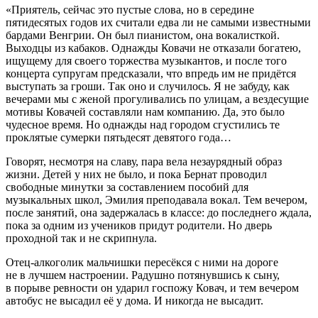
«Приятель, сейчас это пустые слова, но в середине
пятидесятых годов их считали едва ли не самыми известными
бардами Венгрии. Он был пианистом, она вокалисткой.
Выходцы из кабаков. Однажды Ковачи не отказали богатею,
ищущему для своего торжества музыкантов, и после того
концерта супругам предсказали, что впредь им не придётся
выступать за гроши. Так оно и случилось. Я не забуду, как
вечерами мы с женой прогуливались по улицам, а вездесущие
мотивы Ковачей составляли нам компанию. Да, это было
чудесное время. Но однажды над городом сгустились те
проклятые сумерки пятьдесят девятого года…
Говорят, несмотря на славу, пара вела незаурядный образ
жизни. Детей у них не было, и пока Бернат проводил
свободные минутки за составлением пособий для
музыкальных школ, Эмилия преподавала вокал. Тем вечером,
после занятий, она задержалась в классе: до последнего ждала,
пока за одним из учеников придут родители. Но дверь
проходной так и не скрипнула.
Отец-алкоголик мальчишки пересёкся с ними на дороге
не в лучшем настроении. Радушно потянувшись к сыну,
в порыве ревности он ударил госпожу Ковач, и тем вечером
автобус не высадил её у дома. И никогда не высадит.