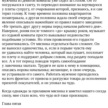
мужчина из девятой комнаты уже сидел за столом. Он то
погружался в газету, то переводил внимание на вертящуюся
у плиты супругу, от очарования которой, признаюсь, я и сам
терял голову. К тому времени половина квартирантов
позавтракала, а другая половина ждала своей очереди. Это
явление описывало важнейшее из правил нашего заведения:
«Не трепать друг другу нервы перед началом рабочего дня».
Наверное, роняя после томного «до» крышку рояля, музыкант
из седьмой комнаты просто выказывал недовольство
подобными устоями. Но этим проявления его гордости
ограничивались. От мясника отделаться было сложнее. Он
не выносил одиночества, и, если в порыве чувств ему
не удавалось найти человека, который выслушает, похлопает
по плечу и поддержит добрым словом, под раздачу попадали
все. А в тот период поводов терять самообладание
у лавочника хватало. Трудяги не шли к нему в помощники,
опасаясь норова начальника; желающие, в свою очередь,
не устраивали его самого. Работать мужчине приходилось
на всех фронтах: от привоза и разгрузки товара до исполнения
прихотей покупателей, и он уповал на чудо.
Когда однажды за прилавком мясника я заметил нашего соседа
снизу, мне стало ясно, что чудо всё-таки произошло.
Глава пятая