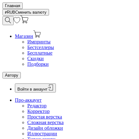
Главная
RUB
Сменить валюту
Магазин
Импринты
Бестселлеры
Бесплатные
Скидки
Подборки
Автору
Войти в аккаунт
Про-аккаунт
Редактор
Корректор
Простая верстка
Сложная верстка
Дизайн обложки
Иллюстрации