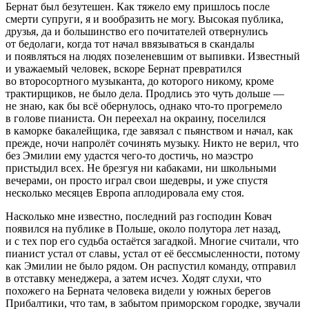
Бернат был безутешен. Как тяжело ему пришлось после
смерти супруги, я и вообразить не могу. Высокая публика,
друзья, да и большинство его почитателей отвернулись
от бедолаги, когда тот начал ввязываться в скандалы
и появляться на людях позеленевшим от выпивки. Известный
и уважаемый человек, вскоре Бернат превратился
во второсортного музыканта, до которого никому, кроме
трактирщиков, не было дела. Продлись это чуть дольше —
не знаю, как бы всё обернулось, однако что-то прогремело
в голове пианиста. Он переехал на окраину, поселился
в каморке бакалейщика, где завязал с пьянством и начал, как
прежде, ночи напролёт сочинять музыку. Никто не верил, что
без Эмилии ему удастся чего-то достичь, но маэстро
пристыдил всех. Не брезгуя ни кабаками, ни школьными
вечерами, он просто играл свои шедевры, и уже спустя
несколько месяцев Европа аплодировала ему стоя.
Насколько мне известно, последний раз господин Ковач
появился на публике в Польше, около полутора лет назад,
и с тех пор его судьба остаётся загадкой. Многие считали, что
пианист устал от славы, устал от её бессмысленности, потому
как Эмилии не было рядом. Он распустил команду, отправил
в отставку менеджера, а затем исчез. Ходят слухи, что
похожего на Берната человека видели у южных берегов
Прибалтики, что там, в забытом приморском городке, звучали