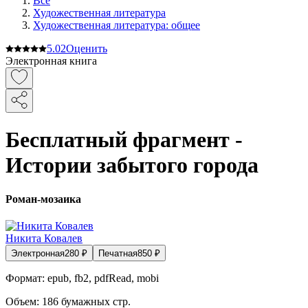
Все
Художественная литература
Художественная литература: общее
5.0
2
Оценить
Электронная книга
Бесплатный фрагмент -
Истории забытого города
Роман-мозаика
Никита Ковалев
Электронная
280
₽
Печатная
850
₽
Формат:
epub, fb2, pdfRead, mobi
Объем:
186
бумажных стр.