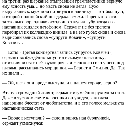
на третий раз шарканье отыгравшей грампластинки вернуло
ему ясность ума… но масть снова не легла. Сухо
выругавшись, мужчина потянулся к чайнику — тот был пуст,
и второй полицейский не сдержал смеха. Парень отхватил
за это выговор, однако отходчиво закусил губу, когда его
наставник занялся патефоном. Сержант не без трепета
перебирал их коллекцию винила, а на его губах снова и снова
вырисовывались слова «супруги Ковачи», «супруги
Ковачи»…
— Есть! «Третья концертная запись супругов Ковачей», —
сержант возбуждённо запустил искомую пластинку;
от излившихся с неё звуков рояля и женского соло у него под
глазами рассыпались морщинки. — Бернат и Эмилия. Да. Так
их звали…
— Эй, шеф, они вроде выступали в нашем городе, верно?
Втянув громадный живот, сержант изумлённо рухнул за стол.
Даже в тусклом свете керосинки он увидел, как глаза
напарника блестят от любопытства, и в его голосе мелькнула
наставническая стать.
— Вроде выступали? — склонившись над буржуйкой,
сержант усмехнулся: