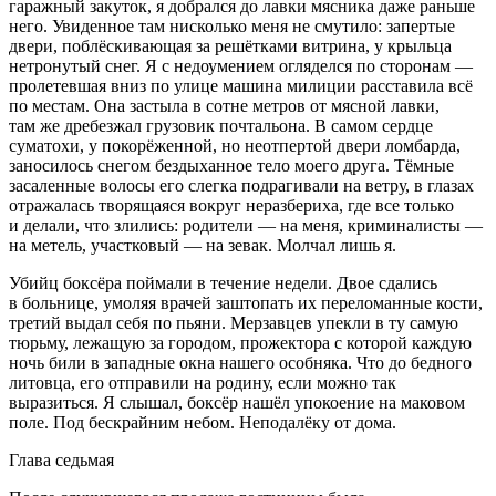
гаражный закуток, я добрался до лавки мясника даже раньше
него. Увиденное там нисколько меня не смутило: запертые
двери, поблёскивающая за решётками витрина, у крыльца
нетронутый снег. Я с недоумением огляделся по сторонам —
пролетевшая вниз по улице машина милиции расставила всё
по местам. Она застыла в сотне метров от мясной лавки,
там же дребезжал грузовик почтальона. В самом сердце
суматохи, у покорёженной, но неотпертой двери ломбарда,
заносилось снегом бездыханное тело моего друга. Тёмные
засаленные волосы его слегка подрагивали на ветру, в глазах
отражалась творящаяся вокруг неразбериха, где все только
и делали, что злились: родители — на меня, криминалисты —
на метель, участковый — на зевак. Молчал лишь я.
Убийц боксёра поймали в течение недели. Двое сдались
в больнице, умоляя врачей заштопать их переломанные кости,
третий выдал себя по пьяни. Мерзавцев упекли в ту самую
тюрьму, лежащую за городом, прожектора с которой каждую
ночь били в западные окна нашего особняка. Что до бедного
литовца, его отправили на родину, если можно так
выразиться. Я слышал, боксёр нашёл упокоение на маковом
поле. Под бескрайним небом. Неподалёку от дома.
Глава седьмая