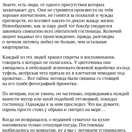
Знаете, есть люди, от одного присутствия которых
захватывает дух. Они не стремятся произвести на тебя
хорошее впечатление, не гонятся за похвалой и чужды
притворств, но вселяют какую-то дикую жажду жизни.
Невообразимо, как за пару дней тот боксёр умудрился
завоевать симпатию всех обитателей гостиницы. Колючий
акцент выдавал его происхождение, правда, разговоры
о личном литовец любил не больше, чем остальные
квартиранты.
Каждый из тех людей хранил секреты и воспоминания,
говорить о которых не полагалось. У цветочника они
умещались в небольшой зеленовато-бежевой коробочке из-под
туфель, актёрская чета прятала их в клетчатом чемодане под
кроватью… Все тайны литовца были связаны со стоящей
на его тумбе фотографией брюнетки.
По вечерам, после ужина, он частенько, оправдываясь нуждой
вынести мусор или иной подобной отговоркой, покидал
гостиницу. Однажды я за ним проследил. Что вы думаете,
парень просто стоял у обрыва и смотрел на море…
Когда он возвращался, о недавней суматохе на кухне
напоминала только сохнущая посуда. Постояльцы
разбредались по комнатам, ну а мы с литовцем устраивались