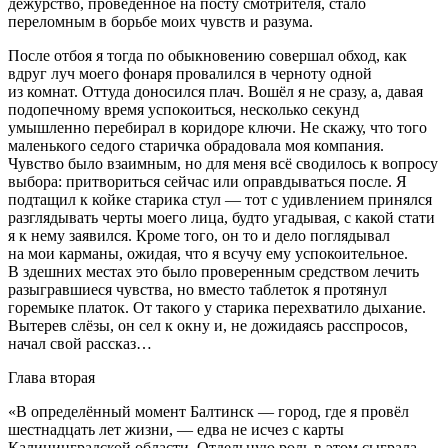
дежурство, проведённое на посту смотрителя, стало
переломным в борьбе моих чувств и разума.
После отбоя я тогда по обыкновению совершал обход, как
вдруг луч моего фонаря провалился в черноту одной
из комнат. Оттуда доносился плач. Вошёл я не сразу, а, давая
подопечному время успокоиться, несколько секунд
умышленно перебирал в коридоре ключи. Не скажу, что того
маленького седого старичка обрадовала моя компания.
Чувство было взаимным, но для меня всё сводилось к вопросу
выбора: притвориться сейчас или оправдываться после. Я
подтащил к койке старика стул — тот с удивлением принялся
разглядывать черты моего лица, будто угадывая, с какой стати
я к нему заявился. Кроме того, он то и дело поглядывал
на мои карманы, ожидая, что я всучу ему успокоительное.
В здешних местах это было проверенным средством лечить
разыгравшиеся чувства, но вместо таблеток я протянул
горемыке платок. От такого у старика перехватило дыхание.
Вытерев слёзы, он сел к окну и, не дожидаясь расспросов,
начал свой рассказ…
Глава вторая
«В определённый момент Балтинск — город, где я провёл
шестнадцать лет жизни, — едва не исчез с карты
Калининградской области. Отдельную роль в этом сыграла