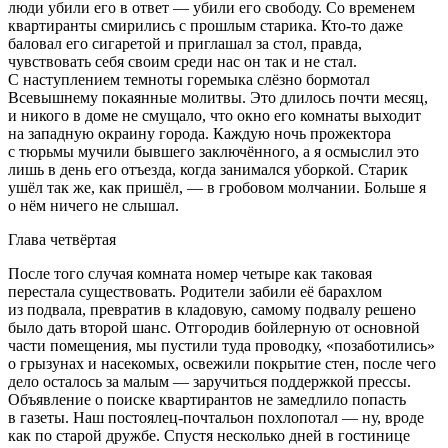
люди убили его в ответ — убили его свободу. Со временем
квартиранты смирились с прошлым старика. Кто-то даже
баловал его сигаретой и приглашал за стол, правда,
чувствовать себя своим среди нас он так и не стал.
С наступлением темноты горемыка слёзно бормотал
Всевышнему покаянные молитвы. Это длилось почти месяц,
и никого в доме не смущало, что окно его комнаты выходит
на западную окраину города. Каждую ночь прожектора
с тюрьмы мучили бывшего заключённого, а я осмыслил это
лишь в день его отъезда, когда занимался уборкой. Старик
ушёл так же, как пришёл, — в гробовом молчании. Больше я
о нём ничего не слышал.
Глава четвёртая
После того случая комната номер четыре как таковая
перестала существовать. Родители забили её барахлом
из подвала, превратив в кладовую, самому подвалу решено
было дать второй шанс. Отгородив бойлерную от основной
части помещения, мы пустили туда проводку, «позаботились»
о грызунах и насекомых, освежили покрытие стен, после чего
дело осталось за малым — заручиться поддержкой прессы.
Объявление о поиске квартирантов не замедлило попасть
в газеты. Наш постоялец-почтальон похлопотал — ну, вроде
как по старой дружбе. Спустя несколько дней в гостинице