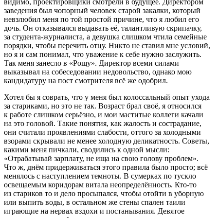
видимо, проектировщики смотрели в будущее. Директором
заведения был чопорный человек старой закалки, который
невзлюбил меня по той простой причине, что я любил его
дочь. Он отказывался выдавать её, талантливую скрипачку,
за студента-журналиста, а девушка слишком чтила семейные
порядки, чтобы перечить отцу. Никто не ставил мне условий,
но я и сам понимал, что уважение к себе нужно заслужить.
Так меня занесло в «Рощу». Директор всеми силами
выказывал на собеседовании недовольство, однако мою
кандидатуру на пост смотрителя всё же одобрил.
Хотел бы я соврать, что у меня был колоссальный опыт ухода
за стариками, но это не так. Возраст брал своё, я относился
к работе слишком серьёзно, и мои маститые коллеги качали
на это головой. Такие понятия, как жалость и сострадание,
они считали проявлениями слабости, оттого за холодными
взорами скрывали не менее холодную деликатность. Советы,
какими меня пичкали, сводились к одной мысли:
«Отрабатывай зарплату, не ища на свою голову проблем».
Что ж, днём придерживаться этого правила было просто; всё
менялось с наступлением темноты. В сумерках по тускло
освещаемым коридорам витала неопределённость. Кто-то
из стариков то и дело просыпался, чтобы отойти в уборную
или выпить воды, в остальном же стены спален таили
играющие на нервах вздохи и постанывания. Девятое