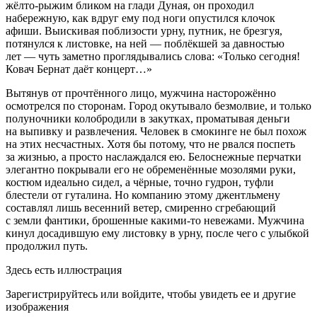
жёлто-рыжим бликом на глади Дуная, он проходил
набережную, как вдруг ему под ноги опустился клочок
афиши. Выискивая поблизости урну, путник, не брезгуя,
потянулся к листовке, на ней — поблёкшей за давностью
лет — чуть заметно проглядывались слова: «Только сегодня!
Ковач Бернат даёт концерт…»
Вытянув от прочтённого лицо, мужчина насторожённо
осмотрелся по сторонам. Город окутывало безмолвие, и только
полуночники колобродили в закутках, проматывая деньги
на выпивку и развлечения. Человек в смокинге не был похож
на этих несчастных. Хотя бы потому, что не рвался поспеть
за жизнью, а просто наслаждался ею. Белоснежные перчатки
элегантно покрывали его не обременённые мозолями руки,
костюм идеально сидел, а чёрные, точно гудрон, туфли
блестели от гуталина. Но компанию этому джентльмену
составлял лишь весенний ветер, смиренно сгребающий
с земли фантики, брошенные какими-то невежами. Мужчина
кинул досадившую ему листовку в урну, после чего с улыбкой
продолжил путь.
Здесь есть иллюстрация
Зарегистрируйтесь или войдите, чтобы увидеть ее и другие
изображения