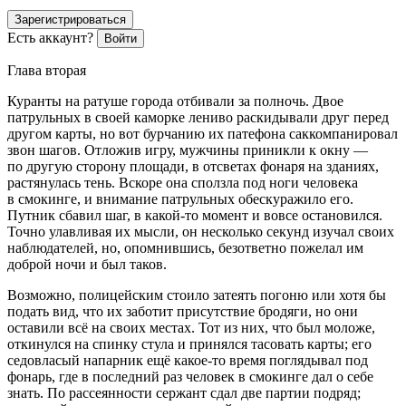
Зарегистрироваться
Есть аккаунт?
Войти
Глава вторая
Куранты на ратуше города отбивали за полночь. Двое
патрульных в своей каморке лениво раскидывали друг перед
другом карты, но вот бурчанию их патефона саккомпанировал
звон шагов. Отложив игру, мужчины приникли к окну —
по другую сторону площади, в отсветах фонаря на зданиях,
растянулась тень. Вскоре она сползла под ноги человека
в смокинге, и внимание патрульных обескуражило его.
Путник сбавил шаг, в какой-то момент и вовсе остановился.
Точно улавливая их мысли, он несколько секунд изучал своих
наблюдателей, но, опомнившись, безответно пожелал им
доброй ночи и был таков.
Возможно, полицейским стоило затеять погоню или хотя бы
подать вид, что их заботит присутствие бродяги, но они
оставили всё на своих местах. Тот из них, что был моложе,
откинулся на спинку стула и принялся тасовать карты; его
седовласый напарник ещё какое-то время поглядывал под
фонарь, где в последний раз человек в смокинге дал о себе
знать. По рассеянности сержант сдал две партии подряд;