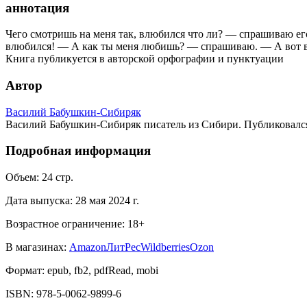
аннотация
Чего смотришь на меня так, влюбился что ли? — спрашиваю его.
влюбился! — А как ты меня любишь? — спрашиваю. — А вот взя
Книга публикуется в авторской орфографии и пунктуации
Автор
Василий Бабушкин-Сибиряк
Василий Бабушкин-Сибиряк писатель из Сибири. Публиковался
Подробная информация
Объем:
24
стр.
Дата выпуска:
28 мая 2024 г.
Возрастное ограничение:
18
+
В магазинах:
Amazon
ЛитРес
Wildberries
Ozon
Формат:
epub, fb2, pdfRead, mobi
ISBN:
978-5-0062-9899-6