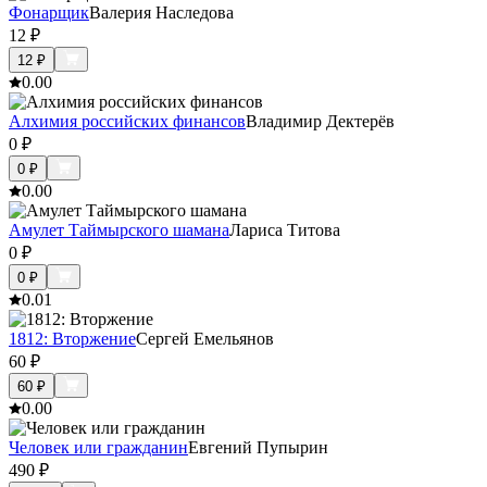
Фонарщик
Валерия Наследова
12
₽
12
₽
0.0
0
Алхимия российских финансов
Владимир Дектерёв
0
₽
0
₽
0.0
0
Амулет Таймырского шамана
Лариса Титова
0
₽
0
₽
0.0
1
1812: Вторжение
Сергей Емельянов
60
₽
60
₽
0.0
0
Человек или гражданин
Евгений Пупырин
490
₽