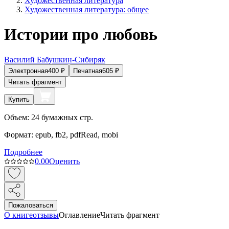
Художественная литература
Художественная литература: общее
Истории про любовь
Василий Бабушкин-Сибиряк
Электронная
400
₽
Печатная
605
₽
Читать фрагмент
Купить
Объем:
24
бумажных стр.
Формат:
epub, fb2, pdfRead, mobi
Подробнее
0.0
0
Оценить
Пожаловаться
О книге
отзывы
Оглавление
Читать фрагмент