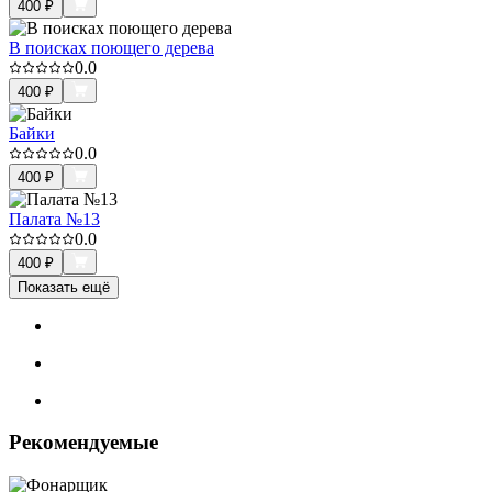
400
₽
В поисках поющего дерева
0.0
400
₽
Байки
0.0
400
₽
Палата №13
0.0
400
₽
Показать ещё
Рекомендуемые