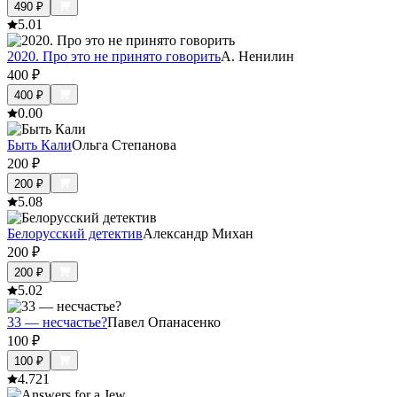
490
₽
5.0
1
2020. Про это не принято говорить
А. Ненилин
400
₽
400
₽
0.0
0
Быть Кали
Ольга Степанова
200
₽
200
₽
5.0
8
Белорусский детектив
Александр Михан
200
₽
200
₽
5.0
2
33 — несчастье?
Павел Опанасенко
100
₽
100
₽
4.7
21