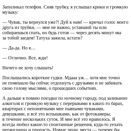
Запиликал телефон. Сняв трубку, я услышал крики и громкую
музыку:
— Чувак, ты вернулся уже?! Дуй к нам! — кричал голос моего
друга из трубки, — мне не важно, уставший ты или
собираешься спать, но будь готов — через десять минут мы
за тобой заедем! Татуха зажила, кстати?
— Да-да. Но я…
— Отлично. Все, жди!
Ничего не хочу слышать!
Послышались короткие гудки. Мдааа уж… хотя мне точно
не помешало бы сейчас отдохнуть с друзьями и не забивать
свою голову мыслями, о прошедших событиях.
А дальше я помню поездки по ночному городу, под заливание
алкоголя и громкую музыку с перерывами в каких-то барах,
квартирах с непонятными мне пьяными чуваками,
девушками, и всё это вспышками, как от фотокамеры,
в течение нескольких суток. И мне всё это нравилось. Я
всегда любил какие-то спонтанные решения, куда-то уехать
неожиданно и пропасть. Новые люди, места — почему бы