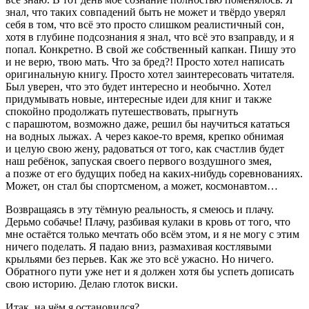
знал, что таких совпадений быть не может и твёрдо уверял
себя в том, что всё это просто слишком реалистичный сон,
хотя в глубине подсознания я знал, что всё это взаправду, и я
попал. Конкретно. В свой же собственный капкан. Пишу это
и не верю, твою мать. Что за бред?! Просто хотел написать
оригинальную книгу. Просто хотел заинтересовать читателя.
Был уверен, что это будет интересно и необычно. Хотел
придумывать новые, интересные идеи для книг и также
спокойно продолжать путешествовать, прыгнуть
с парашютом, возможно даже, решил бы научиться кататься
на водных лыжах. А через какое-то время, крепко обнимая
и целую свою жену, радоваться от того, как счастлив будет
наш ребёнок, запуская своего первого воздушного змея,
а позже от его будущих побед на каких-нибудь соревнованиях.
Может, он стал бы спортсменом, а может, космонавтом…
Возвращаясь в эту тёмную реальность, я смеюсь и плачу.
Дерьмо собачье! Плачу, разбивая кулаки в кровь от того, что
мне остаётся только мечтать обо всём этом, и я не могу с этим
ничего поделать. Я падаю вниз, размахивая костлявыми
крыльями без перьев. Как же это всё ужасно. Но ничего.
Обратного пути уже нет и я должен хотя бы успеть дописать
свою историю. Делаю глоток виски.
Итак, на чём я остановился?