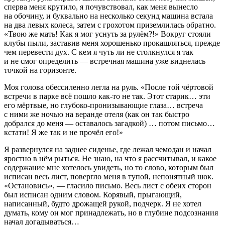
сперва меня крутило, я почувствовал, как меня вынесло
на обочину, и буквально на несколько секунд машина встала
на два левых колеса, затем с грохотом приземлилась обратно.
«Твою же мать! Как я мог уснуть за рулём?!» Вокруг стояли
клубы пыли, заставив меня хорошенько прокашляться, прежде
чем перевести дух. С кем я чуть ли не столкнулся я так
и не смог определить — встречная машина уже виднелась
точкой на горизонте.
Моя голова обессиленно легла на руль. «После той чёртовой
встречи в парке всё пошло как-то не так. Этот старик… эти
его мёртвые, но глубоко-пронизывающие глаза… встреча
с ними же ночью на веранде отеля (как он так быстро
добрался до меня — оставалось загадкой) … потом письмо…
кстати! Я же так и не прочёл его!»
Я развернулся на заднее сиденье, где лежал чемодан и начал
яростно в нём рыться. Не знаю, на что я рассчитывал, и какое
содержание мне хотелось увидеть, но то слово, которым был
исписан весь лист, повергло меня в тупой, непонятный шок.
«Остановись», — гласило письмо. Весь лист с обеих сторон
был исписан одним словом. Корявый, прыгающий,
написанный, будто дрожащей рукой, подчерк. Я не хотел
думать, кому он мог принадлежать, но в глубине подсознания
начал догадываться…