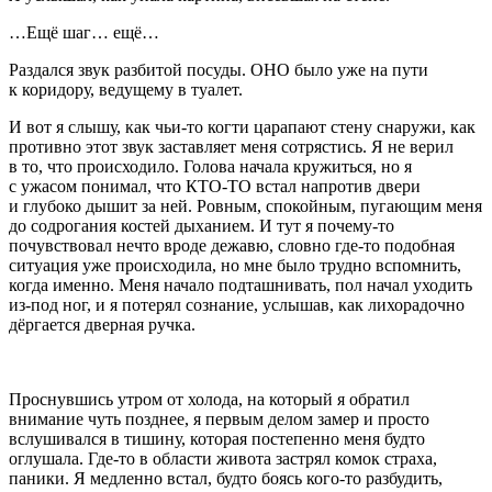
…Ещё шаг… ещё…
Раздался звук разбитой посуды. ОНО было уже на пути
к коридору, ведущему в туалет.
И вот я слышу, как чьи-то когти царапают стену снаружи, как
противно этот звук заставляет меня сотрястись. Я не верил
в то, что происходило. Голова начала кружиться, но я
с ужасом понимал, что КТО-ТО встал напротив двери
и глубоко дышит за ней. Ровным, спокойным, пугающим меня
до содрогания костей дыханием. И тут я почему-то
почувствовал нечто вроде дежавю, словно где-то подобная
ситуация уже происходила, но мне было трудно вспомнить,
когда именно. Меня начало подташнивать, пол начал уходить
из-под ног, и я потерял сознание, услышав, как лихорадочно
дёргается дверная ручка.
Проснувшись утром от холода, на который я обратил
внимание чуть позднее, я первым делом замер и просто
вслушивался в тишину, которая постепенно меня будто
оглушала. Где-то в области живота застрял комок страха,
паники. Я медленно встал, будто боясь кого-то разбудить,