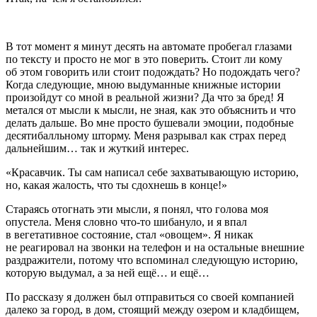
В тот момент я минут десять на автомате пробегал глазами
по тексту и просто не мог в это поверить. Стоит ли кому
об этом говорить или стоит подождать? Но подождать чего?
Когда следующие, мною выдуманные книжные истории
произойдут со мной в реальной жизни? Да что за бред! Я
метался от мысли к мысли, не зная, как это объяснить и что
делать дальше. Во мне просто бушевали эмоции, подобные
десятибалльному шторму. Меня разрывал как страх перед
дальнейшим… так и жуткий интерес.
«Красавчик. Ты сам написал себе захватывающую историю,
но, какая жалость, что ты сдохнешь в конце!»
Стараясь отогнать эти мысли, я понял, что голова моя
опустела. Меня словно что-то шибануло, и я впал
в вегетативное состояние, стал «овощем». Я никак
не реагировал на звонки на телефон и на остальные внешние
раздражители, потому что вспоминал следующую историю,
которую выдумал, а за ней ещё… и ещё…
По рассказу я должен был отправиться со своей компанией
далеко за город, в дом, стоящий между озером и кладбищем,