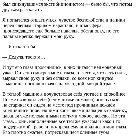
был свихнувшимся эксгибиционистом — было бы, что потом
друзьям рассказать.
Я попытался отшатнуться, чувство беспокойства и паники
перед слепым стариком нарастало, и атмосфера
происходящего ещё больше накаляла обстановку, но его
пальцы крепко держали мою руку.
— Я искал тебя…
— Дедуля, твою м…
И тут его глаза прояснились, в них читался неимоверный
ужас. Он ясно смотрел мне в глаза, от чего я, что есть силы,
вырвал свою руку и без оглядки, со всех ног кинулся
к машине, поскальзываясь на холодной, мокрой траве.
В тёплой машине я почувствовал себя уютнее и спокойнее.
Позже позволил себе (о чём позже пожалел) оглянуться
на старика: он сидел на месте под проливным дождём,
вцепившись побелевшими костяшками пальцев в скамейку,
царапая уже поломанными ногтями мокрое дерево. Но эти
глаза… они, наполненные всё тем же ужасом и какой-то
неудержимой тревоги, по-прежнему впивались в мои глаза.
Его плотно сжатые, потрескавшиеся бледные губы