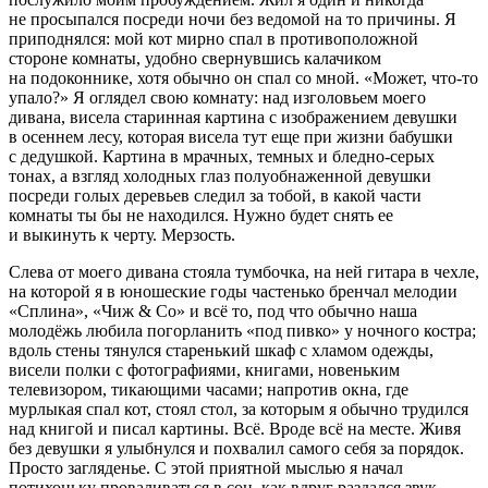
не просыпался посреди ночи без ведомой на то причины. Я
приподнялся: мой кот мирно спал в противоположной
стороне комнаты, удобно свернувшись калачиком
на подоконнике, хотя обычно он спал со мной. «Может, что-то
упало?» Я оглядел свою комнату: над изголовьем моего
дивана, висела старинная картина с изображением девушки
в осеннем лесу, которая висела тут еще при жизни бабушки
с дедушкой. Картина в мрачных, темных и бледно-серых
тонах, а взгляд холодных глаз полуобнаженной девушки
посреди голых деревьев следил за тобой, в какой части
комнаты ты бы не находился. Нужно будет снять ее
и выкинуть к черту. Мерзость.
Слева от моего дивана стояла тумбочка, на ней гитара в чехле,
на которой я в юношеские годы частенько бренчал мелодии
«Сплина», «Чиж & Со» и всё то, под что обычно наша
молодёжь любила погорланить «под пивко» у ночного костра;
вдоль стены тянулся старенький шкаф с хламом одежды,
висели полки с фотографиями, книгами, новеньким
телевизором, тикающими часами; напротив окна, где
мурлыкая спал кот, стоял стол, за которым я обычно трудился
над книгой и писал картины. Всё. Вроде всё на месте. Живя
без девушки я улыбнулся и похвалил самого себя за порядок.
Просто загляденье. С этой приятной мыслью я начал
потихоньку проваливаться в сон, как вдруг раздался звук