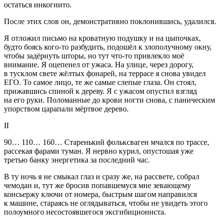
остаться инкогнито.
После этих слов он, демонстративно поклонившись, удалился.
Я отложил письмо на кроватную подушку и на цыпочках,
будто боясь кого-то разбудить, подошёл к злополучному окну,
чтобы задёрнуть шторы, но тут что-то привлекло моё
внимание. Я оцепенел от ужаса. На улице, через дорогу,
в тусклом свете жёлтых фонарей, на террасе я снова увидел
ЕГО. То самое лицо, те же самые слепые глаза. Он стоял,
прижавшись спиной к дереву. Я с ужасом опустил взгляд
на его руки. Поломанные до крови ногти снова, с паническим
упорством царапали мёртвое дерево.
II
90… 110… 160… Старенький фольксваген мчался по трассе,
рассекая фарами туман. Я нервно курил, опустошая уже
третью банку энергетика за последний час.
В ту ночь я не смыкал глаз и сразу же, на рассвете, собрал
чемодан и, тут же бросив попавшемуся мне зевающему
консьержу ключи от номера, быстрым шагом направился
к машине, стараясь не оглядываться, чтобы не увидеть этого
полоумного несостоявшегося эксгибициониста.