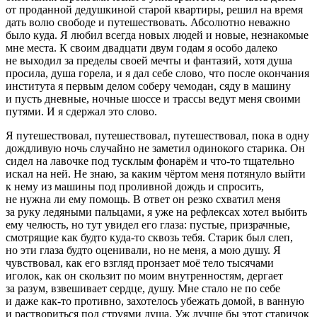
от проданной дедушкиной старой квартиры, решил на время
дать волю свободе и путешествовать. Абсолютно неважно
было куда. Я любил всегда новых людей и новые, незнакомые
мне места. К своим двадцати двум годам я особо далеко
не выходил за пределы своей мечты и фантазий, хотя душа
просила, душа горела, и я дал себе слово, что после окончания
института я первым делом соберу чемодан, сяду в машину
и пусть дневные, ночные шоссе и трассы ведут меня своими
путями. И я сдержал это слово.
Я путешествовал, путешествовал, путешествовал, пока в одну
дождливую ночь случайно не заметил одинокого старика. Он
сидел на лавочке под тусклым фонарём и что-то тщательно
искал на ней. Не знаю, за каким чёртом меня потянуло выйти
к нему из машины под проливной дождь и спросить,
не нужна ли ему помощь. В ответ он резко схватил меня
за руку ледяными пальцами, я уже на рефлексах хотел выбить
ему челюсть, но тут увидел его глаза: пустые, призрачные,
смотрящие как будто куда-то сквозь тебя. Старик был слеп,
но эти глаза будто оценивали, но не меня, а мою душу. Я
чувствовал, как его взгляд пронзает моё тело тысячами
иголок, как он скользит по моим внутренностям, дергает
за разум, взвешивает сердце, душу. Мне стало не по себе
и даже как-то противно, захотелось убежать домой, в ванную
и раствориться под струями душа. Уж лучше бы этот старичок