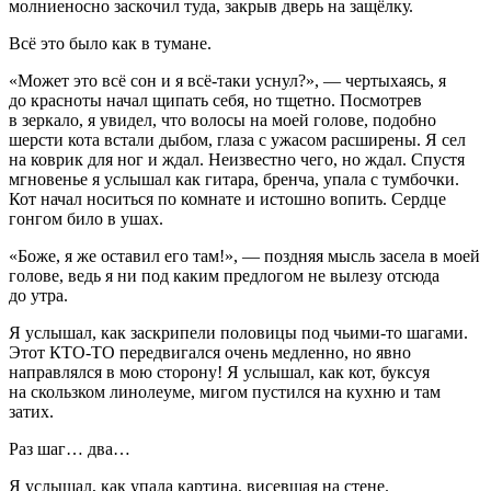
молниеносно заскочил туда, закрыв дверь на защёлку.
Всё это было как в тумане.
«Может это всё сон и я всё-таки уснул?», — чертыхаясь, я
до красноты начал щипать себя, но тщетно. Посмотрев
в зеркало, я увидел, что волосы на моей голове, подобно
шерсти кота встали дыбом, глаза с ужасом расширены. Я сел
на коврик для ног и ждал. Неизвестно чего, но ждал. Спустя
мгновенье я услышал как гитара, бренча, упала с тумбочки.
Кот начал носиться по комнате и истошно вопить. Сердце
гонгом било в ушах.
«Боже, я же оставил его там!», — поздняя мысль засела в моей
голове, ведь я ни под каким предлогом не вылезу отсюда
до утра.
Я услышал, как заскрипели половицы под чьими-то шагами.
Этот КТО-ТО передвигался очень медленно, но явно
направлялся в мою сторону! Я услышал, как кот, буксуя
на скользком линолеуме, мигом пустился на кухню и там
затих.
Раз шаг… два…
Я услышал, как упала картина, висевшая на стене.