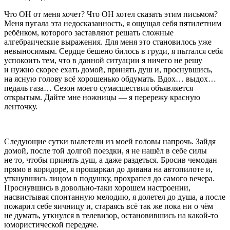
Что ОН от меня хочет? Что ОН хотел сказать этим письмом?
Меня пугала эта недосказанность, я ощущал себя пятилетним
ребёнком, которого заставляют решать сложные
алгебраические выражения. Для меня это становилось уже
невыносимым. Сердце бешено билось в груди, я пытался себя
успокоить тем, что в данной ситуации я ничего не решу
и нужно скорее ехать домой, принять душ и, проснувшись,
на ясную голову всё хорошенько обдумать. Вдох… выдох…
педаль газа… Сезон моего сумасшествия объявляется
открытым. Дайте мне ножницы — я перережу красную
ленточку.
Следующие сутки вылетели из моей головы напрочь. Зайдя
домой, после той долгой поездки, я не нашёл в себе силы
не то, чтобы принять душ, а даже раздеться. Бросив чемодан
прямо в коридоре, я прошаркал до дивана на автопилоте и,
уткнувшись лицом в подушку, прохрапел до самого вечера.
Проснувшись в довольно-таки хорошем настроении,
насвистывая спонтанную мелодию, я долетел до душа, а после
пожарил себе яичницу и, стараясь всё так же пока ни о чём
не думать, уткнулся в телевизор, остановившись на какой-то
юмористической передаче.