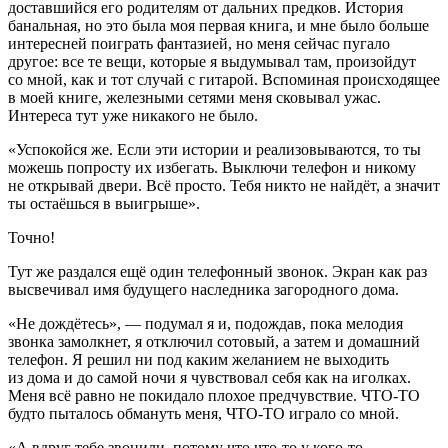
доставшийся его родителям от дальних предков. История
банальная, но это была моя первая книга, и мне было больше
интересней поиграть фантазией, но меня сейчас пугало
другое: все те вещи, которые я выдумывал там, произойдут
со мной, как и тот случай с гитарой. Вспоминая происходящее
в моей книге, железными сетями меня сковывал ужас.
Интереса тут уже никакого не было.
«Успокойся же. Если эти истории и реализовываются, то ты
можешь попросту их избегать. Выключи телефон и никому
не открывай двери. Всё просто. Тебя никто не найдёт, а значит
ты остаёшься в выигрыше».
Точно!
Тут же раздался ещё один телефонный звонок. Экран как раз
высвечивал имя будущего наследника загородного дома.
«Не дождётесь», — подумал я и, подождав, пока мелодия
звонка замолкнет, я отключил сотовый, а затем и домашний
телефон. Я решил ни под каким желанием не выходить
из дома и до самой ночи я чувствовал себя как на иголках.
Меня всё равно не покидало плохое предчувствие. ЧТО-ТО
будто пыталось обмануть меня, ЧТО-ТО играло со мной.
«А вдруг тебе звонили, потому что что-то у кого-то