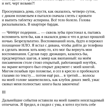
и нет, черт возьми?!
Проснувшись дома, спустя, как оказалось, четверо суток,
с диким похмельем я пытался сначала слезть с кровати
и выпить таблетку аспирина. Всё тело болело. Голова
раскалывалась. В квартире бардак.
— Чёёёёрт подериии… — сквозь зубы простонал я, пытаясь
вспомнить хотя бы, как я оказался дома и что я делал прошлой
ночью. Безрезультатно. Воспоминаний ноль, будто я пережил
похищение НЛО. Я встал с дивана, чтобы дойти до телефона
и сделать звонок хоть кому-то, кто мог бы вернуть мои
воспоминания. Сделав пару дрожащих, казалось бы,
предсмертных шагов, я замер как вкопанный: на моём
письменном столе стоял открытый, работающий ноутбук,
на экране которого был открыт документ с моей книгой.
Мигом позабыв про похмелье, я сел в кресло и пробежался
глазами по тексту… потом ещё раз… в третий… волосы
на моей голове зашевелились, как клубок диких змей, ужас
сковал меня полностью: книга была закончена!
III
Дальнейшие события оставили на моей памяти неизгладимый
отпечаток. Я бредил, я сходил с ума, я хотел пустить себе