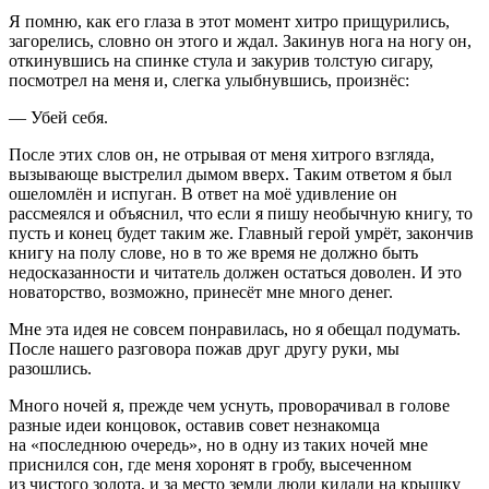
Я помню, как его глаза в этот момент хитро прищурились,
загорелись, словно он этого и ждал. Закинув нога на ногу он,
откинувшись на спинке стула и закурив толстую сигару,
посмотрел на меня и, слегка улыбнувшись, произнёс:
— Убей себя.
После этих слов он, не отрывая от меня хитрого взгляда,
вызывающе выстрелил дымом вверх. Таким ответом я был
ошеломлён и испуган. В ответ на моё удивление он
рассмеялся и объяснил, что если я пишу необычную книгу, то
пусть и конец будет таким же. Главный герой умрёт, закончив
книгу на полу слове, но в то же время не должно быть
недосказанности и читатель должен остаться доволен. И это
новаторство, возможно, принесёт мне много денег.
Мне эта идея не совсем понравилась, но я обещал подумать.
После нашего разговора пожав друг другу руки, мы
разошлись.
Много ночей я, прежде чем уснуть, проворачивал в голове
разные идеи концовок, оставив совет незнакомца
на «последнюю очередь», но в одну из таких ночей мне
приснился сон, где меня хоронят в гробу, высеченном
из чистого золота, и за место земли люди кидали на крышку