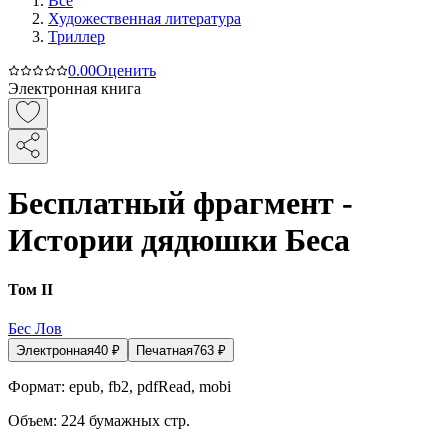
Все
Художественная литература
Триллер
0.0
0
Оценить
Электронная книга
Бесплатный фрагмент -
Истории дядюшки Беса
Том II
Бес Лов
Электронная
40
₽
Печатная
763
₽
Формат:
epub, fb2, pdfRead, mobi
Объем:
224
бумажных стр.