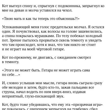
Кот выгнул спину и, спрыгнув с подоконника, запрыгнул ко
мне на диван и молча уставился на чехол.
«Твою мать и как ты теперь это объяснишь?!»
Успокаивающий меня голос предательски молчал. Я остался
один. Я почувствовал, как волосы на голове зашевелились,
а спина покрылась мурашками. По телу побежал холодный
пот. Зрение пыталось прорваться сквозь темноту и увидеть
что там происходит, хотя я знал, что там никто не стоит
и не играет на моей чёртовой гитаре.
Кот по-прежнему, не двигаясь, с ожиданием смотрел
в темноту.
«Этого не может быть. Гитара не может играть сама
по себе…»
И, словно услышав мои мысли, гитара вновь сыграла сразу
обе мелодии и затем, будто кто-то, зажав пальцами все
струны, начал водить по ним вверх-вниз, издавая
неприятный, глухо-пискающий звук.
Кот, будто тоже убедившись, что ему эта «призрачная игра»
не показалась, с шипением запрыгнув на тумбочку, сбил