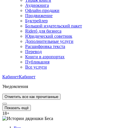
Тираж книги
Аудиокнига
Офлайн-продажи
Продвижение
Буктрейлер
Большой издательский пакет
Rideró для бизнеса
Юридический советник
Дополнительные услуги
Расшифровка текста
Перевод
Книги в аэропортах
Публикация
Все услуги
Кабинет
Кабинет
Уведомления
Отметить все как прочитанные
Показать ещё
18
+