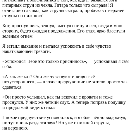
гитарных струн из чехла. Гитара только что сыграла! Я
отчётливо слышал, как струны сыграли, пробежав с верхней
струны на нижнюю!
Кот, проснувшись, зевнул, выгнул спину и сел, глядя в мою
сторону, будто ожидая продолжения. Его глаза ярко блеснули
зелёным огнём.
Я затаил дыхание и пытался успокоить в себе чувство
накатывающей тревоги.
«Успокойся. Тебе это только приснилось», — успокаивал я сам
себя.
«А как же кот? Они же чувствуют и видят всё
потустороннее», — плохое предчувствие не хотело просто так
сдаваться.
«Он просто услышал, как ты вскочил с кровати и тоже
проснулся. У них же чёткий слух. А теперь поправь подушку
и продолжай видеть сны.»
Плохое предчувствие успокоилось, и я облегчённо выдохнул,
но тут вновь раздался звук! Но уже с нижней струны,
на верхнюю.