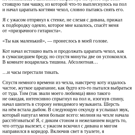
стоящую там чашку, из которой что-то выплеснулось на пол
и начал царапать когтями чехол, словно пытаясь снять его.
Я с ужасом отпрянул к стенке, не слезая с дивана, прижал
к подбородку одеяло, которое мне казалось, спасёт меня
от «призрачного гитариста».
«Ты как маленький», — пронеслось в моей голове.
Кот начал истошно выть и продолжать царапать чехол, как
в сумасшедшем бреду, но спустя минуты две он успокоился.
В комнате воцарилась тишина. Абсолютная…
…и часы перестали тикать.
Спустя немного времени из чехла, навстречу коту издалось
частое, жуткое царапание, как будто кто-то пытался выбраться
от туда. Тим (так звали моего любимца) явно такого
не ожидая, интенсивно спрыгнул на пол и, изогнув спину,
начал шипеть в сторону невидимого музыканта. Шерсть
на нём встала дыбом. В следующую секунду я услышал звук,
который напугал меня больше всего: молния на чехле начала
расстёгиваться! Я, с диким стоном и нежеланием видеть то,
что оттуда вылезет, с ужасом вскочил с дивана и мигом
направился в коридор. Включив свет в туалете, я