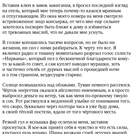
Вставив ключ в замок зажигания, я бросил последний взгляд
на отель, который мне теперь почему-то казался мрачным
и отпугивающим. Из окна моего номера на меня смотрело
встревоженное лицо консьержа, от чего мне еще сильнее
захотелось поскорее быть ближе к дому и избавиться
от тревожных мыслей, что не давали мне уснуть.
В голове копошились тысячи вопросов, но не было ни
желания, ни сил с ними разбираться. К черту это все. Я
включил радио и тишину моментально разрезал голос солиста
«Нирваны», который пел о бесконечной благодарности кому-
то за какой-то совет, а сам куплет наводил мурашки, хоть
и частично отвлёк от дурных мыслей о прошедшей ночи
и о том странном, вездесущем старике.
Солнце возвышалось над облаками. Туман немного рассеялся.
Чёртов энергетик оказался абсолютно никчемным, и я просто
выбросил деньги на ветер, так как меня по-прежнему тянуло
в сон. Рот растянулся в медленной улыбке от понимания того,
что скоро, буквально через полтора часа я уже буду дома,
в своей тёплой постели, вдали от того чёртового места.
Резкий гул и вспышка фар ослепила меня, заставив
проснуться. Я кое-как привёл себя в чувство и что есть силы,
крутанул руль вправо. Шины визжали стаей летучих мышей,