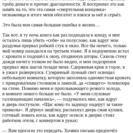
гроба деньги и прочие драгоценности. Я воспринял это как
намёк на то, что эта самая «смертельная концовка»
незнакомца в итоге меня обогатит и взялся за неё в серьёз.
Это была моя самая большая ошибка в жизни…
Так вот, в ту ночь книга как раз подходила к концу, и мне
осталось лишь убить «себя» на полуслове, как вдруг мои
раздумья прервал робкий стук в окно. Все бы ничего, только
мой номер находился на третьем этаже. Я в недоумении встал
с кровати и подошёл к окну, отодвинув шторы. Сквозь стену
дождя ничего толком не было видно, и мои подозрения
прервал звук шагов позади меня. Сдерживая крик в горле, я
в ужасе развернулся. Сумрачный лунный свет освещал
небольшую комнатку, которую заполняла одноместная кровать
с прикроватным столиком и лампой, да «спящего» телевизора
на стене. Помимо меня и проплывающего резкого холода,
в комнате никого больше не было. «У меня слуховые
галлюцинации начались», — подумалось мне, как вдруг
в дверь постучали. «Щас кому-то задницу надерут за такие
приколы». Я дёрнул защёлку, распахнул дверь сжав кулаки,
готовый ломать носы, как вдруг осекся: в дверях стоял
работник отеля, с конвертом в руках:
— Вам просили это передать. Хозяин письма предпочёл