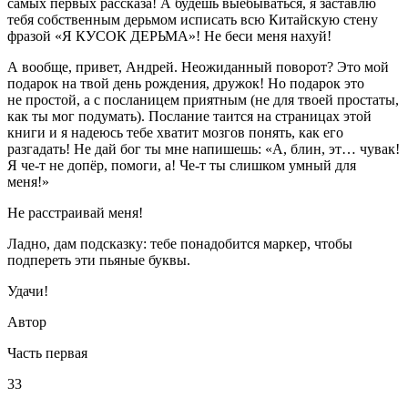
самых первых рассказа! А будешь выебываться, я заставлю
тебя собственным дерьмом исписать всю Китайскую стену
фразой «Я КУСОК ДЕРЬМА»! Не беси меня нахуй!
А вообще, привет,
Андрей
. Неожиданный поворот? Это мой
подарок на твой день рождения, дружок! Но подарок это
не простой, а с посланицем приятным (не для твоей простаты,
как ты мог подумать). Послание таится на страницах этой
книги и я надеюсь тебе хватит мозгов понять, как его
разгадать! Не дай бог ты мне напишешь: «А, блин, эт… чувак!
Я че-т не допёр, помоги, а! Че-т ты слишком умный для
меня!»
Не расстраивай меня!
Ладно, дам подсказку: тебе понадобится маркер, чтобы
подпереть эти пьяные буквы.
Удачи!
Автор
Часть первая
33