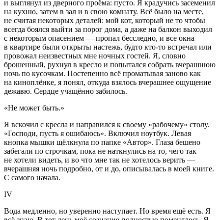
и выглянул из дверного проёма: пусто. Я крадучись засеменил
на кухню, затем в зал и в свою комнату. Всё было на месте,
не считая некоторых деталей: мой кот, который не то чтобы
всегда боялся выйти за порог дома, а даже на балкон выходил
с некоторым опасением — пропал бесследно, и все окна
в квартире были открыты настежь, будто кто-то встречал или
провожал неизвестных мне ночных гостей. Я, словно
брошенный, рухнул в кресло и попытался собрать вчерашнюю
ночь по кусочкам. Постепенно всё проматывая заново как
на киноплёнке, я понял, откуда взялось вчерашнее ощущение
дежавю. Сердце учащённо забилось.
«Не может быть.»
Я вскочил с кресла и направился к своему «рабочему» столу.
«Господи, пусть я ошибаюсь». Включил ноутбук. Левая
кнопка мышки щёлкнула по папке «Автор». Глаза бешено
забегали по строчкам, пока не наткнулись на то, чего так
не хотели видеть, и во что мне так не хотелось верить —
вчерашняя ночь подробно, от и до, описывалась в моей книге.
С самого начала.
IV
Вода медленно, но уверенно наступает. Но время ещё есть. Я
всё знаю. В тот день моё сознание полностью поменялось. Я