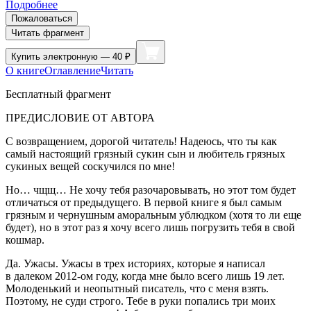
Подробнее
Пожаловаться
Читать фрагмент
Купить
электронную — 40 ₽
О книге
Оглавление
Читать
Бесплатный фрагмент
ПРЕДИСЛОВИЕ ОТ АВТОРА
С возвращением,
дорогой
читатель! Надеюсь, что ты как
самый настоящий грязный сукин сын и любитель грязных
сукиных вещей соскучился по мне!
Но… чщщ… Не хочу тебя разочаровывать, но этот том будет
отличаться от предыдущего. В первой книге я был самым
грязным и чернушным аморальным ублюдком (хотя то ли еще
будет), но в этот раз я хочу всего лишь погрузить тебя в свой
кошмар.
Да. Ужасы. Ужасы в трех историях, которые я написал
в далеком 2012-ом году, когда мне было всего лишь 19 лет.
Молоденький и неопытный писатель, что с меня взять.
Поэтому, не суди строго. Тебе в руки попались три моих