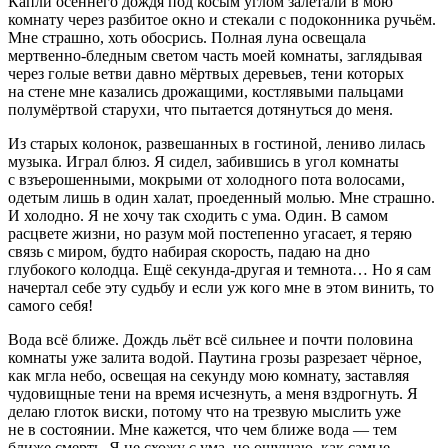
Капли осеннего дождя под косым углом залетали в мою
комнату через разбитое окно и стекали с подоконника ручьём.
Мне страшно, хоть обосрись. Полная луна освещала
мертвенно-бледным светом часть моей комнаты, заглядывая
через голые ветви давно мёртвых деревьев, тени которых
на стене мне казались дрожащими, костлявыми пальцами
полумёртвой старухи, что пытается дотянуться до меня.
Из старых колонок, развешанных в гостиной, лениво лилась
музыка. Играл блюз. Я сидел, забившись в угол комнаты
с взъерошенными, мокрыми от холодного пота волосами,
одетым лишь в один халат, проеденный молью. Мне страшно.
И холодно. Я не хочу так сходить с ума. Один. В самом
расцвете жизни, но разум мой постепенно угасает, я теряю
связь с миром, будто набирая скорость, падаю на дно
глубокого колодца. Ещё секунда-другая и темнота… Но я сам
начертал себе эту судьбу и если уж кого мне в этом винить, то
самого себя!
Вода всё ближе. Дождь льёт всё сильнее и почти половина
комнаты уже залита водой. Паутина грозы разрезает чёрное,
как мгла небо, освещая на секунду мою комнату, заставляя
чудовищные тени на время исчезнуть, а меня вздрогнуть. Я
делаю глоток виски, потому что на трезвую мыслить уже
не в состоянии. Мне кажется, что чем ближе вода — тем
ближе смерть. Я не схожу с ума, но ощущаю, как самые