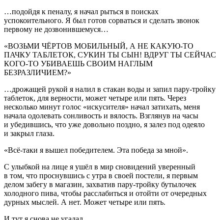
…подойдя к пеналу, я начал рыться в поисках
успокоительного. Я был готов сорваться и сделать звонок
первому не дозвонившемуся…
«ВОЗЬМИ ЧЁРТОВ МОБИЛЬНЫЙ, А НЕ КАКУЮ-ТО
ПАЧКУ ТАБЛЕТОК, СУКИН ТЫ СЫН! ВДРУГ ТЫ СЕЙЧАС
КОГО-ТО УБИВАЕШЬ СВОИМ НАГЛЫМ
БЕЗРАЗЛИЧИЕМ?»
…дрожащей рукой я налил в стакан воды и запил пару-тройку
таблеток, для верности, может четыре или пять. Через
несколько минут голос «искусителя» начал затихать, меня
начала одолевать сонливость и вялость. Взглянув на часы
и убедившись, что уже довольно поздно, я залез под одеяло
и закрыл глаза.
«Всё-таки я вышел победителем. Эта победа за мной».
С улыбкой на лице я ушёл в мир сновидений уверенный
в том, что проснувшись с утра в своей постели, я первым
делом забегу в магазин, захватив пару-тройку бутылочек
холодного пива, чтобы расслабиться и отойти от очередных
дурных мыслей. А нет. Может четыре или пять.
И тут я снова не угадал.