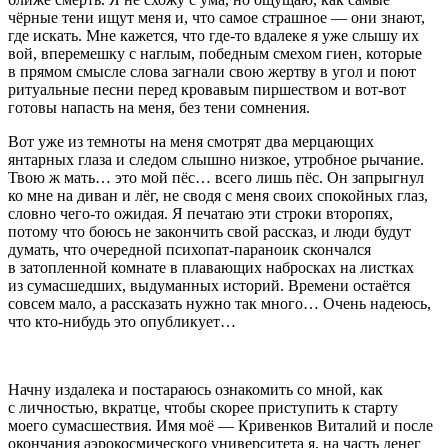
чёрные тени ищут меня и, что самое страшное — они знают,
где искать. Мне кажется, что где-то вдалеке я уже слышу их
вой, вперемешку с наглым, победным смехом гиен, которые
в прямом смысле слова загнали свою жертву в угол и поют
ритуальные песни перед кровавым пиршеством и вот-вот
готовы напасть на меня, без тени сомнения.
Вот уже из темноты на меня смотрят два мерцающих
янтарных глаза и следом слышно низкое, утробное рычание.
Твою ж мать… это мой пёс… всего лишь пёс. Он запрыгнул
ко мне на диван и лёг, не сводя с меня своих спокойных глаз,
словно чего-то ожидая. Я печатаю эти строки второпях,
потому что боюсь не закончить свой рассказ, и люди будут
думать, что очередной психопат-параноик скончался
в затопленной комнате в плавающих набросках на листках
из сумасшедших, выдуманных историй. Времени остаётся
совсем мало, а рассказать нужно так много… Очень надеюсь,
что кто-нибудь это опубликует…
Начну издалека и постараюсь ознакомить со мной, как
с личностью, вкратце, чтобы скорее приступить к старту
моего сумасшествия. Имя моё — Кривенков Виталий и после
окончания аэрокосмического университета я, на часть денег