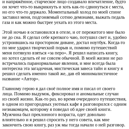
и напряжённое, старческое лицо создавало впечатление, будто
он хочет что-то выкрикнуть и хоть как-то сдвинуться с места,
но его что-то держало. Моментальный холод по моей спине
заставил меня, подгоняемый сотню демонами, выжать педаль
газа и как можно быстрее уехать из этого места.
Этой ночью я остановился в отеле, и от пережитого мне было
не до сна. Я сделал себе крепкого чаю, потушил свет и, удобно
устроившись на просторном диване, достал ноутбук. Когда-то
по мне ударил творческий порыв и, помимо путешествий
меня потянуло взяться «за перо». Я решил написать книгу,
но хотел сделать её не совсем обычной. В моей жизни не раз
встречались паранормальные явления, и мне всегда была
интересна эта загадочная, мистическая завеса тайн и книгу я
решил сделать именно такой же, дав ей минималистичное
название «Автор».
Главному герою я дал своё полное имя и писал от своего
лица. Помимо выдумок, фиксировал и аномальные случаи
из своей жизни. Как-то раз, во время очередного путешествия,
в одном из пригородных уютных кафе я разговорился с одним
незнакомцем, которому я поведал об идее своей книги.
Мужчина был преклонного возраста, одет довольно
влиятельно и я решил спросить у него совета, как мне
закончить свою книгу, раз уж мы тогда начали о ней разговор.