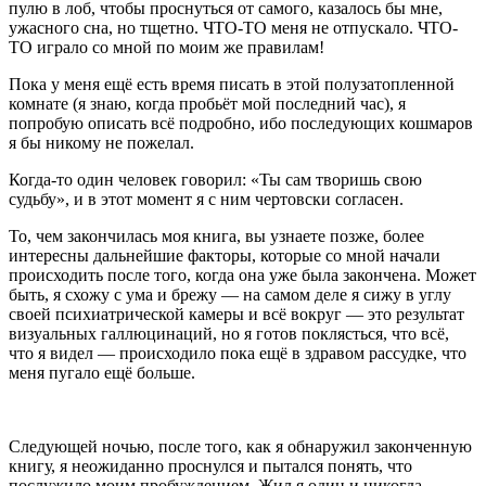
пулю в лоб, чтобы проснуться от самого, казалось бы мне,
ужасного сна, но тщетно. ЧТО-ТО меня не отпускало. ЧТО-
ТО играло со мной по моим же правилам!
Пока у меня ещё есть время писать в этой полузатопленной
комнате (я знаю, когда пробьёт мой последний час), я
попробую описать всё подробно, ибо последующих кошмаров
я бы никому не пожелал.
Когда-то один человек говорил: «Ты сам творишь свою
судьбу», и в этот момент я с ним чертовски согласен.
То, чем закончилась моя книга, вы узнаете позже, более
интересны дальнейшие факторы, которые со мной начали
происходить после того, когда она уже была закончена. Может
быть, я схожу с ума и брежу — на самом деле я сижу в углу
своей психиатрической камеры и всё вокруг — это результат
визуальных галлюцинаций, но я готов поклясться, что всё,
что я видел — происходило пока ещё в здравом рассудке, что
меня пугало ещё больше.
Следующей ночью, после того, как я обнаружил законченную
книгу, я неожиданно проснулся и пытался понять, что
послужило моим пробуждением. Жил я один и никогда