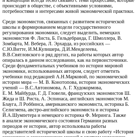
и концепций всегда тесно связано с теми процессами, которые
происходят в обществе, с объективными условиями,
потребностями и интересами живой экономической практики.
Среди экономистов, связанных с развитием исторической
школы и формированием модели государственного
регулирования экономики, следует выделить, немецких
экономистов Ф. Листа, Б. Гильдебранда, Г. Шмоллера, В.
Зомбарта, М. Вебера, Л. Эрхарда, из
росси
йских —
С.Ю.Витте, И.М.Кулишера, Д.И.Менделеева,
В.В.Святловского и ряд других, на работы которых автор
опиралась в данном исследовании, как на первоисточники.
Среди фундаментальных учебников по истории мировой
экономики, использованных автором, следует отметить
учебники под редакцией А.Н.Марковой, по экономической
истории мира — М. В. Конотопова, истории экономических
учений — В.С.Автономова, А. Г. Худокормова,
Е. М. Майбурда, Г. Д. Гловели, французских экономистов Ш.
Жида и Ш. Риста, А. Эспинаса, английских экономистов М.
Блауга, Л Роббинса,
америк
анского экономиста, историка Б.
Селигмена, австро-английского экономиста и историка
Й.А.Шумпетера и немецкого историка Ф. Меринга. Также
в анализе экономического состояния Германии разных
периодов ее истории, автор использовала работы
представителей исторической школы и свою работу «История