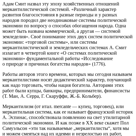
Адам Смит назвал эту эпоху хозяйственных отношений
меркантилистической системой. «Различный характер
развития благосостояния в разные периоды и у разных
народов породил две неодинаковые системы политической
экономии по вопросу о способах обогащения народа. Одна
может быть названа коммерческой, а другая — системой
земледелия». Своё понимание этих двух систем политической
экономии: «торговой системы», или системы
меркантилистической и земледельческих системах А. Смит
излагает в четвертой книге «О системах политической
экономии» фундаментальной работы «Исследование
о природе и причинах богатства народов» (1776)
.
Работы авторов этого времени, которых мы сегодня называем
меркантилистами носят дидактический характер, поучающий
как надо торговать, чтобы нация богатела. Авторами этих
работ были купцы, банкиры, предприниматели, финансисты
(Т. Ман, А. Серра, Г. Скаруффи, Ж.-Б. Кольбер).
Меркантилизм
(от итал. mercante — купец, торговец), или
меркантильная система, как ее называет французский историк
А. Эспинас, способствовала появлению на свет утилитарной
политической экономии
. И как позже в XX веке скажет Пол
Самуэльсон «эти так называемые „меркантилисты“, хотя мы
и можем смеяться над их идеями и незрелостью их работ,