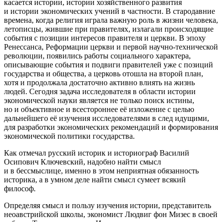
касается истории, истории хозяйственного развития
и истории экономических учений в частности. В стародавние
времена, когда религия играла важную роль в жизни человека,
летописцы, жившие при правителях, излагали происходящие
события с позиции интересов правителя и церкви. В эпоху
Ренессанса, Реформации церкви и первой научно-технической
революции, появились работы социального характера,
описывающие события и подвиги правителей уже с позиций
государства и общества, а церковь отошла на второй план,
хотя и продолжала достаточно активно влиять на жизнь
людей. Сегодня задача исследователя в области истории
экономической науки является не только поиск истины,
но и объективное и всестороннее её изложение с целью
дальнейшего её изучения исследователями в след идущими,
для разработки экономических рекомендаций и формирования
экономической политики государства.
Как отмечал русский историк и историограф Василий
Осипович Ключевский, надобно найти смысл
и в бессмыслице, именно в этом неприятная обязанность
историка, а в умном деле найти смысл сумеет всякий
философ.
Определяя смысл и пользу изучения истории, представитель
неоавстрийской школы, экономист Людвиг фон Мизес в своей