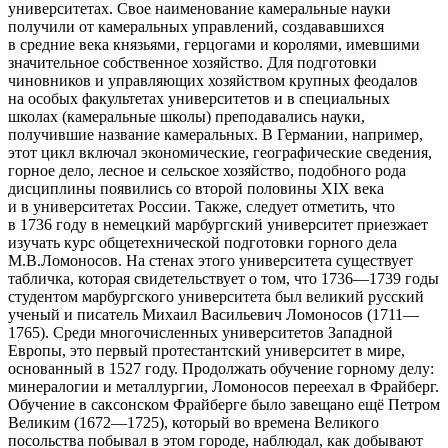
университетах. Свое наименование камеральные науки
получили от камеральных управлений, создававшихся
в средние века князьями, герцогами и королями, имевшими
значительное собственное хозяйство. Для подготовки
чиновников и управляющих хозяйством крупных феодалов
на особых факультетах университетов и в специальных
школах (камеральные школы) преподавались науки,
получившие название камеральных. В Германии, например,
этот цикл включал экономические, географические сведения,
горное дело, лесное и сельское хозяйство, подобного рода
дисциплины появились со второй половины XIX века
и в университетах
Росси
и. Также, следует отметить, что
в 1736 году в немецкий марбургский университет приезжает
изучать курс общетехнической подготовки горного дела
М.В.Ломоносов. На стенах этого университета существует
табличка, которая свидетельствует о том, что 1736—1739 годы
студентом марбургского университета был великий русский
ученый и писатель Михаил Васильевич Ломоносов (1711—
1765). Среди многочисленных университетов Западной
Европы, это первый протестантский университет в мире,
основанный в 1527 году. Продолжать обучение горному делу:
минералогии и металлургии, Ломоносов переехал в Фрайберг.
Обучение в саксонском Фрайберге было завещано ещё Петром
Великим (1672—1725), который во времена Великого
посольства побывал в этом городе, наблюдал, как добывают