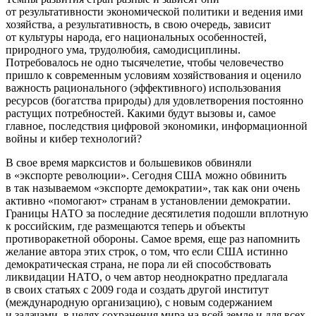
от результативности экономической политики и ведения ими
хозяйства, а результативность, в свою очередь, зависит
от культуры народа, его
нацио
нальных особенностей,
природного ума, трудолюбия, самодисциплины.
Потребовалось не одно тысячелетие, чтобы человечество
пришло к современным условиям хозяйствования и оценило
важность рационального (эффективного) использования
ресурсов (богатства природы) для удовлетворения постоянно
растущих потребностей. Какими будут вызовы и, самое
главное, последствия цифровой экономики, информационной
войн
ы и кибер технологий?
В свое время марксистов и большевиков обвиняли
в «экспорте революции». Сегодня США можно обвинить
в так называемом «экспорте демократии», так как они очень
активно «помогают» странам в установлении демократии.
Границы НАТО за последние десятилетия подошли вплотную
к
росси
йским, где размещаются теперь и объекты
противоракетной обороны. Самое время, еще раз напомнить
желание автора этих строк, о том, что если США истинно
демократическая страна, не пора ли ей способствовать
ликвидации НАТО, о чем автор неоднократно предлагала
в своих статьях с 2009 года и создать другой институт
(международную организацию), с новым содержанием
и задачами, в целях сохранения мира на всей земле и для всех