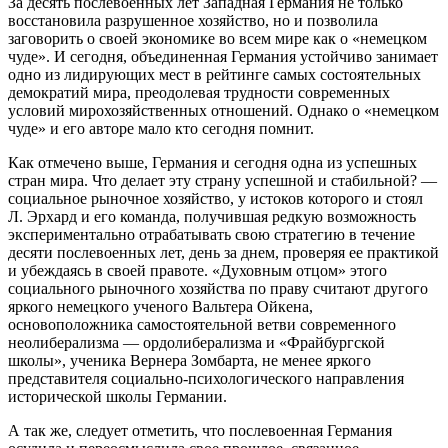
За десять послевоенных лет Западная Германия не только
восстановила разрушенное хозяйство, но и позволила
заговорить о своей экономике во всем мире как о «немецком
чуде». И сегодня, объединенная Германия устойчиво занимает
одно из лидирующих мест в рейтинге самых состоятельных
демократий мира, преодолевая трудности современных
условий мирохозяйственных отношений. Однако о «немецком
чуде» и его авторе мало кто сегодня помнит.
Как отмечено выше, Германия и сегодня одна из успешных
стран мира. Что делает эту страну успешной и стабильной? —
социальное рыночное хозяйство, у истоков которого и стоял
Л. Эрхард и его команда, получившая редкую возможность
экспериментально отрабатывать свою стратегию в течение
десяти послевоенных лет, день за днем, проверяя ее практикой
и убеждаясь в своей правоте. «Духовным отцом» этого
социального рыночного хозяйства по праву считают другого
яркого немецкого ученого Вальтера Ойкена,
основоположника самостоятельной ветви современного
неолиберализма — ордолиберализма и «Фрайбургской
школы», ученика Вернера Зомбарта, не менее яркого
представителя социально-психологического направления
исторической школы Германии.
А так же, следует отметить, что послевоенная Германия