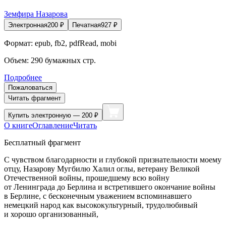
Земфира Назарова
Электронная
200
₽
Печатная
927
₽
Формат:
epub, fb2, pdfRead, mobi
Объем:
290
бумажных стр.
Подробнее
Пожаловаться
Читать фрагмент
Купить
электронную — 200 ₽
О книге
Оглавление
Читать
Бесплатный фрагмент
С чувством благодарности и глубокой признательности моему
отцу, Назарову Мугбилю Халил оглы, ветерану Великой
Отечественной
войн
ы, прошедшему всю
войн
у
от Ленинграда до Берлина и встретившего окончание
войн
ы
в Берлине, с бесконечным уважением вспоминавшего
немецкий народ как высококультурный, трудолюбивый
и хорошо организованный,