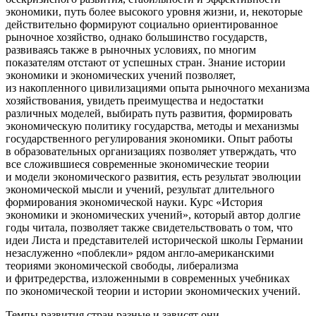
экономики, путь более высокого уровня жизни, и, некоторые
действительно формируют социально ориентированное
рыночное хозяйство, однако большинство государств,
развиваясь также в рыночных условиях, по многим
показателям отстают от успешных стран. Знание истории
экономики и экономических учений позволяет,
из накопленного цивилизациями опыта рыночного механизма
хозяйствования, увидеть преимущества и недостатки
различных моделей, выбирать путь развития, формировать
экономическую политику государства, методы и механизмы
государственного регулирования экономики. Опыт работы
в образовательных организациях позволяет утверждать, что
все сложившиеся современные экономические теории
и модели экономического развития, есть результат эволюции
экономической мысли и учений, результат длительного
формирования экономической науки. Курс «История
экономики и экономических учений», который автор долгие
годы читала, позволяет также свидетельствовать о том, что
идеи Листа и представителей исторической школы Германии
незаслуженно «поблекли» рядом англо-
америк
анскими
теориями экономической свободы, либерализма
и фритредерства, изложенными в современных учебниках
по экономической теории и истории экономических учений.
Темпы развития стран разные и зависят они