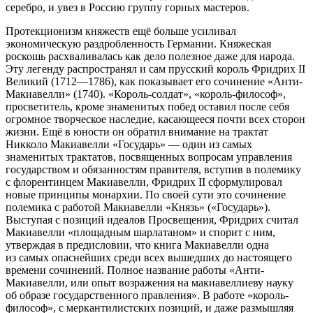
серебро, и увез в
Росси
ю группу горных мастеров.
Протекционизм княжеств ещё больше усиливал
экономическую раздробленность Германии. Княжеская
роскошь расхваливалась как дело полезное даже для народа.
Эту легенду распространял и сам прусский король Фридрих II
Великий (1712—1786), как показывает его сочинение «Анти-
Макиавелли» (1740). «Король-солдат», «король-философ»,
просветитель, кроме знаменитых побед оставил после себя
огромное творческое наследие, касающееся почти всех сторон
жизни. Ещё в юности он обратил внимание на трактат
Никколо Макиавелли «Государь» — один из самых
знаменитых трактатов, посвященных вопросам управления
государством и обязанностям правителя, вступив в полемику
с флорентинцем Макиавелли, Фридрих II сформулировал
новые принципы монархии. По своей сути это сочинение
полемика с работой Макиавелли «Князь» («Государь»).
Выступая с позиций идеалов Просвещения, Фридрих считал
Макиавелли «площадным шарлатаном»
и спорит с ним,
утверждая в предисловии, что книга Макиавелли одна
из самых опаснейших среди всех вышедших до настоящего
времени сочинений. Полное название работы «Анти-
Макиавелли, или опыт возражения на макиавеллиеву науку
об образе государственного правления». В работе «король-
философ», с меркантилистских позиций, и даже размышляя