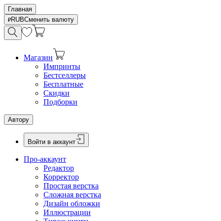
Главная
RUB
Сменить валюту
Магазин
Импринты
Бестселлеры
Бесплатные
Скидки
Подборки
Автору
Войти в аккаунт
Про-аккаунт
Редактор
Корректор
Простая верстка
Сложная верстка
Дизайн обложки
Иллюстрации