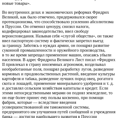
новые товары»
.
Во внутренних делах и экономических реформах Фридрих
Великий, как было отмечено, придерживался скорее
протекционизма, что способствовало усилению абсолютизма
в Пруссии. Он отменил цензуру, снизил налоги,
кодифицировал законодательство, ввел свободу
вероисповедания. Называя себя «слугой общества», он также
ввел паспортную систему и фактически запретил выезд
за границу. Заботясь о нуждах армии, он поощрял развитие
суконной промышленности и оружейного производства,
в то же время запрещал применение машин, опасаясь убыли
населения. В адрес Фридриха Великого Лист писал «Фридрих
II привлекал в страну иноземных агрономов, возделывал
необработанные поля, поощрял разработку лугов, разведение
кормовых и продовольственных растений, введение культуры
картофеля и
табак
а, разведение лучших пород овец, рогатого
скота и лошадей, применение минерального удобрения и т. д.
и доставлял сельским хозяйствам капиталы и кредит. Если
этими непосредственными мерами он поднял земледелие, то
он еще более принес ему пользы косвенно, при помощи
фабрик, которые — вследствие введения
усовершенствованной им таможенной системы,
предпринятого им улучшения путей сообщений и учреждения
банка — достигли наибольшего развития в Пруссии