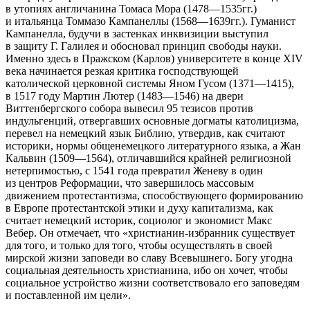
в утопиях англичанина Томаса Мора (1478—1535гг.)
и итальянца Томмазо Кампанеллы (1568—1639гг.). Гуманист
Кампанелла, будучи в застенках инквизиции выступил
в защиту Г. Галилея и обосновал принцип свободы науки.
Именно здесь в Пражском (Карлов) университете в конце XIV
века начинается резкая критика господствующей
католической церковной системы Яном Гусом (1371—1415),
в 1517 году Мартин Лютер (1483—1546) на двери
Виттенбергского собора вывесил 95 тезисов против
индульгенций, отвергавших основные догматы католицизма,
перевел на немецкий язык Библию, утвердив, как считают
историки, нормы общенемецкого литературного языка, а Жан
Кальвин (1509—1564), отличавшийся крайней религиозной
нетерпимостью, с 1541 года превратил Женеву в один
из центров Реформации, что завершилось массовым
движением протестантизма, способствующего формированию
в Европе протестантской этики и духу капитализма, как
считает немецкий историк, социолог и экономист Макс
Вебер. Он отмечает, что «христианин-избранник существует
для того, и только для того, чтобы осуществлять в своей
мирской жизни заповеди во славу Всевышнего. Богу угодна
социальная деятельность христианина, ибо он хочет, чтобы
социальное устройство жизни соответствовало его заповедям
и поставленной им цели».