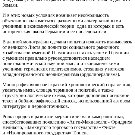
Землян.
И в этих новых условиях возникает необходимость
объективно знакомиться с различными альтернативными
учениями в экономической теории, одна из которых и есть
историческая школа Германии и ее последователи.
В данной монографии сделана попытка изложить взаимосвязь
от великого Листа до политики социального рыночного
хозяйства современной Германии и связать успехи Германии
с умением правильно руководствоваться наследием
политэкономической научной мысли и экономическими
учениями германских политэкономов, стоявших у истоков
западногерманского неолиберализма (ордолиберализма).
Монография включает краткий хронологический справочник,
указатель имен, словарь терминов и понятий, а также
структурно-логические схемы, которые дополняют основной
текст и библиографический список, использованной автором
литературы и первоисточников.
Роль городов в развитии меркантилизма и камералистики,
способствовавших появлению «Анти-Макиавелли» Фридриха
Великого, «Замкнутого торгового государства» Фихте
и «Изолированного государства» Тюнена