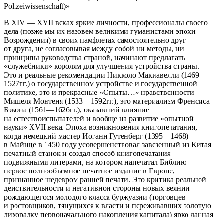
Polizeiwissenschaft)»
В XIV — XVII веках яркие личности, профессионалы своего
дела (позже мы их назовем великими гуманистами эпохи
Возрождения) в своих памфлетах самостоятельно друг
от друга, не согласовывая между собой ни методы, ни
принципы руководства страной, начинают предлагать
«служебники» королям для улучшения устройства страны.
Это и реальные рекомендации Никколо Макиавелли (1469—
1527гг.) о государственном устройстве и государственной
политике, это и прекрасные «Опыты…» нравственности
Мишеля Монтеня (1533—1592гг.), это материализм Френсиса
Бэкона (1561—1626гг.), оказавший влияние
на естествоиспытателей и вообще на развитие «опытной
науки» XVII века. Эпоха возникновения книгопечатания,
когда немецкий мастер Иоганн Гутенберг (1395—1468)
в Майнце в 1450 году усовершенствовал завезенный из Китая
печатный станок и создал способ книгопечатания
подвижными литерами, на котором напечатал Библию —
первое полнообъемное печатное издание в Европе,
признанное шедевром ранней печати. Это критика реальной
действительности и негативной стороны новых веяний
рождающегося молодого класса буржуазии (торговцев
и ростовщиков, тянущихся к власти и переживавших золотую
лихорадку первоначального накопления капитала) ярко данная