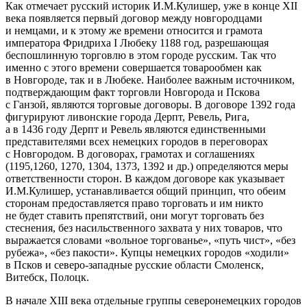
Как отмечает русский историк И.М.Кулишер, уже в конце XII
века появляется первый договор между новгородцами
и немцами, и к этому же времени относится и грамота
императора Фридриха I Любеку 1188 год, разрешающая
беспошлинную торговлю в этом городе русским. Так что
именно с этого времени совершается товарообмен как
в Новгороде, так и в Любеке. Наиболее важным источником,
подтверждающим факт торговли Новгорода и Пскова
с Ганзой, являются торговые договоры. В договоре 1392 года
фигурируют ливонские города Дерпт, Ревель, Рига,
а в 1436 году Дерпт и Ревель являются единственными
представителями всех немецких городов в переговорах
с Новгородом. В договорах, грамотах и соглашениях
(1195,1260, 1270, 1304, 1373, 1392 и др.) определяются меры
ответственности сторон. В каждом договоре как указывает
И.М.Кулишер, устанавливается общий принцип, что обеим
сторонам предоставляется право торговать и им никто
не будет ставить препятствий, они могут торговать без
стеснения, без
насил
ьственного захвата у них товаров, что
выражается словами «вольное торгованье», «путь чист», «без
рубежа», «без пакости».
Купцы немецких городов «ходили»
в Псков и северо-западные русские области Смоленск,
Витебск, Полоцк.
В начале XIII века отдельные группы северонемецких городов