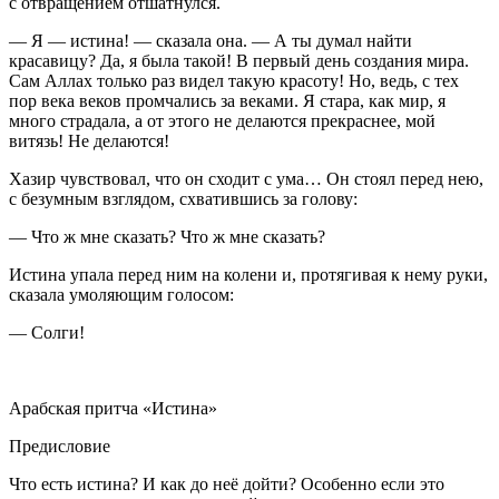
с отвращением отшатнулся.
— Я — истина! — сказала она. — А ты думал найти
красавицу? Да, я была такой! В первый день создания мира.
Сам Аллах только раз видел такую красоту! Но, ведь, с тех
пор века веков промчались за веками. Я стара, как мир, я
много страдала, а от этого не делаются прекраснее, мой
витязь! Не делаются!
Хазир чувствовал, что он сходит с ума… Он стоял перед нею,
с безумным взглядом, схватившись за голову:
— Что ж мне сказать? Что ж мне сказать?
Истина упала перед ним на колени и, протягивая к нему руки,
сказала умоляющим голосом:
— Солги!
Арабская притча «Истина»
Предисловие
Что есть истина? И как до неё дойти? Особенно если это