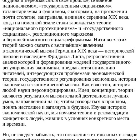
осудила и переосмыслила свое прошлое, связанное
нацио
нализмом, «государственным социализмом»,
тоталитаризмом и
фашиз
мом, с которыми, на протяжении
почти столетие, заигрывала, начиная с середины ХIХ века,
когда на немецкой земле стали зарождаться теории
«
нацио
нального протекционизма» и «государственного
социализма», революционного марксизма
и берншейнианского социал-реформизма. Нити всех этих
теорий можно связать с величайшим явлением
в экономической мысли Германии ХIХ века — исторической
школой и наследием Фридриха Листа, ретроспективный
анализ которой и формирования моделей государственного
регулирования экономики, предлагаются вниманию
читателей, интересующихся проблемами экономической
теории, государственного регулирования экономики, истории
экономики и экономической мысли. Как известно, история
любой науки персонифицирована. Идеи, концепции, теории
являются результатом мыслительной деятельности лучших
умов, направленной на то, чтобы разобраться в прошлом,
понять настоящее и заглянуть в будущее. Изучая историю
экономической науки, мы изучаем теории и рекомендации
конкретных людей, живших в условиях конкретного места
и времени.
Но, не следует забывать, что появление тех или иных взглядов