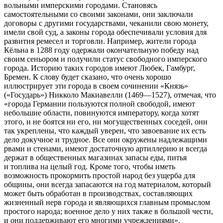
вольными имперскими городами. Становясь
самостоятельными со своими законами, они заключали
договоры с другими государствами, чеканили свою монету,
имели свой суд, а законы города обеспечивали условия для
развития ремесел и торговли. Например, жители города
Кёльна в 1288 году одержали окончательную победу над
своим сеньором и получили статус свободного имперского
города. Историю таких городов имеют Любек, Гамбург,
Бремен. К слову будет сказано, что очень хорошо
иллюстрирует эти города в своем сочинении «Князь»
(«Государь») Никколо Макиавелли (1469—1527), отмечая, что
«города Германии пользуются полной свободой, имеют
небольшие области, повинуются императору, когда хотят
этого, и не боятся ни его, ни могущественных соседей, они
так укреплены, что каждый уверен, что завоевание их есть
дело докучное и трудное. Все они окружены надлежащими
рвами и стенами, имеют достаточную артиллерию и всегда
держат в общественных магазинах запасы еды, питья
и топлива на целый год. Кроме того, чтобы иметь
возможность прокормить простой народ без ущерба для
общины, они всегда запасаются на год материалом, который
может быть обработан в производствах, составляющих
жизненный нерв города и являющихся главным промыслом
простого народа; военное дело у них также в большой чести,
и они поддерживают его многими учреждениями»
.