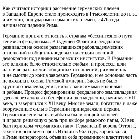
Как считают историки расселение германских племен
в Западной Европе стало происходить в I тысячелетии до н. э.,
и именно, под ударами германских племен, с 476 года
начинается падение Рима.
Германию принято относить к странам «бессинтезного пути
генезиса феодализма». В будущей Франции феодализм
развивался на основе разлагавшихся рабовладельческих
отношений и общинно-родовых на стадии военной
демократии под влиянием римских институтов. В Германии
это влияние было относительно слабым, и процессы шли
на почве разложения общинных отношений, римляне так
и не смогли до конца завоевать Германию, и её основная часть
не входила в состав Римской империи. Здесь не было
крупного землевладения, вилл с зависимыми колонами
и рабами. Процесс формирования феодального землевладения
здесь через аллоды и бенефиции шел медленно, начиная с VII
века, и завершился к XII веку. Многие земли, богатства и даже
вооруженные силы в Германии принадлежали церкви.
Германские епископы и аббаты были опорой королей
и играли решающую роль при выборе римского папы, XI век
был периодом «германских пап». Германский король Оттон I,
захватив основную часть Италии в 962 году, короновался
в Риме императором, объявив себя преемником властителей