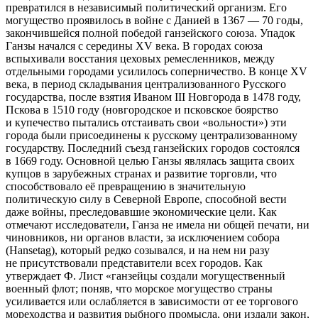
превратился в независимый политический организм. Его
могущество проявилось в
войн
е с Данией в 1367 — 70 годы,
закончившейся полной победой ганзейского союза. Упадок
Ганзы начался с середины XV века. В городах союза
вспыхивали восстания цеховых ремесленников, между
отдельными городами усилилось соперничество. В конце XV
века, в период складывания централизованного Русского
государства, после взятия Иваном III Новгорода в 1478 году,
Пскова в 1510 году (новгородское и псковское боярство
и купечество пытались отстаивать свои «вольности») эти
города были присоединены к русскому централизованному
государству. Последний съезд ганзейских городов состоялся
в 1669 году. Основной целью Ганзы являлась защита своих
купцов в зарубежных странах и развитие торговли, что
способствовало её превращению в значительную
политическую силу в Северной Европе, способной вести
даже
войн
ы, преследовавшие экономические цели. Как
отмечают исследователи, Ганза не имела ни общей печати, ни
чиновников, ни органов власти, за исключением собора
(Hansetag), который редко созывался, и на нем ни разу
не присутствовали представители всех городов. Как
утверждает Ф. Лист «ганзейцы создали могущественный
военный флот; поняв, что морское могущество страны
усиливается или ослабляется в зависимости от ее торгового
мореходства и развития рыбного промысла, они издали закон,