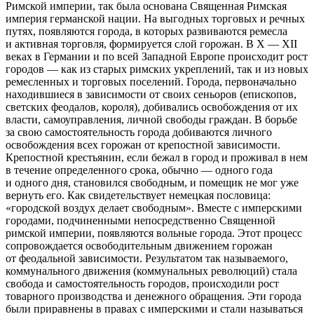
Римской империи, так была основана Священная Римская
империя германской нации. На выгодных торговых и речных
путях, появляются города, в которых развиваются ремесла
и активная торговля, формируется слой горожан. В X — XII
веках в Германии и по всей Западной Европе происходит рост
городов — как из старых римских укреплений, так и из новых
ремесленных и торговых поселений. Города, первоначально
находившиеся в зависимости от своих сеньоров (епископов,
светских феодалов, короля), добивались освобождения от их
власти, самоуправления, личной свободы граждан. В борьбе
за свою самостоятельность города добиваются личного
освобождения всех горожан от крепостной зависимости.
Крепостной крестьянин, если бежал в город и проживал в нем
в течение определенного срока, обычно — одного года
и одного дня, становился свободным, и помещик не мог уже
вернуть его. Как свидетельствует немецкая пословица:
«городской воздух делает свободным». Вместе с имперскими
городами, подчиненными непосредственно Священной
римской империи, появляются вольные города. Этот процесс
сопровождается освободительным движением горожан
от феодальной зависимости. Результатом так называемого,
коммунального движения (коммунальных революций) стала
свобода и самостоятельность городов, происходили рост
товарного производства и денежного обращения. Эти города
были приравнены в правах с имперскими и стали называться