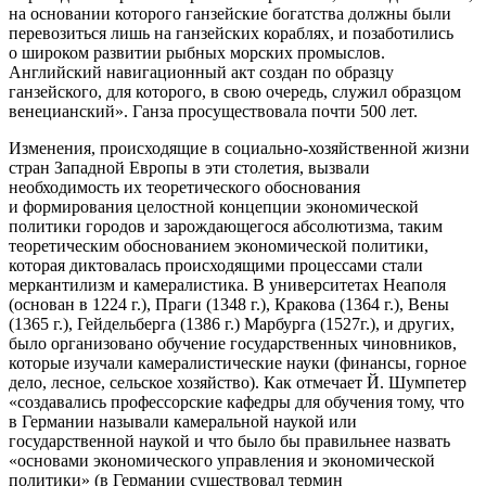
на основании которого ганзейские богатства должны были
перевозиться лишь на ганзейских кораблях, и позаботились
о широком развитии рыбных морских промыслов.
Английский навигационный акт создан по образцу
ганзейского, для которого, в свою очередь, служил образцом
венецианский»
. Ганза просуществовала почти 500 лет.
Изменения, происходящие в социально-хозяйственной жизни
стран Западной Европы в эти столетия, вызвали
необходимость их теоретического обоснования
и формирования целостной концепции экономической
политики городов и зарождающегося абсолютизма, таким
теоретическим обоснованием экономической политики,
которая диктовалась происходящими процессами стали
меркантилизм и камералистика. В университетах Неаполя
(основан в 1224 г.), Праги (1348 г.), Кракова (1364 г.),
Вены
(1365 г.), Гейдельберга (1386 г.) Марбурга (1527г.), и других,
было организовано обучение государственных чиновников,
которые изучали камералистические науки (финансы, горное
дело, лесное, сельское хозяйство). Как отмечает Й. Шумпетер
«создавались профессорские кафедры для обучения тому, что
в Германии называли камеральной наукой или
государственной наукой и что было бы правильнее назвать
«основами экономического управления и экономической
политики» (в Германии существовал термин