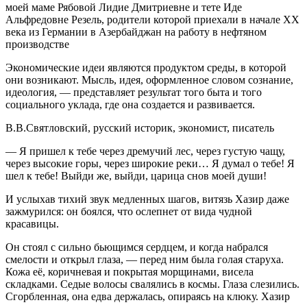
моей маме Рябовой Лидие Дмитриевне и тете Иде
Альфредовне Резель, родители которой приехали в начале XX
века из Германии в Азербайджан на работу в нефтяном
производстве
Экономические идеи являются продуктом среды, в которой
они возникают. Мысль, идея, оформленное словом сознание,
идеология, — представляет результат того быта и того
социального уклада, где она создается и развивается.
В.В.Святловский, русский историк, экономист, писатель
— Я пришел к тебе через дремучий лес, через густую чащу,
через высокие горы, через широкие реки… Я думал о тебе! Я
шел к тебе! Выйди же, выйди, царица снов моей души!
И услыхав тихий звук медленных шагов, витязь Хазир даже
зажмурился: он боялся, что ослепнет от вида чудной
красавицы.
Он стоял с сильно бьющимся сердцем, и когда набрался
смелости и открыл глаза, — перед ним была голая старуха.
Кожа её, коричневая и покрытая морщинами, висела
складками. Седые волосы свалялись в космы. Глаза слезились.
Сгорбленная, она едва держалась, опираясь на клюку. Хазир