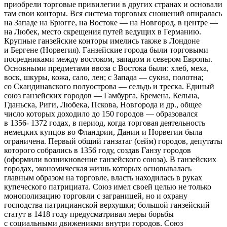
приобрели торговые привилегии в других странах и основали
там свои конторы. Вся система торговых сношений опиралась
на Западе на Брюгге, на Востоке — на Новгород, в центре —
на Любек, место скрещения путей ведущих в Германию.
Крупные ганзейские конторы имелись также в Лондоне
и Бергене (Норвегия). Ганзейские города были торговыми
посредниками между востоком, западом и севером Европы.
Основными предметами ввоза с Востока были: хлеб, меха,
воск, шкуры, кожа, сало, лен; с Запада — сукна, полотна;
со Скандинавского полуострова — сельдь и треска. Единый
союз ганзейских городов — Гамбурга, Бремена, Кельна,
Гданьска, Риги, Любека, Пскова, Новгорода и др., общее
число которых доходило до 150 городов — образовался
в 1356- 1372 годах, в период, когда торговая деятельность
немецких купцов во Фландрии, Дании и Норвегии была
ограничена. Первый общий ганзатаг (сейм) городов, депутаты
которого собрались в 1356 году, создав Ганзу городов
(оформили возникновение ганзейского союза). В ганзейских
городах, экономическая жизнь которых основывалась
главным образом на торговле, власть находилась в руках
купеческого патрициата. Союз имел своей целью не только
монополизацию торговли с заграницей, но и охрану
господства патрицианской верхушки; большой ганзейский
статут в 1418 году предусматривал меры борьбы
с социальными движениями внутри городов. Союз