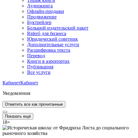
Тираж книги
Аудиокнига
Офлайн-продажи
Продвижение
Буктрейлер
Большой издательский пакет
Rideró для бизнеса
Юридический советник
Дополнительные услуги
Расшифровка текста
Перевод
Книги в аэропортах
Публикация
Все услуги
Кабинет
Кабинет
Уведомления
Отметить все как прочитанные
Показать ещё
18
+