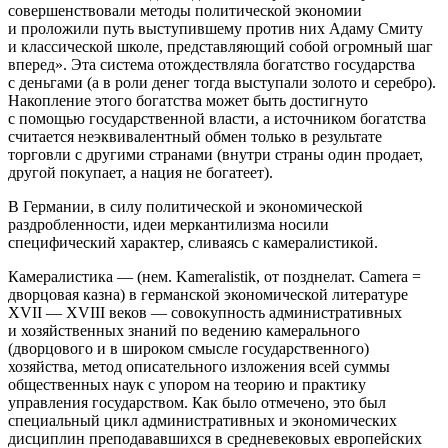
совершенствовали методы политической экономии
и проложили путь выступившему против них Адаму Смиту
и классической школе, представляющий собой огромный шаг
вперед»
. Эта система отождествляла богатство государства
с деньгами (а в роли денег тогда выступали золото и серебро).
Накопление этого богатства может быть достигнуто
с помощью государственной власти, а источником богатства
считается неэквивалентный обмен только в результате
торговли с другими странами (внутри страны один продает,
другой покупает, а нация не богатеет).
В Германии, в силу политической и экономической
раздробленности, идеи меркантилизма носили
специфический характер, сливаясь с камералистикой.
Камералистика
— (нем. Kameralistik, от позднелат. Camera =
дворцовая казна) в германской экономической литературе
XVII — XVIII веков — совокупность административных
и хозяйственных знаний по ведению камерального
(дворцового и в широком смысле государственного)
хозяйства, метод описательного изложения всей суммы
общественных наук с упором на теорию и практику
управления государством. Как было отмечено, это был
специальный цикл административных и экономических
дисциплин преподававшихся в средневековых европейских