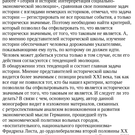
работе «Теория и история: Интерпретация социально-
экономической эволюции», сравнивая свое понимание задач
истории с взглядами немецких историков, отмечал, что задача
истории — регистрировать не все прошлые события, а только
исторически значимые. Поэтому необходимо найти критерий,
который позволил бы отфильтровать то, что является
исторически значимым, от того, что таковым не является. А,
по мнению представителей исторической школы, изучение
истории обеспечивает человека дорожными указателями,
показывающими ему путь, по которому он должен идти.
Человек может добиться успеха только в том случае, если его
действия согласуются с тенденцией эволюции.
В обнаружении этих тенденций и состоит главная задача
истории. Мнение представителей исторической школы
видится более значимым с позиции реалий XXI века, так как
все еще не появился тот, кто бы нашел критерии, которые
позволили бы отфильтровывать то, что является исторически
значимым от того, что таковым не является. И следует ли это
делать? В связи с чем, основную задачу, автор данной
монографии видит в изложении материалов, связанных
с ретроспективным анализом возникновения и развития
экономической мысли Германии, прошедшей путь
от экономической политики вольных городов,
«воспитательного,
нацио
нального протекционизма»
Фридриха Листа, до ордолиберализма второй половины XX