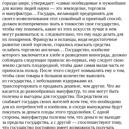
гораздо шире, утверждает: «самые необходимые и нужнейшие
для жизни людей науки — это земледелие, торговля
и мануфактура… Государь, желающий предпринять для
своего возвеличивания этот спокойный и приятный способ,
должен всенепременно знать в тонкостях свое государство,
чтобы ему понимать, какие из этих искусств лучше в нем
могут развиваться; и, следовательно, что ему надо делать для
их поощрения. Французы и испанцы, видя недостаточное
развитие своей торговли, старались изыскать средства
ослабить торговлю англичан… Государство, изобилие
которого заключается в хлебе и разведении
вино
града, должно
соблюдать следующие правила: во-первых, ему следует свою
землю сделать плодородной, чтобы даже самая малая часть ее
приносила пользу. После этого следует помышлять ему о том,
чтобы свои товары в большом количестве вывозить
из государства, с небольшими издержками их
транспортировать и продавать дешевле, чем другие. Что же
касается до разнообразных мануфактур, то они могут быть
полезны и выгодны для государства. Посредством их
снабжает государь своих жителей всем тем, что необходимо
для их потребностей и изобилия, и соседи вынуждены будут
покупать за деньги плоды этого трудолюбия. С одной
стороны, мануфактуры полезны тем, что деньги не выходят
за пределы государства, а с другой — споспешествуют тому,
что государство постоянно имеет возможность получать