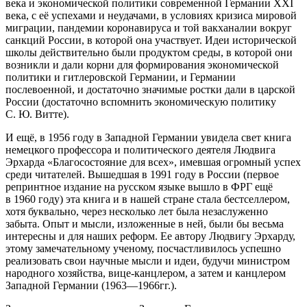
века и экономической политики современной Германии XXI
века, с её успехами и неудачами, в условиях кризиса мировой
миграции,
пандем
ии
коронавирус
а и той вакханалии вокруг
санкций
Росси
и, в которой она участвует. Идеи исторической
школы действительно были продуктом среды, в которой они
возникли и дали корни для формирования экономической
политики и
гитлер
овской Германии, и Германии
послевоенной, и достаточно значимые ростки дали в царской
Росси
и (достаточно вспомнить экономическую политику
С. Ю. Витте).
И ещё, в 1956 году в Западной Германии увидела свет книга
немецкого профессора и политического деятеля Людвига
Эрхарда «Благосостояние для всех», имевшая огромный успех
среди читателей. Вышедшая в 1991 году в
Росси
и (первое
репринтное издание на русском языке вышло в ФРГ ещё
в 1960 году) эта книга и в нашей стране стала бестселлером,
хотя буквально, через несколько лет была незаслуженно
забыта. Опыт и мысли, изложенные в ней, были бы весьма
интересны и для наших реформ. Ее автору Людвигу Эрхарду,
этому замечательному ученому, посчастливилось успешно
реализовать свои научные мысли и идеи, будучи министром
народного хозяйства, вице-канцлером, а затем и канцлером
Западной Германии (1963—1966гг.).