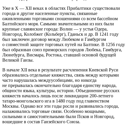
Уже в X — XII веках в областях Прибалтики существовали
города и другие населенные пункты, связанные
оживленными торговыми сношениями со всем бассейном
Балтийского моря. Самыми значительными из них были
крупные славянские города: Волин — у устья Одера,
Новгород, Колобжег (Кольберг), Гданьск и др. В 1241 году
был заключен договор между Любеком и Гамбургом
о совместной защите торговых путей на Балтике. В 1256 году
был образован союз приморских городов Любека, Гамбурга,
Люнебурга, Висмара, Ростока, ставший основой будущей
Великой Ганзы.
В начале XII века в результате рас
член
ения Киевской Руси
образовались отдельные княжества, связь между которыми
часто нарушалась междуусобицами, но никогда
не прерывалась окончательно благодаря единству народа,
общности языка, культуры, истории. Объединение русских
княжеств началось лишь после ликвидации 200-
летн
его
татаро-монгольского ига в 1480 году под главенством
Москвы. Однако все эти годы росли и развивались города,
налаживались торговые связи. Особенно мощными,
сильными и самостоятельными были Псков и Новгород,
вошедшие в состав Ганзейского Союза.