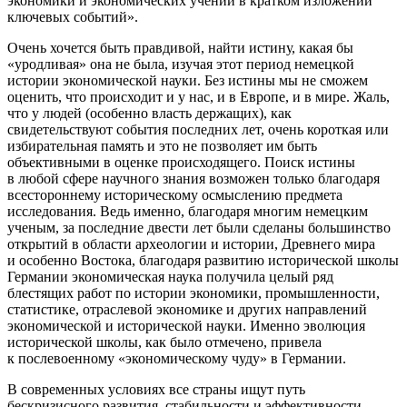
экономики и экономических учений в кратком изложении
ключевых событий».
Очень хочется быть правдивой, найти истину, какая бы
«уродливая» она не была, изучая этот период немецкой
истории экономической науки. Без истины мы не сможем
оценить, что происходит и у нас, и в Европе, и в мире. Жаль,
что у людей (особенно власть держащих), как
свидетельствуют события последних лет, очень короткая или
избирательная память и это не позволяет им быть
объективными в оценке происходящего. Поиск истины
в любой сфере научного знания возможен только благодаря
всестороннему историческому осмыслению предмета
исследования. Ведь именно, благодаря многим немецким
ученым, за последние двести лет были сделаны большинство
открытий в области археологии и истории, Древнего мира
и особенно Востока, благодаря развитию исторической школы
Германии экономическая наука получила целый ряд
блестящих работ по истории экономики, промышленности,
статистике, отраслевой экономике и других направлений
экономической и исторической науки. Именно эволюция
исторической школы, как было отмечено, привела
к послевоенному «экономическому чуду» в Германии.
В современных условиях все страны ищут путь
бескризисного развития, стабильности и эффективности