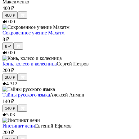
Максименко
400
₽
400
₽
0.0
0
Сокровенное учение Махатм
8
₽
8
₽
0.0
0
Конь, колесо и колесница
Сергей Петров
200
₽
200
₽
4.3
12
Тайны русского языка
Алексей Аимин
140
₽
140
₽
5.0
3
Инстинкт лени
Евгений Ефимов
200
₽