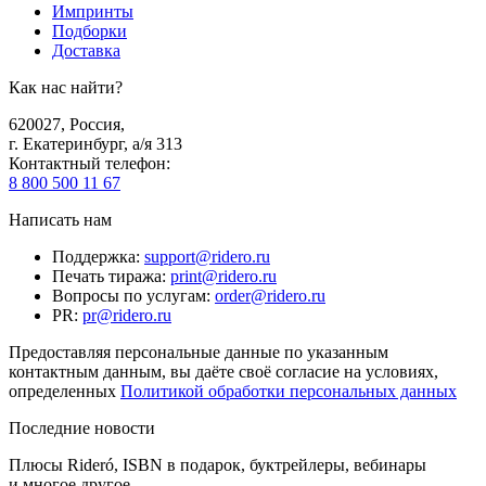
Импринты
Подборки
Доставка
Как нас найти?
620027
,
Россия
,
г. Екатеринбург, а/я 313
Контактный телефон
:
8 800 500 11 67
Написать нам
Поддержка
:
support@ridero.ru
Печать тиража
:
print@ridero.ru
Вопросы по услугам
:
order@ridero.ru
PR
:
pr@ridero.ru
Предоставляя персональные данные по указанным
контактным данным, вы даёте своё согласие на условиях,
определенных
Политикой обработки персональных данных
Последние новости
Плюсы Rideró, ISBN в подарок, буктрейлеры, вебинары
и многое другое