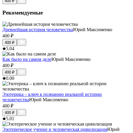
400
₽
Рекомендуемые
Древнейшая история человечества
Юрий Максименко
400
₽
400
₽
5.0
4
Как было на самом деле
Юрий Максименко
400
₽
400
₽
0.0
0
Эзотерика – ключ к познанию реальной истории
человечества
Юрий Максименко
400
₽
400
₽
5.0
1
Эзотерическое учение и человеческая цивилизация
Юрий