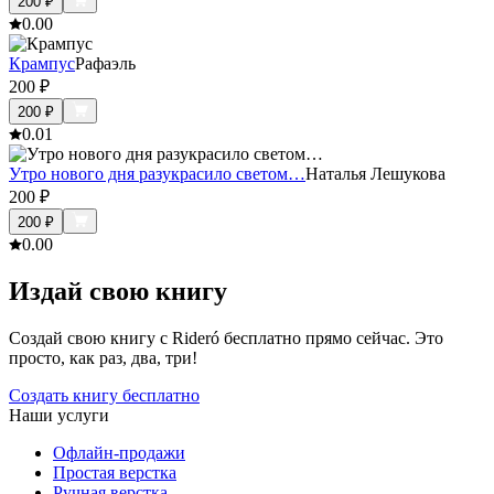
200
₽
0.0
0
Крампус
Рафаэль
200
₽
200
₽
0.0
1
Утро нового дня разукрасило светом…
Наталья Лешукова
200
₽
200
₽
0.0
0
Издай свою книгу
Создай свою книгу с Rideró бесплатно прямо сейчас. Это
просто, как раз, два, три!
Создать книгу бесплатно
Наши услуги
Офлайн-продажи
Простая верстка
Ручная верстка