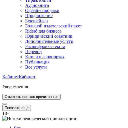
Тираж книги
Аудиокнига
Офлайн-продажи
Продвижение
Буктрейлер
Большой издательский пакет
Rideró для бизнеса
Юридический советник
Дополнительные услуги
Расшифровка текста
Перевод
Книги в аэропортах
Публикация
Все услуги
Кабинет
Кабинет
Уведомления
Отметить все как прочитанные
Показать ещё
18
+