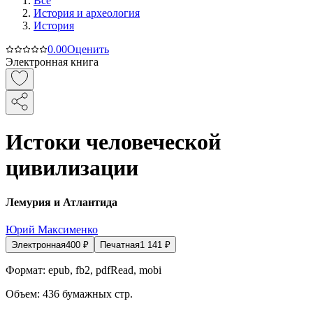
Все
История и археология
История
0.0
0
Оценить
Электронная книга
Истоки человеческой
цивилизации
Лемурия и Атлантида
Юрий Максименко
Электронная
400
₽
Печатная
1 141
₽
Формат:
epub, fb2, pdfRead, mobi
Объем:
436
бумажных стр.