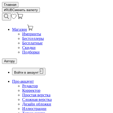
Главная
RUB
Сменить валюту
Магазин
Импринты
Бестселлеры
Бесплатные
Скидки
Подборки
Автору
Войти в аккаунт
Про-аккаунт
Редактор
Корректор
Простая верстка
Сложная верстка
Дизайн обложки
Иллюстрации