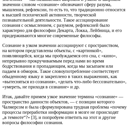
значении словом «сознание» обозначают сферу разума,
мышления, рефлексии, то есть то, что традиционно относится
к высшей психической активности, творческой
познавательной деятельности. Такое ассоциирование
сознания с осмыслением, с разумом, рефлексией было
характерно для философии Декарта, Локка, Лейбница, и его
придерживаются многие современные философы.
Сознание в узком значении ассоциируют с пространством,
на котором представлены объекты, с «картинкой»,
появляющейся, когда мы пробуждаемся ото сна, с «кино»,
непрерывно прокручиваемым перед нами во время
бодрствования и пропадающим, когда мы засыпаем или
падаем в обморок. Такое словоупотребление соответствует
обыденному языку и закреплено в таких выражениях, как
«вытесняться из сознания», «делать что-либо бессознательно»,
«умереть, не приходя в сознание» и др.
Итак, давайте примем узкое значение термина «сознание» —
пространство данности объектов, — с позиции которого
Чалмерсом и была сформулирована трудная проблема «почему
процессы переработки информации в мозге не происходят
„в темноте“?» [3], и попробуем ответить на этот и другие
вопросы философии сознания.