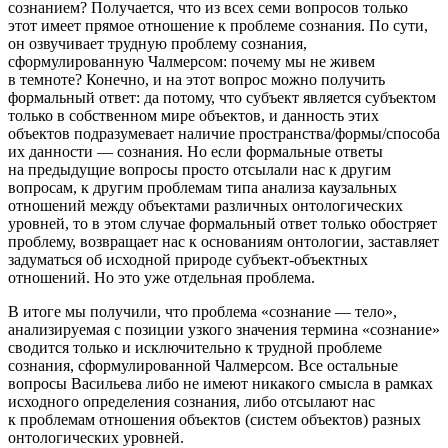
сознанием?
Получается, что из всех семи вопросов только
этот имеет прямое отношение к проблеме сознания. По сути,
он озвучивает трудную проблему сознания,
сформулированную Чалмерсом: почему мы не живем
в темноте? Конечно, и на этот вопрос можно получить
формальный ответ: да потому, что субъект является субъектом
только в собственном мире объектов, и данность этих
объектов подразумевает наличие пространства/формы/способа
их данности — сознания. Но если формальные ответы
на предыдущие вопросы просто отсылали нас к другим
вопросам, к другим проблемам типа анализа каузальных
отношений между объектами различных онтологических
уровней, то в этом случае формальный ответ только обостряет
проблему, возвращает нас к основаниям онтологии, заставляет
задуматься об исходной природе субъект-объектных
отношений. Но это уже отдельная проблема.
В итоге мы получили, что проблема «сознание — тело»,
анализируемая с позиции узкого значения термина «сознание»
сводится только и исключительно к трудной проблеме
сознания, сформулированной Чалмерсом. Все остальные
вопросы Васильева либо не имеют никакого смысла в рамках
исходного определения сознания, либо отсылают нас
к проблемам отношения объектов (систем объектов) разных
онтологических уровней.