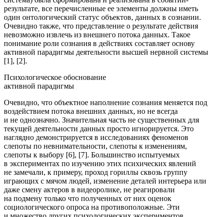
результате, все перечисленные ее элементы должны иметь
один онтологический статус объектов, данных в сознании.
Очевидно также, что представление о результате действия
невозможно извлечь из внешнего потока данных. Такое
понимание роли сознания в действиях составляет основу
активной парадигмы деятельности высшей нервной системы
[1], [2].
Психологическое обоснование
активной парадигмы
Очевидно, что объектное наполнение сознания меняется под
воздействием потока внешних данных, но не всегда
и не однозначно. Значительная часть не существенных для
текущей деятельности данных просто игнорируется. Это
наглядно демонстрируется в исследованиях феноменов
слепоты по невнимательности, слепоты к изменениям,
слепоты к выбору [6], [7]. Большинство испытуемых
в экспериментах по изучению этих психических явлений
не замечали, к примеру, проход гориллы сквозь группу
играющих с мячом людей, изменение деталей интерьера или
даже смену актеров в видеоролике, не реагировали
на подмену только что полученных от них оценок
социологического опроса на противоположные. Эти
и множество других психологических экспериментов,