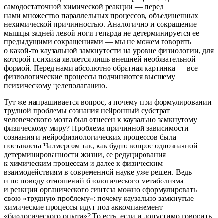
самодостаточной химической реакции — перед
нами
множество параллельных процессов, объединенных
нехимической причинностью
. Аналогично и сокращение
мышцы задней левой ноги гепарда не детерминируется ее
предыдущими сокращениями —
мы не можем говорить
о какой-то каузальной замкнутости на уровне физиологии, для
которой психика является лишь внешней необязательной
формой
. Перед нами абсолютно обратная картинка — все
физиологические процессы подчиняются высшему
психическому целеполаганию.
Тут же напрашивается вопрос, а почему при формулировании
трудной проблемы сознания нейронный субстрат
человеческого мозга был отнесен к каузально замкнутому
физическому миру? Проблема причинной зависимости
сознания и нейрофизиологических процессов была
поставлена Чалмерсом так, как будто вопрос однозначной
детерминированности жизни, ее редуцирования
к химическим процессам и далее к физическим
взаимодействиям в современной науке уже решен. Ведь
и по поводу отношений биологического метаболизма
и реакции органического синтеза можно сформулировать
свою «трудную проблему»: почему каузально замкнутые
химические процессы идут под аккомпанемент
«биологического опыта»? То есть, если и допустимо говорить