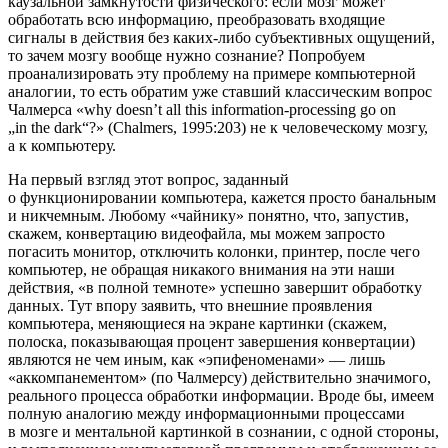
каузальной замкнутости физического: если мозг может
обработать всю информацию, преобразовать входящие
сигналы в действия без каких-либо субъективных ощущений,
то зачем мозгу вообще нужно сознание? Попробуем
проанализировать эту проблему на примере компьютерной
аналогии, то есть обратим уже ставший классическим вопрос
Чалмерса «why doesn’t all this information-processing go on
„in the dark“?» (Chalmers, 1995:203) не к человеческому мозгу,
а к компьютеру.
На первый взгляд этот вопрос, заданный
о функционировании компьютера, кажется просто банальным
и никчемным. Любому «чайнику» понятно, что, запустив,
скажем, конвертацию видеофайла, мы можем запросто
погасить монитор, отключить колонки, принтер, после чего
компьютер, не обращая никакого внимания на эти наши
действия, «в полной темноте» успешно завершит обработку
данных. Тут впору заявить, что внешние проявления
компьютера, меняющиеся на экране картинки (скажем,
полоска, показывающая процент завершения конвертации)
являются не чем иным, как «эпифеноменами» — лишь
«аккомпанементом» (по Чалмерсу) действительно значимого,
реального процесса обработки информации. Вроде бы, имеем
полную аналогию между информационными процессами
в мозге и ментальной картинкой в сознании, с одной стороны,