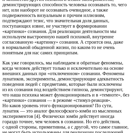
демонстрирующих способность человека осознавать то, чего
нет, или наоборот не осознавать очевидное, а также
подверженность визуальным и прочим иллюзиям,
подтверждают тезис, что значительная доля данных,
поступающих извне, не участвует в формировании
«картинки» сознания. Для реализации деятельности мы
используем выстроенную нашей психикой, внутренне
согласованную «картинку» сознания. А строится она, даже
в нормальной обыденной жизни, по каким-то не очень
понятным для нас самих принципам.
Как уже говорилось, мы наблюдаем и обратные феномены,
когда человек действует только и исключительно на основе
внешних данных при «отключенном» сознании. Феномены
лунатиков, эксперименты, демонстрирующие адекватность
поведения людей с предметами, которые были исключены
из их сознания под воздействием гипноза, демонстрируют,
что наша психика может функционировать и в «темноте», без
«картинки» сознания — в режиме «стимул-реакция».
Но каков уровень этого функционирования? По сути,
лунатик — это аналог философского-зомби из мысленных
экспериментов [4]. Физически зомби действует иногда
гораздо точнее, чем человек в сознании. Но его действия,
с одной стороны, примитивны, а с другой, что самое главное,
не могут быть использованы для реализации последующей