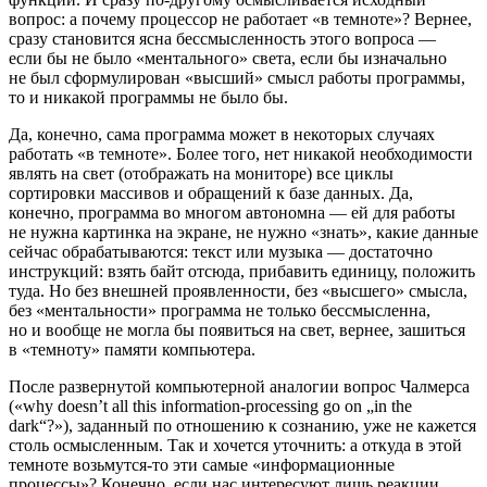
вопрос: а почему процессор не работает «в темноте»? Вернее,
сразу становится ясна бессмысленность этого вопроса —
если бы не было «ментального» света, если бы изначально
не был сформулирован «высший» смысл работы программы,
то и никакой программы не было бы.
Да, конечно, сама программа может в некоторых случаях
работать «в темноте». Более того, нет никакой необходимости
являть на свет (отображать на мониторе) все циклы
сортировки массивов и обращений к базе данных. Да,
конечно, программа во многом автономна — ей для работы
не нужна картинка на экране, не нужно «знать», какие данные
сейчас обрабатываются: текст или музыка — достаточно
инструкций: взять байт отсюда, прибавить единицу, положить
туда. Но без внешней проявленности, без «высшего» смысла,
без «ментальности» программа не только бессмысленна,
но и вообще не могла бы появиться на свет, вернее, зашиться
в «темноту» памяти компьютера.
После развернутой компьютерной аналогии вопрос Чалмерса
(«why doesn’t all this information-processing go on „in the
dark“?»), заданный по отношению к сознанию, уже не кажется
столь осмысленным. Так и хочется уточнить: а откуда в этой
темноте возьмутся-то эти самые «информационные
процессы»? Конечно, если нас интересуют лишь реакции