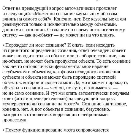
Ответ на предыдущий вопрос автоматически проясняет
и следующий: «Может ли сознание каузальным образом
влиять на самого себя?». Конечно, нет. Все каузальные связи
реализуются только и исключительно между объектами,
данными в сознании. Сознание по своему онтологическому
статусу — как не-объект — не может ни на что влиять.
•
Порождает ли мозг сознание?
И опять, если исходить
из принятого определения сознания, ответ очевиден: объект
может породить только объект, или, наоборот, сознание, как
не-объект, не может быть продуктом объекта. То есть сознание
как нечто онтологически фундаментальное наравне
с субъектом и объектом, как форма исходного отношения
субъекта и объекта не может быть порождено системой
объектов, которой и является мозг. Да, мозг может порождать
объекты в сознании — чем он, по сути, и занимается, —
но не само сознание. И тут мы опять автоматически получаем
ответ (хотя и предварительный) на следующий вопрос:
«супервентно ли сознание на мозге?». Сознание как таковое,
конечно, нет. А вот объекты в сознании, безусловно,
находятся в отношениях корреляции с нейронными
процессами.
•
Почему функционирование мозга сопровождается