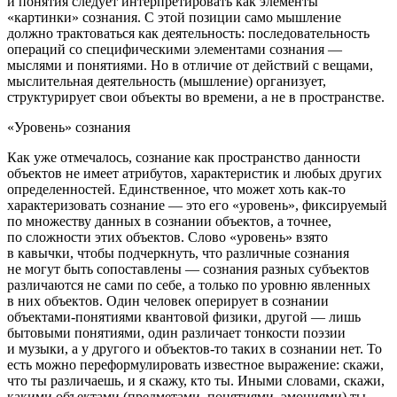
и понятия следует интерпретировать как элементы
«картинки» сознания. С этой позиции само мышление
должно трактоваться как
деятельность:
последовательность
операций со специфическими элементами сознания —
мыслями и понятиями. Но в отличие от действий с вещами,
мыслительная деятельность (мышление) организует,
структурирует свои объекты во времени, а не в пространстве.
«Уровень» сознания
Как уже отмечалось, сознание как пространство данности
объектов не имеет атрибутов, характеристик и любых других
определенностей. Единственное, что может хоть как-то
характеризовать сознание — это его «уровень», фиксируемый
по множеству данных в сознании объектов, а точнее,
по сложности этих объектов. Слово «уровень» взято
в кавычки, чтобы подчеркнуть, что различные сознания
не могут быть сопоставлены — сознания разных субъектов
различаются не сами по себе, а только по уровню явленных
в них объектов. Один человек оперирует в сознании
объектами-понятиями квантовой физики, другой — лишь
бытовыми понятиями, один различает тонкости поэзии
и музыки, а у другого и объектов-то таких в сознании нет. То
есть можно переформулировать известное выражение: скажи,
что ты различаешь, и я скажу, кто ты. Иными словами, скажи,
какими объектами (предметами, понятиями, эмоциями) ты