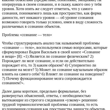
оперируешь в своем сознании, и я скажу, какого оно у тебя
уровня. Хотя опять же следует отметить, что у самого
сознания, понимаемого лишь как пространство, как форма
данности, нет никакого уровня — об уровне сознания
возможно говорить только условно, имея в виду сложность
различаемых в сознании объектов.
Проблема «сознание — тело»
Чтобы структурировать анализ так называемой проблемы
«сознание — тело», воспользуемся семью вопросами, которые
сформулировал Вадим Васильев в своей книге «Сознание
и вещи» [8]: «1) Является ли сознание физическим? 2)
Порождает ли мозг сознание, и если он действительно
порождает его, то 3) каким образом? 4) Супервентно ли
сознание на мозге? 5) Может ли сознание каузальным образом
влиять на самого себя? 6) Влияет ли сознание на поведение?
7) Почему функционирование мозга сопровождается
сознанием?».
Далее даны короткие, предельно формальные, без
развернутых объяснений, ответы, с необходимостью
вытекающие из строгого следования «узкому» решению
трудной терминологической проблемы сознания, то есть
из понимания сознания как пространства данности объектов.