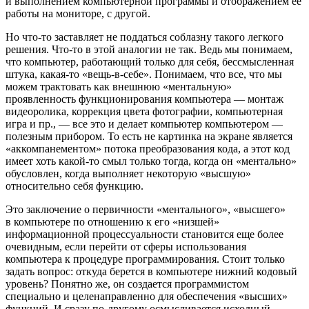
и выполнением компьютерной программы и отображением ее
работы на мониторе, с другой.
Но что-то заставляет не поддаться соблазну такого легкого
решения. Что-то в этой аналогии не так. Ведь мы понимаем,
что компьютер, работающий только для себя, бессмысленная
штука, какая-то «вещь-в-себе». Понимаем, что все, что мы
можем трактовать как внешнюю «ментальную»
проявленность функционирования компьютера — монтаж
видеоролика, коррекция цвета фотографии, компьютерная
игра и пр., — все это и делает компьютер компьютером —
полезным прибором. То есть не картинка на экране является
«аккомпанементом» потока преобразования кода, а этот код
имеет хоть какой-то смыл только тогда, когда он «ментально»
обусловлен, когда выполняет некоторую «высшую»
относительно себя функцию.
Это заключение о первичности «ментального», «высшего»
в компьютере по отношению к его «низшей»
информационной процессуальности становится еще более
очевидным, если перейти от сферы использования
компьютера к процедуре программирования. Стоит только
задать вопрос: откуда берется в компьютере нижний кодовый
уровень? Понятно же, он создается программистом
специально и целенаправленно для обеспечения «высших»
функций. И сразу по-другому осмысливается исходный