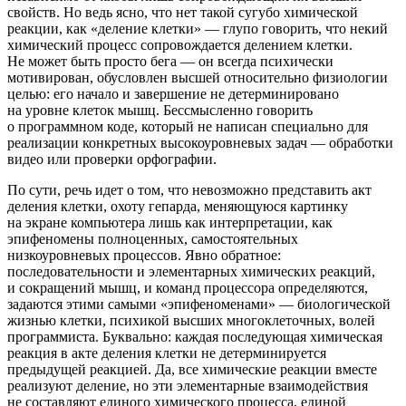
свойств
. Но ведь ясно, что нет такой сугубо химической
реакции, как «деление клетки» — глупо говорить, что некий
химический процесс сопровождается делением клетки.
Не может быть просто бега — он всегда психически
мотивирован, обусловлен высшей относительно физиологии
целью: его начало и завершение не детерминировано
на уровне клеток мышц. Бессмысленно говорить
о программном коде, который не написан специально для
реализации конкретных высокоуровневых задач — обработки
видео или проверки орфографии.
По сути, речь идет о том, что невозможно представить акт
деления клетки, охоту гепарда, меняющуюся картинку
на экране компьютера лишь как
интерпретации, как
эпифеномены полноценных, самостоятельных
низкоуровневых процессов
. Явно обратное:
последовательности и элементарных химических реакций,
и сокращений мышц, и команд процессора определяются,
задаются этими самыми «эпифеноменами» — биологической
жизнью клетки, психикой высших многоклеточных, волей
программиста. Буквально: каждая последующая химическая
реакция в акте деления клетки не детерминируется
предыдущей реакцией. Да, все химические реакции вместе
реализуют деление, но эти элементарные взаимодействия
не составляют единого химического процесса, единой