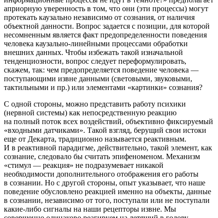
априорную уверенность в том, что они (эти процессы) могут
протекать каузально независимо от сознания, от наличия
объектной данности. Вопрос задается с позиции, для которой
несомненным является факт предопределенности поведения
человека каузально-линейными процессами обработки
внешних данных. Чтобы избежать такой изначальной
тенденциозности, вопрос следует переформулировать,
скажем, так:
чем предопределяется поведение человека —
поступающими извне данными (световыми, звуковыми,
тактильными и пр.) или элементами «картинки» сознания
?
С одной стороны, можно представить работу психики
(нервной системы) как непосредственную реакцию
на полный поток всех воздействий, объективно фиксируемый
«входными датчиками». Такой взгляд, берущий свои истоки
еще от Декарта, традиционно называется реактивным.
И в реактивной парадигме, действительно, такой элемент, как
сознание, следовало бы считать эпифеноменом. Механизм
«стимул — реакция» не подразумевает никакой
необходимости дополнительного отображения его работы
в сознании. Но с другой стороны, опыт указывает, что наше
поведение обусловлено реакцией именно на объекты, данные
в сознании, независимо от того, поступали или не поступали
какие-либо сигналы на наши рецепторы извне. Мы
совершенно одинаково реагируем на летящий в голову