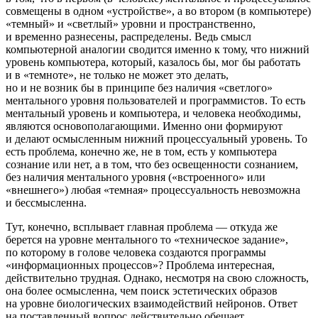
совмещены в одном «устройстве», а во втором (в компьютере)
«темный» и «светлый» уровни и пространственно,
и временно разнесены, распределены. Ведь смысл
компьютерной аналогии сводится именно к тому, что нижний
уровень компьютера, который, казалось бы, мог бы работать
и в «темноте», не только не может это делать,
но и не возник бы в принципе без наличия «светлого»
ментального уровня пользователей и программистов. То есть
ментальный уровень и компьютера, и человека необходимы,
являются основополагающими. Именно они формируют
и делают осмысленным нижний процессуальный уровень. То
есть проблема, конечно же, не в том, есть у компьютера
сознание или нет, а в том, что без освещенности сознанием,
без наличия ментального уровня («встроенного» или
«внешнего») любая «темная» процессуальность невозможна
и бессмысленна.
Тут, конечно, всплывает главная проблема — откуда же
берется на уровне ментального то «техническое задание»,
по которому в голове человека создаются программы
«информационных процессов»? Проблема интересная,
действительно трудная. Однако, несмотря на свою сложность,
она более осмысленна, чем поиск эстетических образов
на уровне биологических взаимодействий нейронов. Ответ
на поставленный вопрос действительно обещает