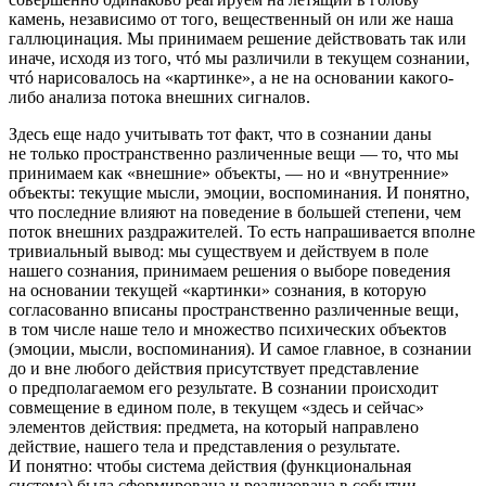
камень, независимо от того, вещественный он или же наша
галлюц
инация. Мы принимаем решение действовать так или
иначе, исходя из того, чтó мы различили в текущем сознании,
чтó нарисовалось на «картинке», а не на основании какого-
либо анализа потока внешних сигналов.
Здесь еще надо учитывать тот факт, что в сознании даны
не только пространственно различенные вещи — то, что мы
принимаем как «внешние» объекты, — но и «внутренние»
объекты: текущие мысли, эмоции, воспоминания. И понятно,
что последние влияют на поведение в большей степени, чем
поток внешних раздражителей. То есть напрашивается вполне
тривиальный вывод: мы существуем и действуем в поле
нашего сознания, принимаем решения о выборе поведения
на основании текущей «картинки» сознания, в которую
согласованно вписаны пространственно различенные вещи,
в том числе наше тело и множество психических объектов
(эмоции, мысли, воспоминания). И самое главное, в сознании
до и вне любого действия присутствует представление
о предполагаемом его результате. В сознании происходит
совмещение в едином поле, в текущем «здесь и сейчас»
элементов действия: предмета, на который направлено
действие, нашего тела и представления о результате.
И понятно: чтобы система действия (функциональная
система) была сформирована и реализована в событии-