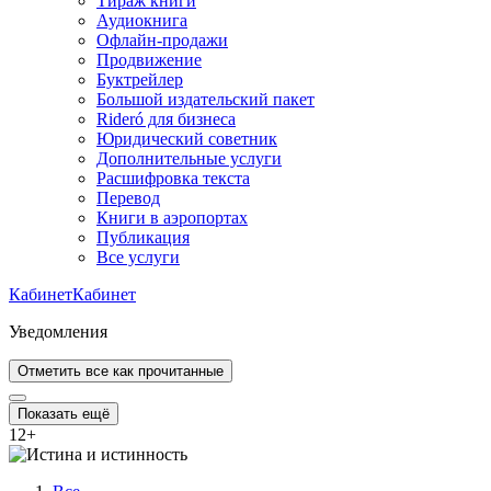
Тираж книги
Аудиокнига
Офлайн-продажи
Продвижение
Буктрейлер
Большой издательский пакет
Rideró для бизнеса
Юридический советник
Дополнительные услуги
Расшифровка текста
Перевод
Книги в аэропортах
Публикация
Все услуги
Кабинет
Кабинет
Уведомления
Отметить все как прочитанные
Показать ещё
12
+