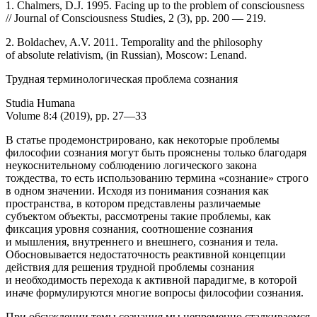
1. Chalmers, D.J. 1995. Facing up to the problem of consciousness
// Journal of Consciousness Studies, 2 (3), pp. 200 — 219.
2. Boldachev, A.V. 2011. Temporality and the philosophy
of absolute relativism, (in Russian), Moscow: Lenand.
Трудная терминологическая проблема сознания
Studia Humana
Volume 8:4 (2019), pp. 27—33
В статье продемонстрировано, как некоторые проблемы
философии сознания могут быть прояснены только благодаря
неукоснительному соблюдению логического закона
тождества, то есть использованию термина «сознание» строго
в одном значении. Исходя из понимания сознания как
пространства, в котором представлены различаемые
субъектом объекты, рассмотрены такие проблемы, как
фиксация уровня сознания, соотношение сознания
и мышления, внутреннего и внешнего, сознания и тела.
Обосновывается недостаточность реактивной концепции
действия для решения трудной проблемы сознания
и необходимость перехода к активной парадигме, в которой
иначе формулируются многие вопросы философии сознания.
При обсуждении темы сознания мы непременно сталкиваемся