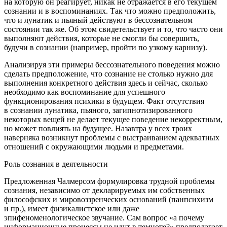
на которую он реагирует, никак не отражается в его текущем
сознании и в воспоминаниях. Так что можно предположить,
что и лунатик и пьяный действуют в бессознательном
состоянии так же. Об этом свидетельствует и то, что часто они
выполняют действия, которые не смогли бы совершить,
будучи в сознании (например, пройти по узкому карнизу).
Анализируя эти примеры бессознательного поведения можно
сделать предположение, что сознание не столько нужно для
выполнения конкретного действия здесь и сейчас, сколько
необходимо как воспоминание для успешного
функционирования психики в будущем. Факт отсутствия
в сознании лунатика, пьяного, загипнотизированного
некоторых вещей не делает текущее поведение некорректным,
но может повлиять на будущее. Назавтра у всех троих
наверняка возникнут проблемы с выстраиванием адекватных
отношений с окружающими людьми и предметами.
Роль сознания в деятельности
Предложенная Чалмерсом формулировка трудной проблемы
сознания, независимо от декларируемых им собственных
философских и мировоззренческих оснований (панпсихизм
и пр.), имеет физикалистское или даже
эпифеноменологическое звучание. Сам вопрос «а почему
информационные процессы не идут в темноте?» предполагает