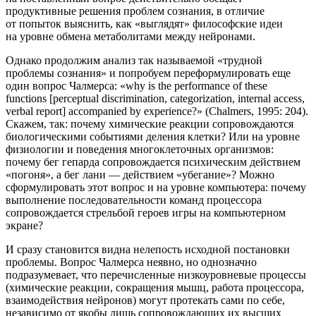
продуктивные решения проблем сознания, в отличие
от попыток выяснить, как «выглядят» философские идеи
на уровне обмена метаболитами между нейронами.
Однако продолжим анализ так называемой «трудной
проблемы сознания» и попробуем переформулировать еще
один вопрос Чалмерса: «why is the performance of these
functions [perceptual discrimination, categorization, internal access,
verbal report] accompanied by experience?» (Chalmers, 1995: 204).
Скажем, так: почему химические реакции сопровождаются
биологическими событиями деления клетки? Или на уровне
физиологии и поведения многоклеточных организмов:
почему бег гепарда сопровождается психическим действием
«погоня», а бег лани — действием «убегание»? Можно
сформулировать этот вопрос и на уровне компьютера: почему
выполнение последовательности команд процессора
сопровождается стрельбой героев игры на компьютерном
экране?
И сразу становится видна нелепость исходной постановки
проблемы. Вопрос Чалмерса неявно, но однозначно
подразумевает, что перечисленные низкоуровневые процессы
(химические реакции, сокращения мышц, работа процессора,
взаимодействия нейронов)
могут протекать сами по себе,
независимо от якобы лишь сопровождающих их высших