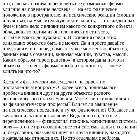
что, если мы начнем перечислять все возможные формы
влияния на поведение человека — на его физическое
положение в пространстве, на психические реакции (эмоции
и чувства), на мыслительную деятельность, — то каждый раз
будем иметь дело с влиянием какого-то конкретного объекта,
обладающего одним из онтологических статусов,
от физического до духовного. И сознания среди этих
влияющих объектов быть не может. Да и просто давайте
представим: вот перед нами текущее множество объектов,
данных нам в сознании, включая эмоции, чувства, мысли.
Каким образом «пространство», в котором даны нам эти
объекты — то есть форма/способ их данности, — может
влиять на что-то?
Здесь мы фактически имеем дело с некорректно
поставленным вопросом. Скорее всего, поднималась
проблема влияния друг на друга объектов разного
онтологического статуса/уровня. Может ли психика влиять
на физиологические процессы? Влияет ли мышление
на психическое поведение и ту же физиологию? Обладает ли
каузальной активностью воля? Ведь понятно, что все
перечисленное — физиология, психика, когнитивная система,
воля — это не про сознание; все эти системы даны в сознании
и, безусловно, оказывают друг на друга влияние, находятся
в каузальных отношениях. Но это отдельная проблема.