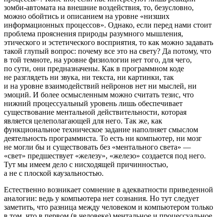
зомби-автомата на внешние воздействия, то, безусловно,
можно обойтись и описанием на уровне «низших
информационных процессов». Однако, если перед нами стоит
проблема прояснения природы разумного мышления,
этического и эстетического восприятия, то как можно задавать
такой глупый вопрос: почему все это на свету? Да потому, что
в той темноте, на уровне физиологии нет того, для чего,
по сути, они предназначены. Как в программном коде
не разглядеть ни звука, ни текста, ни картинки, так
и на уровне взаимодействий нейронов нет ни мыслей, ни
эмоций. И более осмысленным можно считать тезис, что
нижний процессуальный уровень лишь обеспечивает
существование ментальной действительности, которая
является целеполагающей для него. Так же, как
функциональное техническое задание наполняет смыслом
деятельность программиста. То есть ни компьютер, ни мозг
не могли бы и существовать без «ментального света» —
«свет» предшествует «железу», «железо» создается под него.
Тут мы имеем дело с нисходящей причинностью,
а не с плоской каузальностью.
Естественно возникает сомнение в адекватности приведенной
аналогии: ведь у компьютера нет сознания. Но тут следует
заметить, что разница между человеком и компьютером только
в том, что в первом (в человеке) ментальное и процессуальное