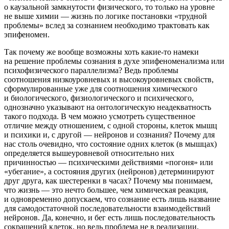
о каузальной замкнутости физического, то только на уровне
не выше химии — жизнь по логике постановки «трудной
проблемы» вслед за сознанием необходимо трактовать как
эпифеномен.
Так почему же вообще возможны хоть какие-то намеки
на решение проблемы сознания в духе эпифеноменализма или
психофизического параллелизма? Ведь проблемы
соотношения низкоуровневых и высокоуровневых свойств,
сформулированные уже для соотношения химического
и биологического, физиологического и психического,
однозначно указывают на онтологическую неадекватность
такого подхода. В чем можно усмотреть существенное
отличие между отношением, с одной стороны, клеток мышц
и психики и, с другой — нейронов и сознания? Почему для
нас столь очевидно, что состояние одних клеток (в мышцах)
определяется вышеуровневой относительно них
причинностью — психическими действиями «погоня» или
«убегание», а состояния других (нейронов) детерминируют
друг друга, как шестеренки в часах? Почему мы понимаем,
что жизнь — это нечто большее, чем химическая реакция,
и одновременно допускаем, что сознание есть лишь название
для самодостаточной последовательности взаимодействий
нейронов. Да, конечно, и бег есть лишь последовательность
сокращений клеток, но ведь
проблема не в реализации,