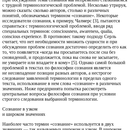
с трудной
терминологической
проблемой. Несколько утрируя,
можно сказать: сколько авторов, столько и различных
понятий, обозначаемых термином «сознание». Некоторые
исследователи сознания, к примеру, Чалмерс [3], пытаются
справиться с терминологической проблемой, вводя ряд
специальных терминов: consciousness, awareness, qualia,
conscious experience. В противовес такому подходу Серль
считает, что нет необходимости множить сущности и при
обсуждении проблем сознания достаточно определить его как
то, что появляется «когда вы просыпаетесь после сна без
сновидений, и продолжается, пока вы снова не засыпаете,
не умираете или впадаете в кому» [5]. Однако самой большой
проблемой в текстах по философии сознания является
не несовпадение позиции разных авторов, а нестрогое
следование заявленной терминологии в пределах одного
текста, использование в нем слова «сознание» в различных
значениях. Ниже предпринята попытка рассмотреть
центральные вопросы философии сознания при условии
строгого следования выбранной терминологии.
Сознание в узком
и широком значениях
Наиболее часто термин «сознание» используется в двух
значениях — так называемых широком и узком. В широком