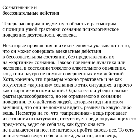
Сознательные и
бессознательные действия
Теперь расширим предметную область и рассмотрим
с позиции узкой трактовки сознания психологическое
поведение, деятельность человека.
Некоторые проявления психики человека указывают на то,
что он может совершать адекватные действия
в бессознательном состоянии, без представления их
на «картинке» сознания. Таково поведение лунатика или
человека, в состоянии тяжелого
алкогол
ьного опьянения,
когда они наутро не помнят совершенных ими действий.
Хотя, конечно, эти примеры можно трактовать и не как
отсутствие «картинки» сознания в этих ситуациях, а просто
как стирание воспоминаний. Однако есть и убедительные
факты целесообразного, но не отражаемого в сознании
поведения. Это действия людей, которым под гипнозом
внушили, что они не должны видеть, различать какую-либо
вещь. Несмотря на то, что «запрещенная» вещь пропадает
из сознания испытуемого, отсутствует среди окружающих его
предметов, ведет он себя так, как будто она есть —
не натыкается на нее, не пытается пройти сквозь нее. То есть
испытуемый ведет себя вполне адекватно, хотя вещь,