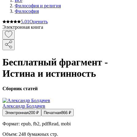
Все
Философия и религия
Философия
5.0
1
Оценить
Электронная книга
Бесплатный фрагмент -
Истина и истинность
Сборник статей
Александр Болдачев
Электронная
200
₽
Печатная
866
₽
Формат:
epub, fb2, pdfRead, mobi
Объем:
248
бумажных стр.