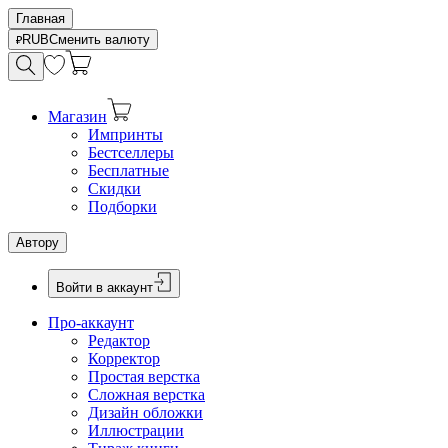
Главная
RUB
Сменить валюту
Магазин
Импринты
Бестселлеры
Бесплатные
Скидки
Подборки
Автору
Войти в аккаунт
Про-аккаунт
Редактор
Корректор
Простая верстка
Сложная верстка
Дизайн обложки
Иллюстрации