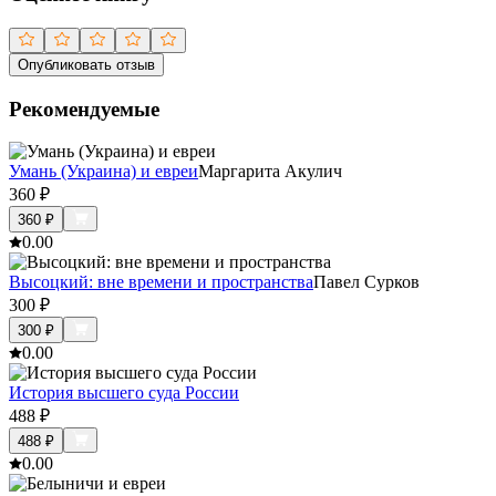
Опубликовать отзыв
Рекомендуемые
Умань (Украина) и евреи
Маргарита Акулич
360
₽
360
₽
0.0
0
Высоцкий: вне времени и пространства
Павел Сурков
300
₽
300
₽
0.0
0
История высшего суда России
488
₽
488
₽
0.0
0