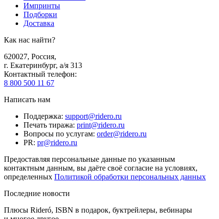
Импринты
Подборки
Доставка
Как нас найти?
620027
,
Россия
,
г. Екатеринбург, а/я 313
Контактный телефон
:
8 800 500 11 67
Написать нам
Поддержка
:
support@ridero.ru
Печать тиража
:
print@ridero.ru
Вопросы по услугам
:
order@ridero.ru
PR
:
pr@ridero.ru
Предоставляя персональные данные по указанным
контактным данным, вы даёте своё согласие на условиях,
определенных
Политикой обработки персональных данных
Последние новости
Плюсы Rideró, ISBN в подарок, буктрейлеры, вебинары
и многое другое