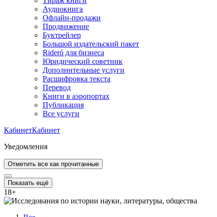
Тираж книги
Аудиокнига
Офлайн-продажи
Продвижение
Буктрейлер
Большой издательский пакет
Rideró для бизнеса
Юридический советник
Дополнительные услуги
Расшифровка текста
Перевод
Книги в аэропортах
Публикация
Все услуги
Кабинет
Кабинет
Уведомления
Отметить все как прочитанные
Показать ещё
18
+