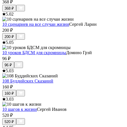
368
₽
368
₽
5.0
2
10 сценариев на все случаи жизни
Сергей Ларин
200
₽
200
₽
5.0
5
10 уроков БДСМ для скромницы
Домино Грэй
96
₽
96
₽
5.0
3
108 Буддийских Сказаний
160
₽
160
₽
3.0
3
10 шагов к жизни
Сергей Иванов
520
₽
520
₽