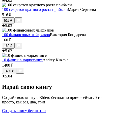
4.0
5
100 секретов кратного роста прибыли
Мария Сергеева
516
₽
516
₽
5.0
3
100 финансовых лайфхаков
Виктория Бондарева
160
₽
160
₽
5.0
2
10 фишек в маркетинге
Andrey Kuzmin
1400
₽
1400
₽
5.0
4
Издай свою книгу
Создай свою книгу с Rideró бесплатно прямо сейчас. Это
просто, как раз, два, три!
Создать книгу бесплатно