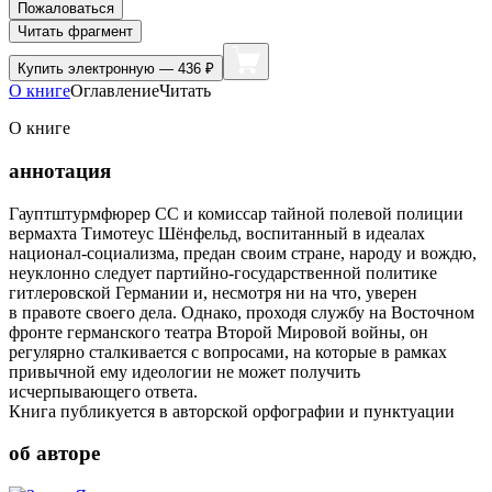
Пожаловаться
Читать фрагмент
Купить
электронную — 436 ₽
О книге
Оглавление
Читать
О книге
аннотация
Гауптштурмфюрер СС и комиссар тайной полевой полиции
вермахта Тимотеус Шёнфельд, воспитанный в идеалах
национал-социализма, предан своим стране, народу и вождю,
неуклонно следует партийно-государственной политике
гитлеровской Германии и, несмотря ни на что, уверен
в правоте своего дела. Однако, проходя службу на Восточном
фронте германского театра Второй Мировой войны, он
регулярно сталкивается с вопросами, на которые в рамках
привычной ему идеологии не может получить
исчерпывающего ответа.
Книга публикуется в авторской орфографии и пунктуации
об авторе