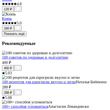
4.8
120
₽
Князь
5.0
160
₽
Показать ещё
Рекомендуемые
100 советов по здоровью и долголетию
400
₽
400
₽
5.0
3
100 рецептов для аэрогриля: вкусно и легко
Наталья Бибекина
288
₽
288
₽
5.0
8
100+ способов успокоиться
Анастасия Левандовски