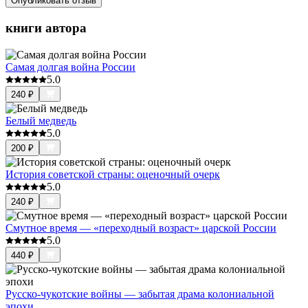
Опубликовать отзыв
книги автора
Самая долгая война России
5.0
240
₽
Белый медведь
5.0
200
₽
История советской страны: оценочный очерк
5.0
240
₽
Смутное время — «переходный возраст» царской России
5.0
440
₽
Русско-чукотские войны — забытая драма колониальной
эпохи