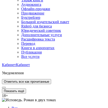
Тираж книги
Аудиокнига
Офлайн-продажи
Продвижение
Буктрейлер
Большой издательский пакет
Rideró для бизнеса
Юридический советник
Дополнительные услуги
Расшифровка текста
Перевод
Книги в аэропортах
Публикация
Все услуги
Кабинет
Кабинет
Уведомления
Отметить все как прочитанные
Показать ещё
18
+