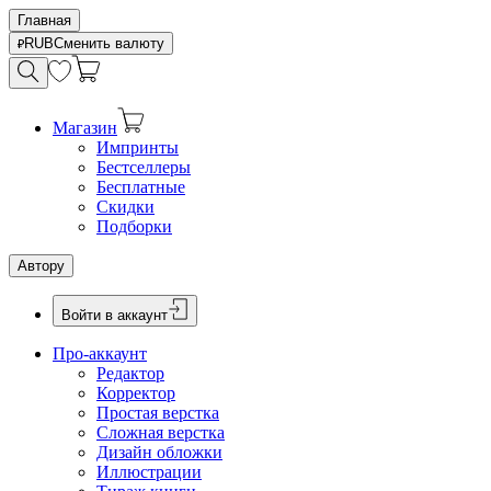
Главная
RUB
Сменить валюту
Магазин
Импринты
Бестселлеры
Бесплатные
Скидки
Подборки
Автору
Войти в аккаунт
Про-аккаунт
Редактор
Корректор
Простая верстка
Сложная верстка
Дизайн обложки
Иллюстрации