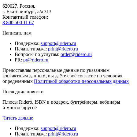
620027
,
Россия
,
г. Екатеринбург, а/я 313
Контактный телефон
:
8 800 500 11 67
Написать нам
Поддержка
:
support@ridero.ru
Печать тиража
:
print@ridero.ru
Вопросы по услугам
:
order@ridero.ru
PR
:
pr@ridero.ru
Предоставляя персональные данные по указанным
контактным данным, вы даёте своё согласие на условиях,
определенных
Политикой обработки персональных данных
Последние новости
Плюсы Rideró, ISBN в подарок, буктрейлеры, вебинары
и многое другое
Читать дальше
Поддержка
:
support@ridero.ru
Печать тиража
:
print@ridero.ru