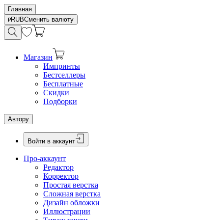
Главная
RUB
Сменить валюту
Магазин
Импринты
Бестселлеры
Бесплатные
Скидки
Подборки
Автору
Войти в аккаунт
Про-аккаунт
Редактор
Корректор
Простая верстка
Сложная верстка
Дизайн обложки
Иллюстрации