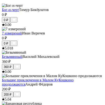
Бог-н-черт
Тимур Бикбулатов
0
₽
0
₽
0.0
0
7 измерений
Иван Веричев
0
₽
0
₽
5.0
18
Безымянный
Василий Михалевский
360
₽
360
₽
0.0
0
Большие приключения в Малом КуКошкино
продолжаются
Андрей Фёдоров
200
₽
200
₽
5.0
4