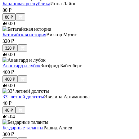
Банановая республика
Инна Лайон
80
₽
80
₽
0.0
0
Батагайская история
Виктор Музис
320
₽
320
₽
0.0
0
Авангард и лубок
Зигфрид Бабенберг
400
₽
400
₽
0.0
0
33° летней долготы
Эвелина Артамонова
40
₽
40
₽
5.0
4
Бездарные таланты
Рашид Алиев
300
₽