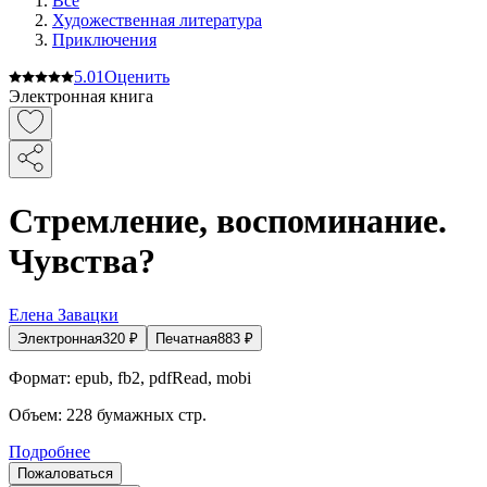
Все
Художественная литература
Приключения
5.0
1
Оценить
Электронная книга
Стремление, воспоминание.
Чувства?
Елена Завацки
Электронная
320
₽
Печатная
883
₽
Формат:
epub, fb2, pdfRead, mobi
Объем:
228
бумажных стр.
Подробнее
Пожаловаться