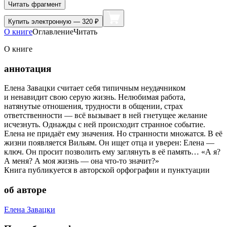
Читать фрагмент
Купить
электронную — 320 ₽
О книге
Оглавление
Читать
О книге
аннотация
Елена Завацки считает себя типичным неудачником
и ненавидит свою серую жизнь. Нелюбимая работа,
натянутые отношения, трудности в общении, страх
ответственности — всё вызывает в ней гнетущее желание
исчезнуть. Однажды с ней происходит странное событие.
Елена не придаёт ему значения. Но странности множатся. В её
жизни появляется Вильям. Он ищет отца и уверен: Елена —
ключ. Он просит позволить ему заглянуть в её память… «А я?
А меня? А моя жизнь — она что-то значит?»
Книга публикуется в авторской орфографии и пунктуации
об авторе
Елена Завацки