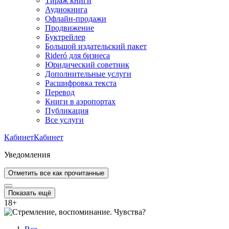
Тираж книги
Аудиокнига
Офлайн-продажи
Продвижение
Буктрейлер
Большой издательский пакет
Rideró для бизнеса
Юридический советник
Дополнительные услуги
Расшифровка текста
Перевод
Книги в аэропортах
Публикация
Все услуги
Кабинет
Кабинет
Уведомления
Отметить все как прочитанные
Показать ещё
18
+