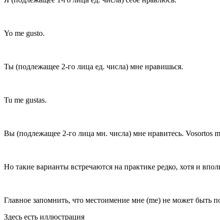
Yo
me gust
o
.
Ты (подлежащее 2-го лица ед. числа) мне нрави
шься
.
Tu
me gust
as
.
Вы (подлежащее 2-го лица мн. числа) мне нравитесь. Vosortos me
Но такие варианты встречаются на практике редко, хотя и впо
Главное запомнить, что местоимение
мне (me)
не может быть п
Здесь есть иллюстрация