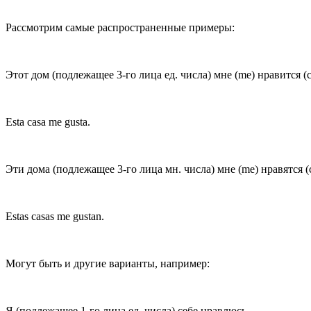
Рассмотрим самые распространенные примеры:
Этот
дом
(подлежащее 3-го лица ед. числа) мне (me) нрав
ится
(
Esta
casa
me gust
a
.
Эти
дома
(подлежащее 3-го лица мн. числа) мне (me) нрав
ятся
(
Estas
casas
me gust
an
.
Могут быть и другие варианты, например:
Я (подлежащее 1-го лица ед. числа) себе нрав
люсь
.