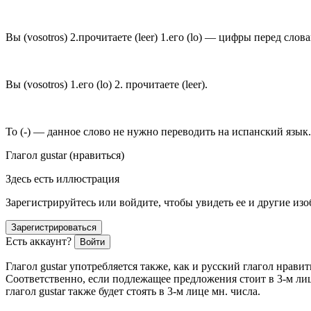
Вы
(vosotros) 2.
прочитаете
(leer) 1.
его
(lo) — цифры перед слова
Вы
(vosotros) 1.
его
(lo) 2.
прочитаете
(leer).
То
(-) — данное слово не нужно переводить на испанский язык.
Глагол gustar (нравиться)
Здесь есть иллюстрация
Зарегистрируйтесь или войдите, чтобы увидеть ее и другие из
Зарегистрироваться
Есть аккаунт?
Войти
Глагол
gustar
употребляется также, как и русский глагол
нравит
Соответственно, если подлежащее предложения стоит в 3-м лиц
глагол
gustar
также будет стоять в 3-м лице мн. числа.