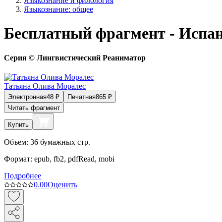
Языкознание и филология
Языкознание: общее
Бесплатный фрагмент - Испанск
Серия © Лингвистический Реаниматор
Татьяна Олива Моралес
Электронная
48
₽
Печатная
865
₽
Читать фрагмент
Купить
Объем:
36
бумажных стр.
Формат:
epub, fb2, pdfRead, mobi
Подробнее
0.0
0
Оценить