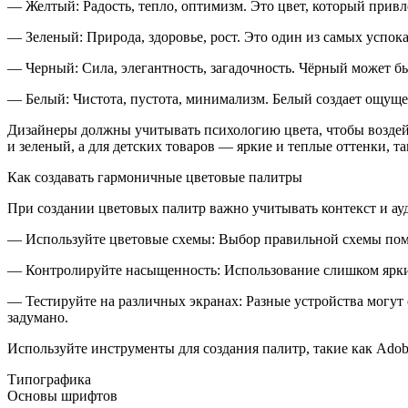
—
Желтый
: Радость, тепло, оптимизм. Это цвет, который при
—
Зеленый
: Природа, здоровье, рост. Это один из самых успо
—
Черный
: Сила, элегантность, загадочность. Чёрный может б
—
Белый
: Чистота, пустота, минимализм. Белый создает ощуще
Дизайнеры должны учитывать психологию цвета, чтобы воздей
и зеленый, а для детских товаров — яркие и теплые оттенки, т
Как создавать гармоничные цветовые палитры
При создании цветовых палитр важно учитывать контекст и ау
—
Используйте цветовые схемы
: Выбор правильной схемы пом
—
Контролируйте насыщенность
: Использование слишком ярк
—
Тестируйте на различных экранах
: Разные устройства могут
задумано.
Используйте инструменты для создания палитр, такие как
Adob
Типографика
Основы шрифтов