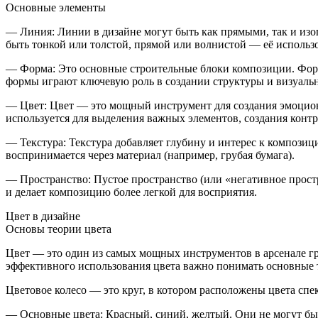
Основные элементы
—
Линия
: Линии в дизайне могут быть как прямыми, так и из
быть тонкой или толстой, прямой или волнистой — её использо
—
Форма
: Это основные строительные блоки композиции. Форм
формы играют ключевую роль в создании структуры и визуальн
—
Цвет
: Цвет — это мощный инструмент для создания эмоциона
используется для выделения важных элементов, создания контр
—
Текстура
: Текстура добавляет глубину и интерес к композиц
воспринимается через материал (например, грубая бумага).
—
Пространство
: Пустое пространство (или «негативное прос
и делает композицию более легкой для восприятия.
Цвет в дизайне
Основы теории цвета
Цвет — это один из самых мощных инструментов в арсенале гр
эффективного использования цвета важно понимать основные т
Цветовое колесо
— это круг, в котором расположены цвета спе
—
Основные цвета
: Красный, синий, желтый. Они не могут б