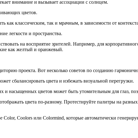
влекает внимание и вызывает ассоциации с солнцем.
каивающих цветов.
ыть как классическим, так и мрачным, в зависимости от контекста
ние легкости и пространства.
ствовать на восприятие зрителей. Например, для корпоративн
акие как желтый и оранжевый.
диторию проекта. Вот несколько советов по созданию гармоничн
ожет сбалансировать цвета и избежать визуальной перегрузки.
их и насыщенных цветов может быть утомительным для глаз, по
 отображать цвета по-разному. Протестируйте палитры на разных 
e Color
,
Coolors
или
Colormind
, которые автоматически генерир