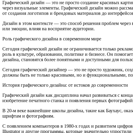
Графический дизайн — это не просто создание красивых карти
через визуальные элементы. Графический дизайн можно рассма
от создания логотипов и брендовых материалов до интерфейс
Дизайн в этом контексте — это способ решения проблем через
или эмоции, влияя на восприятие аудитории.
Роль графического дизайна в современном мире
Сегодня графический дизайн не ограничивается только рекла
роль в культуре, образовании, политике и бизнесе. Он помога
дизайна, становятся более понятными и доступными для пользо
Сегодня графический дизайнер — это не просто художник, соз
должны быть не только красивыми, но и функциональными, п
История графического дизайна: от истоков до современности
Графический дизайн как дисциплина начал развиваться с конц
изобретение печатного станка и появления первых фотографий
В 20-м веке важнейшие школы дизайна, такие как Баухаус, ока
шрифтам и фотографиям.
С появлением компьютеров в 1980-х годах и развитием цифров
Illustrator и другие программы, которые значительно упростили