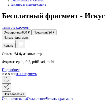
Экономика и бизнес
Бизнес и менеджмент
Бесплатный фрагмент - Искусс
Тимур Бахромов
Электронная
600
₽
Печатная
724
₽
Читать фрагмент
Купить
Объем:
54
бумажных стр.
Формат:
epub, fb2, pdfRead, mobi
Подробнее
0.0
0
Оценить
Пожаловаться
О книге
отзывы
Оглавление
Читать фрагмент