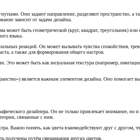
огнутыми. Они задают направление, разделяют пространство, а 
вание зависит от задачи дизайна.
а может быть геометрической (круг, квадрат, треугольник) или
ого языка.
льных реакций. Он может вызывать чувства спокойствия, тревог
аста, а также для формирования общего настроя.
ии. Это может быть как визуальная текстура (например, имитация
транство») является важным элементом дизайна. Оно помогает 
афического дизайнера. Он не только привлекает внимание, но и
еории, связанные с ним.
ктра. Важно понять, как цвета взаимодействуют друг с другом, 
ыть получены путём смешивания других цветов.