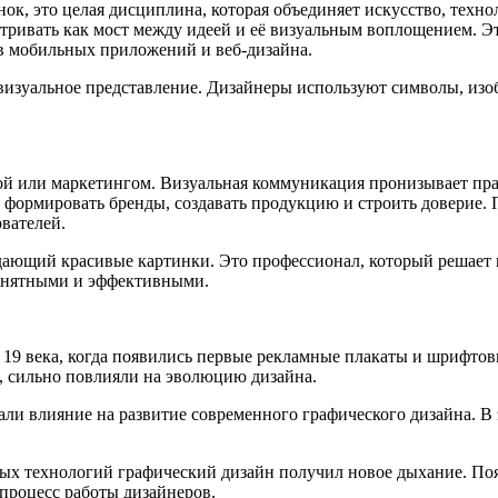
нок, это целая дисциплина, которая объединяет искусство, тех
тривать как мост между идеей и её визуальным воплощением. Э
ов мобильных приложений и веб-дизайна.
 визуальное представление. Дизайнеры используют символы, из
мой или маркетингом. Визуальная коммуникация пронизывает пр
ет формировать бренды, создавать продукцию и строить доверие
вателей.
дающий красивые картинки. Это профессионал, который решает 
онятными и эффективными.
а 19 века, когда появились первые рекламные плакаты и шрифто
, сильно повлияли на эволюцию дизайна.
зали влияние на развитие современного графического дизайна. В
ых технологий графический дизайн получил новое дыхание. Поя
 процесс работы дизайнеров.