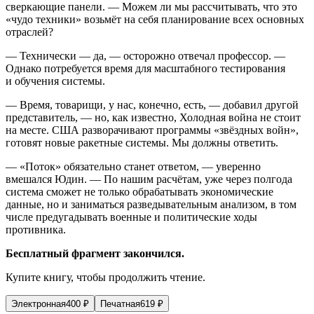
сверкающие панели. — Можем ли мы рассчитывать, что это
«чудо техники» возьмёт на себя планирование всех основных
отраслей?
— Технически — да, — осторожно отвечал профессор. —
Однако потребуется время для масштабного тестирования
и обучения системы.
— Время, товарищи, у нас, конечно, есть, — добавил другой
представитель, — но, как известно, Холодная война не стоит
на месте. США разворачивают программы «звёздных войн»,
готовят новые ракетные системы. Мы должны ответить.
— «Поток» обязательно станет ответом, — уверенно
вмешался Юдин. — По нашим расчётам, уже через полгода
система сможет не только обрабатывать экономические
данные, но и заниматься разведывательным анализом, в том
числе предугадывать военные и политические ходы
противника.
Бесплатный фрагмент закончился.
Купите книгу, чтобы продолжить чтение.
Электронная
400
₽
Печатная
619
₽