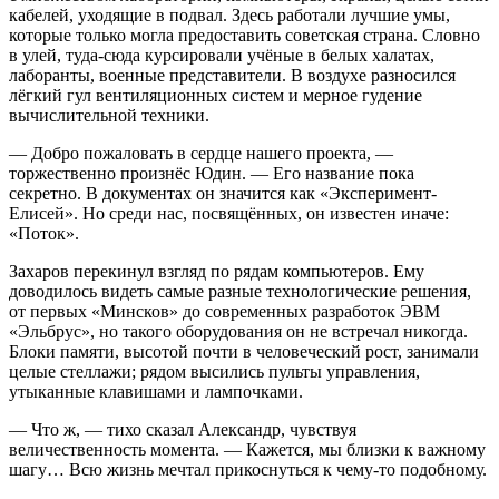
кабелей, уходящие в подвал. Здесь работали лучшие умы,
которые только могла предоставить советская страна. Словно
в улей, туда-сюда курсировали учёные в белых халатах,
лаборанты, военные представители. В воздухе разносился
лёгкий гул вентиляционных систем и мерное гудение
вычислительной техники.
— Добро пожаловать в сердце нашего проекта, —
торжественно произнёс Юдин. — Его название пока
секретно. В документах он значится как «Эксперимент-
Елисей». Но среди нас, посвящённых, он известен иначе:
«Поток».
Захаров перекинул взгляд по рядам компьютеров. Ему
доводилось видеть самые разные технологические решения,
от первых «Минсков» до современных разработок ЭВМ
«Эльбрус», но такого оборудования он не встречал никогда.
Блоки памяти, высотой почти в человеческий рост, занимали
целые стеллажи; рядом высились пульты управления,
утыканные клавишами и лампочками.
— Что ж, — тихо сказал Александр, чувствуя
величественность момента. — Кажется, мы близки к важному
шагу… Всю жизнь мечтал прикоснуться к чему-то подобному.