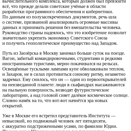
вычислительного комплекса, который должен был превзойти
всё, что прежде делали советские учёные в области
разработки программного обеспечения и кибернетики.
По данным из полузасекреченных документов, речь шла
о системе, призванной анализировать огромные массивы
данных и принимать решения без вмешательства человека.
Руководство страны надеялось, что это изобретение позволит
значительно укрепить экономику Советского Союза
и получить геополитическое преимущество над Западом.
Путь из Заозёрска в Москву занимал больше суток на поезде.
Вагон, забитый командировочными, студентами и редкими
иностранными туристами, мерно покачивался на рельсах.
Освещённые тусклыми лампами купе обволакивали теплом,
и Захаров, не в силах противиться сонному ритму, незаметно
задремал. Ему снилось, что он — один из первооткрывателей
на неизведанной планете: люди в скафандрах высаживаются
на пыльную поверхность, возводят футуристические
лаборатории, а над головой сияет далёкое космическое солнце.
Словно намёк на то, что вот-вот начнётся эра новых
открытий.
Уже в Москве его встретил представитель Института —
невысокий, но подвижный человек лет пятидесяти,
с аккуратно подстриженными усами, по фамилии Юдин.