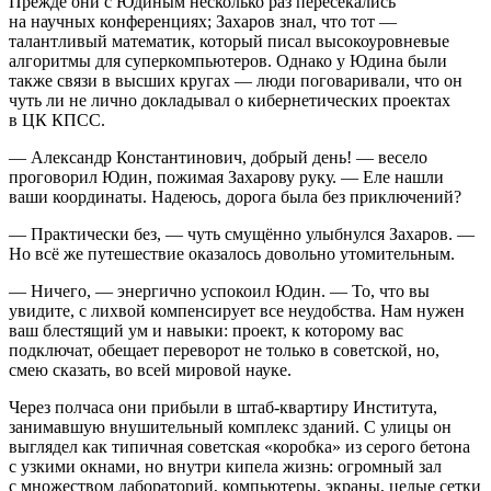
Прежде они с Юдиным несколько раз пересекались
на научных конференциях; Захаров знал, что тот —
талантливый математик, который писал высокоуровневые
алгоритмы для суперкомпьютеров. Однако у Юдина были
также связи в высших кругах — люди поговаривали, что он
чуть ли не лично докладывал о кибернетических проектах
в ЦК КПСС.
— Александр Константинович, добрый день! — весело
проговорил Юдин, пожимая Захарову руку. — Еле нашли
ваши координаты. Надеюсь, дорога была без приключений?
— Практически без, — чуть смущённо улыбнулся Захаров. —
Но всё же путешествие оказалось довольно утомительным.
— Ничего, — энергично успокоил Юдин. — То, что вы
увидите, с лихвой компенсирует все неудобства. Нам нужен
ваш блестящий ум и навыки: проект, к которому вас
подключат, обещает переворот не только в советской, но,
смею сказать, во всей мировой науке.
Через полчаса они прибыли в штаб-квартиру Института,
занимавшую внушительный комплекс зданий. С улицы он
выглядел как типичная советская «коробка» из серого бетона
с узкими окнами, но внутри кипела жизнь: огромный зал
с множеством лабораторий, компьютеры, экраны, целые сетки