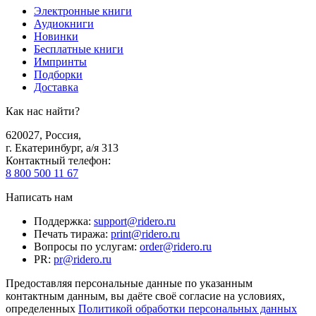
Электронные книги
Аудиокниги
Новинки
Бесплатные книги
Импринты
Подборки
Доставка
Как нас найти?
620027
,
Россия
,
г. Екатеринбург, а/я 313
Контактный телефон
:
8 800 500 11 67
Написать нам
Поддержка
:
support@ridero.ru
Печать тиража
:
print@ridero.ru
Вопросы по услугам
:
order@ridero.ru
PR
:
pr@ridero.ru
Предоставляя персональные данные по указанным
контактным данным, вы даёте своё согласие на условиях,
определенных
Политикой обработки персональных данных