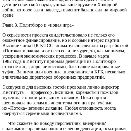
детище советской науки, уникальное оружие в Холодной
войне, которое раз и навсегда изменит баланс сил на мировой
арене.
Глава 3. Политбюро и «новая игра»
О серьёзности проекта свидетельствовало не только его
бюджетное финансирование, но и особый интерес партии.
Высшие чины ЦК КПСС внимательно следили за разработкой
«Потока» и ожидали от него если не чудес, то, как минимум,
ускорения экономических процессов. В начале марта
1982 года в Институт прибыла делегация из Политбюро —
строгие лица, дорогие костюмы, блестящие лакированные
туфли. За ними шли военные, представители КГБ, несколько
влиятельных директоров оборонных предприятий.
Экскурсию для высоких гостей проводил лично директор
Института — профессор Лисичкин, коренастый пожилой
мужчина с проницательным взглядом. Пока партия
шествовала по залам вычислительного центра, учёные
из «Потока» затаили дыхание. Любая оплошность могла
обернуться серьёзными последствиями.
— Что скажете по поводу перспективы внедрения? —
с нажимом спрашивал один из членов делегации, осматривая