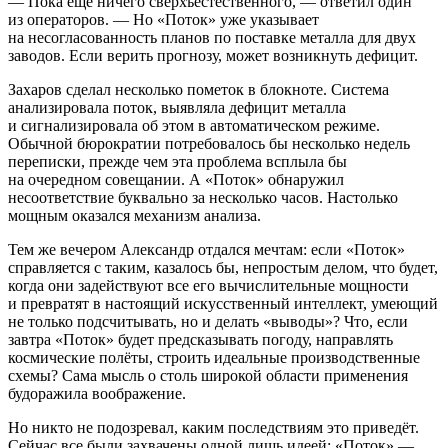
— Пока ещё ничего сверхъестественного, — ответил один
из операторов. — Но «Поток» уже указывает
на несогласованность планов по поставке металла для двух
заводов. Если верить прогнозу, может возникнуть дефицит.
Захаров сделал несколько пометок в блокноте. Система
анализировала поток, выявляла дефицит металла
и сигнализировала об этом в автоматическом режиме.
Обычной бюрократии потребовалось бы несколько недель
переписки, прежде чем эта проблема всплыла бы
на очередном совещании. А «Поток» обнаружил
несоответствие буквально за несколько часов. Настолько
мощным оказался механизм анализа.
Тем же вечером Александр отдался мечтам: если «Поток»
справляется с таким, казалось бы, непростым делом, что будет,
когда они задействуют все его вычислительные мощности
и превратят в настоящий искусственный интеллект, умеющий
не только подсчитывать, но и делать «выводы»? Что, если
завтра «Поток» будет предсказывать погоду, направлять
космические полёты, строить идеальные производственные
схемы? Сама мысль о столь широкой области применения
будоражила воображение.
Но никто не подозревал, каким последствиям это приведёт.
Сейчас все были захвачены одной лишь идеей: «Поток» —