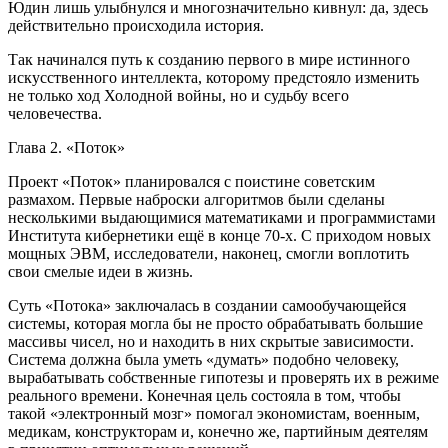
Юдин лишь улыбнулся и многозначительно кивнул: да, здесь
действительно происходила история.
Так начинался путь к созданию первого в мире истинного
искусственного интеллекта, которому предстояло изменить
не только ход Холодной войны, но и судьбу всего
человечества.
Глава 2. «Поток»
Проект «Поток» планировался с поистине советским
размахом. Первые наброски алгоритмов были сделаны
несколькими выдающимися математиками и программистами
Института кибернетики ещё в конце 70-х. С приходом новых
мощных ЭВМ, исследователи, наконец, смогли воплотить
свои смелые идеи в жизнь.
Суть «Потока» заключалась в создании самообучающейся
системы, которая могла бы не просто обрабатывать большие
массивы чисел, но и находить в них скрытые зависимости.
Система должна была уметь «думать» подобно человеку,
вырабатывать собственные гипотезы и проверять их в режиме
реального времени. Конечная цель состояла в том, чтобы
такой «электронный мозг» помогал экономистам, военным,
медикам, конструкторам и, конечно же, партийным деятелям