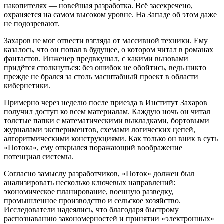
накопителях — новейшая разработка. Всё засекречено,
охраняется на самом высоком уровне. На Западе об этом даже
не подозревают.
Захаров не мог отвести взгляда от массивной техники. Ему
казалось, что он попал в будущее, о котором читал в романах
фантастов. Инженер предвкушал, с какими вызовами
придётся столкнуться: без ошибок не обойтись, ведь никто
прежде не брался за столь масштабный проект в области
кибернетики.
Примерно через неделю после приезда в Институт Захаров
получил доступ ко всем материалам. Каждую ночь он читал
толстые папки с математическими выкладками, бортовыми
журналами экспериментов, схемами логических цепей,
алгоритмическими конструкциями. Как только он вник в суть
«Потока», ему открылся поражающий воображение
потенциал системы.
Согласно замыслу разработчиков, «Поток» должен был
анализировать несколько ключевых направлений:
экономическое планирование, военную разведку,
промышленное производство и сельское хозяйство.
Исследователи надеялись, что благодаря быстрому
распознаванию закономерностей и принятии «электронных»