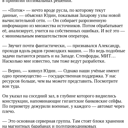
в принятии оптимальных решений.
— «Поток» — нечто вроде русла, по которому текут
данные, — объяснял Юдин, показывая Захарову узлы новой
вычислительной сети. — Он собирает разрозненную
информацию из множества источников. Потом обрабатывает
её, анализирует, учится на собственных ошибках. И всё это —
с минимальным вмешательством оператора.
— Звучит почти фантастически, — признавался Александр,
проходя вдоль рядов громоздких машин. — Но ведь подобные
задачи пытаются решать и на Западе. Стенфорды, МИТ…
Насколько мне известно, там тоже ведут разработки.
— Верно, — кивнул Юдин. — Однако наши учёные имеют
одно преимущество — государственная поддержка. У нас
ресурсов больше, чем вы можете представить. Посмотрите
вон туда.
Он указал на соседний зал, в глубине которого виднелись
конструкции, напоминающие гигантские банковские сейфы.
По периметру дежурили военные, у каждого — автомат через
плечо.
— Это основная серверная группа. Там стоят блоки хранения
на магнитных барабанах и полупроводниковых