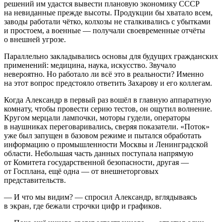
решений им удастся вывести плановую экономику СССР
на невиданные прежде высоты. Продукции бы хватало всем,
заводы работали чётко, колхозы не сталкивались с убытками
и простоем, а военные — получали своевременные отчёты
о внешней угрозе.
Параллельно закладывались основы для будущих гражданских
применений: медицина, наука, искусство. Звучало
невероятно. Но работало ли всё это в реальности? Именно
на этот вопрос предстояло ответить Захарову и его коллегам.
Когда Александр в первый раз вошёл в главную аппаратную
комнату, чтобы провести серию тестов, он ощутил волнение.
Кругом мерцали лампочки, моторы гудели, операторы
в наушниках переговаривались, сверяя показатели. «Поток»
уже был запущен в базовом режиме и пытался обработать
информацию о промышленности Москвы и Ленинградской
области. Небольшая часть данных поступала напрямую
от Комитета государственной безопасности, другая —
от Госплана, ещё одна — от внешнеторговых
представительств.
— И что мы видим? — спросил Александр, вглядываясь
в экран, где бежали строчки цифр и графиков.