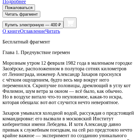
Подробнее
Пожаловаться
Читать фрагмент
Купить
электронную — 400 ₽
О книге
Оглавление
Читать
Бесплатный фрагмент
Глава 1. Предчувствие перемен
Морозным утром 12 февраля 1982 года в маленьком городке
Заозёрске, расположенном в полутора сотнях километров
от Ленинграда, инженер Александр Захаров проснулся
с чётким ощущением, будто весь мир вокруг него
переменился. Скрипучие половицы, дремлющий в углу кот
Филимон, шум ветра за окном — всё было, как обычно.
Но в воздухе витало что-то неуловимое, какая-то искра,
которая обещала: вот-вот случится нечто невероятное.
Захаров умывался холодной водой, рассуждая о предстоящей
командировке: его вызвали в московский Институт
кибернетики имени Лебедева. И хотя Александр давно
привык к служебным поездкам, на сей раз предстояло нечто
крайне важное — эксперимент по созданию уникального